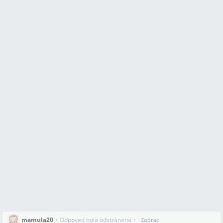
mamula20
•
Odpoveď bola odstránená
•
Zobraz