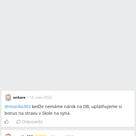
ankare
•
16. mar 2023
@
monika303
keďže nemáme nárok na DB, uplatňujeme si
bonus na stravu v škole na syna.
Odpovedz