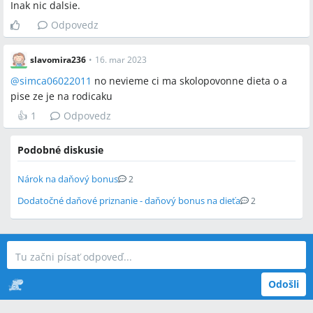
Inak nic dalsie.
Odpovedz
slavomira236
•
16. mar 2023
@
simca06022011
no nevieme ci ma skolopovonne dieta o a
pise ze je na rodicaku
👍
1
Odpovedz
Podobné diskusie
Nárok na daňový bonus
2
Dodatočné daňové priznanie - daňový bonus na dieťa
2
Odošli