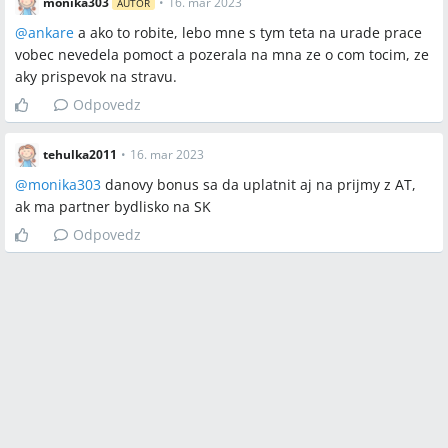
monika303
•
16. mar 2023
AUTOR
@
ankare
a ako to robite, lebo mne s tym teta na urade prace
vobec nevedela pomoct a pozerala na mna ze o com tocim, ze
aky prispevok na stravu.
Odpovedz
tehulka2011
•
16. mar 2023
@
monika303
danovy bonus sa da uplatnit aj na prijmy z AT,
ak ma partner bydlisko na SK
Odpovedz