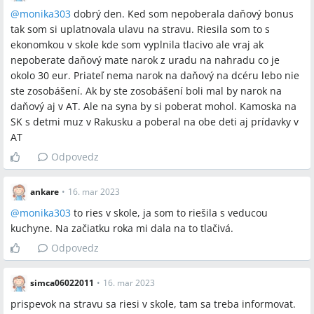
@
monika303
dobrý den. Ked som nepoberala daňový bonus
tak som si uplatnovala ulavu na stravu. Riesila som to s
ekonomkou v skole kde som vyplnila tlacivo ale vraj ak
nepoberate daňový mate narok z uradu na nahradu co je
okolo 30 eur. Priateľ nema narok na daňový na dcéru lebo nie
ste zosobášení. Ak by ste zosobášení boli mal by narok na
daňový aj v AT. Ale na syna by si poberat mohol. Kamoska na
SK s detmi muz v Rakusku a poberal na obe deti aj prídavky v
AT
Odpovedz
ankare
•
16. mar 2023
@
monika303
to ries v skole, ja som to riešila s veducou
kuchyne. Na začiatku roka mi dala na to tlačivá.
Odpovedz
simca06022011
•
16. mar 2023
prispevok na stravu sa riesi v skole, tam sa treba informovat.