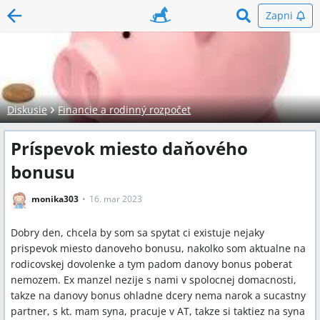
Zapni
Diskusie
Financie a rodinný rozpočet
Príspevok miesto daňového
bonusu
monika303
16. mar 2023
Dobry den, chcela by som sa spytat ci existuje nejaky
prispevok miesto danoveho bonusu, nakolko som aktualne na
rodicovskej dovolenke a tym padom danovy bonus poberat
nemozem. Ex manzel nezije s nami v spolocnej domacnosti,
takze na danovy bonus ohladne dcery nema narok a sucastny
partner, s kt. mam syna, pracuje v AT, takze si taktiez na syna