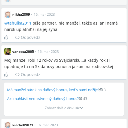
nikha2809
•
16. mar 2023
@
tehulka2011
píše partner, nie manžel, takže asi ani nemá
nárok uplatniť si na jej syna
Odpovedz
vanessa2005
•
16. mar 2023
Moj manzel robi 12 rokov vo Svajciarsku...a kazdy rok si
uplatnuje tu na Sk danovy bonus a ja som na rodicovskej
Odpovedz
Má manžel nárok na daňový bonus, keď s nami nežije?
3
Ako nahlásiť neoprávnený daňový bonus?
43
Zobraz ďalšie diskusie
viecko09071
•
16. mar 2023