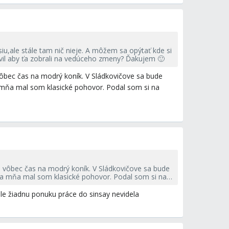
u,ale stále tam nič nieje. A môžem sa opýtať kde si
bavil aby ťa zobrali na vedúceho zmeny? Ďakujem 🙂
bec čas na modrý koník. V Sládkovičove sa bude
 mňa mal som klasické pohovor. Podal som si na
vôbec čas na modrý koník. V Sládkovičove sa bude
ka mňa mal som klasické pohovor. Podal som si na
le žiadnu ponuku práce do sinsay nevidela