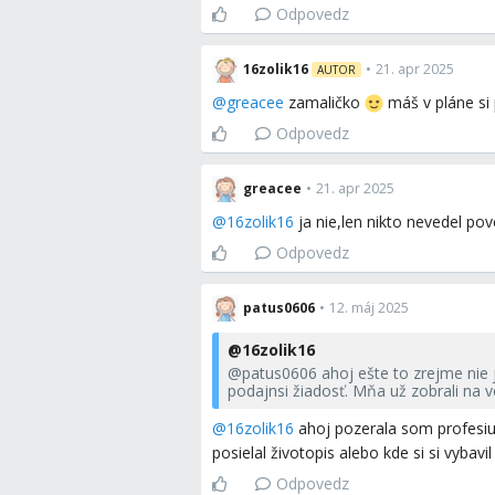
Odpovedz
16zolik16
•
21. apr 2025
AUTOR
@
greacee
zamaličko
máš v pláne si 
Odpovedz
greacee
•
21. apr 2025
@
16zolik16
ja nie,len nikto nevedel po
Odpovedz
patus0606
•
12. máj 2025
@
16zolik16
@
patus0606
ahoj ešte to zrejme nie 
podajnsi žiadosť. Mňa už zobrali na
@
16zolik16
ahoj pozerala som profesiu,
posielal životopis alebo kde si si vyba
Odpovedz