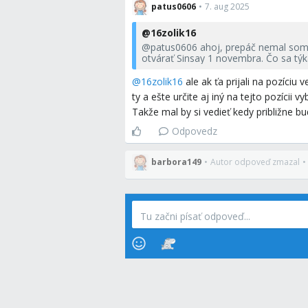
patus0606
•
7. aug 2025
@
16zolik16
@
patus0606
ahoj, prepáč nemal som 
otvárať Sinsay 1 novembra. Čo sa tý
profesii žiadosť
@
16zolik16
ale ak ťa prijali na pozíci
ty a ešte určite aj iný na tejto pozícii v
Takže mal by si vedieť kedy približne 
Odpovedz
barbora149
•
Autor odpoveď zmazal
•