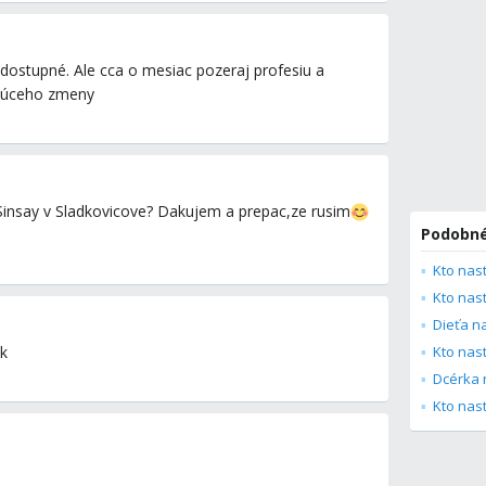
 dostupné. Ale cca o mesiac pozeraj profesiu a
edúceho zmeny
insay v Sladkovicove? Dakujem a prepac,ze rusim
Podobné
Dieťa n
ok
Kto nas
Dcérka 