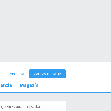
Prihlás sa
Zaregistruj sa tu!
enzie
Magazín