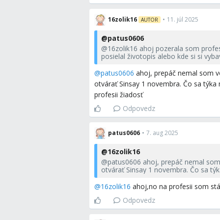
16zolik16
•
11. júl 2025
AUTOR
@
patus0606
@
16zolik16
ahoj pozerala som profesi
posielal životopis alebo kde si si vy
@
patus0606
ahoj, prepáč nemal som vô
otvárať Sinsay 1 novembra. Čo sa týka
profesii žiadosť
Odpovedz
patus0606
•
7. aug 2025
@
16zolik16
@
patus0606
ahoj, prepáč nemal som 
otvárať Sinsay 1 novembra. Čo sa tý
profesii žiadosť
@
16zolik16
ahoj,no na profesii som stá
Odpovedz