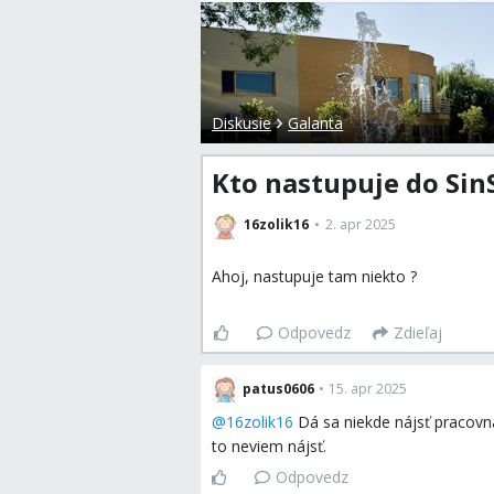
Diskusie
Galanta
Kto nastupuje do Sin
16zolik16
2. apr 2025
Ahoj, nastupuje tam niekto ?
Odpovedz
Zdieľaj
patus0606
•
15. apr 2025
@
16zolik16
Dá sa niekde nájsť pracovn
to neviem nájsť.
Odpovedz