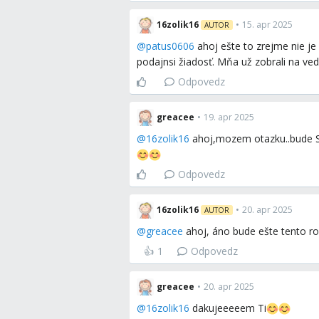
16zolik16
•
15. apr 2025
AUTOR
@
patus0606
ahoj ešte to zrejme nie je
podajnsi žiadosť. Mňa už zobrali na v
Odpovedz
greacee
•
19. apr 2025
@
16zolik16
ahoj,mozem otazku..bude S
Odpovedz
16zolik16
•
20. apr 2025
AUTOR
@
greacee
ahoj, áno bude ešte tento r
👍
1
Odpovedz
greacee
•
20. apr 2025
@
16zolik16
dakujeeeeem Ti