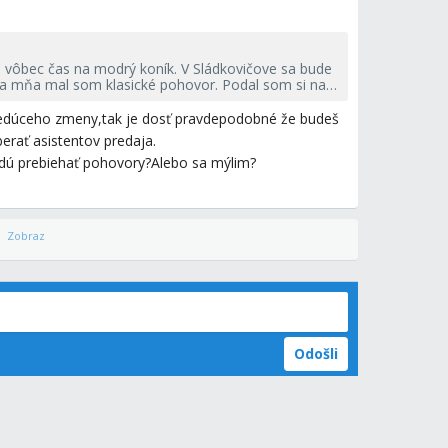
vôbec čas na modrý koník. V Sládkovičove sa bude
ka mňa mal som klasické pohovor. Podal som si na
u vedúceho zmeny,tak je dosť pravdepodobné že budeš
yberať asistentov predaja.
budú prebiehať pohovory?Alebo sa mýlim?
Zobraz
Odošli