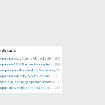
 diskusie
Kto nastupuje na logopédiu na UK v roku 2026/27?
4
Kto nastupuje na SSOŠ Bukovecká v septembri?
3
astupuje na základnú školu Martinská
6
tupuje na vojenský výcvik v januári?
3
nastupuje do škôlky a ja mám strach
53
Kto nastupuje do 1. ročníka I. stupňa odboru Verejné zdravotníctvo v externej...
8