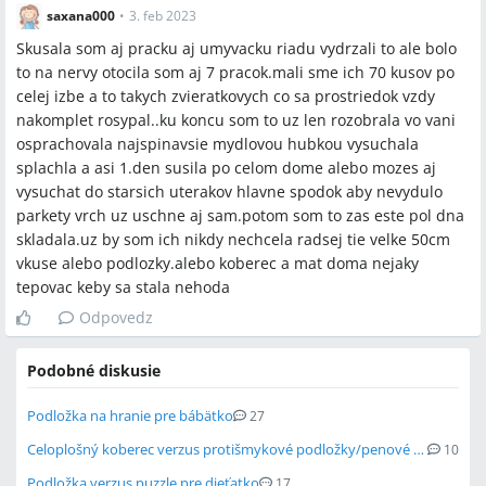
saxana000
•
3. feb 2023
Skusala som aj pracku aj umyvacku riadu vydrzali to ale bolo
to na nervy otocila som aj 7 pracok.mali sme ich 70 kusov po
celej izbe a to takych zvieratkovych co sa prostriedok vzdy
nakomplet rosypal..ku koncu som to uz len rozobrala vo vani
osprachovala najspinavsie mydlovou hubkou vysuchala
splachla a asi 1.den susila po celom dome alebo mozes aj
vysuchat do starsich uterakov hlavne spodok aby nevydulo
parkety vrch uz uschne aj sam.potom som to zas este pol dna
skladala.uz by som ich nikdy nechcela radsej tie velke 50cm
vkuse alebo podlozky.alebo koberec a mat doma nejaky
tepovac keby sa stala nehoda
Odpovedz
Podobné diskusie
Podložka na hranie pre bábätko
27
Celoplošný koberec verzus protišmykové podložky/penové puzzle do detskej izby
10
Podložka verzus puzzle pre dieťatko
17