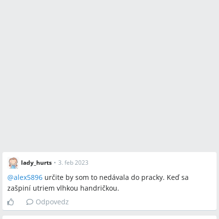
lady_hurts
•
3. feb 2023
@
alex5896
určite by som to nedávala do pracky. Keď sa
zašpiní utriem vlhkou handričkou.
Odpovedz