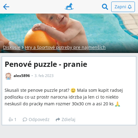
Zapni
Diskusie
Hry a športové potreby pre najmenších
Penové puzzle - pranie
alex5896
3. feb 2023
Skusali ste penove puzzle prat?
️ Mala som kupit radsej
podlozku co uz prostr narocna idrzba ja len ci to niekto
neskusil do pracky mam rozmer 30x30 cm a asi 20 ks
👍
1
Odpovedz
Zdieľaj