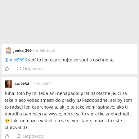
janka_266
•
3. feb 2023
@
alex5896
veď to len osprchujte vo vani a uschne to
Odpovedz
janikk54
•
3. feb 2023
fuha, toto by mi teda ani nenapadlo prat :D otazne je, ci sa
take nieco vobec zmesti do pracky :D kazdopadne, asi by som
to radsej len osprchovala, ak je to take velmi spinave, ako ti
poradila pani/slecna vyssie, moze sa to v pracke znehodnotit
fakt nemozes vediet, co sa s tym stane, mozes to este
olutovat :D
Odpovedz