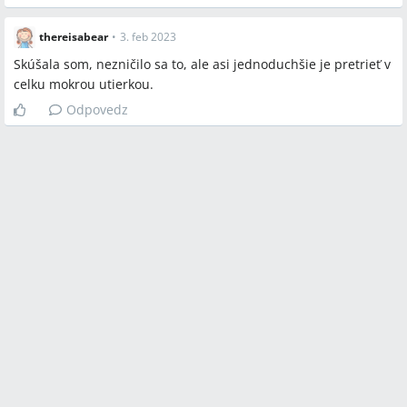
thereisabear
•
3. feb 2023
Skúšala som, nezničilo sa to, ale asi jednoduchšie je pretrieť v
celku mokrou utierkou.
Odpovedz