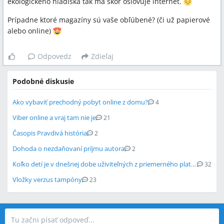
ekologického hľadiska tak ma skôr oslovuje internet.
Prípadne ktoré magazíny sú vaše obľúbené? (či už papierové
alebo online)
Odpovedz
Zdieľaj
Podobné diskusie
Ako vybaviť prechodný pobyt online z domu?
4
Viber online a vraj tam nie je
21
Časopis Pravdivá história
2
Dohoda o nezdaňovaní príjmu autora
2
Koľko detí je v dnešnej dobe uživiteľných z priemerného platu?
32
Vložky verzus tampóny
23