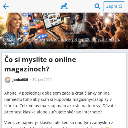
Zapni
Diskusie
Internetová všehochuť, život na sociálnych sieťach,
showbiz
Čo si myslíte o online
magazínoch?
janka086
30. jan 2019
Ahojte, v poslednej dobe som začala čítať články online
namiesto toho aby som si kupovala magazíny/časopisy v
stánku. Celkom by ma zaujímalo ako ste na tom vy. Dávate
prednosť klasike alebo sufrujete skôr po internete?
Viem, že papier je klasika, ale keď sa nad tým zamyslím z