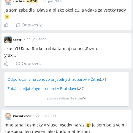
cuchre
•
22. jún 2009
AUTOR
ja som zabudla, Blava a blizke okolie....a vdaka za vsetky rady
Odpovedz
sestri
•
22. jún 2009
skús YLUX na Račku, robia tam aj na poisťovňu...
ylux...
Odpovedz
Odporúčania na cenovo prijateľných zubárov v Žiline
1
Zubár s prijateľnými cenami v Bratislave
7
Zobraz ďalšie diskusie
kaciatko81
•
22. jún 2009
mne tahali osmicky v yluxe, vsetky naraz
ja som bola velmi
spokojna, len neviem ako budu mat termin