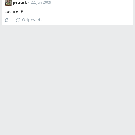
petrusk
•
22. jún 2009
cuchre IP
Odpovedz