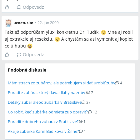
Odpovedz
uznetusim
•
22. jún 2009
Taktiež odporúčam ylux, konkrétnu Dr. Tudík.
Mne aj robil
aj extrakcie aj resekciu.
A chystám sa asi vymeniť aj koplet
celú hubu
Odpovedz
Podobné diskusie
Mám strach zo zubárov, ale potrebujem si dať urobiť zuby
4
Poraďte zubára, ktorý dáva dláhy na zuby.
7
Detský zubár alebo zubárka v Bratislave
37
Čo robiť, keď zubárka odmieta zub opraviť?
12
Poradíte dobrého zubára v Bratislave?
1
Aká je zubárka Karin Badíková v Žiline?
1