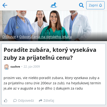
Zapni
Diskusie
Odporúčania na detského lekára
Poradíte zubára, ktorý vysekáva
zuby za prijateľnú cenu?
cuchre
22. jún 2009
prosim vas, vie niekto poradit zubara, ktory vysekava zuby a
za prijatelnu cenu (nie 200eur za zub). na heydukovej termin
je,ale az v auguste a to je dlho :( dakujem za radu
Odpovedz
Zdieľaj