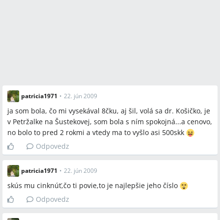
patricia1971
•
22. jún 2009
ja som bola, čo mi vysekával 8čku, aj šil, volá sa dr. Košičko, je
v Petržalke na Šustekovej, som bola s ním spokojná...a cenovo,
no bolo to pred 2 rokmi a vtedy ma to vyšlo asi 500skk
Odpovedz
patricia1971
•
22. jún 2009
skús mu cinknúť,čo ti povie,to je najlepšie jeho číslo
Odpovedz