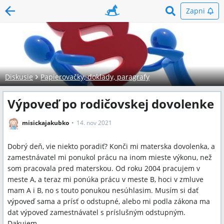
Zapni
Diskusie
Papierovačky, doklady, paragrafy
Výpoveď po rodičovskej dovolenke
misickajakubko
14. nov 2021
Dobrý deň, vie niekto poradiť? Konči mi materska dovolenka, a
zamestnávatel mi ponukol prácu na inom mieste výkonu, než
som pracovala pred materskou. Od roku 2004 pracujem v
meste A, a teraz mi ponúka prácu v meste B, hoci v zmluve
mam A i B, no s touto ponukou nesúhlasim. Musím si dať
výpoveď sama a prísť o odstupné, alebo mi podla zákona ma
dat výpoveď zamestnávatel s príslušným odstupným.
Dakujem