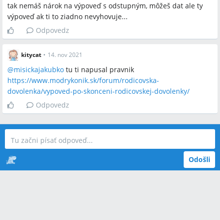
tak nemáš nárok na výpoveď s odstupným, môžeš dat ale ty
výpoveď ak ti to ziadno nevyhovuje...
Odpovedz
kitycat
•
14. nov 2021
@
misickajakubko
tu ti napusal pravnik
https://www.modrykonik.sk/forum/rodicovska-
dovolenka/vypoved-po-skonceni-rodicovskej-dovolenky/
Odpovedz
Odošli