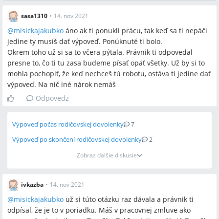
sasa1310
•
14. nov 2021
@
misickajakubko
áno ak ti ponukli prácu, tak keď sa ti nepáči
jedine ty musíš dať výpoveď. Ponúknuté ti bolo.
Okrem toho už si sa to včera pýtala. Právnik ti odpovedal
presne to, čo ti tu zasa budeme písať opäť všetky. Už by si to
mohla pochopiť, že keď nechceš tú robotu, ostáva ti jedine dať
výpoveď. Na nič iné nárok nemáš
Odpovedz
Výpoveď počas rodičovskej dovolenky
7
Výpoveď po skončení rodičovskej dovolenky
2
Zobraz ďalšie diskusie
ivkazba
•
14. nov 2021
@
misickajakubko
už si túto otázku raz dávala a právnik ti
odpísal, že je to v poriadku. Máš v pracovnej zmluve ako