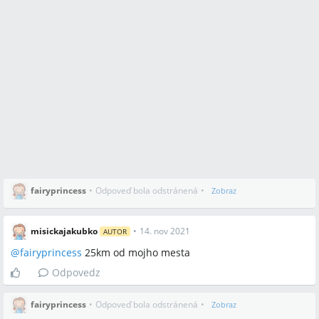
fairyprincess
•
Odpoveď bola odstránená
•
Zobraz
misickajakubko
•
14. nov 2021
AUTOR
@
fairyprincess
25km od mojho mesta
Odpovedz
fairyprincess
•
Odpoveď bola odstránená
•
Zobraz