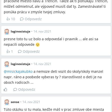
pracovné miesto Ilavu a Trenčín. Takže ak ti ponúkajú Trenčín,
môžeš odmietnuť, ale výpoveď musíš dať ty. Zamestnávateľ ti
ponúka prácu v zmysle tvojej zmluvy.
👍
10
Odpovedz
loginexistuje
•
14. nov 2021
presne toto tu uz bolo a odpovedal i pravnik ... ale asi sa
nepacili odpovede
👍
1
Odpovedz
loginexistuje
•
14. nov 2021
@
misickajakubko
a nemoze deti vozit do skoly/skoly manzel
napr. ráno a poobede vyberas ty ? starostlivost o deti je na
oboch rodicoch ...
Odpovedz
sense
•
14. nov 2021
Túto otázku si tu mala, keďže máš v prac zmluve obe miesta