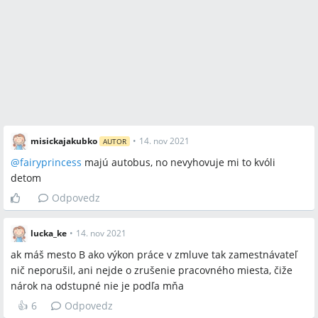
misickajakubko
•
14. nov 2021
AUTOR
@
fairyprincess
majú autobus, no nevyhovuje mi to kvóli
detom
Odpovedz
lucka_ke
•
14. nov 2021
ak máš mesto B ako výkon práce v zmluve tak zamestnávateľ
nič neporušil, ani nejde o zrušenie pracovného miesta, čiže
nárok na odstupné nie je podľa mňa
👍
6
Odpovedz