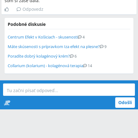
som si zase dala.
Odpovedz
Podobné diskusie
Centrum Efekt v Košiciach - skusenosti
4
Máte skúsenosti s prípravkom Iza efekt na plesne?
9
Poradíte dobrý kolagénový krém?
6
Collarium (kolarium) - kolagénová terapia
14
Odošli