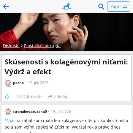
Zapni
Diskusie
Plastická chirurgia
Skúsenosti s kolagénovými niťami:
Výdrž a efekt
pacna
12. jún 2026
Odpovedz
Zdieľaj
stranakovazuzana0
•
19. jún 2026
@
pacna
zatiaľ som mala len kolagénové nite pri kutikoch úst a
bola som veľmi spokojná.Efekt mi vydržal rok a práve dnes