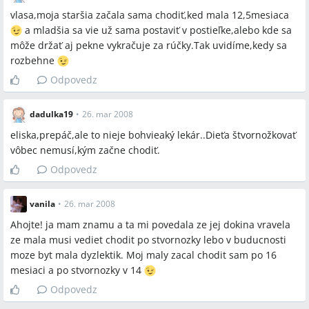
vlasa,moja staršia začala sama chodiť,ked mala 12,5mesiaca
a mladšia sa vie už sama postaviť v postieľke,alebo kde sa
môže držať aj pekne vykračuje za rúčky.Tak uvidíme,kedy sa
rozbehne
Odpovedz
dadulka19
•
26. mar 2008
eliska,prepáč,ale to nieje bohvieaký lekár..Dieťa štvornožkovať
vôbec nemusí,kým začne chodiť.
Odpovedz
vanila
•
26. mar 2008
Ahojte! ja mam znamu a ta mi povedala ze jej dokina vravela
ze mala musi vediet chodit po stvornozky lebo v buducnosti
moze byt mala dyzlektik. Moj maly zacal chodit sam po 16
mesiaci a po stvornozky v 14
Odpovedz