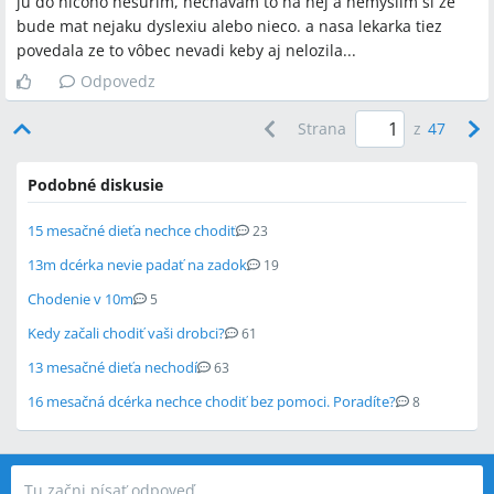
ju do nicoho nesurim, nechavam to na nej a nemyslim si ze
bude mat nejaku dyslexiu alebo nieco. a nasa lekarka tiez
povedala ze to vôbec nevadi keby aj nelozila...
Odpovedz
Strana
z
47
Podobné diskusie
15 mesačné dieťa nechce chodiť
23
13m dcérka nevie padať na zadok
19
Chodenie v 10m
5
Kedy začali chodiť vaši drobci?
61
13 mesačné dieťa nechodí
63
16 mesačná dcérka nechce chodiť bez pomoci. Poradíte?
8