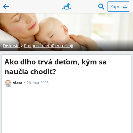
Zapni
Diskusie
Podpora dieťaťa v rozvoji
Ako dlho trvá deťom, kým sa
naučia chodiť?
vlasa
26. mar 2008