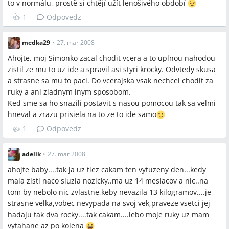
to v normálu, prostě si chtějí užít lenošivého období
👍
1
Odpovedz
medka29
•
27. mar 2008
Ahojte, moj Simonko zacal chodit vcera a to uplnou nahodou
zistil ze mu to uz ide a spravil asi styri krocky. Odvtedy skusa
a strasne sa mu to paci. Do vcerajska vsak nechcel chodit za
ruky a ani ziadnym inym sposobom.
Ked sme sa ho snazili postavit s nasou pomocou tak sa velmi
hneval a zrazu prisiela na to ze to ide samo
👍
1
Odpovedz
adelik
•
27. mar 2008
ahojte baby....tak ja uz tiez cakam ten vytuzeny den...kedy
mala zisti naco sluzia nozicky..ma uz 14 mesiacov a nic..na
tom by nebolo nic zvlastne,keby nevazila 13 kilogramov....je
strasne velka,vobec nevypada na svoj vek,praveze vsetci jej
hadaju tak dva rocky....tak cakam....lebo moje ruky uz mam
vytahane az po kolena