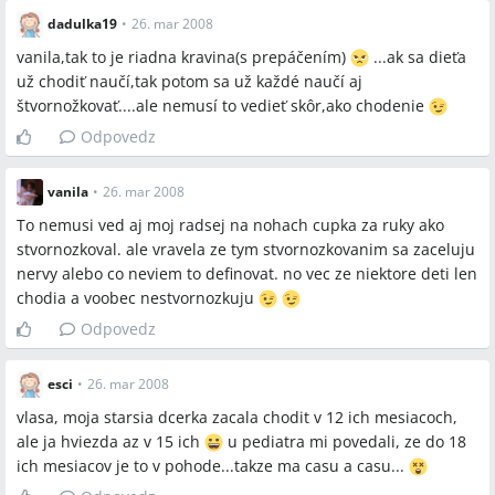
dadulka19
•
26. mar 2008
vanila,tak to je riadna kravina(s prepáčením)
...ak sa dieťa
už chodiť naučí,tak potom sa už každé naučí aj
štvornožkovať....ale nemusí to vedieť skôr,ako chodenie
Odpovedz
vanila
•
26. mar 2008
To nemusi ved aj moj radsej na nohach cupka za ruky ako
stvornozkoval. ale vravela ze tym stvornozkovanim sa zaceluju
nervy alebo co neviem to definovat. no vec ze niektore deti len
chodia a voobec nestvornozkuju
Odpovedz
esci
•
26. mar 2008
vlasa, moja starsia dcerka zacala chodit v 12 ich mesiacoch,
ale ja hviezda az v 15 ich
u pediatra mi povedali, ze do 18
ich mesiacov je to v pohode...takze ma casu a casu...