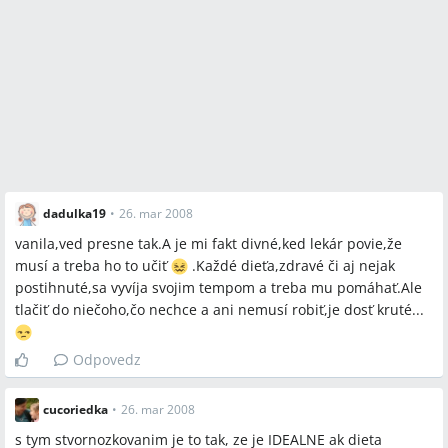
dadulka19
•
26. mar 2008
vanila,ved presne tak.A je mi fakt divné,ked lekár povie,že
musí a treba ho to učiť
.Každé dieťa,zdravé či aj nejak
postihnuté,sa vyvíja svojim tempom a treba mu pomáhať.Ale
tlačiť do niečoho,čo nechce a ani nemusí robiť,je dosť kruté...
Odpovedz
cucoriedka
•
26. mar 2008
s tym stvornozkovanim je to tak, ze je IDEALNE ak dieta