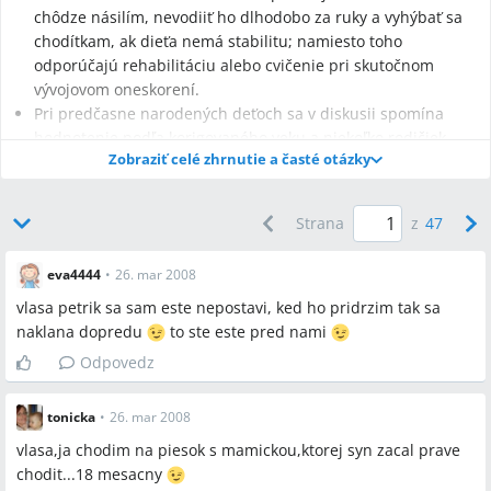
chôdze násilím, nevodiiť ho dlhodobo za ruky a vyhýbať sa
chodítkam, ak dieťa nemá stabilitu; namiesto toho
odporúčajú rehabilitáciu alebo cvičenie pri skutočnom
vývojovom oneskorení.
Pri predčasne narodených deťoch sa v diskusii spomína
hodnotenie podľa korigovaného veku a niekoľko rodičiek
Zobraziť celé zhrnutie a časté otázky
uviedlo, že boli odoslané na neurologické alebo
rehabilitačné vyšetrenie pri podozrení na motorické
oneskorenie.
Strana
z
47
eva4444
•
26. mar 2008
vlasa petrik sa sam este nepostavi, ked ho pridrzim tak sa
Najčastejšie otázky
naklana dopredu
to ste este pred nami
Q:
Kedy je ešte považované za normálne, ak dieťa ešte
Odpovedz
nechodí?
A:
V diskusii rodičky a pediatri viackrát uviedli, že do 18
tonicka
•
26. mar 2008
mesiacov je chodenie považované za normálne; niektoré
vlasa,ja chodim na piesok s mamickou,ktorej syn zacal prave
príspevky zároveň pripomínali korigovaný vek u predčasne
chodit...18 mesacny
narodených.