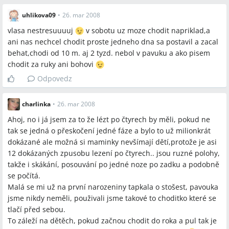
uhlikova09
•
26. mar 2008
vlasa nestresuuuuj
v sobotu uz moze chodit napriklad,a
ani nas nechcel chodit proste jedneho dna sa postavil a zacal
behat,chodi od 10 m. aj 2 tyzd. nebol v pavuku a ako pisem
chodit za ruky ani bohovi
Odpovedz
charlinka
•
26. mar 2008
Ahoj, no i já jsem za to že lézt po čtyrech by měli, pokud ne
tak se jedná o přeskočení jedné fáze a bylo to už milionkrát
dokázané ale možná si maminky nevšímají dětí,protože je asi
12 dokázaných zpusobu lezení po čtyrech.. jsou ruzné polohy,
takže i skákání, posouvání po jedné noze po zadku a podobně
se počítá.
Malá se mi už na první narozeniny tapkala o stošest, pavouka
jsme nikdy neměli, použivali jsme takové to choditko které se
tlačí před sebou.
To záleží na dětěch, pokud začnou chodit do roka a pul tak je