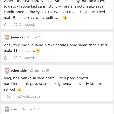
vobec - iba stvorknozky no vacsinou chcel byt na rukach (vraj
začatia chôdze je približne 12–18 mesiacov.
to deticky robia ked sa im stolicky - aj nam potom ako zacal
Netlačiť dieťa do chôdze silou, nevodiiť ho trvalo za ruky a
chodit hned jedna vysla). To trvalo asi dva - tri tyzdne a ked
nevynucovať preskočenie vývojových fáz.
mal 15 mesiacov zacal chodit sam
Pri predčasnom narodení sa zohľadňuje korigovaný vek.
Odpovedz
Sporné názory
junovka
•
26. mar 2008
Niektoré príspevky tvrdili, že vynechanie štvornožkovania
vlasi, to je individualne.Timka zacala uplne sama chodit, ked
môže byť spojené s neskoršími poruchami (dysgrafia,
mala 11 mesiacov.
dyslexia, ADHD), zatiaľ čo iné príspevky to označili za
Odpovedz
nepodložené a chybné.
Niektorí rodičia a komentátori odporúčajú vyhýbať sa
other_side
•
26. mar 2008
chodítkam; iní rodičia uviedli použitie tlačiacich chodítok
bez problémov.
ahoj, nas ivanko sa sam postavil den pred prvymi
Niektorí pediatri posielajú deti na neurologické vyšetrenie
narodeninami. pavuka sme nikdy nemali, dovtedy lozil po
už okolo 10–15 mesiacov, zatiaľ čo iní odporúčajú čakať do
styroch
18. mesiaca.
👍
1
Odpovedz
Otvorené otázky
elise
•
26. mar 2008