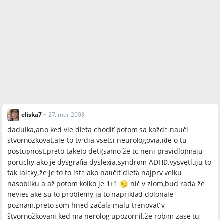
eliska7
•
27. mar 2008
dadulka,ano ked vie dieta chodiť potom sa každe naučí
štvornožkovať,ale-to tvrdia všetci neurologovia,ide o tu
postupnosť.preto taketo deti(samo že to neni pravidlo)maju
poruchy,ako je dysgrafia,dyslexia,syndrom ADHD.vysvetluju to
tak laicky,že je to to iste ako naučiť dieťa najprv velku
nasobilku a až potom kolko je 1+1
nič v zlom,bud rada že
nevieš ake su to problemy,ja to napriklad dolonale
poznam,preto som hned začala malu trenovať v
štvornožkovani,ked ma nerolog upozornil,že robim zase tu