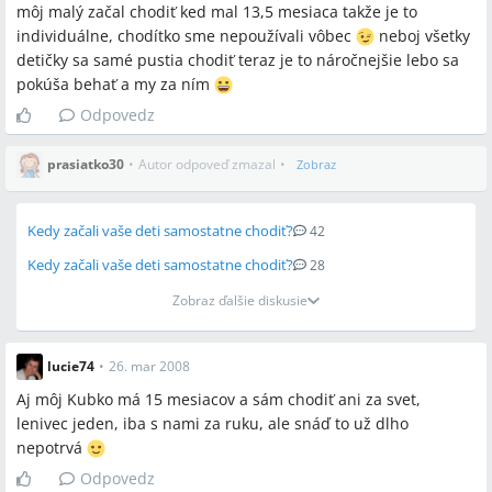
môj malý začal chodiť ked mal 13,5 mesiaca takže je to
Presné diagnostické kritériá a časovanie indikácie na
individuálne, chodítko sme nepoužívali vôbec
neboj všetky
neurologické vyšetrenie pri oneskorení chôdze zostávajú v
detičky sa samé pustia chodiť teraz je to náročnejšie lebo sa
diskusii nejednoznačné.
pokúša behať a my za ním
Ako a v akej miere konkrétne rehabilitačné postupy (napr.
Odpovedz
Vojtova metóda) zlepšujú neskorú motoriku a chôdzu u detí
s hypotóniou.
Koľko a aký typ „tréningu“ (napr. pevné topánky, cvičenie na
prasiatko30
•
Autor odpoveď zmazal
•
Zobraz
lopte) je efektívny bez rizika narušenia prirodzeného vývoja.
Kedy začali vaše deti samostatne chodiť?
42
Kedy začali vaše deti samostatne chodiť?
28
Spomenuté značky a firmy
Zobraz ďalšie diskusie
žiadne
lucie74
•
26. mar 2008
Spomenuté produkty a metódy
Aj môj Kubko má 15 mesiacov a sám chodiť ani za svet,
lenivec jeden, iba s nami za ruku, ale snáď to už dlho
Vojtovka, chodítko (tlačiace chodítko), pevné topánky, veľkosť
nepotrvá
18, veľkosť 19, rehabilitácia, neurologické vyšetrenie,
Odpovedz
štvornožkovanie (plazenie po štyroch), korigovaný vek,