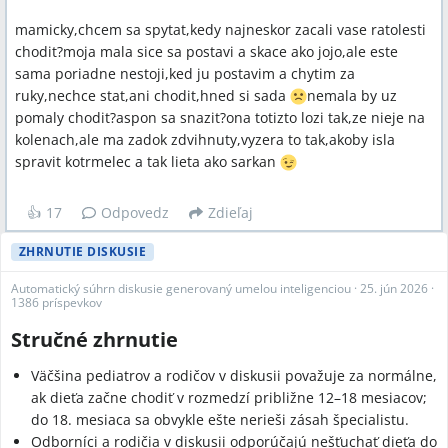
mamicky,chcem sa spytat,kedy najneskor zacali vase ratolesti
chodit?moja mala sice sa postavi a skace ako jojo,ale este
sama poriadne nestoji,ked ju postavim a chytim za
ruky,nechce stat,ani chodit,hned si sada
nemala by uz
pomaly chodit?aspon sa snazit?ona totizto lozi tak,ze nieje na
kolenach,ale ma zadok zdvihnuty,vyzera to tak,akoby isla
spravit kotrmelec a tak lieta ako sarkan
👍
17
Odpovedz
Zdieľaj
ZHRNUTIE DISKUSIE
Automatický súhrn diskusie generovaný umelou inteligenciou
·
25. jún 2026
·
1386 príspevkov
Stručné zhrnutie
Väčšina pediatrov a rodičov v diskusii považuje za normálne,
ak dieťa začne chodiť v rozmedzí približne 12–18 mesiacov;
do 18. mesiaca sa obvykle ešte nerieši zásah špecialistu.
Odborníci a rodičia v diskusii odporúčajú nešťuchať dieťa do