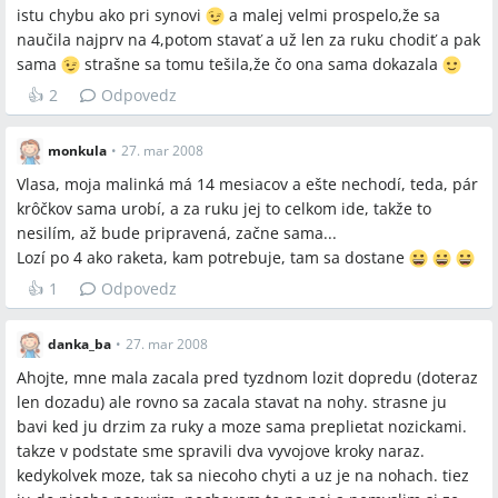
istu chybu ako pri synovi
a malej velmi prospelo,že sa
naučila najprv na 4,potom stavať a už len za ruku chodiť a pak
sama
strašne sa tomu tešila,že čo ona sama dokazala
👍
2
Odpovedz
monkula
•
27. mar 2008
Vlasa, moja malinká má 14 mesiacov a ešte nechodí, teda, pár
krôčkov sama urobí, a za ruku jej to celkom ide, takže to
nesilím, až bude pripravená, začne sama...
Lozí po 4 ako raketa, kam potrebuje, tam sa dostane
👍
1
Odpovedz
danka_ba
•
27. mar 2008
Ahojte, mne mala zacala pred tyzdnom lozit dopredu (doteraz
len dozadu) ale rovno sa zacala stavat na nohy. strasne ju
bavi ked ju drzim za ruky a moze sama preplietat nozickami.
takze v podstate sme spravili dva vyvojove kroky naraz.
kedykolvek moze, tak sa niecoho chyti a uz je na nohach. tiez