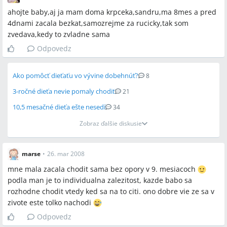
ahojte baby,aj ja mam doma krpceka,sandru,ma 8mes a pred
4dnami zacala bezkat,samozrejme za rucicky,tak som
zvedava,kedy to zvladne sama
Odpovedz
Ako pomôcť dieťaťu vo vývine dobehnúť?
8
3-ročné dieťa nevie pomaly chodiť
21
10,5 mesačné dieťa ešte nesedí
34
Zobraz ďalšie diskusie
marse
•
26. mar 2008
mne mala zacala chodit sama bez opory v 9. mesiacoch
podla man je to individualna zalezitost, kazde babo sa
rozhodne chodit vtedy ked sa na to citi. ono dobre vie ze sa v
zivote este tolko nachodi
Odpovedz