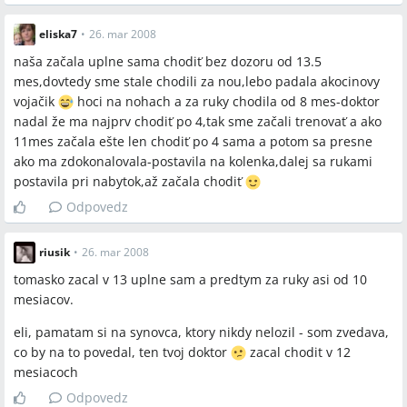
hypotónia, odrážadlo, FP
eliska7
•
26. mar 2008
naša začala uplne sama chodiť bez dozoru od 13.5
Miesta a osoby
mes,dovtedy sme stale chodili za nou,lebo padala akocinovy
vojačik
hoci na nohach a za ruky chodila od 8 mes-doktor
Slovensko, Francúzsko, Modrykonik
nadal že ma najprv chodiť po 4,tak sme začali trenovať a ako
11mes začala ešte len chodiť po 4 sama a potom sa presne
ako ma zdokonalovala-postavila na kolenka,dalej sa rukami
postavila pri nabytok,až začala chodiť
Odpovedz
riusik
•
26. mar 2008
tomasko zacal v 13 uplne sam a predtym za ruky asi od 10
mesiacov.
eli, pamatam si na synovca, ktory nikdy nelozil - som zvedava,
co by na to povedal, ten tvoj doktor
zacal chodit v 12
mesiacoch
Odpovedz