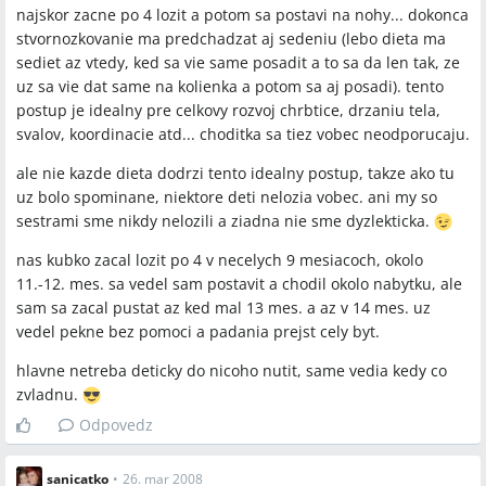
najskor zacne po 4 lozit a potom sa postavi na nohy... dokonca
stvornozkovanie ma predchadzat aj sedeniu (lebo dieta ma
sediet az vtedy, ked sa vie same posadit a to sa da len tak, ze
uz sa vie dat same na kolienka a potom sa aj posadi). tento
postup je idealny pre celkovy rozvoj chrbtice, drzaniu tela,
svalov, koordinacie atd... choditka sa tiez vobec neodporucaju.
ale nie kazde dieta dodrzi tento idealny postup, takze ako tu
uz bolo spominane, niektore deti nelozia vobec. ani my so
sestrami sme nikdy nelozili a ziadna nie sme dyzlekticka.
nas kubko zacal lozit po 4 v necelych 9 mesiacoch, okolo
11.-12. mes. sa vedel sam postavit a chodil okolo nabytku, ale
sam sa zacal pustat az ked mal 13 mes. a az v 14 mes. uz
vedel pekne bez pomoci a padania prejst cely byt.
hlavne netreba deticky do nicoho nutit, same vedia kedy co
zvladnu.
Odpovedz
sanicatko
•
26. mar 2008