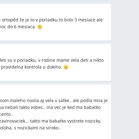
 ortopéd že je to v poriadku to bolo 3 mesiace ale
noc do 6 mesiaca.
deti su v poriadku, v rodine mame vela deti a nikto
 pravidelna kontrola u dokiho.
 som maleho nosila aj vela v satke.. ale podla mna je
 sa nebali takto vobec.. ina vec je ked ma babatko
cento..
zavinovaciek... takto ma babatko vystrete nozicky,
loha, s nozickami na siroko..