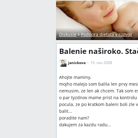
Diskusie
Podpora dieťaťa v rozvoji
Balenie naširoko. Sta
janickova
19. nov 2008
Ahojte maminy,
mojho malejo som balila len prvy mesi
nemusim, ze len ak chcem. Tak som est
o par tyzdnov mame prist na kontrolu a
pocula, ze po kratkom baleni boli zle 
balit...
poradite nam?
dakujem za kazdu radu...