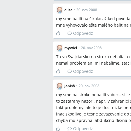
elise
•
20. nov 2008
my sme balili na široko až ked povedal
mne vyhovovalo ešte malého baliť na 
Odpovedz
mywiel
•
20. nov 2008
Tu vo Svajciarsku na siroko nebalia a 
nemal problem ani mi nebalime, staci
Odpovedz
janis8
•
20. nov 2008
my sme na siroko nebalili vobec.. sice
to zastarany nazor.. napr. v zahranici
fakt problemy, ale to je dost nizke per
inac skodlive je tesne zavazovanie do 
chyba mu spravna, abdukcno-flexna po
Odpovedz