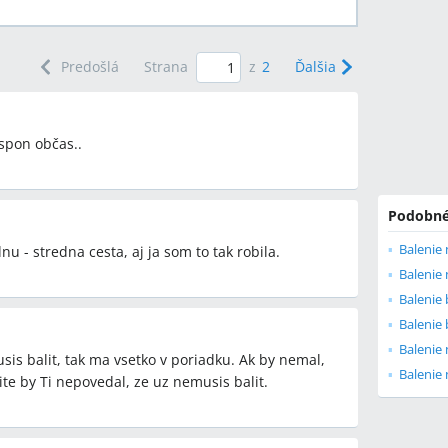
Predošlá
Strana
z
2
Ďalšia
aspon občas..
Podobné
Balenie 
u - stredna cesta, aj ja som to tak robila.
Balenie 
Balenie
Balenie
Balenie 
sis balit, tak ma vsetko v poriadku. Ak by nemal,
Balenie 
te by Ti nepovedal, ze uz nemusis balit.