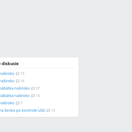
 diskusie
naširoko
15
naširoko
16
 bábätka naširoko
37
 bábätka naširoko
13
naširoko
7
na široko po kontrole USG
13