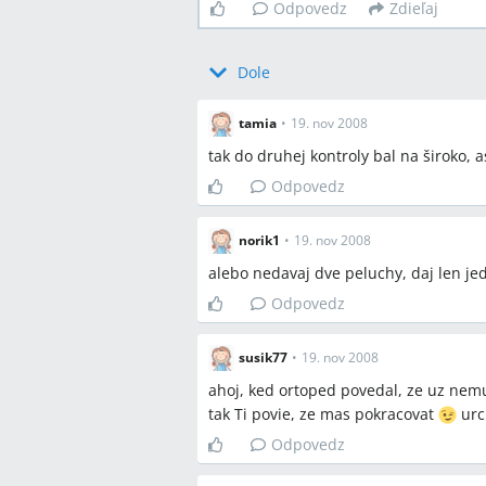
Odpovedz
Zdieľaj
Dole
tamia
•
19. nov 2008
tak do druhej kontroly bal na široko, 
Odpovedz
norik1
•
19. nov 2008
alebo nedavaj dve peluchy, daj len jedn
Odpovedz
susik77
•
19. nov 2008
ahoj, ked ortoped povedal, ze uz nemu
tak Ti povie, ze mas pokracovat
urci
Odpovedz