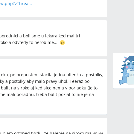
w.php?vThrea...
porodnici a boli sme u lekara ked mal tri
roko a odvtedy to nerobime....
roko, po prepusteni stacila jedna plienka a postolky,
ky a postolky,aby malo pravy uhol. Teeraz po
alit na siroko aj ked sice nema v poriadku (je to
 mali poradnu, treba balit pokial to nie je na
ku. Nam ortoped tvrdil, ze balenie na siroko ma vplyv