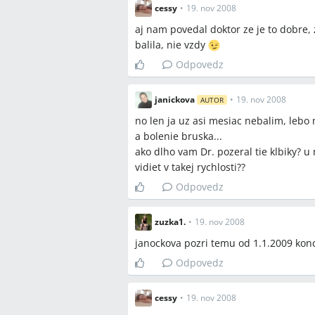
cessy
•
19. nov 2008
aj nam povedal doktor ze je to dobre,
balila, nie vzdy
Odpovedz
janickova
•
19. nov 2008
AUTOR
no len ja uz asi mesiac nebalim, lebo
a bolenie bruska...
ako dlho vam Dr. pozeral tie klbiky? u
vidiet v takej rychlosti??
Odpovedz
zuzka1.
•
19. nov 2008
janockova pozri temu od 1.1.2009 konc
Odpovedz
cessy
•
19. nov 2008