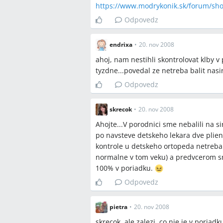
https://www.modrykonik.sk/forum/sho
Odpovedz
endrixa
•
20. nov 2008
ahoj, nam nestihli skontrolovat klby v 
tyzdne...povedal ze netreba balit nasi
Odpovedz
skrecok
•
20. nov 2008
Ahojte...V porodnici sme nebalili na si
po navsteve detskeho lekara dve plien
kontrole u detskeho ortopeda netreba b
normalne v tom veku) a predvcerom sme
100% v poriadku.
Odpovedz
pietra
•
20. nov 2008
skrecok, ale zalezi, co nie je v poriad