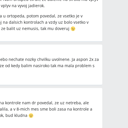
vplyv na vyvoj jadierok.
a u ortopeda, potom povedal, ze vsetko je v
j na dalsich kontrolach a vzdy uz bolo vsetko v
, ze balit uz nemusis, tak mu doveruj
alebo nechate nozky chvilku uvolnene. Ja aspon 2x za
e od kedy balim nasiroko tak ma mala problem s
 na kontrole nam dr povedal, ze uz netreba, ale
ila, a v 8-mich mes sme boli zasa na kontrole a
o ok, bud kludna