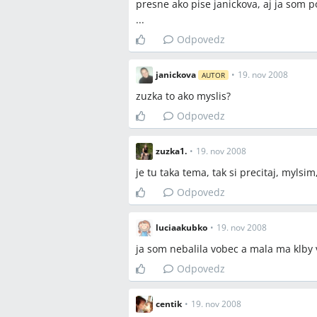
presne ako pise janickova, aj ja som po
...
Odpovedz
janickova
•
19. nov 2008
AUTOR
zuzka to ako myslis?
Odpovedz
zuzka1.
•
19. nov 2008
je tu taka tema, tak si precitaj, myls
Odpovedz
luciaakubko
•
19. nov 2008
ja som nebalila vobec a mala ma klby 
Odpovedz
centik
•
19. nov 2008