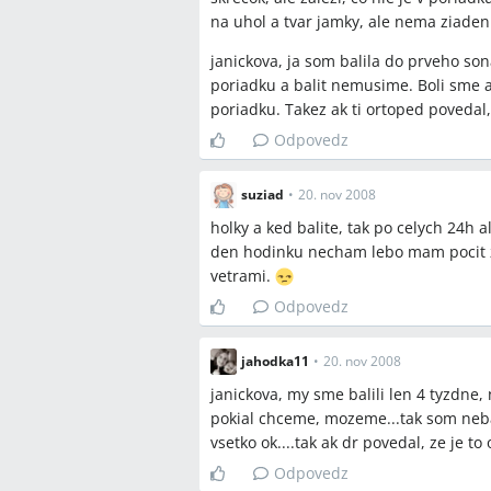
na uhol a tvar jamky, ale nema ziaden 
janickova, ja som balila do prveho son
poriadku a balit nemusime. Boli sme a
poriadku. Takez ak ti ortoped povedal
Odpovedz
suziad
•
20. nov 2008
holky a ked balite, tak po celych 24h 
den hodinku necham lebo mam pocit z
vetrami.
Odpovedz
jahodka11
•
20. nov 2008
janickova, my sme balili len 4 tyzdne,
pokial chceme, mozeme...tak som nebal
vsetko ok....tak ak dr povedal, ze je t
Odpovedz