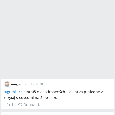
mogaa
•
25. dec 2018
@
gumkac19
musíš mať odrobených 270dní za posledné 2
roky(aj s odvodmi na Slovensku.
👍
1
Odpovedz