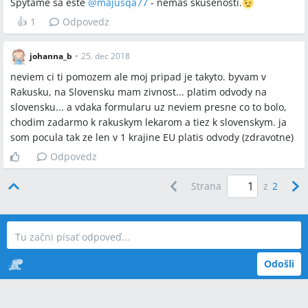
Spytame sa este
@
majusqa77
- nemas skusenosti.
👍
1
Odpovedz
johanna_b
•
25. dec 2018
neviem ci ti pomozem ale moj pripad je takyto. byvam v
Rakusku, na Slovensku mam zivnost... platim odvody na
slovensku... a vdaka formularu uz neviem presne co to bolo,
chodim zadarmo k rakuskym lekarom a tiez k slovenskym. ja
som pocula tak ze len v 1 krajine EU platis odvody (zdravotne)
Odpovedz
Strana
z
2
Odošli