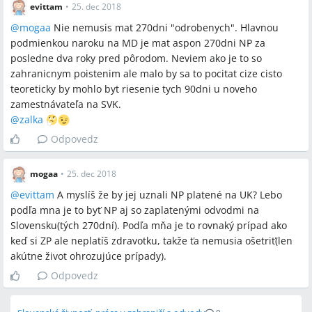
evittam
•
25. dec 2018
@
mogaa
Nie nemusis mat 270dni "odrobenych". Hlavnou
podmienkou naroku na MD je mat aspon 270dni NP za
posledne dva roky pred pôrodom. Neviem ako je to so
zahranicnym poistenim ale malo by sa to pocitat cize cisto
teoreticky by mohlo byt riesenie tych 90dni u noveho
zamestnávateľa na SVK.
@
zalka
Odpovedz
mogaa
•
25. dec 2018
@
evittam
A myslíš že by jej uznali NP platené na UK? Lebo
podľa mna je to byť NP aj so zaplatenými odvodmi na
Slovensku(tých 270dní). Podľa mňa je to rovnaký prípad ako
keď si ZP ale neplatíš zdravotku, takže ťa nemusia ošetriť(len
akútne život ohrozujúce prípady).
Odpovedz