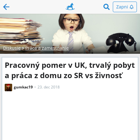
Zapni
Diskusie
Práca a zamestnanie
Pracovný pomer v UK, trvalý pobyt
a práca z domu zo SR vs živnosť
gumkac19
23. dec 2018