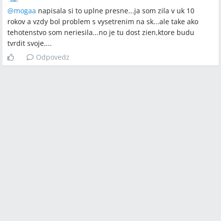
@
mogaa
napisala si to uplne presne...ja som zila v uk 10
rokov a vzdy bol problem s vysetrenim na sk...ale take ako
tehotenstvo som neriesila...no je tu dost zien,ktore budu
tvrdit svoje....
Odpovedz