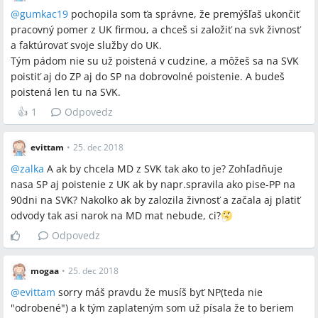
@
gumkac19
pochopila som ťa správne, že premýšľaš ukončiť
pracovný pomer z UK firmou, a chceš si založiť na svk živnosť
a faktúrovať svoje služby do UK.
Tým pádom nie su už poistená v cudzine, a môžeš sa na SVK
poistiť aj do ZP aj do SP na dobrovolné poistenie. A budeš
poistená len tu na SVK.
👍
1
Odpovedz
evittam
•
25. dec 2018
@
zalka
A ak by chcela MD z SVK tak ako to je? Zohľadňuje
nasa SP aj poistenie z UK ak by napr.spravila ako pise-PP na
90dni na SVK? Nakolko ak by zalozila živnosť a začala aj platiť
odvody tak asi narok na MD mat nebude, ci?
Odpovedz
mogaa
•
25. dec 2018
@
evittam
sorry máš pravdu že musíš byť NP(teda nie
"odrobené") a k tým zaplateným som už písala že to beriem