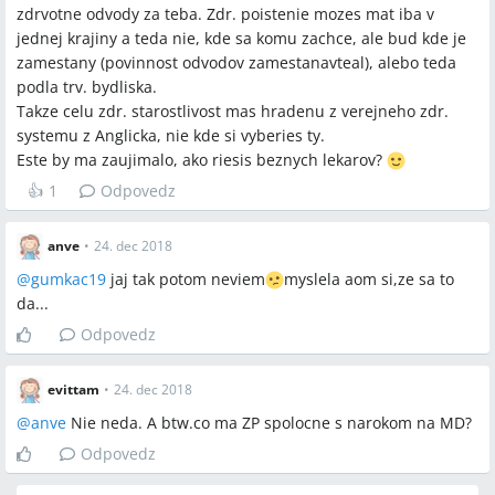
pravidlá a hranice závisia od konkrétneho roku živnosti a od
zdrvotne odvody za teba. Zdr. poistenie mozes mat iba v
príjmov.
jednej krajiny a teda nie, kde sa komu zachce, ale bud kde je
zamestany (povinnost odvodov zamestanavteal), alebo teda
podla trv. bydliska.
Otvorené otázky
Takze celu zdr. starostlivost mas hradenu z verejneho zdr.
Ako sa po Brexite (spomenuté 1/4/2018 v diskusii) konkrétne
systemu z Anglicka, nie kde si vyberies ty.
zmení uznávanie S1/A1 a preplácanie zdravotnej
Este by ma zaujimalo, ako riesis beznych lekarov?
starostlivosti medzi UK a SR?
👍
1
Odpovedz
Ako presne slovenské úrady prepočítajú a uznajú obdobia
nemocenského poistenia platené v UK pri posudzovaní
anve
•
24. dec 2018
nároku na materskú dávku?
@
gumkac19
jaj tak potom neviem
myslela aom si,ze sa to
da...
Odpovedz
Spomenuté značky a firmy
evittam
•
24. dec 2018
VšZP, Úrad práce, zdravotná poisťovňa
@
anve
Nie neda. A btw.co ma ZP spolocne s narokom na MD?
Odpovedz
Spomenuté produkty a metódy