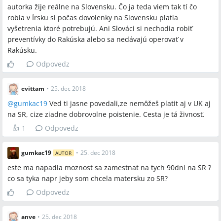
autorka žije reálne na Slovensku. Čo ja teda viem tak tí čo
robia v Írsku si počas dovolenky na Slovensku platia
vyšetrenia ktoré potrebujú. Ani Slováci si nechodia robiť
preventívky do Rakúska alebo sa nedávajú operovať v
Rakúsku.
Odpovedz
evittam
•
25. dec 2018
@
gumkac19
Ved ti jasne povedali,ze nemôžeš platit aj v UK aj
na SR, cize ziadne dobrovolne poistenie. Cesta je tá živnosť.
👍
1
Odpovedz
gumkac19
•
25. dec 2018
AUTOR
este ma napadla moznost sa zamestnat na tych 90dni na SR ?
co sa tyka napr jeby som chcela matersku zo SR?
Odpovedz
anve
•
25. dec 2018