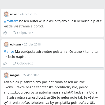
anve
•
24. dec 2018
@
evittam
no len autorke islo asi o to,aby si asi nemusela platit
kazde vysetrenie a porod.
Odpovedz
evittam
•
25. dec 2018
@
anve
Ma európske zdravotne poistenie. Ostatné k tomu tu
uz bolo napisane.
Odpovedz
mogaa
•
25. dec 2018
Tak ale ak je zahraničný pacient robia sa len akútne
úkony....takže bežné tehotenské prehliadky nie, pôrod
ano......kopu vecí by si autorka musela platiť, keďže na UK je
iná zdravotná starostlivosť, určite to nefunguje tak že všetky
vyšetrenia počas tehotenstva by preplatila poisťovňa z UK,