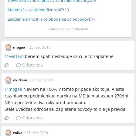
Slovenská živnosť, práca v zahraničí a odvody
9
Materská a založenie živnosti
13
Založenie živnosti a oslobodenie od odvodov
7
Zobraz ďalšie diskusie
mogaa
•
25. dec 2018
@
evittam
beriem späť, nesleduje sa či je to zaplatené
Odpovedz
evittam
•
25. dec 2018
@
mogaa
Neviem na 100% v tomto pripade ako to je. A este
raz-hlavnou podmienkou naroku na MD je mat aspon 270dni
NP za posledné dva roky pred pôrodom.
Stále uvádzas-odrobene, zaplatene odvody-to nie je pravda.
Odpovedz
zalka
•
25. dec 2018