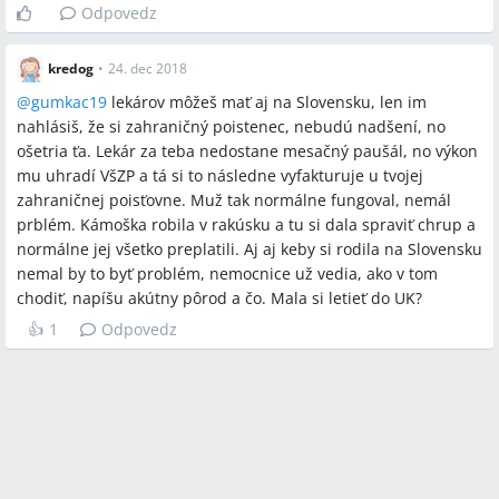
Odpovedz
kredog
•
24. dec 2018
@
gumkac19
lekárov môžeš mať aj na Slovensku, len im
nahlásiš, že si zahraničný poistenec, nebudú nadšení, no
ošetria ťa. Lekár za teba nedostane mesačný paušál, no výkon
mu uhradí VšZP a tá si to následne vyfakturuje u tvojej
zahraničnej poisťovne. Muž tak normálne fungoval, nemál
prblém. Kámoška robila v rakúsku a tu si dala spraviť chrup a
normálne jej všetko preplatili. Aj aj keby si rodila na Slovensku
nemal by to byť problém, nemocnice už vedia, ako v tom
chodiť, napíšu akútny pôrod a čo. Mala si letieť do UK?
👍
1
Odpovedz