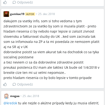
Odpovedz
gumkac19
•
25. dec 2018
AUTOR
dakujem za vsetky info, som si toho vedoma s tym
zdravotnictvom ze za vsetko by som si musela platit - preto
hladam riesenia ci by nebolo napr lepsie si zalozit zivnost
slovensku a fakturovat sluzby do UK ..ked som zacinala tak
som sa infomovala na ZP a ta mi povedala ze nemozem platit
aj na SR aj v UK
dobrovolne poistit sa viem akurat tak na dochodok co sa tyka
socialnej poistovne
a tiez neviem ci sa da dobrovolne zdravotne poistit
preukaz poistenca EU mam ale taktiez Uk bude od 1/4/2018 v
brexite cize ten mi uz velmi nepomoze..
preto hladam riesenia co by bolo lepsie v tomto pripade
Odpovedz
mogaa
•
25. dec 2018
@
kredok
tu ale nejde o akútne prípady kedy ju musia ošetriť,