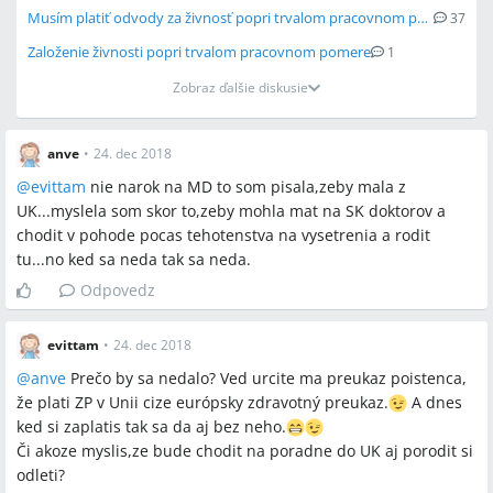
S1 formulár, preukaz poistenca EU, povolenie A1, živnosť,
Musím platiť odvody za živnosť popri trvalom pracovnom pomere?
37
dobrovoľné poistenie, 270 dní NP (nemocenské poistenie), 90
Založenie živnosti popri trvalom pracovnom pomere
1
dní pravidlo, materská dávka, európske zdravotné preukaz
Zobraz ďalšie diskusie
Miesta a osoby
anve
•
24. dec 2018
Slovensko, UK, Rakúsko, Írsko, Nemecko
@
evittam
nie narok na MD to som pisala,zeby mala z
UK...myslela som skor to,zeby mohla mat na SK doktorov a
chodit v pohode pocas tehotenstva na vysetrenia a rodit
tu...no ked sa neda tak sa neda.
Odpovedz
evittam
•
24. dec 2018
@
anve
Prečo by sa nedalo? Ved urcite ma preukaz poistenca,
že plati ZP v Unii cize európsky zdravotný preukaz.
A dnes
ked si zaplatis tak sa da aj bez neho.
Či akoze myslis,ze bude chodit na poradne do UK aj porodit si
odleti?