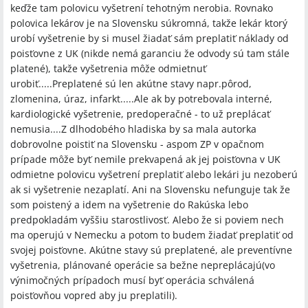
keďže tam polovicu vyšetrení tehotným nerobia. Rovnako
polovica lekárov je na Slovensku súkromná, takže lekár ktorý
urobí vyšetrenie by si musel žiadať sám preplatiť náklady od
poisťovne z UK (nikde nemá garanciu že odvody sú tam stále
platené), takže vyšetrenia môže odmietnuť
urobiť.....Preplatené sú len akútne stavy napr.pôrod,
zlomenina, úraz, infarkt.....Ale ak by potrebovala interné,
kardiologické vyšetrenie, predoperačné - to už preplácať
nemusia....Z dlhodobého hladiska by sa mala autorka
dobrovolne poistiť na Slovensku - aspom ZP v opačnom
prípade môže byť nemile prekvapená ak jej poisťovna v UK
odmietne polovicu vyšetrení preplatiť alebo lekári ju nezoberú
ak si vyšetrenie nezaplatí. Ani na Slovensku nefunguje tak že
som poistený a idem na vyšetrenie do Rakúska lebo
predpokladám vyššiu starostlivosť. Alebo že si poviem nech
ma operujú v Nemecku a potom to budem žiadať preplatiť od
svojej poisťovne. Akútne stavy sú preplatené, ale preventívne
vyšetrenia, plánované operácie sa bežne nepreplácajú(vo
výnimočných prípadoch musí byť operácia schválená
poisťovňou vopred aby ju preplatili).