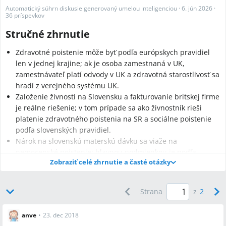
Automatický súhrn diskusie generovaný umelou inteligenciou
·
6. jún 2026
·
36 príspevkov
Stručné zhrnutie
Zdravotné poistenie môže byť podľa európskych pravidiel
len v jednej krajine; ak je osoba zamestnaná v UK,
zamestnávateľ platí odvody v UK a zdravotná starostlivosť sa
hradí z verejného systému UK.
Založenie živnosti na Slovensku a fakturovanie britskej firme
je reálne riešenie; v tom prípade sa ako živnostník rieši
platenie zdravotného poistenia na SR a sociálne poistenie
podľa slovenských pravidiel.
Nárok na slovenskú materskú dávku sa viaže na
nemocenské poistenie: hlavnou podmienkou je podľa
Zobraziť celé zhrnutie a časté otázky
diskusie mať aspoň 270 dní nemocenského poistenia (NP) za
posledné 2 roky, pričom uznanie dní platených v UK bolo v
diskusii sporné.
Strana
z
2
Najčastejšie otázky
anve
•
23. dec 2018