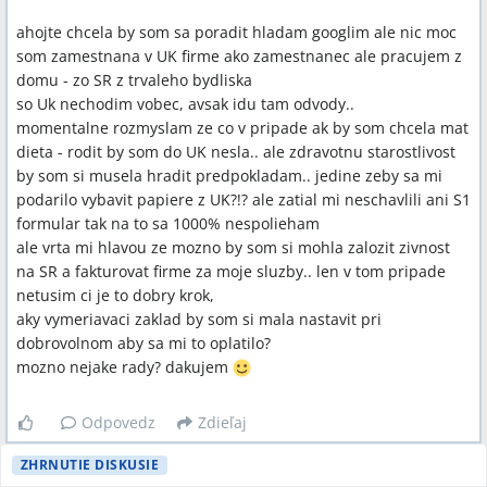
ahojte chcela by som sa poradit hladam googlim ale nic moc
som zamestnana v UK firme ako zamestnanec ale pracujem z
domu - zo SR z trvaleho bydliska
so Uk nechodim vobec, avsak idu tam odvody..
momentalne rozmyslam ze co v pripade ak by som chcela mat
dieta - rodit by som do UK nesla.. ale zdravotnu starostlivost
by som si musela hradit predpokladam.. jedine zeby sa mi
podarilo vybavit papiere z UK?!? ale zatial mi neschavlili ani S1
formular tak na to sa 1000% nespolieham
ale vrta mi hlavou ze mozno by som si mohla zalozit zivnost
na SR a fakturovat firme za moje sluzby.. len v tom pripade
netusim ci je to dobry krok,
aky vymeriavaci zaklad by som si mala nastavit pri
dobrovolnom aby sa mi to oplatilo?
mozno nejake rady? dakujem
Odpovedz
Zdieľaj
ZHRNUTIE DISKUSIE