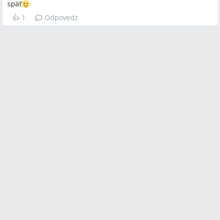
späť
👍
1
Odpovedz