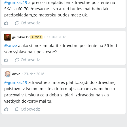
@
gumkac19
a preco si neplatis len zdravotne poistenie na
Q:
Môžem byť súčasne zdravotne poistená v UK a na
SK/cca 60-70e/mesacne...No a ked budes mat babo tak
Slovensku?
predpokladam,ze matersku budes mat z uk.
A:
Nie, zdravotné poistenie môže byť len v jednej krajine; ak ste
zamestnanec, odvody na zdravotné poistenie platí
Odpovedz
zamestnávateľ v krajine, kde máte pracovný pomer, a
nemôžete si platiť zdravotné poistenie „dvojmo“.
gumkac19
•
23. dec 2018
AUTOR
Q:
Ak založím živnosť na Slovensku a budem fakturovať do UK,
@
anve
a ako si mozem platit zdravotne poistenie na SR ked
kde budem platiť zdravotné a sociálne odvody?
som vyhlasena z poistovne?
A:
Ako SZČO (živnostník) budete podľa diskusie zdravotné
Odpovedz
poistenie platiť na Slovensku (kde máte trvalý pobyt) a sociálne
poistenie je pre živnostníka dobrovoľné alebo závislé od
anve
•
23. dec 2018
príjmu; v diskusii zaznel aj konkrétny režim s povolením A1 pre
@
gumkac19
zdravotne si mozes platit...zajdi do zdravotnej
dočasné platenie SP v zahraničí.
poistovni v tvojom meste a informuj sa...mam znameho co
Q:
Dá sa dobrovoľne platiť zdravotné poistenie na Slovensku,
pracoval v Ursku a celu dobu si plaril zdravotku na sk a
keď mám pracovný pomer v UK?
vsetkych doktorov mal tu.
A:
Podľa diskusie nie — nie je možné platiť zdravotné poistenie
Odpovedz
súčasne v dvoch krajinách EU; poistenie je viazané na krajinu,
kde sú odvody platené podľa pracovného pomeru.