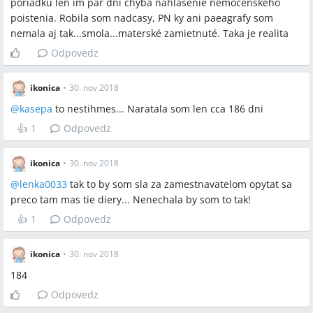
poriadku len im par dni chyba nahlasenie nemocenskeho
Ak zamestnávateľ neprihlásil osobu na nemocenské
poistenia. Robila som nadcasy, PN ky ani paeagrafy som
poistenie, aký je najefektívnejší postup dokazovania
nemala aj tak...smola...materské zamietnuté. Taka je realita
poistenia pred Sociálnou poisťovňou?
Odpovedz
ikonica
•
30. nov 2018
Spomenuté značky a firmy
@
kasepa
to nestihmes... Naratala som len cca 186 dni
👍
1
Odpovedz
Sociálna poisťovňa, ÚPSVaR, úrad práce
ikonica
•
30. nov 2018
Spomenuté produkty a metódy
@
lenka0033
tak to by som sla za zamestnavatelom opytat sa
preco tam mas tie diery... Nenechala by som to tak!
materské, nemocenské poistenie, 270 dní nemocenského
poistenia, vymeriavací základ, nižší rodičovský príspevok,
👍
1
Odpovedz
rodičovský príspevok, kocikovne, rozhodnutie zo SP, prihlásenie
na nemocenské poistenie, ochranná lehota
ikonica
•
30. nov 2018
184
Miesta a osoby
Odpovedz