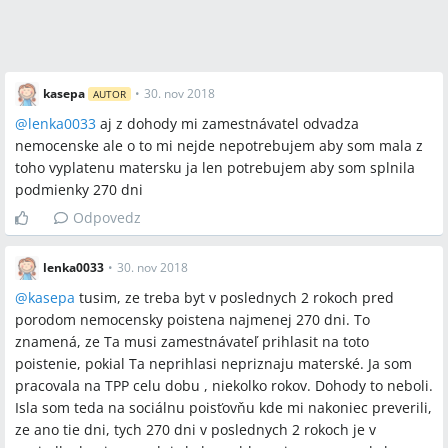
Sporné názory
Možnosť A: Dni nemocenského poistenia v rozhodujucom
kasepa
•
30. nov 2018
AUTOR
období sa rátajú len raz za deň aj pri viacerých pracovných
@
lenka0033
aj z dohody mi zamestnávatel odvadza
pomeroch.
nemocenske ale o to mi nejde nepotrebujem aby som mala z
Možnosť B: Dni nemocenského poistenia sa pri kombinácii
toho vyplatenu matersku ja len potrebujem aby som splnila
HPP a dohôd sčítavajú (v diskusii uvádzané ako alternatívny
podmienky 270 dni
názor).
Možnosť A: Zamestnávateľ musí odvádzať nemocenské
Odpovedz
odvody z dohody a prihlasovať na nemocenské poistenie.
Možnosť B: V diskusii sa tiež uvádzalo, že zamestnávateľ z
lenka0033
•
30. nov 2018
dohody „môže, ale nemusí“ prihlásiť na nemocenské (toto
@
kasepa
tusim, ze treba byt v poslednych 2 rokoch pred
tvrdenie je sporné).
porodom nemocensky poistena najmenej 270 dni. To
znamená, ze Ta musi zamestnávateľ prihlasit na toto
Otvorené otázky
poistenie, pokial Ta neprihlasi nepriznaju materské. Ja som
pracovala na TPP celu dobu , niekolko rokov. Dohody to neboli.
Ako presne sa vypočítava 270 dní nemocenského poistenia
Isla som teda na sociálnu poisťovňu kde mi nakoniec preverili,
pri kombinácii HPP a niekoľkých dohôd (konkrétny spôsob
ze ano tie dni, tych 270 dni v poslednych 2 rokoch je v
sčítania vs. rátania len raz za deň zostal nevyjasnený).