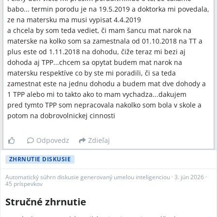
babo... termin porodu je na 19.5.2019 a doktorka mi povedala,
ze na matersku ma musi vypisat 4.4.2019
a chcela by som teda vediet, či mam šancu mat narok na
materske na kolko som sa zamestnala od 01.10.2018 na TT a
plus este od 1.11.2018 na dohodu, čiže teraz mi bezi aj
dohoda aj TPP...chcem sa opytat budem mat narok na
matersku respektíve co by ste mi poradili, či sa teda
zamestnat este na jednu dohodu a budem mat dve dohody a
1 TPP alebo mi to takto ako to mam vychadza...dakujem
pred tymto TPP som nepracovala nakolko som bola v skole a
potom na dobrovolnickej cinnosti
Odpovedz
Zdieľaj
ZHRNUTIE DISKUSIE
Automatický súhrn diskusie generovaný umelou inteligenciou
·
3. jún 2026
·
45 príspevkov
Stručné zhrnutie