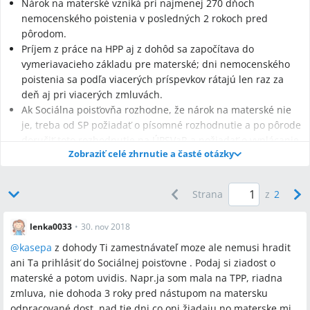
Nárok na materské vzniká pri najmenej 270 dňoch
nemocenského poistenia v posledných 2 rokoch pred
pôrodom.
Príjem z práce na HPP aj z dohôd sa započítava do
vymeriavacieho základu pre materské; dni nemocenského
poistenia sa podľa viacerých príspevkov rátajú len raz za
deň aj pri viacerých zmluvách.
Ak Sociálna poisťovňa rozhodne, že nárok na materské nie
je, treba od SP požiadať o písomné rozhodnutie a po pôrode
doručiť toto rozhodnutie na ÚPSVaR a požiadať o vyplácanie
Zobraziť celé zhrnutie a časté otázky
nižšieho rodičovského príspevku a sociálnych dávok.
Strana
z
2
Najčastejšie otázky
lenka0033
•
30. nov 2018
@
kasepa
z dohody Ti zamestnávateľ moze ale nemusi hradit
Q:
Koľko dní nemocenského poistenia potrebujem na nárok na
ani Ta prihlásiť do Sociálnej poisťovne . Podaj si ziadost o
materské?
materské a potom uvidis. Napr.ja som mala na TPP, riadna
A:
Potrebujete najmenej 270 dní nemocenského poistenia v
zmluva, nie dohoda 3 roky pred nástupom na matersku
posledných 2 rokoch pred pôrodom.
odpracované dost, nad tie dni co oni žiadaju no materske mi