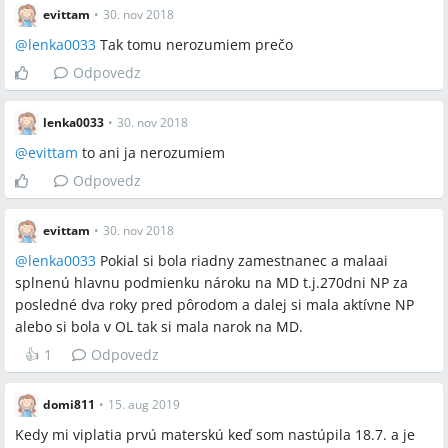
evittam
•
30. nov 2018
@
lenka0033
Tak tomu nerozumiem prečo
Odpovedz
lenka0033
•
30. nov 2018
@
evittam
to ani ja nerozumiem
Odpovedz
evittam
•
30. nov 2018
@
lenka0033
Pokial si bola riadny zamestnanec a malaai
splnenú hlavnu podmienku nároku na MD t.j.270dni NP za
posledné dva roky pred pôrodom a dalej si mala aktívne NP
alebo si bola v OL tak si mala narok na MD.
👍
1
Odpovedz
domi811
•
15. aug 2019
Kedy mi viplatia prvú materskú keď som nastúpila 18.7. a je