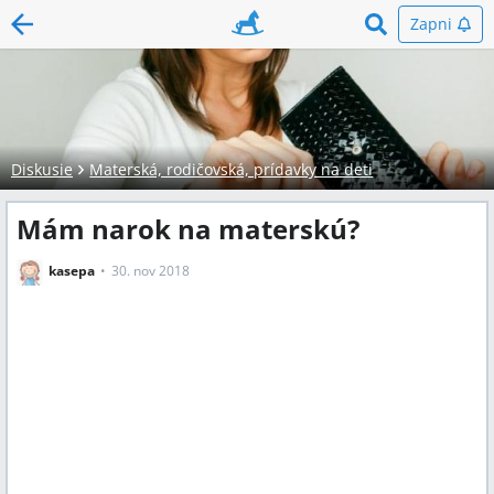
Zapni
Diskusie
Materská, rodičovská, prídavky na deti
Mám narok na materskú?
kasepa
30. nov 2018