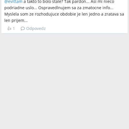
@
evittam
a takto to bolo stale? Tak pardon... Asi mi nieco
podriadne uslo... Ospravedlnujem sa za zmatocne info...
Myslela som ze rozhodujuce obdobie je len jedno a zratava sa
len prijem...
👍
1
Odpovedz