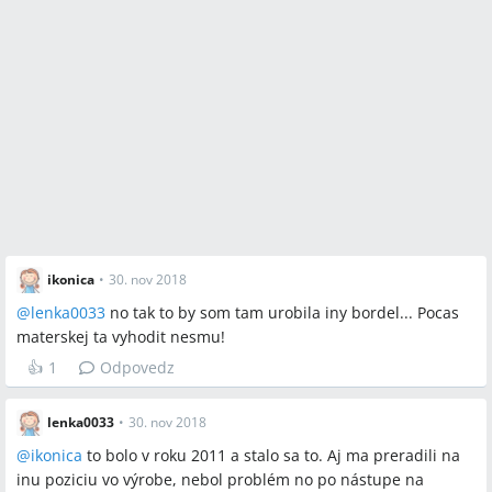
ikonica
•
30. nov 2018
@
lenka0033
no tak to by som tam urobila iny bordel... Pocas
materskej ta vyhodit nesmu!
👍
1
Odpovedz
lenka0033
•
30. nov 2018
@
ikonica
to bolo v roku 2011 a stalo sa to. Aj ma preradili na
inu poziciu vo výrobe, nebol problém no po nástupe na