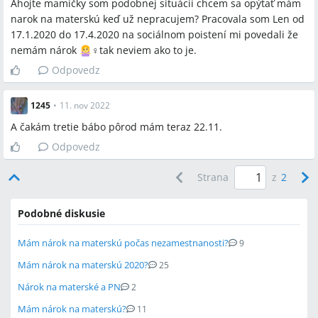
Ahojte mamičky som podobnej situácii chcem sa opýtať mám
narok na materskú keď už nepracujem? Pracovala som Len od
17.1.2020 do 17.4.2020 na sociálnom poistení mi povedali že
nemám nárok
‍♀️tak neviem ako to je.
Odpovedz
1245
•
11. nov 2022
A čakám tretie bábo pôrod mám teraz 22.11.
Odpovedz
Strana
z
2
Podobné diskusie
Mám nárok na materskú počas nezamestnanosti?
9
Mám nárok na materskú 2020?
25
Nárok na materské a PN
2
Mám nárok na materskú?
11