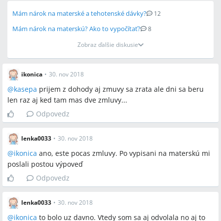
žiadne
Mám nárok na materské a tehotenské dávky?
12
Mám nárok na materskú? Ako to vypočítať?
8
Zobraz ďalšie diskusie
ikonica
•
30. nov 2018
@
kasepa
prijem z dohody aj zmuvy sa zrata ale dni sa beru
len raz aj ked tam mas dve zmluvy...
Odpovedz
lenka0033
•
30. nov 2018
@
ikonica
ano, este pocas zmluvy. Po vypisani na materskú mi
poslali postou výpoveď
Odpovedz
lenka0033
•
30. nov 2018
@
ikonica
to bolo uz davno. Vtedy som sa aj odvolala no aj to