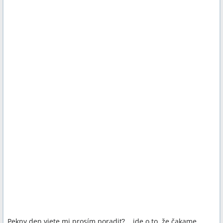
Pekny den viete mi prosím poradiť?....ide o to, že čakame