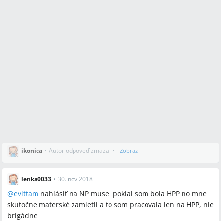
ikonica
•
Autor odpoveď zmazal
•
Zobraz
lenka0033
•
30. nov 2018
@
evittam
nahlásiť na NP musel pokial som bola HPP no mne
skutočne materské zamietli a to som pracovala len na HPP, nie
brigádne