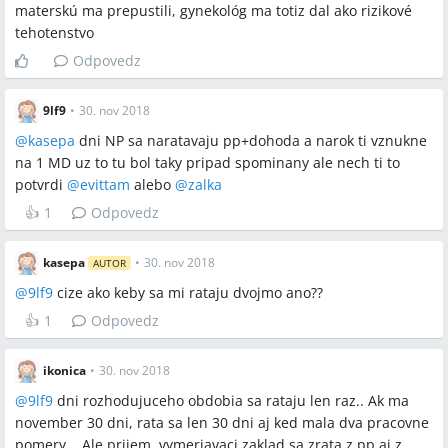
materskú ma prepustili, gynekológ ma totiz dal ako rizikové
tehotenstvo
Odpovedz
9lf9
•
30. nov 2018
@
kasepa
dni NP sa naratavaju pp+dohoda a narok ti vznukne
na 1 MD uz to tu bol taky pripad spominany ale nech ti to
potvrdi
@
evittam
alebo
@
zalka
👍
1
Odpovedz
kasepa
•
30. nov 2018
AUTOR
@
9lf9
cize ako keby sa mi rataju dvojmo ano??
👍
1
Odpovedz
ikonica
•
30. nov 2018
@
9lf9
dni rozhodujuceho obdobia sa rataju len raz.. Ak ma
november 30 dni, rata sa len 30 dni aj ked mala dva pracovne
pomery... Ale prijem, vymeriavaci zaklad sa zrata z pp aj z