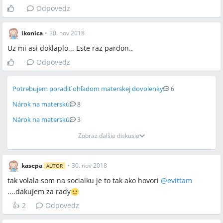
Odpovedz
ikonica
•
30. nov 2018
Uz mi asi doklaplo... Este raz pardon..
Odpovedz
Potrebujem poradiť ohľadom materskej dovolenky
6
Nárok na materskú
8
Nárok na materskú
3
Zobraz ďalšie diskusie
kasepa
•
30. nov 2018
AUTOR
tak volala som na socialku je to tak ako hovori
@
evittam
....dakujem za rady
👍
2
Odpovedz