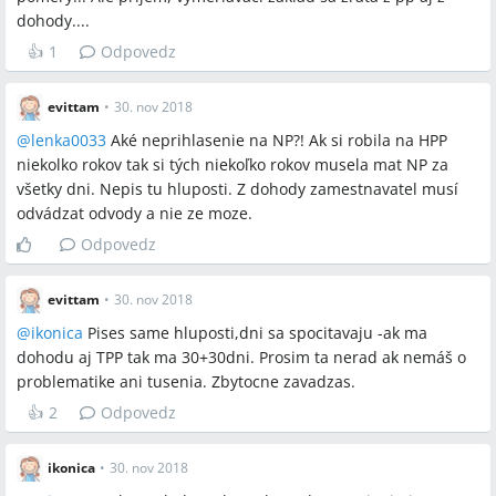
dohody....
👍
1
Odpovedz
evittam
•
30. nov 2018
@
lenka0033
Aké neprihlasenie na NP?! Ak si robila na HPP
niekolko rokov tak si tých niekoľko rokov musela mat NP za
všetky dni. Nepis tu hluposti. Z dohody zamestnavatel musí
odvádzat odvody a nie ze moze.
Odpovedz
evittam
•
30. nov 2018
@
ikonica
Pises same hluposti,dni sa spocitavaju -ak ma
dohodu aj TPP tak ma 30+30dni. Prosim ta nerad ak nemáš o
problematike ani tusenia. Zbytocne zavadzas.
👍
2
Odpovedz
ikonica
•
30. nov 2018