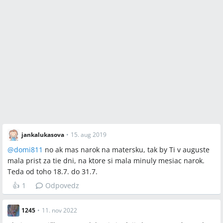
jankalukasova
•
15. aug 2019
@
domi811
no ak mas narok na matersku, tak by Ti v auguste
mala prist za tie dni, na ktore si mala minuly mesiac narok.
Teda od toho 18.7. do 31.7.
👍
1
Odpovedz
1245
•
11. nov 2022