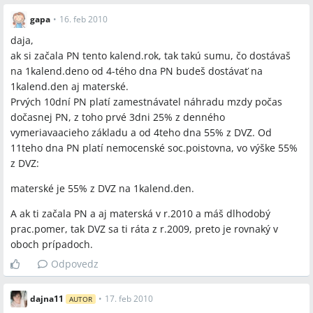
gapa
•
16. feb 2010
daja,
ak si začala PN tento kalend.rok, tak takú sumu, čo dostávaš
na 1kalend.deno od 4-tého dna PN budeš dostávať na
1kalend.den aj materské.
Prvých 10dní PN platí zamestnávatel náhradu mzdy počas
dočasnej PN, z toho prvé 3dni 25% z denného
vymeriavaacieho základu a od 4teho dna 55% z DVZ. Od
11teho dna PN platí nemocenské soc.poistovna, vo výške 55%
z DVZ:
materské je 55% z DVZ na 1kalend.den.
A ak ti začala PN a aj materská v r.2010 a máš dlhodobý
prac.pomer, tak DVZ sa ti ráta z r.2009, preto je rovnaký v
oboch prípadoch.
Odpovedz
dajna11
•
17. feb 2010
AUTOR