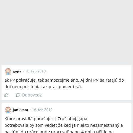
gapa
•
16. feb 2010
ak PP pokračuje, tak samozrejme áno. Aj dni PN sa rátajú do
dní nem.poistenia, ak prac.pomer trvá.
Odpovedz
jankkam
•
16. feb 2010
Ktoré pravidlá porušuje: | Zruš ahoj gapa
potrebovala by som vedieť že keď je niekto nezamestnaný a
nastúpi do práce bude pracovať napr. 4 dní a pôjde na