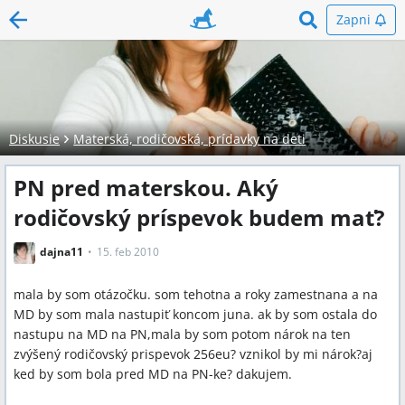
Zapni
Diskusie
Materská, rodičovská, prídavky na deti
PN pred materskou. Aký
rodičovský príspevok budem mať?
dajna11
15. feb 2010
mala by som otázočku. som tehotna a roky zamestnana a na
MD by som mala nastupiť koncom juna. ak by som ostala do
nastupu na MD na PN,mala by som potom nárok na ten
zvýšený rodičovský prispevok 256eu? vznikol by mi nárok?aj
ked by som bola pred MD na PN-ke? dakujem.