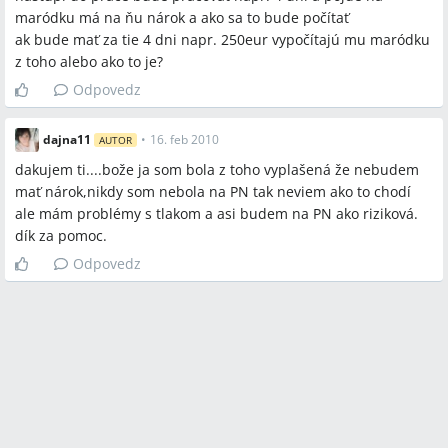
maródku má na ňu nárok a ako sa to bude počítať
ak bude mať za tie 4 dni napr. 250eur vypočítajú mu maródku
z toho alebo ako to je?
Odpovedz
dajna11
•
16. feb 2010
AUTOR
dakujem ti....bože ja som bola z toho vyplašená že nebudem
mať nárok,nikdy som nebola na PN tak neviem ako to chodí
ale mám problémy s tlakom a asi budem na PN ako riziková.
dík za pomoc.
Odpovedz