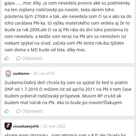
gapa.......moc díky. ja som nevedela presne aké su podmienky
na ten zvýšený rodičovský po novom. teda okrem toho
poistenia tých 270dni a tak. ale nevedela som či sa a ako sa do
toho zarátava PN-ka. tú výšku materského som vedela aj že to
bude za rok 2009,ale či sa aj PN ráta do dní toho poistenia to
som nevedela. a kedže som teraz na PN ani sa nemožem isť
niekam spýtať na úrad. začala som PN tento rok,iba týžden
som doma a MD bude od leta. díky moc.
Odpovedz
zuzkamo
•
29. nov 2010
Zuzkamo:Dobrý deň chcela by som sa spýtať že keď si platím
DNP od 1.7.2010 či môžem ísť od apríla 2011 na PN.V tom čase
budem poberať rodičovský príspevok .Musim RP zrušiť ak
budem mať nárok na PN. Ako to bude po novom?Ďakujem
Odpovedz
cicuskaanjelik
•
22. mar 2022
ahojte mam otazocku.. som tehotná som v 8 tt ale chcela by