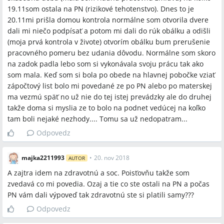
19.11som ostala na PN (rizikové tehotenstvo). Dnes to je
20.11mi prišla domou kontrola normálne som otvorila dvere
dali mi niečo podpísať a potom mi dali do rúk obálku a odišli
(moja prvá kontrola v živote) otvorím obálku bum prerušenie
pracovného pomeru bez udania dôvodu. Normálne som skoro
na zadok padla lebo som si vykonávala svoju prácu tak ako
som mala. Keď som si bola po obede na hlavnej pobočke vziať
zápočtový list bolo mi povedané ze po PN alebo po materskej
ma vezmú späť no už nie do tej istej prevádzky ale do druhej
takže doma si myslia ze to bolo na podnet vedúcej na koľko
tam boli nejaké nezhody.... Tomu sa už nedopatram...
Odpovedz
majka2211993
•
20. nov 2018
AUTOR
A zajtra idem na zdravotnú a soc. Poisťovňu takže som
zvedavá co mi povedia. Ozaj a tie co ste ostali na PN a počas
PN vám dali výpoveď tak zdravotnú ste si platili samy???
Odpovedz