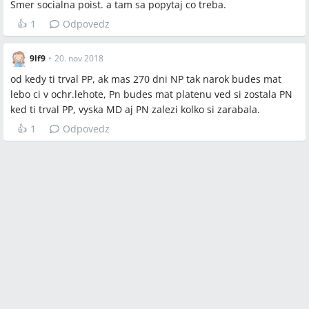
Smer socialna poist. a tam sa popytaj co treba.
👍
1
Odpovedz
9lf9
•
20. nov 2018
od kedy ti trval PP, ak mas 270 dni NP tak narok budes mat
lebo ci v ochr.lehote, Pn budes mat platenu ved si zostala PN
ked ti trval PP, vyska MD aj PN zalezi kolko si zarabala.
👍
1
Odpovedz