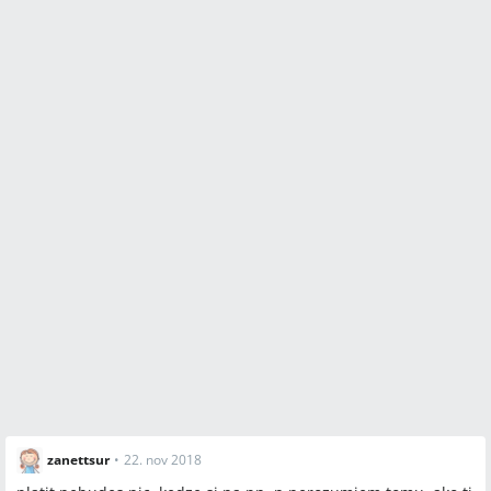
zanettsur
•
22. nov 2018