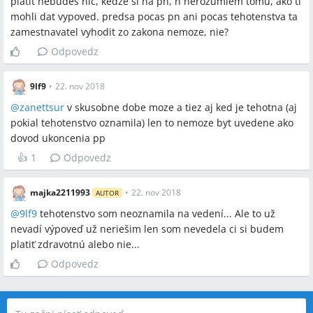
platit nebudes nic, kedze si na pn, n nerozumiem tomu, ako ti
mohli dat vypoved. predsa pocas pn ani pocas tehotenstva ta
zamestnavatel vyhodit zo zakona nemoze, nie?
Odpovedz
9lf9
•
22. nov 2018
@
zanettsur
v skusobne dobe moze a tiez aj ked je tehotna (aj
pokial tehotenstvo oznamila) len to nemoze byt uvedene ako
dovod ukoncenia pp
👍
1
Odpovedz
majka2211993
•
22. nov 2018
AUTOR
@
9lf9
tehotenstvo som neoznamila na vedení... Ale to už
nevadí výpoveď už neriešim len som nevedela ci si budem
platiť zdravotnú alebo nie...
Odpovedz