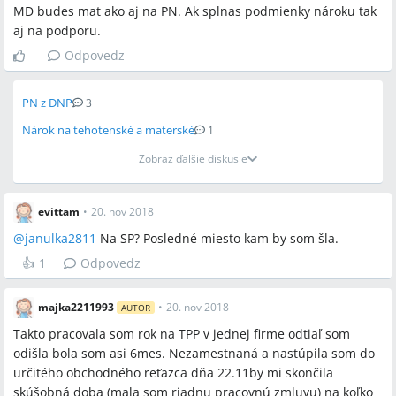
MD budes mat ako aj na PN. Ak splnas podmienky nároku tak
aj na podporu.
Odpovedz
PN z DNP
3
Nárok na tehotenské a materské
1
Zobraz ďalšie diskusie
evittam
•
20. nov 2018
@
janulka2811
Na SP? Posledné miesto kam by som šla.
👍
1
Odpovedz
majka2211993
•
20. nov 2018
AUTOR
Takto pracovala som rok na TPP v jednej firme odtiaľ som
odišla bola som asi 6mes. Nezamestnaná a nastúpila som do
určitého obchodného reťazca dňa 22.11by mi skončila
skúšobná doba (mala som riadnu pracovnú zmluvu) na koľko