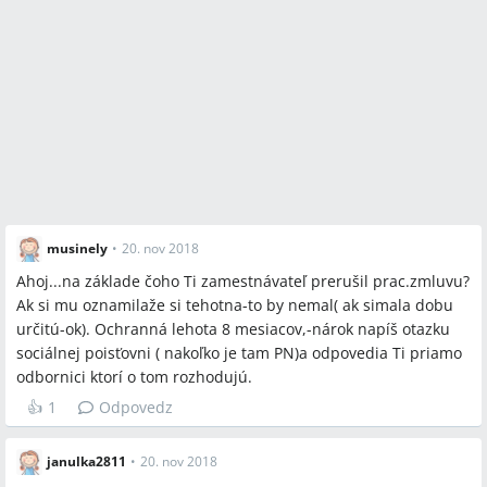
musinely
•
20. nov 2018
Ahoj...na základe čoho Ti zamestnávateľ prerušil prac.zmluvu?
Ak si mu oznamilaže si tehotna-to by nemal( ak simala dobu
určitú-ok). Ochranná lehota 8 mesiacov,-nárok napíš otazku
sociálnej poisťovni ( nakoľko je tam PN)a odpovedia Ti priamo
odbornici ktorí o tom rozhodujú.
👍
1
Odpovedz
janulka2811
•
20. nov 2018