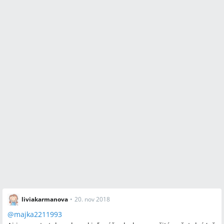
liviakarmanova
•
20. nov 2018
@
majka2211993