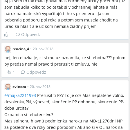
Aj ja som to tak mala pokiaľ máš odrobeny určitý počet dní (už
som zabudla koľko to bolo) tak si v ochrannej lehote a máš
nárok na materskú vypočítajú ti ho s priemeru . Ja som
poberala podporu pol roka a potom som musela chodiť na
úrad sa hlásiť ale už som nemala ziadny prijem
Odpovedz
rencina_4
•
20. nov 2018
hej, len otazka je, ci si mu uz oznamila, ze si tehotna??? potom
by predsa nemal pravo ti prerusit ti zmluvu, nie
👍
1
Odpovedz
evittam
•
20. nov 2018
@
majka2211993
Prerusil ti PZ? To je co? Máš neplatené volno,
dovolenku,PN, výpoveď, skončenie PP dohodou, skoncenie PP-
doba urcita?!
Oznamila si tehotenstvo?
Mas splnenu hlavnú podmienku naroku na MD-t.j.270dni NP
za posledné dva roky pred pôrodom? Ak ano si v OL nárok na