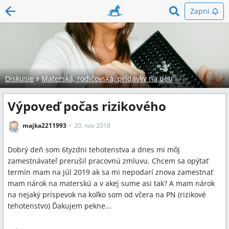
Zapni
Diskusie
Materská, rodičovská, prídavky na deti
Výpoveď počas rizikového
majka2211993
20. nov 2018
Dobrý deň som 6tyzdni tehotenstva a dnes mi môj
zamestnávateľ prerušil pracovnú zmluvu. Chcem sa opýtať
termín mam na júl 2019 ak sa mi nepodarí znova zamestnať
mam nárok na materskú a v akej sume asi tak? A mam nárok
na nejaký príspevok na koľko som od včera na PN (rizikové
tehotenstvo) Ďakujem pekne...