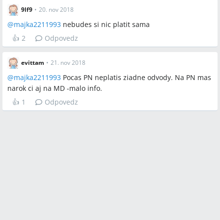
9lf9
•
20. nov 2018
@
majka2211993
nebudes si nic platit sama
👍
2
Odpovedz
evittam
•
21. nov 2018
@
majka2211993
Pocas PN neplatis ziadne odvody. Na PN mas
narok ci aj na MD -malo info.
👍
1
Odpovedz