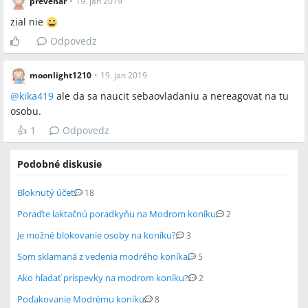
prevenar
•
19. jan 2019
zial nie
Odpovedz
moonlight1210
•
19. jan 2019
@
kika419
ale da sa naucit sebaovladaniu a nereagovat na tu
osobu.
👍
1
Odpovedz
Podobné diskusie
Bloknutý účet
18
Poraďte laktačnú poradkyňu na Modrom koníku
2
Je možné blokovanie osoby na koníku?
3
Som sklamaná z vedenia modrého koníka
5
Ako hľadať príspevky na modrom koníku?
2
Poďakovanie Modrému koníku
8