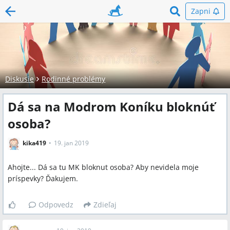
Zapni
Diskusie
Rodinné problémy
Dá sa na Modrom Koníku bloknúť
osoba?
kika419
19. jan 2019
Ahojte... Dá sa tu MK bloknut osoba? Aby nevidela moje
príspevky? Ďakujem.
Odpovedz
Zdieľaj