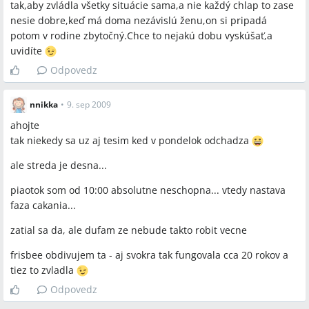
tak,aby zvládla všetky situácie sama,a nie každý chlap to zase
nesie dobre,keď má doma nezávislú ženu,on si pripadá
potom v rodine zbytočný.Chce to nejakú dobu vyskúšať,a
uvidíte
Odpovedz
nnikka
•
9. sep 2009
ahojte
tak niekedy sa uz aj tesim ked v pondelok odchadza
ale streda je desna...
piaotok som od 10:00 absolutne neschopna... vtedy nastava
faza cakania...
zatial sa da, ale dufam ze nebude takto robit vecne
frisbee obdivujem ta - aj svokra tak fungovala cca 20 rokov a
tiez to zvladla
Odpovedz