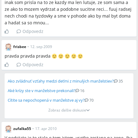
inak som prisla na to ze kazdy ma len lutuje, ze som sama a
ze ako to mozem vydrzat a podobne sucitne reci... fuuj radsej
nech chodi na tyzdovky a sme v pohode ako by mal byt doma
a hadat sa so mnou...
Odpovedz
frisbee
•
12. sep 2009
pravda pravda pravda
Odpovedz
Ako zvládnuť vzťahy medzi deťmi z minulých manželstiev?
35
Aké krízy ste v manželstve prekonali?
16
Cítite sa nepochopená v manželstve aj vy?
70
Zobraz ďalšie diskusie
zufalka55
•
17. apr 2010
V podstate je to stale o tom istom, vsetko zostane na zene, iba