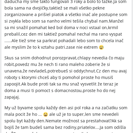
daducha my sme takto fungovali 3 roky a bolo to tažke.Ja som
bola sama na dvojičky,taktiež se mali všetko pekne
zorganizovane a prišiel piatok a všetko inač ale postupne som
si zvykla lebo som sa nanho velmi tešila chybal nam.Manžel
sa mi snažil pomahat ked bol doma v noci vstaal on,krmil
prebalil,cez den mi taktiež pomahal nechal ma rano vyspat
......Ale tiež sme sa parkrat pohadali lebo som to chcela inač
ale myslim že to k vztahu patri.zase nie extrem
Skus sa snim dohodnut porozpravat,chlapy nevedia čo maju
robit,povedz mu že nech ti rano maleho zoberie že si
unavena,že nevladeš,potrebueš si oddychnut.Cz den mu avaj
roboty s ktorymi chceš aby ti pomohol proste ho musiš
zapoojit.Ak bude proti tak sa mu snaž vysvetlit že teraz je
doma a musi ti pomoct s domacnostou,proste ho do nej
zapajaj.
My už byvame spolu každy den asi pol roka a na začiatku som
mala pocit že ho ...
ale už je to super,len sme nevedeli
spolu byt každy den.Nemate možnost sa prestahovat?Ak sa
bojiš že tam budeš sama bez rodiny,priatelov....Ja som odišla