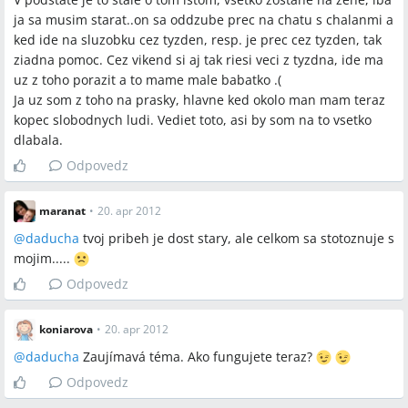
ja sa musim starat..on sa oddzube prec na chatu s chalanmi a
ked ide na sluzobku cez tyzden, resp. je prec cez tyzden, tak
ziadna pomoc. Cez vikend si aj tak riesi veci z tyzdna, ide ma
uz z toho porazit a to mame male babatko .(
Ja uz som z toho na prasky, hlavne ked okolo man mam teraz
kopec slobodnych ludi. Vediet toto, asi by som na to vsetko
dlabala.
Odpovedz
maranat
•
20. apr 2012
@
daducha
tvoj pribeh je dost stary, ale celkom sa stotoznuje s
mojim.....
Odpovedz
koniarova
•
20. apr 2012
@
daducha
Zaujímavá téma. Ako fungujete teraz?
Odpovedz