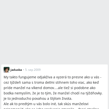
jaduska
•
5. sep 2009
My takto fungujeme odjakživa a vyzerá to presne ako u vás -
cez týždeň sama s troma deťmi stihnem toho viac, ako keď
príde manžel na víkend domov....ale tiež si podobne ako
bodka nemyslím, že je to tým, že manžel chodí na týždňovky.
Je to jednoducho povahou a štýlom života.
Ale ak to predtým u vás bolo iné, tak skús manželovi