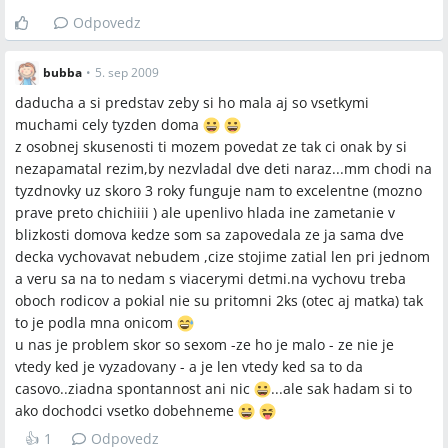
Odpovedz
bubba
•
5. sep 2009
daducha a si predstav zeby si ho mala aj so vsetkymi
muchami cely tyzden doma
z osobnej skusenosti ti mozem povedat ze tak ci onak by si
nezapamatal rezim,by nezvladal dve deti naraz...mm chodi na
tyzdnovky uz skoro 3 roky funguje nam to excelentne (mozno
prave preto chichiiii ) ale upenlivo hlada ine zametanie v
blizkosti domova kedze som sa zapovedala ze ja sama dve
decka vychovavat nebudem ,cize stojime zatial len pri jednom
a veru sa na to nedam s viacerymi detmi.na vychovu treba
oboch rodicov a pokial nie su pritomni 2ks (otec aj matka) tak
to je podla mna onicom
u nas je problem skor so sexom -ze ho je malo - ze nie je
vtedy ked je vyzadovany - a je len vtedy ked sa to da
casovo..ziadna spontannost ani nic
...ale sak hadam si to
ako dochodci vsetko dobehneme
👍
1
Odpovedz