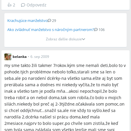
👍
2
Odpovedz
Krachujúce manželstvo
29
Ako zvládnuť manželstvo s náročným partnerom?
106
Zobraz ďalšie diskusie
belanka
•
6. sep 2009
my sme takto žili takmer 7rokov.kým sme nemali deti,bolo to v
pohode.tých problémov nebolo toľko,starali sme sa len o
seba.ale po narodení dcérky-na všetko sama.ešte aj byt som
prerábala sama a dodnes mi niekedy vyčíta,že to malo byť
inak a všetko tam je podľa mňa...akosi nepochopil,že bolo
treba robiť a on nebol doma,tak som robila,čo bolo v mojich
silách.niekedy bol preč aj 2-3týždne.očakávala som pomoc,on
si chcel oddýchnuť...snažil sa,ale nie vždy to vyšlo.keď sa
narodila 2.dcérka našiel si prácu doma,keď mala
2mesiace.najprv to bolo super,po chvíle som zistila,že keď
som bola sama,zvládala som všetko lepšie.mali sme svoj