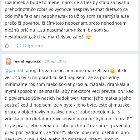
rozumček a bude to menej náročné a tiež by stálo za úvahu
prehodnotiť,čo robíš vo výchove nesprávne,mať dieťa,čo sa
odo mňa fakt ani nepohne,tak to už by som sa zamýšľala,že
prečo,či povahou,či čím-toto nepoznám,preto nehodnotím
možnú príčinu....sumasumárum-nikam by som sa
nesťahovala,ak ti na manželstve záleží
Odpovedz
mandragora22
•
20. apr 2012
@
janinah
ahoj, dik za nazor, nemame manzelstvo
ale k
veci. co by si mi poradila, ked napisem, ze za posledny
minimalne rok som niekolkokrat prosila, ziadala, drankala a
inymi sposobmi sa snazila, aby niekotore veci prevzal on? ked
ti poviem,ze 95% nasich hadok tvori tema: jeho matka a jeho
sestra? ked ti napisem, ze v byte - jeho byte, este aj muzske
prace a objednavky muzskych prac, zabezpecujem ja, s
vrieskajucim dietatom zavesenym na nohe, kym on sa hra PC
hry v praci, lebo nema do coho pichnut? uz som si povedala
pred par tyzdnami, ze "dost". akoze, operiem, ozehlim, ano,
navarim, ci na 3 dni, alebo do mrazaku, cize to urobim