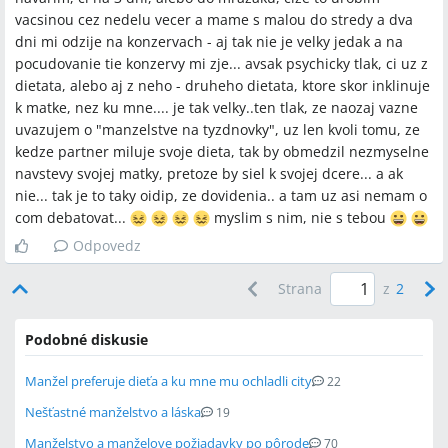
vacsinou cez nedelu vecer a mame s malou do stredy a dva
dni mi odzije na konzervach - aj tak nie je velky jedak a na
pocudovanie tie konzervy mi zje... avsak psychicky tlak, ci uz z
dietata, alebo aj z neho - druheho dietata, ktore skor inklinuje
k matke, nez ku mne.... je tak velky..ten tlak, ze naozaj vazne
uvazujem o "manzelstve na tyzdnovky", uz len kvoli tomu, ze
kedze partner miluje svoje dieta, tak by obmedzil nezmyselne
navstevy svojej matky, pretoze by siel k svojej dcere... a ak
nie... tak je to taky oidip, ze dovidenia.. a tam uz asi nemam o
com debatovat...
myslim s nim, nie s tebou
Odpovedz
Strana
z
2
Podobné diskusie
Manžel preferuje dieťa a ku mne mu ochladli city
22
Nešťastné manželstvo a láska
19
Manželstvo a manželove požiadavky po pôrode
70