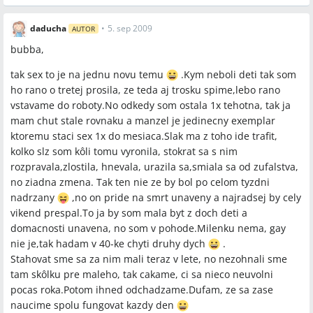
daducha
•
5. sep 2009
AUTOR
bubba,
tak sex to je na jednu novu temu
.Kym neboli deti tak som
ho rano o tretej prosila, ze teda aj trosku spime,lebo rano
vstavame do roboty.No odkedy som ostala 1x tehotna, tak ja
mam chut stale rovnaku a manzel je jedinecny exemplar
ktoremu staci sex 1x do mesiaca.Slak ma z toho ide trafit,
kolko slz som kôli tomu vyronila, stokrat sa s nim
rozpravala,zlostila, hnevala, urazila sa,smiala sa od zufalstva,
no ziadna zmena. Tak ten nie ze by bol po celom tyzdni
nadrzany
,no on pride na smrt unaveny a najradsej by cely
vikend prespal.To ja by som mala byt z doch deti a
domacnosti unavena, no som v pohode.Milenku nema, gay
nie je,tak hadam v 40-ke chyti druhy dych
.
Stahovat sme sa za nim mali teraz v lete, no nezohnali sme
tam skôlku pre maleho, tak cakame, ci sa nieco neuvolni
pocas roka.Potom ihned odchadzame.Dufam, ze sa zase
naucime spolu fungovat kazdy den