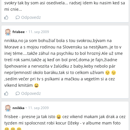
svokry tak by som asi osedivela... radsej idem ku nasim ked sa
mi cnie...
Odpovedz
frisbee
•
11. sep 2009
nnikka,no ja som bohužiaľ bola s tou svokrou,bývam na
Morave a s mojou rodinou na Slovensku sa nestýkam..je to v
inej téme....takže záhul na psychiku to bol hrozný.Ale už sme
tretí rok sami,takže aj keď on bol preč,doma je fajn,žiadne
špehovanie a nervozita v žalúdku z baby,keby nebolo pár
nepríjemností okolo baráku,tak si to celkom užívam
,sedím večer pri tv s psíkami a mačkou a vegetím si a cez
víkend kmitám
Odpovedz
nnikka
•
11. sep 2009
frisbee - presne ja tak isto
cez vikend makam jak drak a cez
tyzden mi spolocnost robi kocur Džeky - v albume mam foto