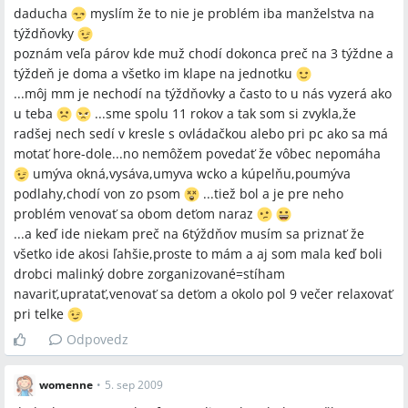
daducha
myslím že to nie je problém iba manželstva na
týždňovky
poznám veľa párov kde muž chodí dokonca preč na 3 týždne a
týždeň je doma a všetko im klape na jednotku
...môj mm je nechodí na týždňovky a často to u nás vyzerá ako
u teba
...sme spolu 11 rokov a tak som si zvykla,že
radšej nech sedí v kresle s ovládačkou alebo pri pc ako sa má
motať hore-dole...no nemôžem povedať že vôbec nepomáha
umýva okná,vysáva,umyva wcko a kúpelňu,poumýva
podlahy,chodí von zo psom
...tiež bol a je pre neho
problém venovať sa obom deťom naraz
...a keď ide niekam preč na 6týždňov musím sa priznať že
všetko ide akosi ľahšie,proste to mám a aj som mala keď boli
drobci malinký dobre zorganizované=stíham
navariť,upratať,venovať sa deťom a okolo pol 9 večer relaxovať
pri telke
Odpovedz
womenne
•
5. sep 2009