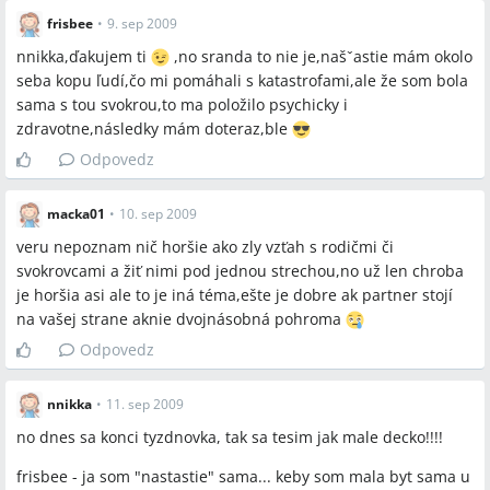
frisbee
•
9. sep 2009
nnikka,ďakujem ti
,no sranda to nie je,našˇastie mám okolo
seba kopu ľudí,čo mi pomáhali s katastrofami,ale že som bola
sama s tou svokrou,to ma položilo psychicky i
zdravotne,následky mám doteraz,ble
Odpovedz
macka01
•
10. sep 2009
veru nepoznam nič horšie ako zly vzťah s rodičmi či
svokrovcami a žiť nimi pod jednou strechou,no už len chroba
je horšia asi ale to je iná téma,ešte je dobre ak partner stojí
na vašej strane aknie dvojnásobná pohroma
Odpovedz
nnikka
•
11. sep 2009
no dnes sa konci tyzdnovka, tak sa tesim jak male decko!!!!
frisbee - ja som "nastastie" sama... keby som mala byt sama u