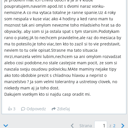
poupratujem,navarim apod.Ist s dvomi naraz vonku-
nemozne.A co ma vytaca totalne je ranne spanie.Uz 4 roky
som nespala v kuse viac ako 4 hodiny a ked rano mam tu
moznost tak ani omylom nevezme toho mladsieho hrat sa do
obyvacky, aby som si ja ostala spat s tym starsim.Podotykam
rano o piatej.JA to nechcem pravidelne,ale raz do mesiaca by
ma to potesilo.Je toho viac,ten kto to zazil si to vie predstavit,
neviem to tu cele opisat.Strasne ma tato situacia
mrzi,manzela velmi lubim,nechcem sa ani omylom rozvadzat
alebo cosi podobne,no stale castejsie mam pocit, ze som si
navzala svoju osudovu polovicku.MAte maminy nejake tipy
ako toto obdobie prezit s chladnou hlavou a neprist o
manzelstvo ? Ja som velmi tolerantny a ustretovy clovek, no
niekedy mam aj ja toho dost.
Dakujem vsetkym kto si najdu casp oradit mi.
👍
3
Odpovedz
Zdieľaj
Strana
z
2