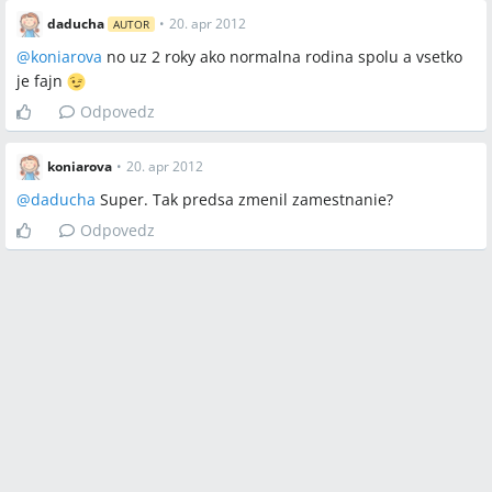
daducha
•
20. apr 2012
AUTOR
@
koniarova
no uz 2 roky ako normalna rodina spolu a vsetko
je fajn
Odpovedz
koniarova
•
20. apr 2012
@
daducha
Super. Tak predsa zmenil zamestnanie?
Odpovedz