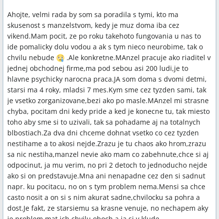
Ahojte, velmi rada by som sa poradila s tymi, kto ma
skusenost s manzelstvom, kedy je muz doma iba cez
vikend.Mam pocit, ze po roku takehoto fungovania u nas to
ide pomalicky dolu vodou a ak s tym nieco neurobime, tak o
chvilu nebude
.Ale konkretne.MAnzel pracuje ako riaditel v
jednej obchodnej firme,ma pod sebou asi 200 ludi,je to
hlavne psychicky narocna praca.JA som doma s dvomi detmi,
starsi ma 4 roky, mladsi 7 mes.Kym sme cez tyzden sami, tak
je vsetko zorganizovane,bezi ako po masle.MAnzel mi strasne
chyba, pocitam dni kedy pride a ked je konecne tu, tak miesto
toho aby sme si to uzivali, tak sa pohadame aj na totalnych
blbostiach.Za dva dni chceme dohnat vsetko co cez tyzden
nestihame a to akosi nejde.Zrazu je tu chaos ako hrom,zrazu
sa nic nestiha,manzel nevie ako mam co zabehnute,chce si aj
odpocinut, ja mu verim, no pri 2 detoch to jednoducho nejde
ako si on predstavuje.Mna ani nenapadne cez den si sadnut
napr. ku pocitacu, no on s tym problem nema.Mensi sa chce
casto nosit a on si s nim akurat sadne,chvilocku sa pohra a
dost.Je fakt, ze starsiemu sa krasne venuje, no nechapem aky
je problem mat ich chvilu oboch a ja si v klude