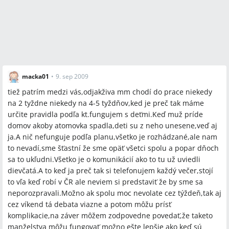
macka01
•
9. sep 2009
tiež patrím medzi vás,odjakživa mm chodí do prace niekedy
na 2 tyždne niekedy na 4-5 tyždňov,ked je preč tak máme
určite pravidla podľa kt.fungujem s deťmi.Keď muž príde
domov akoby atomovka spadla,deti su z neho unesene,veď aj
ja.A nič nefunguje podľa planu,všetko je rozhádzané,ale nam
to nevadí,sme šťastní že sme opäť všetci spolu a popar dňoch
sa to ukľudni.Všetko je o komunikácií ako to tu už uviedli
dievčatá.A to keď ja preč tak si telefonujem každý večer,stojí
to vľa keď robí v ČR ale neviem si predstaviť že by sme sa
neporozpravali.Možno ak spolu moc nevolate cez týždeň,tak aj
cez víkend tá debata viazne a potom môžu prísť
komplikacie,na záver môžem zodpovedne povedať,že taketo
manželstva môžu fungovať možno ešte lepšie ako keď sú