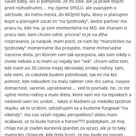
caute baby, asi si pomyslite, ze mi sibe, ale ja prave stojim
pred rozhodnutim.... my zijeme SPOLU, ale uvazujem o
odchode. do ineho mesta, do MOJHO bytu, ktory si planujem
kupit a planujem zacat zit "na tyzdnovky", kedze partner ma
pracu tu, kde ma, ja som momentalne na MD, ale zhanam si
pracu tam, kam chcem odist. pricina? to je na dlhe
rozpravanie, ja naopak, mam pocit, ze nam by "manzelstvo na
tyzdnovky" momentalne iba prospelo. mame mimoriadne
narocne dieta, pri ktorom som tak vycerpana, ako som nikdy v
zivote nebola a to mam uz nejaky ten "vek". chcem odist tam,
kde mam asi 30 clenov mojej obrovskej sirokej rodiny, tam,
kde viem, ze cokolvek budem potrebovat, tak mi ma kto
pomoct, kde nebudem na malu takmer cele dni sama, navyse
domacnost, varenie, upratovanie.... ved to poznate. tie, co ste
uplne mimo rodiny a mate dieta, ktore vam visi na teplakoch a
nedovoli vam nic urobit... takze si kladiem uz niekolko tyzdnov
otazku: ak to urobim, odstahujem sa a budeme fungovat "na
vikendy", ma nas vztah nejaku perspektivu? alebo mam
ocakavat, ze to bude horsie a horsie???? podotykam, ze moj
chlap nie je ziaden kurevnik (pardon za vyraz), ale je to taky
mamickin chlapcek, kde teda hrozi, ze mu bude po nasom