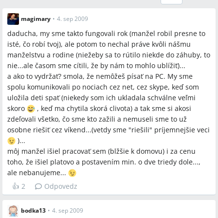
magimary
•
4. sep 2009
daducha, my sme takto fungovali rok (manžel robil presne to
isté, čo robí tvoj), ale potom to nechal práve kvôli nášmu
manželstvu a rodine (niežeby sa to rútilo niekde do záhuby, to
nie...ale časom sme cítili, že by nám to mohlo ublížiť)...
a ako to vydržať? smola, že nemôžeš písať na PC. My sme
spolu komunikovali po nociach cez net, cez skype, keď som
uložila deti spať (niekedy som ich ukladala schválne veľmi
skoro
, keď ma chytila skorá clivota) a tak sme si akosi
zdeľovali všetko, čo sme kto zažili a nemuseli sme to už
osobne riešiť cez víkend...(vetdy sme "riešili" príjemnejšie veci
)...
môj manžel išiel pracovať sem (blžšie k domovu) i za cenu
toho, že išiel platovo a postavením min. o dve triedy dole...,
ale nebanujeme...
👍
2
Odpovedz
bodka13
•
4. sep 2009