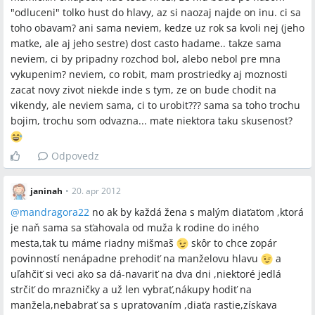
"odluceni" tolko hust do hlavy, az si naozaj najde on inu. ci sa
toho obavam? ani sama neviem, kedze uz rok sa kvoli nej (jeho
matke, ale aj jeho sestre) dost casto hadame.. takze sama
neviem, ci by pripadny rozchod bol, alebo nebol pre mna
vykupenim? neviem, co robit, mam prostriedky aj moznosti
zacat novy zivot niekde inde s tym, ze on bude chodit na
vikendy, ale neviem sama, ci to urobit??? sama sa toho trochu
bojim, trochu som odvazna... mate niektora taku skusenost?
Odpovedz
janinah
•
20. apr 2012
@
mandragora22
no ak by každá žena s malým diaťaťom ,ktorá
je naň sama sa sťahovala od muža k rodine do iného
mesta,tak tu máme riadny mišmaš
skôr to chce zopár
povinností nenápadne prehodiť na manželovu hlavu
a
uľahčiť si veci ako sa dá-navariť na dva dni ,niektoré jedlá
strčiť do mrazničky a už len vybrať,nákupy hodiť na
manžela,nebabrať sa s upratovaním ,diaťa rastie,získava