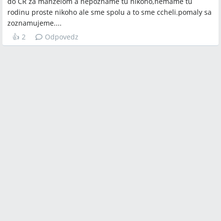
do ČR za manželom a nepozname tu nikoho,nemame tu
rodinu proste nikoho ale sme spolu a to sme ccheli.pomaly sa
zoznamujeme....
👍
2
Odpovedz