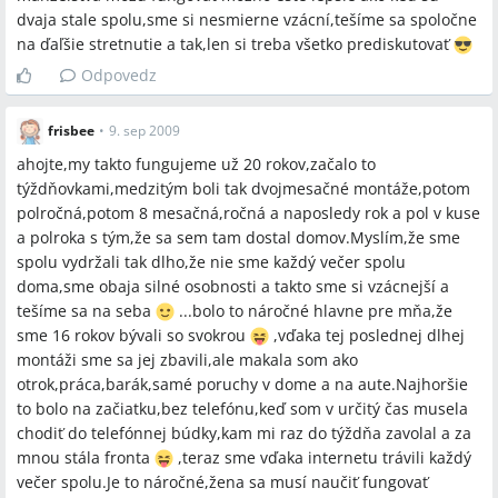
dvaja stale spolu,sme si nesmierne vzácní,tešíme sa spoločne
na ďaľšie stretnutie a tak,len si treba všetko prediskutovať
Odpovedz
frisbee
•
9. sep 2009
ahojte,my takto fungujeme už 20 rokov,začalo to
týždňovkami,medzitým boli tak dvojmesačné montáže,potom
polročná,potom 8 mesačná,ročná a naposledy rok a pol v kuse
a polroka s tým,že sa sem tam dostal domov.Myslím,že sme
spolu vydržali tak dlho,že nie sme každý večer spolu
doma,sme obaja silné osobnosti a takto sme si vzácnejší a
tešíme sa na seba
...bolo to náročné hlavne pre mňa,že
sme 16 rokov bývali so svokrou
,vďaka tej poslednej dlhej
montáži sme sa jej zbavili,ale makala som ako
otrok,práca,barák,samé poruchy v dome a na aute.Najhoršie
to bolo na začiatku,bez telefónu,keď som v určitý čas musela
chodiť do telefónnej búdky,kam mi raz do týždňa zavolal a za
mnou stála fronta
,teraz sme vďaka internetu trávili každý
večer spolu.Je to náročné,žena sa musí naučiť fungovať