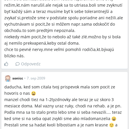
režim,kt.nám narušil.ale nejak sa to utriasa.boli sme zvyknutí
byť každý sám a teraz musíme byť k sebe tolerantnejší a
zvykať si,pretože sme v podstate spolu poriadne ani nežili.ale
vychutnávam si pocit,že si môžem napr.sama odskočiť do
obchodu.to som predtým nepoznala.
niekedy mám pocit,že to nebolo až také zlé.možno by si bola
aj nemilo prekvapená,keby ostal doma.
chce to pevné nervy.mne veľmi pomohli rodičia,kt.bývajú
blízko nás.
Odpovedz
sonicc
•
7. sep 2009
daducha, ked som citala tvoj prispevok mala som pocit ze
hovoris o nas
manzel chodi tiez na 1-2tyzdnovky ale teraz je uz skoro 3
mesiace doma. Mal vazny uraz ruky, chodi na rehab. a je pn.
Podla mna sa to stalo preto lebo sme si seba nevazili.... teraz
ked sme si na seba opat zvykli sme ako mladomanzelia
Prestali sme sa hadat kvoli blbostiam a je nam krasne
a