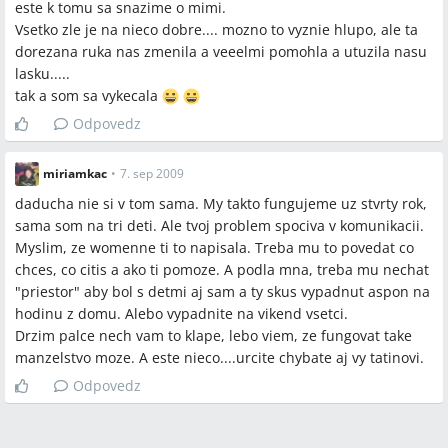
este k tomu sa snazime o mimi.
Vsetko zle je na nieco dobre.... mozno to vyznie hlupo, ale ta
dorezana ruka nas zmenila a veeelmi pomohla a utuzila nasu
lasku.....
tak a som sa vykecala
Odpovedz
miriamkac
•
7. sep 2009
daducha nie si v tom sama. My takto fungujeme uz stvrty rok,
sama som na tri deti. Ale tvoj problem spociva v komunikacii.
Myslim, ze womenne ti to napisala. Treba mu to povedat co
chces, co citis a ako ti pomoze. A podla mna, treba mu nechat
"priestor" aby bol s detmi aj sam a ty skus vypadnut aspon na
hodinu z domu. Alebo vypadnite na vikend vsetci.
Drzim palce nech vam to klape, lebo viem, ze fungovat take
manzelstvo moze. A este nieco....urcite chybate aj vy tatinovi.
Odpovedz