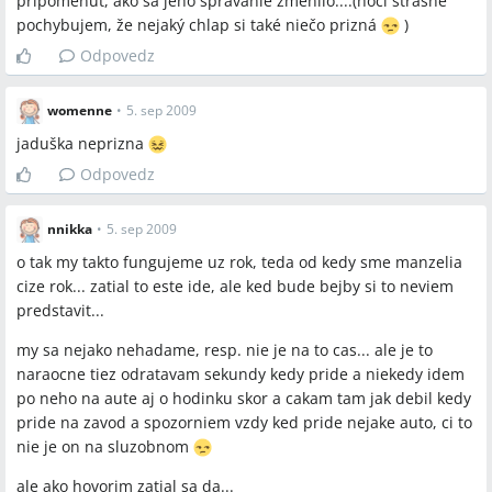
pripomenúť, ako sa jeho správanie zmenilo....(hoci strašne
pochybujem, že nejaký chlap si také niečo prizná
)
Odpovedz
womenne
•
5. sep 2009
jaduška neprizna
Odpovedz
nnikka
•
5. sep 2009
o tak my takto fungujeme uz rok, teda od kedy sme manzelia
cize rok... zatial to este ide, ale ked bude bejby si to neviem
predstavit...
my sa nejako nehadame, resp. nie je na to cas... ale je to
naraocne tiez odratavam sekundy kedy pride a niekedy idem
po neho na aute aj o hodinku skor a cakam tam jak debil kedy
pride na zavod a spozorniem vzdy ked pride nejake auto, ci to
nie je on na sluzobnom
ale ako hovorim zatial sa da...