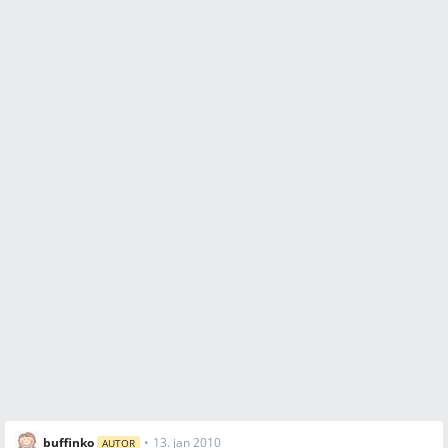
buffinko
•
13. jan 2010
AUTOR