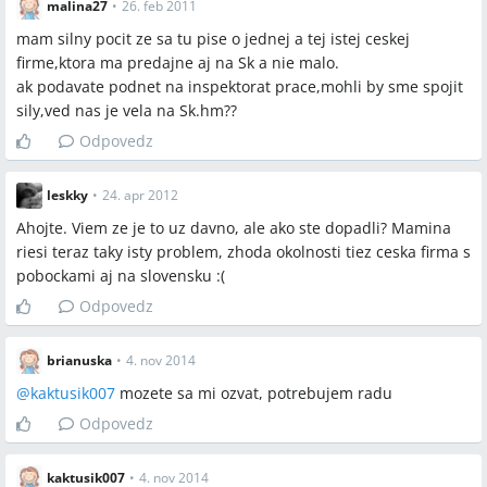
malina27
•
26. feb 2011
mam silny pocit ze sa tu pise o jednej a tej istej ceskej
firme,ktora ma predajne aj na Sk a nie malo.
ak podavate podnet na inspektorat prace,mohli by sme spojit
sily,ved nas je vela na Sk.hm??
Odpovedz
leskky
•
24. apr 2012
Ahojte. Viem ze je to uz davno, ale ako ste dopadli? Mamina
riesi teraz taky isty problem, zhoda okolnosti tiez ceska firma s
pobockami aj na slovensku :(
Odpovedz
brianuska
•
4. nov 2014
@
kaktusik007
mozete sa mi ozvat, potrebujem radu
Odpovedz
kaktusik007
•
4. nov 2014