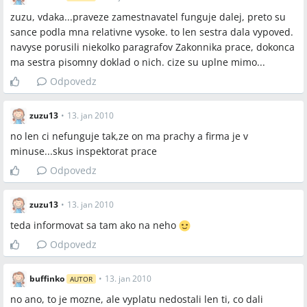
zuzu, vdaka...praveze zamestnavatel funguje dalej, preto su
sance podla mna relativne vysoke. to len sestra dala vypoved.
navyse porusili niekolko paragrafov Zakonnika prace, dokonca
ma sestra pisomny doklad o nich. cize su uplne mimo...
Odpovedz
zuzu13
•
13. jan 2010
no len ci nefunguje tak,ze on ma prachy a firma je v
minuse...skus inspektorat prace
Odpovedz
zuzu13
•
13. jan 2010
teda informovat sa tam ako na neho
Odpovedz
buffinko
•
13. jan 2010
AUTOR
no ano, to je mozne, ale vyplatu nedostali len ti, co dali