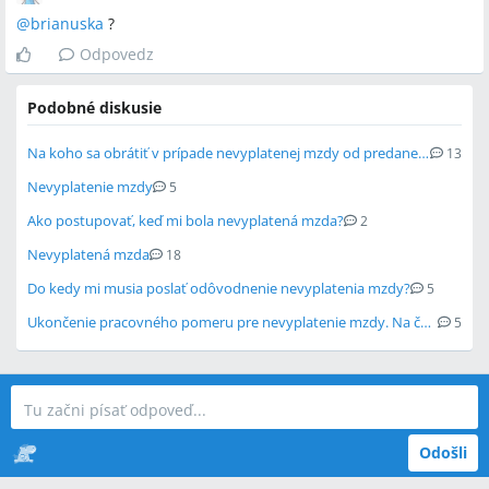
@
brianuska
?
Odpovedz
Podobné diskusie
Na koho sa obrátiť v prípade nevyplatenej mzdy od predanej firmy?
13
Nevyplatenie mzdy
5
Ako postupovať, keď mi bola nevyplatená mzda?
2
Nevyplatená mzda
18
Do kedy mi musia poslať odôvodnenie nevyplatenia mzdy?
5
Ukončenie pracovného pomeru pre nevyplatenie mzdy. Na čo má manžel nárok?
5
Odošli