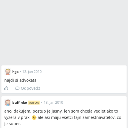
hga
•
12. jan 2010
najdi si advokata
Odpovedz
buffinko
•
13. jan 2010
AUTOR
ano, dakujem, postup je jasny, len som chcela vediet ako to
vyzera v praxi
ale asi maju vsetci fajn zamestnavatelov. co
je super.