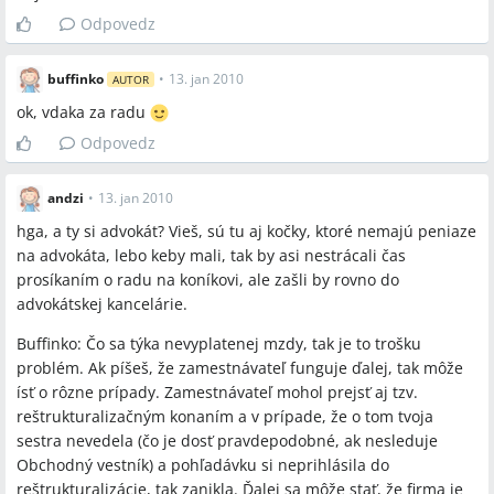
Odpovedz
buffinko
•
13. jan 2010
AUTOR
ok, vdaka za radu
Odpovedz
andzi
•
13. jan 2010
hga, a ty si advokát? Vieš, sú tu aj kočky, ktoré nemajú peniaze
na advokáta, lebo keby mali, tak by asi nestrácali čas
prosíkaním o radu na koníkovi, ale zašli by rovno do
advokátskej kancelárie.
Buffinko: Čo sa týka nevyplatenej mzdy, tak je to trošku
problém. Ak píšeš, že zamestnávateľ funguje ďalej, tak môže
ísť o rôzne prípady. Zamestnávateľ mohol prejsť aj tzv.
reštrukturalizačným konaním a v prípade, že o tom tvoja
sestra nevedela (čo je dosť pravdepodobné, ak nesleduje
Obchodný vestník) a pohľadávku si neprihlásila do
reštrukturalizácie, tak zanikla. Ďalej sa môže stať, že firma je