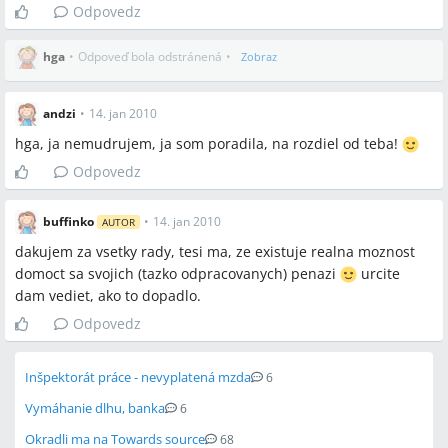
Odpovedz
hga
•
Odpoveď bola odstránená
•
Zobraz
andzi
•
14. jan 2010
hga, ja nemudrujem, ja som poradila, na rozdiel od teba!
Odpovedz
buffinko
•
14. jan 2010
AUTOR
dakujem za vsetky rady, tesi ma, ze existuje realna moznost
domoct sa svojich (tazko odpracovanych) penazi
urcite
dam vediet, ako to dopadlo.
Odpovedz
Inšpektorát práce - nevyplatená mzda
6
Vymáhanie dlhu, banka
6
Okradli ma na Towards source
68