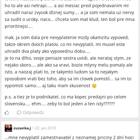
ho to ale asi netrapi..... a asi mesiac pred pojednavanim mi
uhradil naraz zvysok dlznej sumy.... a ja som nemala uz nervy
sa sudit o uroky, naco... chcela som mat klud, ten bol pre mna
prioritnejsi....
inak, ja som dala pre nevyplatenie mzdy okamzitu vypoved,
takze okrem dvoch platov, co mi nevyplatil, mi musel este
uhradit dva platy ako vypovednu dobu....
je to na dlho, svoje peniaze sestra uvidi, ale nerataj stym, ze
nejako skoro.... ale ako sa vravi, bozie mlyny melu pomaly ale
isto, a naozaj plati to, ze takymto ludom sa to nejakym
sposobom vrati bez toho, aby sa im clovek pomstil... sa im to
vypomsti samo.... aj taku mam skusenost
p.s. a tiez je to podnikatel, co ma kopec predajni po celom
slovensku.... ehm.... zeby to bol jeden a ten isty??????
Odpovedz
zuzanka.j
•
22. jan 2010
...mne nevyplatil zamestnavatel z neznamej priciny 2 dni hoci