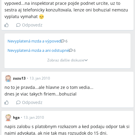
vypoved...na inspektorat prace pojde podnet urcite, uz to
sestra aj telefonicky konzultovala, lenze oni bohuzial nemozu
vyplatu vymahat
Odpovedz
Nevyplatená mzda a výpoveď
6
Nevyplatená mzda a ani odstupné
6
Zobraz ďalšie diskusie
zuzu13
•
13. jan 2010
no to je pravda...ale hlavne ze o tom vedia...
dnes je viac takych firiem...bohuzial
Odpovedz
hga
•
13. jan 2010
napis zalobu s platobnym rozkazom a ked podaju odpor tak si
najmi advokata. ak nie tak mas rozsudok do 15 dni.