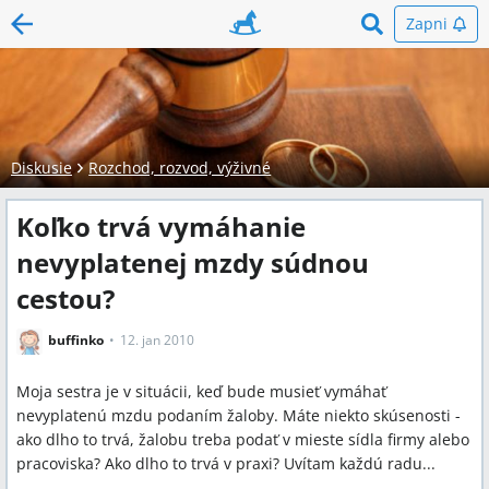
Zapni
Diskusie
Rozchod, rozvod, výživné
Koľko trvá vymáhanie
nevyplatenej mzdy súdnou
cestou?
buffinko
12. jan 2010
Moja sestra je v situácii, keď bude musieť vymáhať
nevyplatenú mzdu podaním žaloby. Máte niekto skúsenosti -
ako dlho to trvá, žalobu treba podať v mieste sídla firmy alebo
pracoviska? Ako dlho to trvá v praxi? Uvítam každú radu...