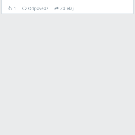
👍
1
Odpovedz
Zdieľaj