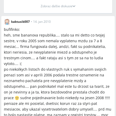
Zobraz ďalšie diskusie
kaktusik007
•
14. jan 2010
bufifinko:
heh, sme bananova republika.... stalo sa mi detto co tvojej
sestre, v roku 2005 som nemala vyplatenu mzdu za 7 a 8
mesiac... firma fungovala dalej, andzi, fakt su podnikatelia,
ktori neriesia, ze nevyplatenie miezd a odstupneho je
trestnym cinom.... a fakt rataju asi s tym ze sa na to ludia
vytoto.... :(
po niekolkych listoch do vlastnych ruk s vymahanim svojich
penazi som asi v aprili 2006 podala trestne oznamenie na
neznameho pachatela pre nevyplatenie mzdy a
odstupneho.... pan podnikatel mal este tu drzost sa tvarit, ze
on je nevinny a ja ta, ktora bezdovodne prestala chodit do
prace
sudne pojednavanie bolo niekedy na jesen 2008 !!!!!
peniaze ale mi posielal, dvetisic korun raz za styri-pat
mesiacov, aby ukazal vysetrovatelom dobry umysell.... prd mu
to bolo nastastie platne, ma zaznam v registri trestov.... moc