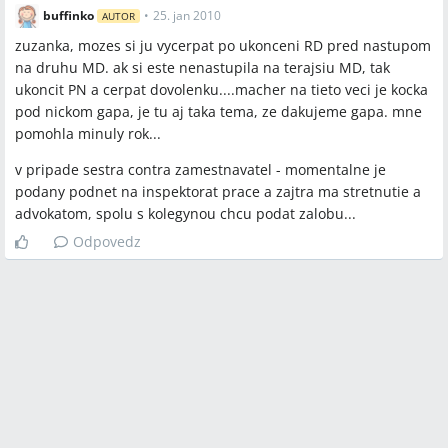
buffinko
•
25. jan 2010
AUTOR
zuzanka, mozes si ju vycerpat po ukonceni RD pred nastupom
na druhu MD. ak si este nenastupila na terajsiu MD, tak
ukoncit PN a cerpat dovolenku....macher na tieto veci je kocka
pod nickom gapa, je tu aj taka tema, ze dakujeme gapa. mne
pomohla minuly rok...
v pripade sestra contra zamestnavatel - momentalne je
podany podnet na inspektorat prace a zajtra ma stretnutie a
advokatom, spolu s kolegynou chcu podat zalobu...
Odpovedz