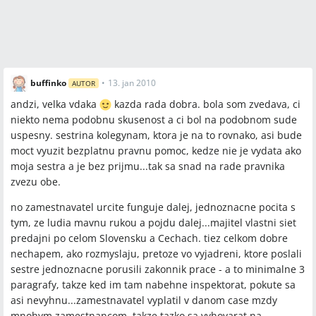
buffinko
•
13. jan 2010
AUTOR
andzi, velka vdaka
kazda rada dobra. bola som zvedava, ci
niekto nema podobnu skusenost a ci bol na podobnom sude
uspesny. sestrina kolegynam, ktora je na to rovnako, asi bude
moct vyuzit bezplatnu pravnu pomoc, kedze nie je vydata ako
moja sestra a je bez prijmu...tak sa snad na rade pravnika
zvezu obe.
no zamestnavatel urcite funguje dalej, jednoznacne pocita s
tym, ze ludia mavnu rukou a pojdu dalej...majitel vlastni siet
predajni po celom Slovensku a Cechach. tiez celkom dobre
nechapem, ako rozmyslaju, pretoze vo vyjadreni, ktore poslali
sestre jednoznacne porusili zakonnik prace - a to minimalne 3
paragrafy, takze ked im tam nabehne inspektorat, pokute sa
asi nevyhnu...zamestnavatel vyplatil v danom case mzdy
mnohym zamestnancom, takze tazko sa vyhovarat na