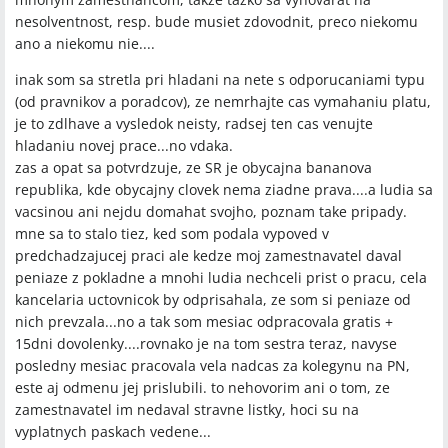
nesolventnost, resp. bude musiet zdovodnit, preco niekomu
ano a niekomu nie....
inak som sa stretla pri hladani na nete s odporucaniami typu
(od pravnikov a poradcov), ze nemrhajte cas vymahaniu platu,
je to zdlhave a vysledok neisty, radsej ten cas venujte
hladaniu novej prace...no vdaka.
zas a opat sa potvrdzuje, ze SR je obycajna bananova
republika, kde obycajny clovek nema ziadne prava....a ludia sa
vacsinou ani nejdu domahat svojho, poznam take pripady.
mne sa to stalo tiez, ked som podala vypoved v
predchadzajucej praci ale kedze moj zamestnavatel daval
peniaze z pokladne a mnohi ludia nechceli prist o pracu, cela
kancelaria uctovnicok by odprisahala, ze som si peniaze od
nich prevzala...no a tak som mesiac odpracovala gratis +
15dni dovolenky....rovnako je na tom sestra teraz, navyse
posledny mesiac pracovala vela nadcas za kolegynu na PN,
este aj odmenu jej prislubili. to nehovorim ani o tom, ze
zamestnavatel im nedaval stravne listky, hoci su na
vyplatnych paskach vedene...