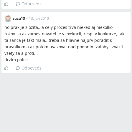
Odpovedz
zuzu13
•
13. jan 2010
no prax je zlozita...a cely proces trva nieked aj niekolko
rokov...a ak zamestnavatel je v exekucii, resp. v konkurze, tak
ta sanca je fakt mala...treba sa hlavne najprv poradit s
pravnikom a az potom uvazovat nad podanim zaloby...zvazit
vsety za a proti...
drzim palce
Odpovedz