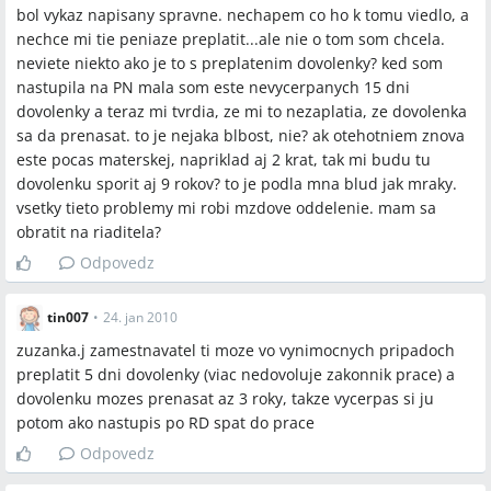
bol vykaz napisany spravne. nechapem co ho k tomu viedlo, a
nechce mi tie peniaze preplatit...ale nie o tom som chcela.
neviete niekto ako je to s preplatenim dovolenky? ked som
nastupila na PN mala som este nevycerpanych 15 dni
dovolenky a teraz mi tvrdia, ze mi to nezaplatia, ze dovolenka
sa da prenasat. to je nejaka blbost, nie? ak otehotniem znova
este pocas materskej, napriklad aj 2 krat, tak mi budu tu
dovolenku sporit aj 9 rokov? to je podla mna blud jak mraky.
vsetky tieto problemy mi robi mzdove oddelenie. mam sa
obratit na riaditela?
Odpovedz
tin007
•
24. jan 2010
zuzanka.j zamestnavatel ti moze vo vynimocnych pripadoch
preplatit 5 dni dovolenky (viac nedovoluje zakonnik prace) a
dovolenku mozes prenasat az 3 roky, takze vycerpas si ju
potom ako nastupis po RD spat do prace
Odpovedz