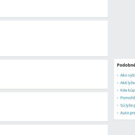
Podobné
Ako vyb
Aké lyže
Kde kúpi
Auto pre