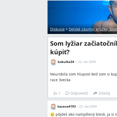
Diskusie
Detské záujmy, krúžky, špor
Som lyžiar začiatoční
kúpiť?
bobulka34
22. okt 2009
Neurobila som hlupost ked som si kup
race 3vecka
👍
1
Odpovedz
Zdieľaj
kacena4193
•
22. okt 2009
pôjdeš ako namydlený blesk. Ja si m