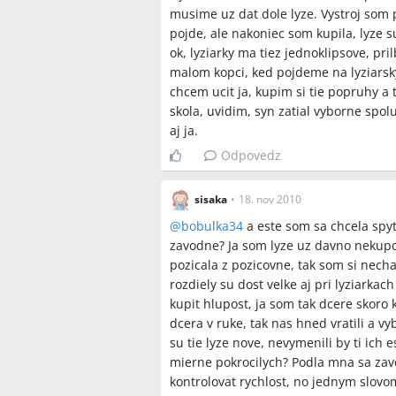
musime uz dat dole lyze. Vystroj som 
pojde, ale nakoniec som kupila, lyze 
ok, lyziarky ma tiez jednoklipsove, pri
malom kopci, ked pojdeme na lyziarsky
chcem ucit ja, kupim si tie popruhy a 
skola, uvidim, syn zatial vyborne spo
aj ja.
Odpovedz
sisaka
•
18. nov 2010
@
bobulka34
a este som sa chcela spyta
zavodne? Ja som lyze uz davno nekupov
pozicala z pozicovne, tak som si nechala
rozdiely su dost velke aj pri lyziarka
kupit hlupost, ja som tak dcere skoro k
dcera v ruke, tak nas hned vratili a vy
su tie lyze nove, nevymenili by ti ich
mierne pokrocilych? Podla mna sa zavod
kontrolovat rychlost, no jednym slovom,