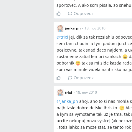
sportovec. A ako som pisala, zo snehu
Odpovedz
janka_pn
•
18. nov 2010
@
trixi
jej, dik za tak rozsiahlu odpove
sem tam chodim a tym padom ju chcem 
pozicovne, tak snad daco najdem. a uvi
zostaneme zatial len pri sankach
da
odbornik
tak sa mi zide kazda rada.
som vas minule videla na ihrisku na 
Odpovedz
trixi
•
18. nov 2010
@
janka_pn
ahoj, ano to si nas mohla 
najblizsie dobre detske ihrisko.
Ale
a kym sa vymotame tak uz je tma, tak
urcite nekupuj novu vystroj (ak nezo
, totiz lahko sa moze stat, ze tento ro