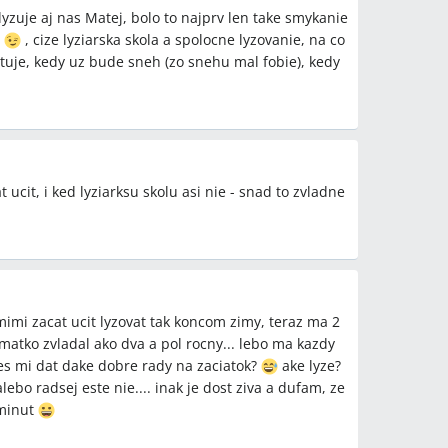
lyzuje aj nas Matej, bolo to najprv len take smykanie
m
, cize lyziarska skola a spolocne lyzovanie, na co
ytuje, kedy uz bude sneh (zo snehu mal fobie), kedy
ucit, i ked lyziarksu skolu asi nie - snad to zvladne
imi zacat ucit lyzovat tak koncom zimy, teraz ma 2
 matko zvladal ako dva a pol rocny... lebo ma kazdy
s mi dat dake dobre rady na zaciatok?
ake lyze?
alebo radsej este nie.... inak je dost ziva a dufam, ze
 minut