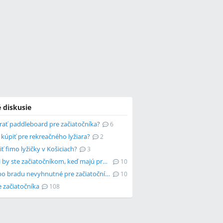
 diskusie
rať paddleboard pre začiatočníka?
6
 kúpiť pre rekreačného lyžiara?
2
ť fimo lyžičky v Košiciach?
3
Pomohli by ste začiatočníkom, keď majú problémy?
10
Sú lyže po bradu nevyhnutné pre začiatočníka?
10
 začiatočníka
108