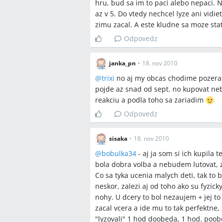
hru, bud sa im to paci alebo nepaci. Ne
az v 5. Do vtedy nechcel lyze ani vidie
zimu zacal. A este kludne sa moze st
Odpovedz
janka_pn
•
18. nov 2010
@
trixi
no aj my obcas chodime pozera
pojde az snad od sept. no kupovat neb
reakciu a podla toho sa zariadim
Odpovedz
sisaka
•
18. nov 2010
@
bobulka34
- aj ja som si ich kupila t
bola dobra volba a nebudem lutovat, z
Co sa tyka ucenia malych deti, tak to b
neskor, zalezi aj od toho ako su fyzi
nohy. U dcery to bol nezaujem + jej to
zacal vcera a ide mu to tak perfektn
"lyzovali" 1 hod doobeda, 1 hod. poo