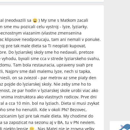
l (neodvazili sa
) My sme s Matkom zacali
me mu pozicali celu vystroj - lyze, lyziarky.
ezpecnostnym viazanim (vlastne zmensenina
Viac klipsove neodporucaju, tam ani nemali v ponuke.
troj pre tak male dieta sa Ti neoplati kupovat,
obre. Do lyziarskej skoly sme ho nedavali, pretoze
e vyhodu, byvali sme cca v strede lyziarskeho svahu,
 domu. Tam bola restauracia, upraveny svah pre
li, Najprv sme dali malemu lyze, nech si tapka,
iesli, on sa zviezol - par metrov az sme piaty den
uz pojde do lyziarskej skoly. Nie zeby sme ho to
ost, ze par hodin v lyziarskej skole urobi viac ako
 vnima instruktora ako vlastnych rodicov. Prve dni
l a cca 10 min. bol na lyziach. Dieta si musi zvykat
ho sme ho nenutili. Kde v okoli PN? Bezovec,
pozicanim lyzi pre tak male dieta. My chodime do
a sa zapozicat na sezonu aj v BA, tu v PN neviem.
i niekto lepsie
. Nas Matej nie je zrovna velky