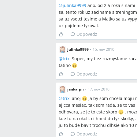
@
julinka9999
ano, od 2,5 roka s nami 
sa, tento rok uz zaciname s treningo
sa uz vsetci tesime a Matko sa uz vyp
uz pojdeme lyzovat.
Odpovedz
julinka9999
•
15. nov 2010
@
trixi
Super, my tiez rozmyslame zacat 
tatino
Odpovedz
janka_pn
•
17. nov 2010
@
trixi
ahoj
ja by som chcela moju m
aj cca mesiac, tak som rada, ze to vas
odhovara, ze je to este skoro
. moze
kde tu na okoli, ci hned do lyz skolky, 
ju to bude bavit trochu dlhsie ako 10
Odpovedz