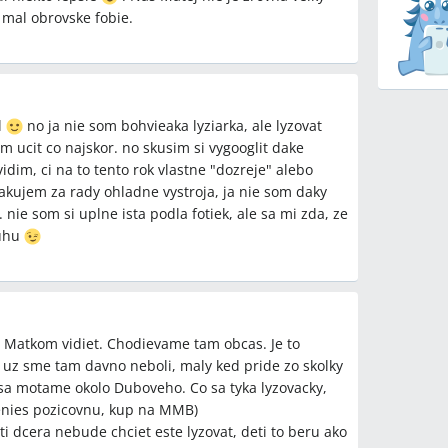
 mal obrovske fobie.
d
no ja nie som bohvieaka lyziarka, ale lyzovat
ucit co najskor. no skusim si vygooglit dake
dim, ci na to tento rok vlastne "dozreje" alebo
kujem za rady ohladne vystroja, ja nie som daky
 nie som si uplne ista podla fotiek, ale sa mi zda, ze
juhu
s Matkom vidiet. Chodievame tam obcas. Je to
 uz sme tam davno neboli, maly ked pride zo skolky
 sa motame okolo Duboveho. Co sa tyka lyzovacky,
zenies pozicovnu, kup na MMB)
k ti dcera nebude chciet este lyzovat, deti to beru ako