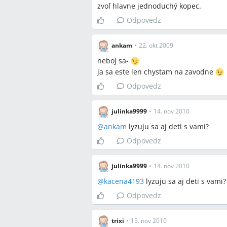
zvoľ hlavne jednoduchý kopec.
Odpovedz
ankam
•
22. okt 2009
neboj sa-
ja sa este len chystam na zavodne
Odpovedz
julinka9999
•
14. nov 2010
@
ankam
lyzuju sa aj deti s vami?
Odpovedz
julinka9999
•
14. nov 2010
@
kacena4193
lyzuju sa aj deti s vami?
Odpovedz
trixi
•
15. nov 2010