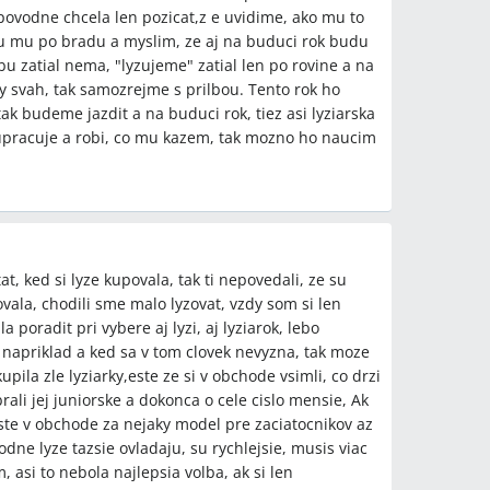
povodne chcela len pozicat,z e uvidime, ako mu to
su mu po bradu a myslim, ze aj na buduci rok budu
lbu zatial nema, "lyzujeme" zatial len po rovine a na
 svah, tak samozrejme s prilbou. Tento rok ho
tak budeme jazdit a na buduci rok, tiez asi lyziarska
lupracuje a robi, co mu kazem, tak mozno ho naucim
t, ked si lyze kupovala, tak ti nepovedali, ze su
ala, chodili sme malo lyzovat, vzdy som si len
 poradit pri vybere aj lyzi, aj lyziarok, lebo
ch napriklad a ked sa v tom clovek nevyzna, tak moze
upila zle lyziarky,este ze si v obchode vsimli, co drzi
brali jej juniorske a dokonca o cele cislo mensie, Ak
 este v obchode za nejaky model pre zaciatocnikov az
ne lyze tazsie ovladaju, su rychlejsie, musis viac
 asi to nebola najlepsia volba, ak si len