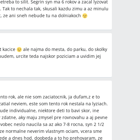
treba to silit. Segrin syn ma 6 rokov a zacal lyzovat
t. Tak to nechala tak, skusali kazdu zimu a az minulu
at, ze ani sneh nebude tu na dolniakoch
t kacice
ale najma do mesta, do parku, do skolky
udem, urcite teda najskor poziciam a uvidim jej
ento rok, ale nie som zaciatocnik, ja dufam,z e to
atial neviem, este som tento rok nestala na lyziach.
ude individualne, niektore deti to bavi skor, ine
cky zdatne, aky maju zmysel pre rovnovahu a aj pevne
 vobec neslo naucila sa az ako 7-8 rocna, syn 2 1/2
e, ze normalne neverim vlastnym ociam, vcera sme
bede a dnes hod. doobeda a to ho prehovaram, ze