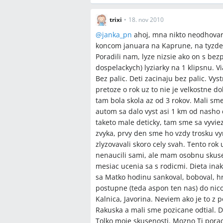
trixi
•
18. nov 2010
@
janka_pn
ahoj, mna nikto neodhovara
koncom januara na Kaprune, na tyzden s
Poradili nam, lyze nizsie ako on s b
dospelackych) lyziarky na 1 klipsnu. 
Bez palic. Deti zacinaju bez palic. Vys
pretoze o rok uz to nie je velkostne d
tam bola skola az od 3 rokov. Mali sm
autom sa dalo vyst asi 1 km od nasho
taketo male deticky, tam sme sa vyviez
zvyka, prvy den sme ho vzdy trosku vyn
zlyzovavali skoro cely svah. Tento rok 
nenaucili sami, ale mam osobnu skusen
mesiac ucenia sa s rodicmi. Dieta inak
sa Matko hodinu sankoval, boboval, hra
postupne (teda aspon ten nas) do nico
Kalnica, Javorina. Neviem ako je to z 
Rakuska a mali sme pozicane odtial. D
Tolko moje skusenosti. Mozno Ti porad