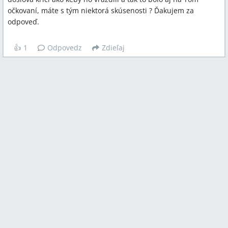
očkovaní, máte s tým niektorá skúsenosti ? Ďakujem za
odpoveď.
👍
1
Odpovedz
Zdieľaj