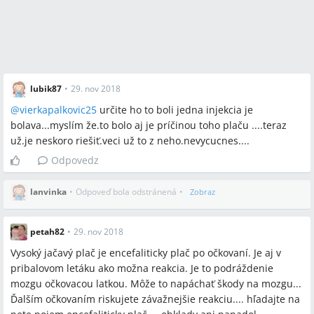
lubik87
•
29. nov 2018
@
vierkapalkovic25
určite ho to boli jedna injekcia je
bolava...myslím že.to bolo aj je príčinou toho plaču ....teraz
už.je neskoro riešiť.veci už to z neho.nevycucnes....
Odpovedz
lanvinka
•
Odpoveď bola odstránená
•
Zobraz
petah82
•
29. nov 2018
Vysoký jačavý plač je encefaliticky plač po očkovaní. Je aj v
pribalovom letáku ako možna reakcia. Je to podráždenie
mozgu očkovacou latkou. Môže to napáchať škody na mozgu...
Ďalším očkovaním riskujete závažnejšie reakciu.... hľadajte na