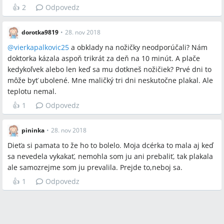
👍
2
Odpovedz
dorotka9819
•
28. nov 2018
@
vierkapalkovic25
a obklady na nožičky neodporúčali? Nám
doktorka kázala aspoň trikrát za deň na 10 minút. A plače
kedykoľvek alebo len keď sa mu dotkneš nožičiek? Prvé dni to
môže byť ubolené. Mne maličký tri dni neskutočne plakal. Ale
teplotu nemal.
👍
1
Odpovedz
pininka
•
28. nov 2018
Dieťa si pamata to že ho to bolelo. Moja dcérka to mala aj keď
sa nevedela vykakať, nemohla som ju ani prebaliť, tak plakala
ale samozrejme som ju prevalila. Prejde to,neboj sa.
👍
1
Odpovedz