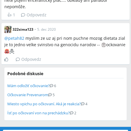
nete pojem encefaliticky plač.... obklady ani panadol
nepomôže.
👍
1
Odpovedz
322sima123
•
5. dec 2020
@
petah82
myslim ze uz aj pri nom puchne mozog dietata zial
je to jedno velke svinstvo na genocidu narodov --
ockovanie
Odpovedz
Podobné diskusie
Mám odložiť očkovanie?
6
Očkovanie Prevenarom
5
Miesto vpichu po očkovaní. Aká je reakcia?
4
Ísť po očkovaní von na prechádzku?
2