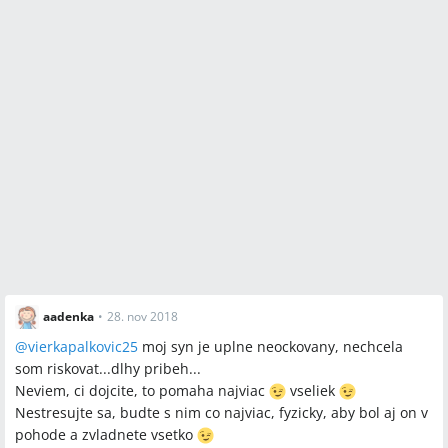
aadenka
•
28. nov 2018
@
vierkapalkovic25
moj syn je uplne neockovany, nechcela
som riskovat...dlhy pribeh...
Neviem, ci dojcite, to pomaha najviac
vseliek
Nestresujte sa, budte s nim co najviac, fyzicky, aby bol aj on v
pohode a zvladnete vsetko