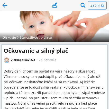
Zapni
Diskusie
Starostlivosť o dieťa
Očkovanie a silný plač
vierkapalkovic25
28. nov 2018
Dobrý deň, chcem sa opýtať na vaše názory a skúsenosti.
Včera sme so synom podstúpili prvé očkovanie, malý ale už
pri očkovaní neskutočne kričal až sa zajakaval. Aj lekárka
povedala, že je to dosť silná reakcia. Po očkovaní mal zvýšenú
teplotu a tú sme zrazili panadolom, opuchy ani zápal v mieste
v pichu nemal, no pre istotu som mu to ošetrila octanovou
masťou. No aj dnes veľmi precitlivelo reaguje a keď plače
doslova kričí ako keby ho vraždili a tak to bolo aj na Tom