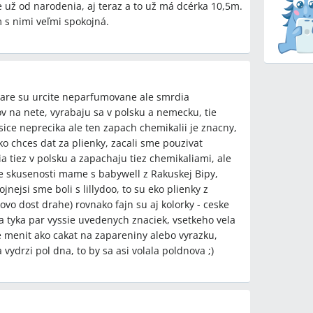
ž od narodenia, aj teraz a to už má dcérka 10,5m.
s nimi veľmi spokojná.
re su urcite neparfumovane ale smrdia
tov na nete, vyrabaju sa v polsku a nemecku, tie
 sice neprecika ale ten zapach chemikalii je znacny,
ko chces dat za plienky, zacali sme pouzivat
ia tiez v polsku a zapachaju tiez chemikaliami, ale
bre skusenosti mame s babywell z Rakuskej Bipy,
nejsi sme boli s lillydoo, to su eko plienky z
vo dost drahe) rovnako fajn su aj kolorky - ceske
a tyka par vyssie uvedenych znaciek, vsetkeho vela
ie menit ako cakat na zapareniny alebo vyrazku,
ydrzi pol dna, to by sa asi volala poldnova ;)