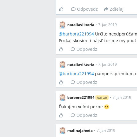
Odpovedz
Zdieľaj
nataliaviktoria
•
7. jan 2019
@
barbora221994
Určite neodporúčam 
Pockaj skusim ti nájsť čo sme my použí
Odpovedz
nataliaviktoria
•
7. jan 2019
@
barbora221994
pampers premium ca
Odpovedz
barbora221994
•
7. jan 2019
AUTOR
Ďakujem veľmi pekne
Odpovedz
malinajahoda
•
7. jan 2019