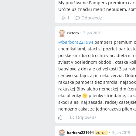
My používame Pampers premium care u
Určite už značku meniť nebudem, som 
👍
1
Odpovedz
cictom
•
7. jan 2019
@
barbora221994
pampers premium ca
chemikaliami, staci si pozriet par tes
polske smrdia o trochu viac, dieta ich
zvlast v poslednom obdobi, otazka kol
babylove z dm ale od velkosti 3 sa rob
cenovo su fajn, aj ich eko verzia. Do
rakuske pampers tiez smrdia, najspokoj
rakuskej Bipy alebo nemeckej dm (ceno
eko plienky
plienky striedame, co s
skodi a asi naj zasada, radsej castejs
nemozno cakat ze jednorazova plienka v
Odpovedz
barbora221994
•
9. jan 2019
AUTOR