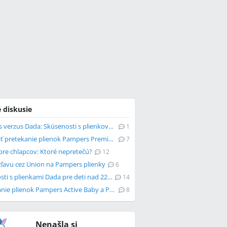
 diskusie
Pampers verzus Dada: Skúsenosti s plienkovými nohavičkami
1
Ako riešiť pretekanie plienok Pampers Premium Care?
7
pre chlapcov: Ktoré nepretečú?
12
zľavu cez Union na Pampers plienky
6
Skúsenosti s plienkami Dada pre deti nad 22 kg
14
Porovnanie plienok Pampers Active Baby a Premium Care
8
Nenašla si