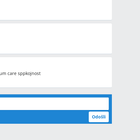
um care sppkojnost
Odošli