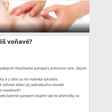
liš voňavé?
spokojné? Používame pampers prémium care, skúsili
ry a z toho sa mi malinká vyhodila.
li voňavé alebo jej jednoducho nesadli.
ľmi navoňané?
vek balenie pampers kúpim tak tie plienočky sú