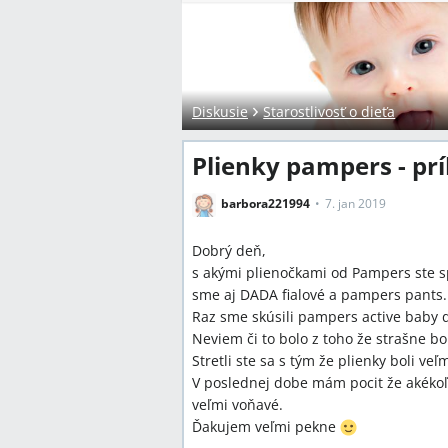
Diskusie
Starostlivosť o dieťa
Plienky pampers - prí
barbora221994
7. jan 2019
Dobrý deň,
s akými plienočkami od Pampers ste 
sme aj DADA fialové a pampers pants.
Raz sme skúsili pampers active baby d
Neviem či to bolo z toho že strašne bo
Stretli ste sa s tým že plienky boli ve
V poslednej dobe mám pocit že akékoľ
veľmi voňavé.
Ďakujem veľmi pekne