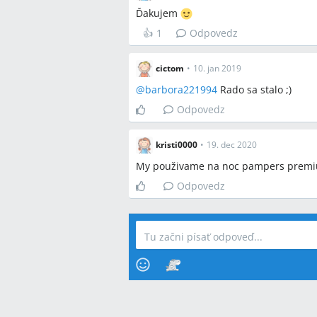
Ďakujem
👍
1
Odpovedz
cictom
•
10. jan 2019
@
barbora221994
Rado sa stalo ;)
Odpovedz
kristi0000
•
19. dec 2020
My použivame na noc pampers premi
Odpovedz