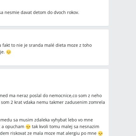
sa nesmie davat detom do dvoch rokov.
u fakt to nie je sranda malé dieta moze z toho
je.
e med ma neraz poslal do nemocnice,co som z neho
ca som 2 krat vdaka nemu takmer zadusenim zomrela
giu,medu sa musim zdaleka vyhybat lebo vo mne
it a opucham
tak kvoli tomu malej sa nesnazim
udem riskovat ze mala moze mat alergiu po mne