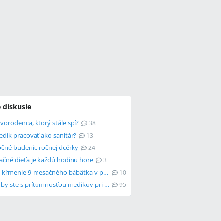
 diskusie
vorodenca, ktorý stále spí?
38
dik pracovať ako sanitár?
13
očné budenie ročnej dcérky
24
ačné dieťa je každú hodinu hore
3
Je nočné kŕmenie 9-mesačného bábätka v poriadku?
10
Súhlasili by ste s prítomnosťou medikov pri zdravotných úkonoch?
95