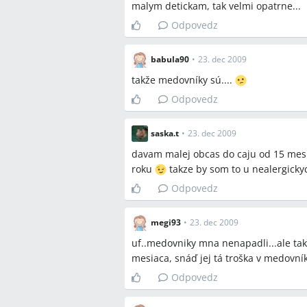
malym detickam, tak velmi opatrne...
Odpovedz
babula90
•
23. dec 2009
takže medovníky sú....
Odpovedz
saska.t
•
23. dec 2009
davam malej obcas do caju od 15 mes
roku
takze by som to u nealergickyc
Odpovedz
megi93
•
23. dec 2009
uf..medovniky mna nenapadli...ale tak
mesiaca, snáď jej tá troška v medovník
Odpovedz