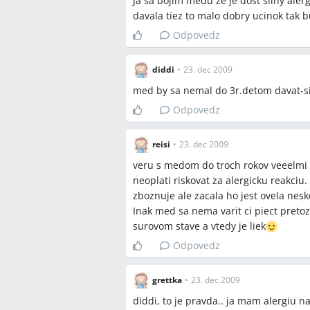
Ja sa bojim medu ze je dost silny a
davala tiez to malo dobry ucinok tak 
Odpovedz
diddi
•
23. dec 2009
med by sa nemal do 3r.detom davat-si
Odpovedz
reisi
•
23. dec 2009
veru s medom do troch rokov veeelmi o
neoplati riskovat za alergicku reakci
zboznuje ale zacala ho jest ovela nesko
Inak med sa nema varit ci piect pretoz
surovom stave a vtedy je liek
Odpovedz
grettka
•
23. dec 2009
diddi, to je pravda.. ja mam alergiu n