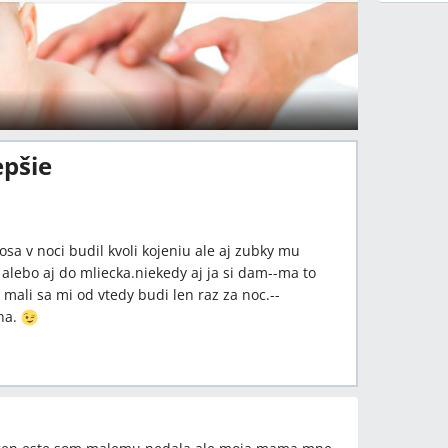
epšie
a v noci budil kvoli kojeniu ale aj zubky mu
alebo aj do mliecka.niekedy aj ja si dam--ma to
ali sa mi od vtedy budi len raz za noc.--
ha.