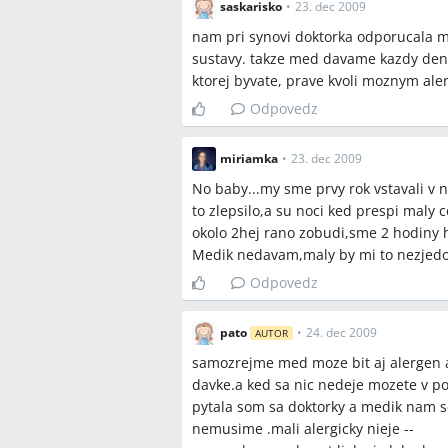
saskarisko
•
23. dec 2009
nam pri synovi doktorka odporucala m
sustavy. takze med davame kazdy den a
ktorej byvate, prave kvoli moznym al
Odpovedz
miriamka
•
23. dec 2009
No baby...my sme prvy rok vstavali v
to zlepsilo,a su noci ked prespi maly c
okolo 2hej rano zobudi,sme 2 hodiny 
Medik nedavam,maly by mi to nezjedo
Odpovedz
pato
•
24. dec 2009
AUTOR
samozrejme med moze bit aj alergen al
davke.a ked sa nic nedeje mozete v p
pytala som sa doktorky a medik nam sc
nemusime .mali alergicky nieje --