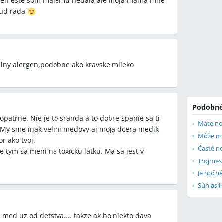
lergen este som malemu nedala ale moja mama mne
bud rada
lny alergen,podobne ako kravske mlieko
Podobné
patrne. Nie je to sranda a to dobre spanie sa ti
Máte no
u. My sme inak velmi medovy aj moja dcera medik
Môže me
r ako tvoj.
Časté n
e tym sa meni na toxicku latku. Ma sa jest v
Trojmes
a med uz od detstva.... takze ak ho niekto dava