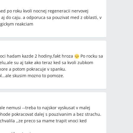
ed po roku kvoli nocnej regeneracii nervovej
j do caju. a odporuca sa pouzivat med z oblasti, v
ergickym reakciam
 noci hadam kazde 2 hodiny,fakt hroza
Po rocku sa
elu,ale su aj take ako teraz ked sa kvoli zubkom
hore a potom pokracuje v spanku.
l...ale skusim mozno to pomoze.
e nemusi --treba to najskor vyskusat v malej
ohode pokracovat dalej s pouzivanim a bez strachu.
hvalila ,,ze preco sa mame trapit vnoci ked