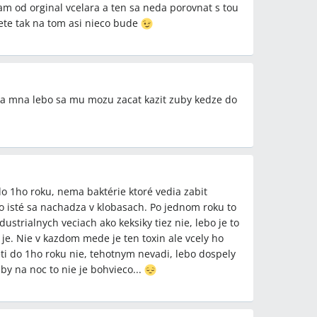
mam od orginal vcelara a ten sa neda porovnat s tou
te tak na tom asi nieco bude
la mna lebo sa mu mozu zacat kazit zuby kedze do
o 1ho roku, nema baktérie ktoré vedia zabit
to isté sa nachadza v klobasach. Po jednom roku to
ustrialnych veciach ako keksiky tiez nie, lebo je to
je. Nie v kazdom mede je ten toxin ale vcely ho
i do 1ho roku nie, tehotnym nevadi, lebo dospely
uby na noc to nie je bohvieco...