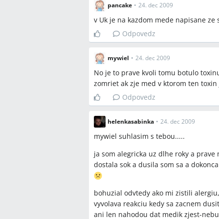
pancake
•
24. dec 2009
v Uk je na kazdom mede napisane ze 
Odpovedz
mywiel
•
24. dec 2009
No je to prave kvoli tomu botulo toxin
zomriet ak zje med v ktorom ten toxin 
Odpovedz
helenkasabinka
•
24. dec 2009
mywiel suhlasim s tebou.....
ja som alegricka uz dlhe roky a prav
dostala sok a dusila som sa a dokon
bohuzial odvtedy ako mi zistili aler
vyvolava reakciu kedy sa zacnem dus
ani len nahodou dat medik zjest-neb