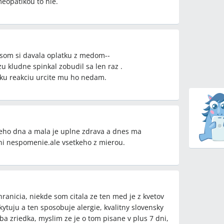
eopatikou to nie.
 som si davala oplatku z medom--
u kludne spinkal zobudil sa len raz .
aku reakciu urcite mu ho nedam.
eho dna a mala je uplne zdrava a dnes ma
ni nespomenie.ale vsetkeho z mierou.
ranicia, niekde som citala ze ten med je z kvetov
ytuju a ten sposobuje alergie, kvalitny slovensky
ba zriedka, myslim ze je o tom pisane v plus 7 dni,