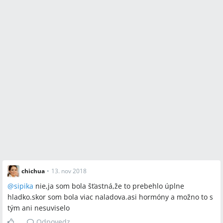
chichua
•
13. nov 2018
@
sipika
nie,ja som bola šťastná,že to prebehlo úplne
hladko.skor som bola viac naladova.asi hormóny a možno to s
tým ani nesuviselo
Odpovedz