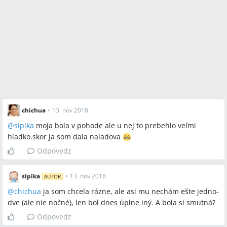
chichua
•
13. nov 2018
@
sipika
moja bola v pohode ale u nej to prebehlo veľmi
hladko.skor ja som dala naladova
Odpovedz
sipika
•
13. nov 2018
AUTOR
@
chichua
ja som chcela rázne, ale asi mu nechám ešte jedno-
dve (ale nie nočné), len bol dnes úplne iný. A bola si smutná?
Odpovedz