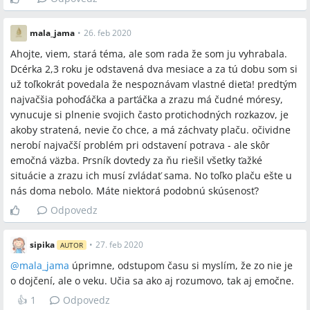
mala_jama
•
26. feb 2020
Ahojte, viem, stará téma, ale som rada že som ju vyhrabala.
Dcérka 2,3 roku je odstavená dva mesiace a za tú dobu som si
už toľkokrát povedala že nespoznávam vlastné dieťa! predtým
najvačšia pohoďáčka a parťáčka a zrazu má čudné móresy,
vynucuje si plnenie svojich často protichodných rozkazov, je
akoby stratená, nevie čo chce, a má záchvaty plaču. očividne
nerobí najvačší problém pri odstavení potrava - ale skôr
emočná väzba. Prsník dovtedy za ňu riešil všetky ťažké
situácie a zrazu ich musí zvládať sama. No toľko plaču ešte u
nás doma nebolo. Máte niektorá podobnú skúsenosť?
Odpovedz
sipika
•
27. feb 2020
AUTOR
@
mala_jama
úprimne, odstupom času si myslím, že zo nie je
o dojčení, ale o veku. Učia sa ako aj rozumovo, tak aj emočne.
👍
1
Odpovedz