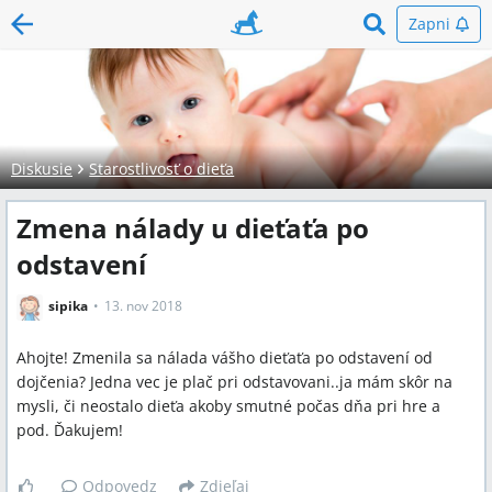
Zapni
Diskusie
Starostlivosť o dieťa
Zmena nálady u dieťaťa po
odstavení
sipika
13. nov 2018
Ahojte! Zmenila sa nálada vášho dieťaťa po odstavení od
dojčenia? Jedna vec je plač pri odstavovani..ja mám skôr na
mysli, či neostalo dieťa akoby smutné počas dňa pri hre a
pod. Ďakujem!
Odpovedz
Zdieľaj