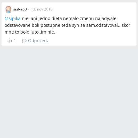
siska53
•
13. nov 2018
@
sipika
nie, ani jedno dieta nemalo zmenu nalady,ale
odstavovane boli postupne,teda syn sa sam.odstavoval.. skor
mne to bolo luto..im nie.
👍
1
Odpovedz