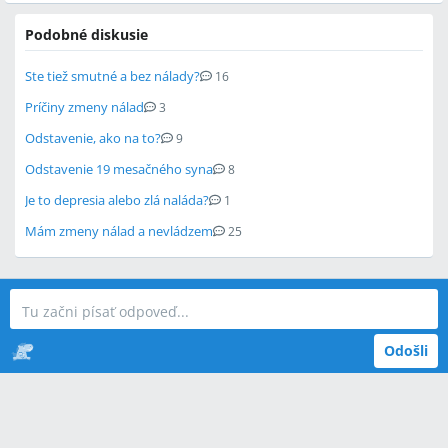
Podobné diskusie
Ste tiež smutné a bez nálady?
16
Príčiny zmeny nálad
3
Odstavenie, ako na to?
9
Odstavenie 19 mesačného syna
8
Je to depresia alebo zlá naláda?
1
Mám zmeny nálad a nevládzem
25
Odošli