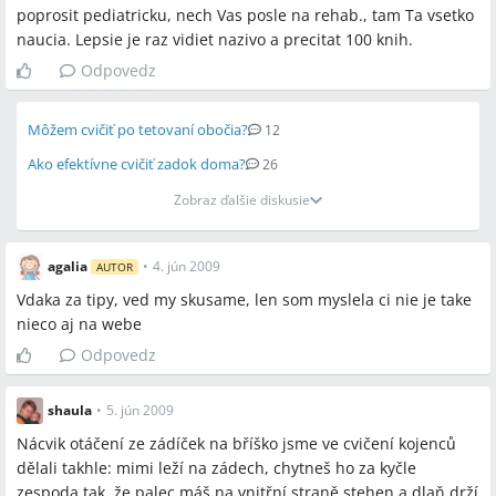
poprosit pediatricku, nech Vas posle na rehab., tam Ta vsetko
naucia. Lepsie je raz vidiet nazivo a precitat 100 knih.
Odpovedz
Môžem cvičiť po tetovaní obočia?
12
Ako efektívne cvičiť zadok doma?
26
Zobraz ďalšie diskusie
agalia
•
4. jún 2009
AUTOR
Vdaka za tipy, ved my skusame, len som myslela ci nie je take
nieco aj na webe
Odpovedz
shaula
•
5. jún 2009
Nácvik otáčení ze zádíček na bříško jsme ve cvičení kojenců
dělali takhle: mimi leží na zádech, chytneš ho za kyčle
zespoda tak, že palec máš na vnitřní straně stehen a dlaň drží