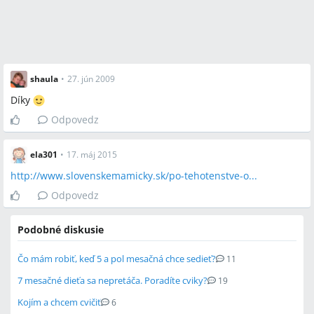
shaula
•
27. jún 2009
Díky
Odpovedz
ela301
•
17. máj 2015
http://www.slovenskemamicky.sk/po-tehotenstve-o...
Odpovedz
Podobné diskusie
Čo mám robiť, keď 5 a pol mesačná chce sedieť?
11
7 mesačné dieťa sa nepretáča. Poradíte cviky?
19
Kojím a chcem cvičiť
6