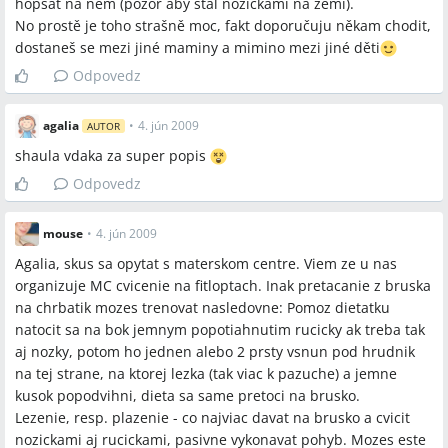
hopsat na něm (pozor aby stál nožičkami na zemi).
No prostě je toho strašně moc, fakt doporučuju někam chodit,
dostaneš se mezi jiné maminy a mimino mezi jiné děti
Odpovedz
agalia
•
4. jún 2009
AUTOR
shaula vdaka za super popis
Odpovedz
mouse
•
4. jún 2009
Agalia, skus sa opytat s materskom centre. Viem ze u nas
organizuje MC cvicenie na fitloptach. Inak pretacanie z bruska
na chrbatik mozes trenovat nasledovne: Pomoz dietatku
natocit sa na bok jemnym popotiahnutim rucicky ak treba tak
aj nozky, potom ho jednen alebo 2 prsty vsnun pod hrudnik
na tej strane, na ktorej lezka (tak viac k pazuche) a jemne
kusok popodvihni, dieta sa same pretoci na brusko.
Lezenie, resp. plazenie - co najviac davat na brusko a cvicit
nozickami aj rucickami, pasivne vykonavat pohyb. Mozes este