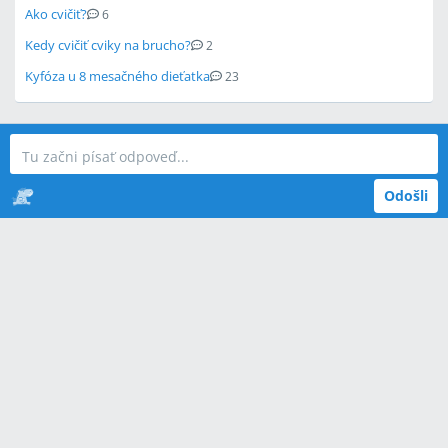
Ako cvičiť?
6
Kedy cvičiť cviky na brucho?
2
Kyfóza u 8 mesačného dieťatka
23
Odošli