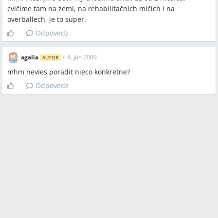
cvičíme tam na zemi, na rehabilitačních míčích i na
overballech, je to super.
Odpovedz
agalia
•
4. jún 2009
AUTOR
mhm nevies poradit nieco konkretne?
Odpovedz