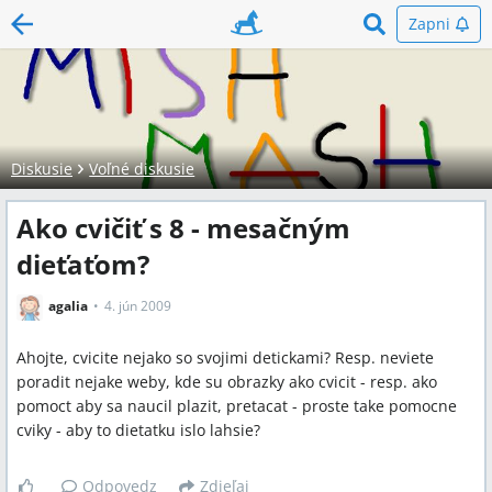
Zapni
Diskusie
Voľné diskusie
Ako cvičiť s 8 - mesačným
dieťaťom?
agalia
4. jún 2009
Ahojte, cvicite nejako so svojimi detickami? Resp. neviete
poradit nejake weby, kde su obrazky ako cvicit - resp. ako
pomoct aby sa naucil plazit, pretacat - proste take pomocne
cviky - aby to dietatku islo lahsie?
Odpovedz
Zdieľaj