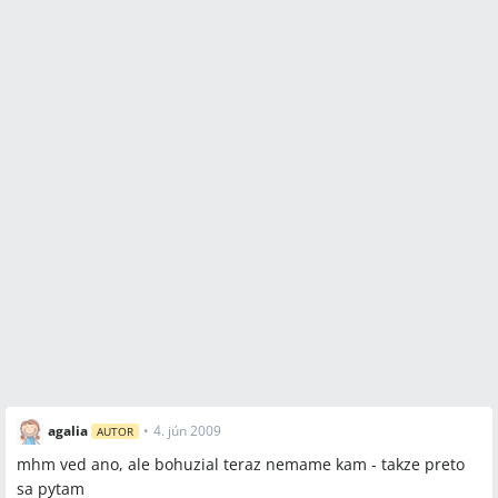
agalia
•
4. jún 2009
AUTOR
mhm ved ano, ale bohuzial teraz nemame kam - takze preto
sa pytam