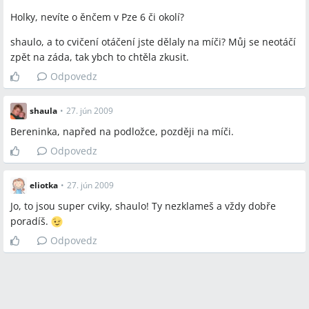
Holky, nevíte o ěnčem v Pze 6 či okolí?
shaulo, a to cvičení otáčení jste dělaly na míči? Můj se neotáčí
zpět na záda, tak ybch to chtěla zkusit.
Odpovedz
shaula
•
27. jún 2009
Bereninka, napřed na podložce, později na míči.
Odpovedz
eliotka
•
27. jún 2009
Jo, to jsou super cviky, shaulo! Ty nezklameš a vždy dobře
poradíš.
Odpovedz