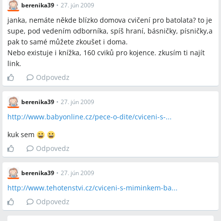
berenika39
•
27. jún 2009
janka, nemáte někde blízko domova cvičení pro batolata? to je
supe, pod vedením odborníka, spíš hraní, básničky, písničky,a
pak to samé můžete zkoušet i doma.
Nebo existuje i knížka, 160 cviků pro kojence. zkusím ti najít
link.
Odpovedz
berenika39
•
27. jún 2009
http://www.babyonline.cz/pece-o-dite/cviceni-s-...
kuk sem
Odpovedz
berenika39
•
27. jún 2009
http://www.tehotenstvi.cz/cviceni-s-miminkem-ba...
Odpovedz