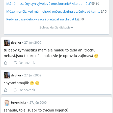
Má 10-mesačný syn vývojové oneskorenie? Ako pomôcť?
19
Môžem cvičiť, keď mám chorú pečeň, slezinu a žlčníkové kamene?
5
Kedy sa vaše detičky začali pretáčať na chrbátik?
9
Zobraz ďalšie diskusie
dvojka
•
27. jún 2009
tu baby gymnastiku mám,ale malou to teda ani trochu
nebaví,jsou to pro nás muka.Ale je opravdu zajímavá
Odpovedz
dvojka
•
27. jún 2009
chybný smajlík
Odpovedz
bereninka
•
27. jún 2009
sahaula, to ej suepr to cvičení kojenců.