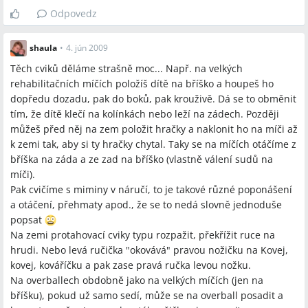
Odpovedz
shaula
•
4. jún 2009
Těch cviků děláme strašně moc... Např. na velkých
rehabilitačních míčích položíš dítě na bříško a houpeš ho
dopředu dozadu, pak do boků, pak krouživě. Dá se to obměnit
tím, že dítě klečí na kolínkách nebo leží na zádech. Později
můžeš před něj na zem položit hračky a naklonit ho na míči až
k zemi tak, aby si ty hračky chytal. Taky se na míčích otáčíme z
bříška na záda a ze zad na bříško (vlastně válení sudů na
míči).
Pak cvičíme s miminy v náručí, to je takové různé poponášení
a otáčení, přehmaty apod., že se to nedá slovně jednoduše
popsat
Na zemi protahovací cviky typu rozpažit, překřížit ruce na
hrudi. Nebo levá ručička "okovává" pravou nožičku na Kovej,
kovej, kováříčku a pak zase pravá ručka levou nožku.
Na overballech obdobně jako na velkých míčích (jen na
bříšku), pokud už samo sedí, může se na overball posadit a