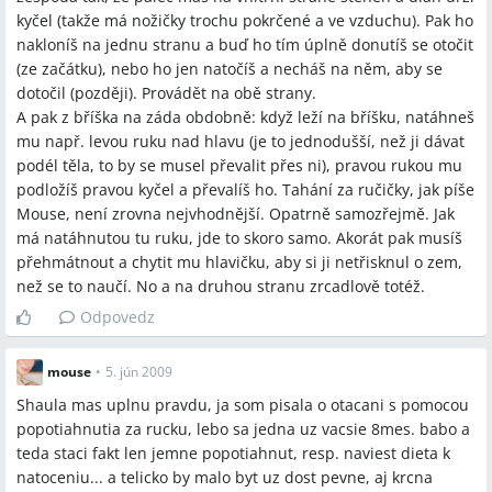
kyčel (takže má nožičky trochu pokrčené a ve vzduchu). Pak ho
nakloníš na jednu stranu a buď ho tím úplně donutíš se otočit
(ze začátku), nebo ho jen natočíš a necháš na něm, aby se
dotočil (později). Provádět na obě strany.
A pak z bříška na záda obdobně: když leží na bříšku, natáhneš
mu např. levou ruku nad hlavu (je to jednodušší, než ji dávat
podél těla, to by se musel převalit přes ni), pravou rukou mu
podložíš pravou kyčel a převalíš ho. Tahání za ručičky, jak píše
Mouse, není zrovna nejvhodnější. Opatrně samozřejmě. Jak
má natáhnutou tu ruku, jde to skoro samo. Akorát pak musíš
přehmátnout a chytit mu hlavičku, aby si ji netřisknul o zem,
než se to naučí. No a na druhou stranu zrcadlově totéž.
Odpovedz
mouse
•
5. jún 2009
Shaula mas uplnu pravdu, ja som pisala o otacani s pomocou
popotiahnutia za rucku, lebo sa jedna uz vacsie 8mes. babo a
teda staci fakt len jemne popotiahnut, resp. naviest dieta k
natoceniu... a telicko by malo byt uz dost pevne, aj krcna