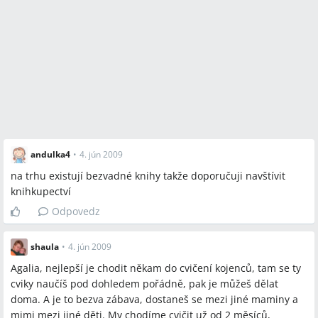
andulka4
•
4. jún 2009
na trhu existují bezvadné knihy takže doporučuji navštívit
knihkupectví
Odpovedz
shaula
•
4. jún 2009
Agalia, nejlepší je chodit někam do cvičení kojenců, tam se ty
cviky naučíš pod dohledem pořádně, pak je můžeš dělat
doma. A je to bezva zábava, dostaneš se mezi jiné maminy a
mimi mezi jiné děti. My chodíme cvičit už od 2 měsíců,