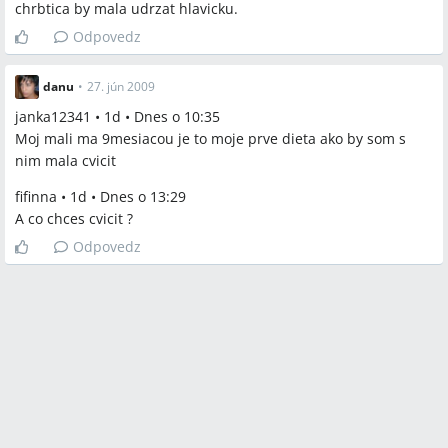
chrbtica by mala udrzat hlavicku.
Odpovedz
danu
•
27. jún 2009
janka12341 • 1d • Dnes o 10:35
Moj mali ma 9mesiacou je to moje prve dieta ako by som s
nim mala cvicit
fifinna • 1d • Dnes o 13:29
A co chces cvicit ?
Odpovedz