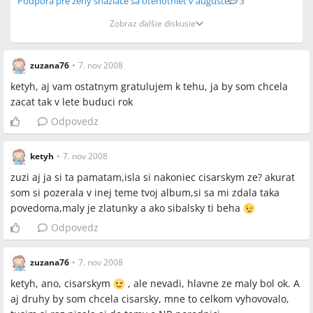
Podpora pre ženy snažiace sa otehotnieť v auguste
3
Zobraz ďalšie diskusie
zuzana76
•
7. nov 2008
ketyh, aj vam ostatnym gratulujem k tehu, ja by som chcela
zacat tak v lete buduci rok
Odpovedz
ketyh
•
7. nov 2008
zuzi aj ja si ta pamatam,isla si nakoniec cisarskym ze? akurat
som si pozerala v inej teme tvoj album,si sa mi zdala taka
povedoma,maly je zlatunky a ako sibalsky ti beha
Odpovedz
zuzana76
•
7. nov 2008
ketyh, ano, cisarskym
, ale nevadi, hlavne ze maly bol ok. A
aj druhy by som chcela cisarsky, mne to celkom vyhovovalo,