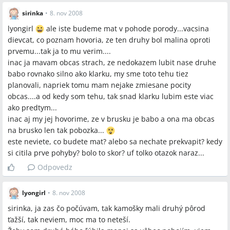
sirinka
•
8. nov 2008
lyongirl
ale iste budeme mat v pohode porody...vacsina
dievcat, co poznam hovoria, ze ten druhy bol malina oproti
prvemu...tak ja to mu verim....
inac ja mavam obcas strach, ze nedokazem lubit nase druhe
babo rovnako silno ako klarku, my sme toto tehu tiez
planovali, napriek tomu mam nejake zmiesane pocity
obcas....a od kedy som tehu, tak snad klarku lubim este viac
ako predtym...
inac aj my jej hovorime, ze v brusku je babo a ona ma obcas
na brusko len tak pobozka...
este neviete, co budete mat? alebo sa nechate prekvapit? kedy
si citila prve pohyby? bolo to skor? uf tolko otazok naraz...
Odpovedz
lyongirl
•
8. nov 2008
sirinka, ja zas čo počúvam, tak kamošky mali druhý pôrod
ťažší, tak neviem, moc ma to neteší.