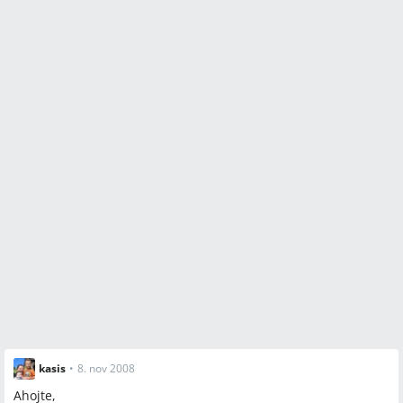
kasis
•
8. nov 2008
Ahojte,