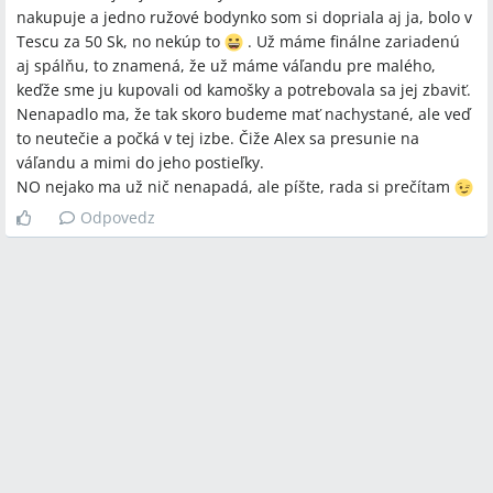
nakupuje a jedno ružové bodynko som si dopriala aj ja, bolo v
Tescu za 50 Sk, no nekúp to
. Už máme finálne zariadenú
aj spálňu, to znamená, že už máme váľandu pre malého,
keďže sme ju kupovali od kamošky a potrebovala sa jej zbaviť.
Nenapadlo ma, že tak skoro budeme mať nachystané, ale veď
to neutečie a počká v tej izbe. Čiže Alex sa presunie na
váľandu a mimi do jeho postieľky.
NO nejako ma už nič nenapadá, ale píšte, rada si prečítam
Odpovedz