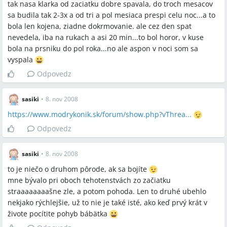
tak nasa klarka od zaciatku dobre spavala, do troch mesacov
sa budila tak 2-3x a od tri a pol mesiaca prespi celu noc...a to
bola len kojena, ziadne dokrmovanie. ale cez den spat
nevedela, iba na rukach a asi 20 min...to bol horor, v kuse
bola na prsniku do pol roka...no ale aspon v noci som sa
vyspala
Odpovedz
sasiki
•
8. nov 2008
https://www.modrykonik.sk/forum/show.php?vThrea...
Odpovedz
sasiki
•
8. nov 2008
to je niečo o druhom pôrode, ak sa bojíte
mne bývalo pri oboch tehotenstvách zo začiatku
straaaaaaaašne zle, a potom pohoda. Len to druhé ubehlo
nekjako rýchlejšie, už to nie je také isté, ako keď prvý krát v
živote pocítite pohyb bábätka