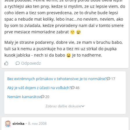
a rychlejsi ako ten prvy, kedze si myslim, ze uz lepsie viem, do
coho idem a tiez som presvedcena, ze to druhe bude lepsi
spac a nebude mat koliky, lebo inac...no neviem, neviem, ako
by som to zvladala, kedze prvorodeny nam dal v tomto smere
prve mesiace mimoriadne zabrat
Maly je strasne podareny, dobre vie, ze mam v bruchu babo,
tuli sa k nemu a pusinkuje ho a tiez mi uz strkal do pupka
kusok jablcka - nech si da babo
Je to nadherne.
Odpovedz
Bez extrémnych príznakov v tehotenstve: Je to normálne?
17
Aký je váš dojem z účasti na voľbách?
46
Nemám kamarátov
20
Zobraz ďalšie diskusie
sirinka
•
8. nov 2008