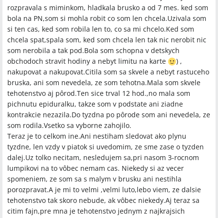
rozpravala s miminkom, hladkala brusko a od 7 mes. ked som
bola na PN,som si mohla robit co som len chcela.Uzivala som
si ten cas, ked som robila len to, co sa mi chcelo.Ked som
chcela spat,spala som, ked som chcela len tak nic nerobit nic
som nerobila a tak pod.Bola som schopna v detskych
obchodoch stravit hodiny a nebyt limitu na karte
) ,
nakupovat a nakupovat.Citila som sa skvele a nebyt rastuceho
bruska, ani som nevedela, ze som tehotna.Mala som skvele
tehotenstvo aj pôrod.Ten sice trval 12 hod.,no mala som
pichnutu epiduralku, takze som v podstate ani ziadne
kontrakcie nezazila.Do tyzdna po pôrode som ani nevedela, ze
som rodila.Vsetko sa vyborne zahojilo.
Teraz je to celkom ine.Ani nestiham sledovat ako plynu
tyzdne, len vzdy v piatok si uvedomim, ze sme zase o tyzden
dalej.Uz tolko necitam, nesledujem sa,pri nasom 3-rocnom
lumpikovi na to vôbec nemam cas. Niekedy si az vecer
spomeniem, ze som sa s malym v brusku ani nestihla
porozpravat.A je mi to velmi ,velmi luto,lebo viem, ze dalsie
tehotenstvo tak skoro nebude, ak vôbec niekedy.Aj teraz sa
citim fajn,pre mna je tehotenstvo jednym z najkrajsich