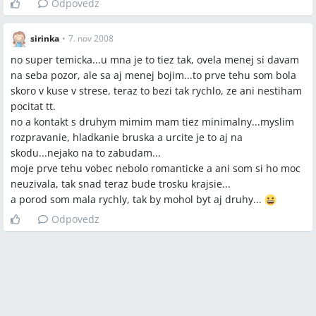
Odpovedz
dieťa (napr. bývanie bez výťahu).
sirinka
•
7. nov 2008
Závery z diskusie
no super temicka...u mna je to tiez tak, ovela menej si davam
na seba pozor, ale sa aj menej bojim...to prve tehu som bola
Zhoda
skoro v kuse v strese, teraz to bezi tak rychlo, ze ani nestiham
pocitat tt.
Druhé tehotenstvo ženy v diskusii vnímajú prevažne ako iné
no a kontakt s druhym mimim mam tiez minimalny...myslim
než prvé, s menej času na „užívanie si“ tehotenstva a s
rozpravanie, hladkanie bruska a urcite je to aj na
praktickými starosťami pri starostlivosti o existujúce dieťa.
skodu...nejako na to zabudam...
Mnohé ženy očakávajú, že druhý pôrod môže byť rýchlejší,
moje prve tehu vobec nebolo romanticke a ani som si ho moc
hoci príklady z diskusie ukazujú veľkú variabilitu.
neuzivala, tak snad teraz bude trosku krajsie...
a porod som mala rychly, tak by mohol byt aj druhy...
Sporné názory
Odpovedz
Niektoré ženy tvrdia, že druhé tehotenstvo a pôrod sú
„ľahšie a rýchlejšie“, zatiaľ čo iné opisujú druhý priebeh ako
horší alebo úplne odlišný (príklady: prvý porod 28 h vs.
veľmi rýchly porod).