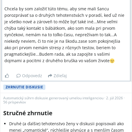
Chcela by som založiť túto tému, aby sme mali šancu
porozprávať sa o druhých tehotenstvách v poradí, keď už nie
je všetko nové a zároveň to môže byť také iné...Mne veľmi
chýba taký kontakt s bábätkom, ako som mala pri prvom
synčekovi, nemám na to toľko času, neprežívam to tak...A
niekedy neviem, či to nie je na škodu.zase som pokojnejšia
ako pri prvom nemám stresy z rôznych testov, beriem to
pragmatickejšie...Budem rada, ak sa zapojíte s vašimi
dojmami a pocitmi z druhého bruška vo vašom živote
Odpovedz
Zdieľaj
ZHRNUTIE DISKUSIE
Automatický súhrn diskusie generovaný umelou inteligenciou
·
2. júl 2026
·
56 príspevkov
Stručné zhrnutie
Druhé (a ďalšie) tehotenstvo ženy v diskusii popisovali ako
menej „romantické“, rýchlejšie plynúce a s menším časom