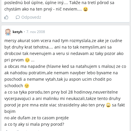
Q:
Býva druhý pôrod rýchlejší alebo ľahší?
poslednú bol úplne, úplne iný.... Takže na tretí pôrod sa
A:
Názory sa líšia; v diskusii sú príklady prvého pôrodu 28
chystám ako na ten prvý - nič neviem....
hodín, iný prvý porod 12 hodín a prípad veľmi rýchleho porodu
Odpovedz
s narodením o 16:05 po príchode na Kramare, takže výsledok je
individuálny.
ketyh
•
7. nov 2008
Q:
Kedy plánovať cisársky rez pri druhom dieťati?
mersy akurat som vcera nad tym rozmyslala,ze ake je cudne
A:
Niektoré matky plánujú opakovaný cisársky rez na základe
byt druhy krat tehotna.... ani na to tak nemyslim,ani sa
predchádzajúceho cisárskeho rezu; jedna žena explicitne
drobcovi tak nevenujem a veru si nedavam az taky pozor ako
uviedla, že pri prvom pôrode mala cisársky a chce ho aj pri
pri prvom
...
druhom.
a obcas ma napadne (hlavne ked sa natahujem s malou) ze co
ak nahodou potratim,ale nemam navyber lebo byvame na
Q:
Ako dlho ženy dojčili prvé dieťa a aké sú plány pri druhom?
poschodi a nemame vytah,tak ju aspon ucim chodit po
A:
Uvádzané dĺžky dojčenia v diskusii boli 3 mesiace, 6
schodoch
mesiacov, 13 mesiacov a 18 mesiacov; niektoré ženy plánujú
a co sa tyka porodu,ten prvy bol 28 hodinovy,neuveritelne
dojčiť aj druhé dieťa, iné očakávajú kratšie obdobie.
vycerpavajuci a ani malinku mi neukazali,takze tento druhy
Q:
Aké zdravotné obavy sa pri druhom tehotenstve často
porod je pre mna este viac strasidelny ako ten prvy
sa fakt
spomínajú?
bojim
A:
V diskusii sa spomínali toxoplazmóza (strach na začiatku
no ale dufam ze to casom prejde
tehotenstva), riziko predčasných kontrakcií (kontrakcie
a co ty aky si mala prvy porod?
spomenuté v 33. tt) a logistické problémy pri starostlivosti o