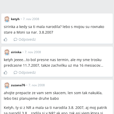
Miesta a osoby
ketyh
•
7. nov 2008
NR, Kramare, KE, BB, RS, Levice, Beata K., Filip, Patrik, Moni,
Klárka, Sebi, Alex
sirinka a kedy sa ti mala narodila? lebo s mojou su rovnako
stare a Moni sa nar. 3.8.2007
Odpovedz
sirinka
•
7. nov 2008
ketyh jeeee...to bol presne nas termin, ale my sme trosku
predcasne 11.7.2007, takze zachvilku uz ma 16 mesiacov...
Odpovedz
zuzana76
•
7. nov 2008
ahojte prepacte ze vam sem skacem, len som tak nakukla,
lebo tiez planujeme druhe babo
Ketyh, ty si z NR a mala sa ti narodila 3.8. 2007, aj moj patrik
sa narodil 3.8. , rodila si v NR? ak ano, tak asi viem ktora si,