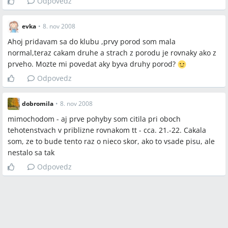
Odpovedz
evka
•
8. nov 2008
Ahoj pridavam sa do klubu ,prvy porod som mala
normal,teraz cakam druhe a strach z porodu je rovnaky ako z
prveho. Mozte mi povedat aky byva druhy porod?
Odpovedz
dobromila
•
8. nov 2008
mimochodom - aj prve pohyby som citila pri oboch
tehotenstvach v priblizne rovnakom tt - cca. 21.-22. Cakala
som, ze to bude tento raz o nieco skor, ako to vsade pisu, ale
nestalo sa tak
Odpovedz