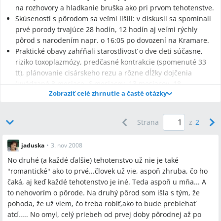
na rozhovory a hladkanie bruška ako pri prvom tehotenstve.
Skúsenosti s pôrodom sa veľmi líšili: v diskusii sa spomínali
prvé porody trvajúce 28 hodín, 12 hodín aj veľmi rýchly
pôrod s narodením napr. o 16:05 po dovození na Kramare.
Praktické obavy zahŕňali starostlivosť o dve deti súčasne,
riziko toxoplazmózy, predčasné kontrakcie (spomenuté 33
tt), plánovanie cisárskeho rezu a rôzne dĺžky dojčenia
(uvádzané 3 mesiace, 6 mesiacov, 13 mesiacov, 18
Zobraziť celé zhrnutie a časté otázky
mesiacov).
Strana
z
2
Q:
Ako sa druhé tehotenstvo zvyčajne líši od prvého?
A:
V diskusii ženy uvádzali, že druhé tehotenstvo často
„ubehne rýchlejšie“, majú menej času na starostlivosť o bruško
jaduska
•
3. nov 2008
a menej stresu z testov; niektoré hlásili viac nevoľností, iné
No druhé (a každé ďalšie) tehotenstvo už nie je také
menej.
"romantické" ako to prvé...človek už vie, aspoň zhruba, čo ho
čaká, aj keď každé tehotenstvo je iné. Teda aspoň u mňa... A
Q:
Kedy sa cítia prvé pohyby plodu vo druhom tehotenstve?
to nehovorím o pôrode. Na druhý pôrod som išla s tým, že
A:
Viaceré ženy uviedli prvé pohyby okolo 21.–22. tt; jedna žena
pohoda, že už viem, čo treba robiť,ako to bude prebiehať
cítila pohyby už v 18. tt.
atď..... No omyl, celý priebeh od prvej doby pôrodnej až po