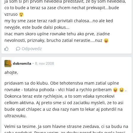
ja som si pri prvom nevedela predstavit, ze by som nevedela,
co to bude a teraz sa zase chcem nechat prekvapit...bude
vzruso
my by sme zase teraz radi privitali chalosa...no ale ked
nevyjde, este bude dalsi pokus...
inac mam skoro uplne rovnake tehu ako prve, ziadne
nevolnosti, priznaky, brucho zatial nerastie....nuz
Odpovedz
dobromila
•
8. nov 2008
ahojte,
pridavam sa do klubu. Obe tehotenstva mam zatial uplne
rovnake - totalna pohoda - vlci hlad a rychlo priberam
.
Dokonca teraz este rychlejsie, a to som vdaka syncekovi
celkom aktivna. Aj preto sme si od zaciatku mysleli, ze to asi
bude opat chlapec a uz dva razy nam to lekar aj potvrdil na
ultrazvuku.
Velmi sa tesime. Ja som hlavne strasne zvedava, ci sa budu na
seba podobat. Pevne verim, ze druhy porod bude ovela lepsi