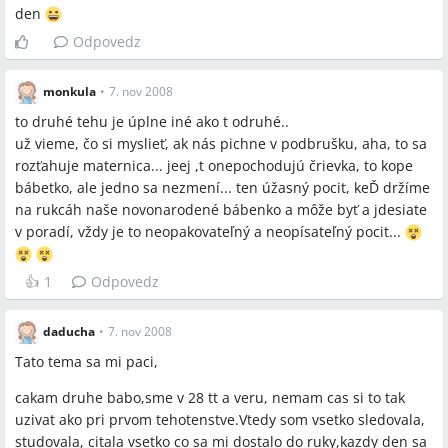
den
Odpovedz
monkula
•
7. nov 2008
to druhé tehu je úplne iné ako t odruhé..
už vieme, čo si myslieť, ak nás pichne v podbrušku, aha, to sa
rozťahuje maternica... jeej ,t onepochodujú črievka, to kope
bábetko, ale jedno sa nezmení... ten úžasný pocit, keĎ držíme
na rukcáh naše novonarodené bábenko a môže byť a jdesiate
v poradí, vždy je to neopakovateľný a neopísateľný pocit...
👍
1
Odpovedz
daducha
•
7. nov 2008
Tato tema sa mi paci,
cakam druhe babo,sme v 28 tt a veru, nemam cas si to tak
uzivat ako pri prvom tehotenstve.Vtedy som vsetko sledovala,
studovala, citala vsetko co sa mi dostalo do ruky,kazdy den sa