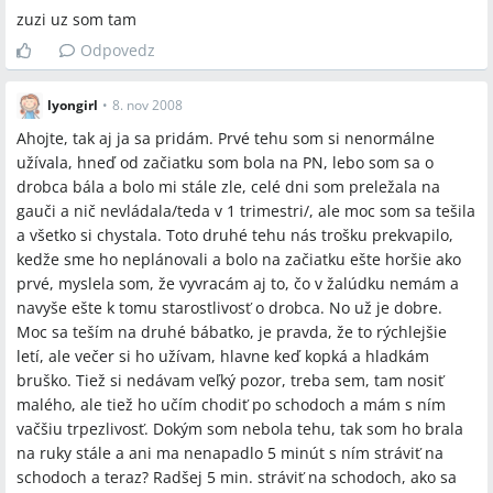
zuzi uz som tam
Odpovedz
lyongirl
•
8. nov 2008
Ahojte, tak aj ja sa pridám. Prvé tehu som si nenormálne
užívala, hneď od začiatku som bola na PN, lebo som sa o
drobca bála a bolo mi stále zle, celé dni som preležala na
gauči a nič nevládala/teda v 1 trimestri/, ale moc som sa tešila
a všetko si chystala. Toto druhé tehu nás trošku prekvapilo,
kedže sme ho neplánovali a bolo na začiatku ešte horšie ako
prvé, myslela som, že vyvracám aj to, čo v žalúdku nemám a
navyše ešte k tomu starostlivosť o drobca. No už je dobre.
Moc sa teším na druhé bábatko, je pravda, že to rýchlejšie
letí, ale večer si ho užívam, hlavne keď kopká a hladkám
bruško. Tiež si nedávam veľký pozor, treba sem, tam nosiť
malého, ale tiež ho učím chodiť po schodoch a mám s ním
vačšiu trpezlivosť. Dokým som nebola tehu, tak som ho brala
na ruky stále a ani ma nenapadlo 5 minút s ním stráviť na
schodoch a teraz? Radšej 5 min. stráviť na schodoch, ako sa