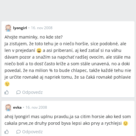
lyongirl
•
16. nov 2008
Ahojte maminky, no kde ste?
Ja zisťujem, že toto tehu je o niečo horšie, síce podobné, ale
len v prejedaní
a asi priberaní, aj keď zatiaľ si na váhu
dávam pozor a snažím sa napchať radšej ovocím, ale stále ma
niečo bolí a to dosť často kríže a som stále unavená, no a doki
povedal, že na milion % to bude chlapec, takže každé tehu nie
je určite rovnaké aj napriek tomu, že sa čaká rovnaké pohlavie
Odpovedz
evka
•
16. nov 2008
ahoj lyongirl mas uplnu pravdu,ja sa citim horsie ako ked som
cakala prve,ze druhy porod byva lepsi ako prvy a rychlejsi
Odpovedz