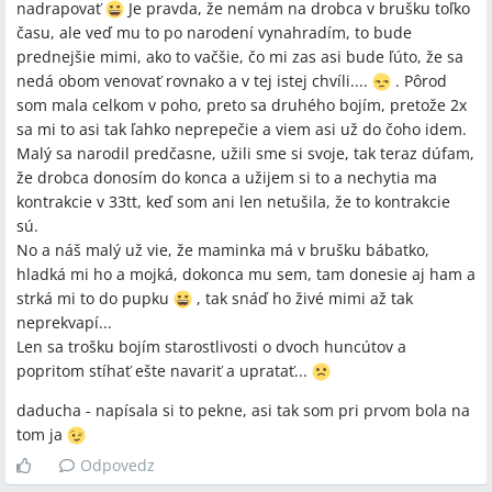
nadrapovať
Je pravda, že nemám na drobca v brušku toľko
času, ale veď mu to po narodení vynahradím, to bude
prednejšie mimi, ako to vačšie, čo mi zas asi bude ľúto, že sa
nedá obom venovať rovnako a v tej istej chvíli....
. Pôrod
som mala celkom v poho, preto sa druhého bojím, pretože 2x
sa mi to asi tak ľahko neprepečie a viem asi už do čoho idem.
Malý sa narodil predčasne, užili sme si svoje, tak teraz dúfam,
že drobca donosím do konca a užijem si to a nechytia ma
kontrakcie v 33tt, keď som ani len netušila, že to kontrakcie
sú.
No a náš malý už vie, že maminka má v brušku bábatko,
hladká mi ho a mojká, dokonca mu sem, tam donesie aj ham a
strká mi to do pupku
, tak snáď ho živé mimi až tak
neprekvapí...
Len sa trošku bojím starostlivosti o dvoch huncútov a
popritom stíhať ešte navariť a upratať...
daducha - napísala si to pekne, asi tak som pri prvom bola na
tom ja
Odpovedz