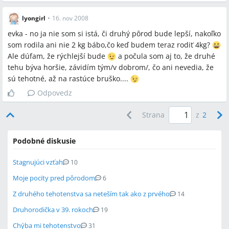
lyongirl
•
16. nov 2008
evka - no ja nie som si istá, či druhý pôrod bude lepší, nakoľko
som rodila ani nie 2 kg bábo,čo keď budem teraz rodiť 4kg?
Ale dúfam, že rýchlejší bude
a počula som aj to, že druhé
tehu býva horšie, závidím tým/v dobrom/, čo ani nevedia, že
sú tehotné, až na rastúce bruško....
Odpovedz
Strana
z
2
Podobné diskusie
Stagnujúci vzťah
10
Moje pocity pred pôrodom
6
Z druhého tehotenstva sa neteším tak ako z prvého
14
Druhorodička v 39. rokoch
19
Chýba mi tehotenstvo
31