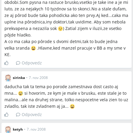
obdobi.Som pysna na rastuce brusko,vsetko je take ine a je mi
luto, ze za nejakych 10 tyzdnov sa to skonci.No a stale dufam,
ze aj pôrod bude taka pohodicka ako ten prvy.Aj ked...caka ma
uplne ina pôrodnica,iny doktori,tak uvidime. Aby som nebola
prekvapena a nezazila sok
) Zatial zijem v iluzii,ze vsetko
pôjde hladko.
A co ma caka po pôrode s dvomi detmi,tak to bude jedna
velka sranda
.Hlavne,ked manzel pracuje v BB a my sme v
KE.
Odpovedz
sirinka
•
7. nov 2008
daducha tak ta tema po porode zamestnava dost casto aj
mna...
si hovorim, ze kym je male v brusku, este stale je to
malina...ale na druhej strane, tolko nespocetne vela zien to uz
zvladlo, tak iste zvladnem aj ja...
Odpovedz
ketyh
•
7. nov 2008