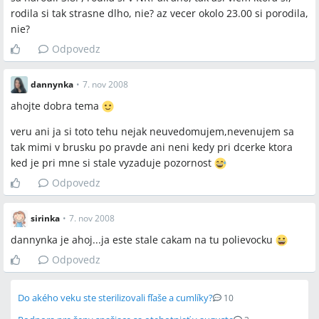
rodila si tak strasne dlho, nie? az vecer okolo 23.00 si porodila,
nie?
Odpovedz
dannynka
•
7. nov 2008
ahojte dobra tema
veru ani ja si toto tehu nejak neuvedomujem,nevenujem sa
tak mimi v brusku po pravde ani neni kedy pri dcerke ktora
ked je pri mne si stale vyzaduje pozornost
Odpovedz
sirinka
•
7. nov 2008
dannynka je ahoj...ja este stale cakam na tu polievocku
Odpovedz
Do akého veku ste sterilizovali fľaše a cumlíky?
10