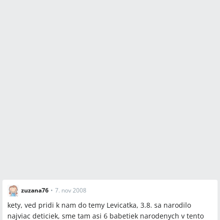
zuzana76
•
7. nov 2008
kety, ved pridi k nam do temy Levicatka, 3.8. sa narodilo
najviac deticiek, sme tam asi 6 babetiek narodenych v tento