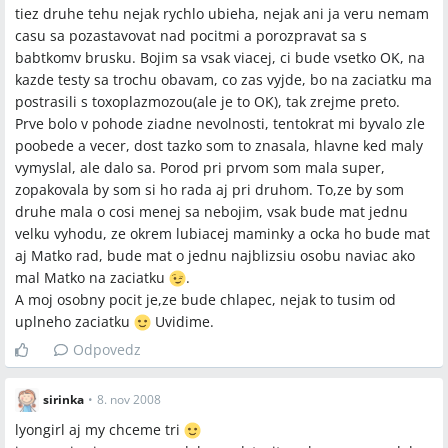
tiez druhe tehu nejak rychlo ubieha, nejak ani ja veru nemam
casu sa pozastavovat nad pocitmi a porozpravat sa s
babtkomv brusku. Bojim sa vsak viacej, ci bude vsetko OK, na
kazde testy sa trochu obavam, co zas vyjde, bo na zaciatku ma
postrasili s toxoplazmozou(ale je to OK), tak zrejme preto.
Prve bolo v pohode ziadne nevolnosti, tentokrat mi byvalo zle
poobede a vecer, dost tazko som to znasala, hlavne ked maly
vymyslal, ale dalo sa. Porod pri prvom som mala super,
zopakovala by som si ho rada aj pri druhom. To,ze by som
druhe mala o cosi menej sa nebojim, vsak bude mat jednu
velku vyhodu, ze okrem lubiacej maminky a ocka ho bude mat
aj Matko rad, bude mat o jednu najblizsiu osobu naviac ako
mal Matko na zaciatku
.
A moj osobny pocit je,ze bude chlapec, nejak to tusim od
uplneho zaciatku
Uvidime.
Odpovedz
sirinka
•
8. nov 2008
lyongirl aj my chceme tri