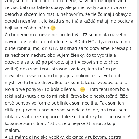
Žeby som druhé bábo ľúbila menej sa vôbec nebojím, viem,
že viac báb má takéto obavy, ale ja nie, vždy som snívala o
deťoch a chcem ich mať 3, nehovorím, že tie čo majú obavy o
deťoch nesnívali, ale každá sme iná a každá má aj iné pocity a
bojí sa niečoho iného
Čo budeme mať nevieme, posledný UTZ som mala už veľmi
dávno, ale tento utorok ideme na 3D do HC a týždeň nato mi
bude robiť aj môj dr. UTZ, tak snáď sa to dozvieme. Prekvapiť
sa nechcem nechať, obdivujem žienky, čo to vydržia a
dozvedia sa to až po pôrode, aj pri Alexovi sme to chceli
vedieť, no a som teraz strašne zvedavá, lebo túžim po
dievčatku a všetci nám ho prajú a dokonca si aj veľa ľudí
myslí, že to bude dievčatko, tak som takáááá zvedaváááá....
No a prvé pohyby? To bola dilema...
. Toto tehu som bola
taká nafúknutá a to čo mi robili črevá bolo neskutočné, čiže
prvé pohyby vo forme bubliniek som necítila. Tak som ich
cítila pri prvom a presne som vedela o čo ide, no teraz som
cítila už slabunké kopance, takže či bublinky boli, netuším. A
kopance som cítila v 18tt, čiže o nejaké 2tt skôr, ako pri
malom.
A už máme aj nejaké vecičky, dokonca v ružovom, sestra