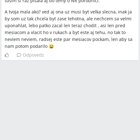
tusim si raz pisala aj do temy o NR porodnici.
A tvoja mala ako? ved aj ona uz musi byt velka slecna, inak ja
by som uz tak chcela byt zase tehotna, ale nechcem sa velmi
uponahlat, lebo patko zacal len teraz chodit , asi len pred
mesiacom a vlacit ho v rukach a byt este aj tehu, no tak to
neviem neviem, radsej este par mesiacov pockam, len aby sa
nam potom podarilo
Odpovedz