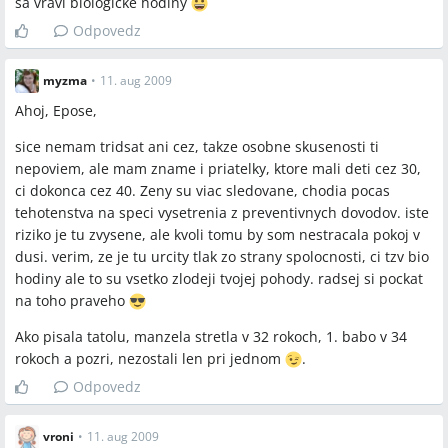
sa vravi biologicke hodiny
Odpovedz
myzma
•
11. aug 2009
Ahoj, Epose,
sice nemam tridsat ani cez, takze osobne skusenosti ti
nepoviem, ale mam zname i priatelky, ktore mali deti cez 30,
ci dokonca cez 40. Zeny su viac sledovane, chodia pocas
tehotenstva na speci vysetrenia z preventivnych dovodov. iste
riziko je tu zvysene, ale kvoli tomu by som nestracala pokoj v
dusi. verim, ze je tu urcity tlak zo strany spolocnosti, ci tzv bio
hodiny ale to su vsetko zlodeji tvojej pohody. radsej si pockat
na toho praveho
Ako pisala tatolu, manzela stretla v 32 rokoch, 1. babo v 34
rokoch a pozri, nezostali len pri jednom
.
Odpovedz
vroni
•
11. aug 2009