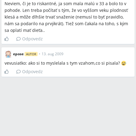
Neviem, či je to riskantné, ja som mala malú v 33 a bolo to v
pohode. Len treba počítať s tým, že vo vyššom veku plodnosť
klesá a môže dlhšie trvať snaženie (nemusí to byť pravidlo,
nám sa podarilo na prvýkrát). Tiež som čakala na toho, s kým
sa oplatí mať dieťa..
Odpovedz
epose
•
13. aug 2009
AUTOR
vevusiatko: ako si to myslelala s tym vzahom,co si pisala?
Odpovedz