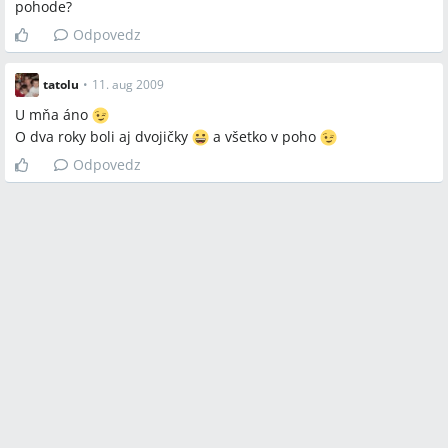
pohode?
Odpovedz
tatolu
•
11. aug 2009
U mňa áno
O dva roky boli aj dvojičky
a všetko v poho
Odpovedz