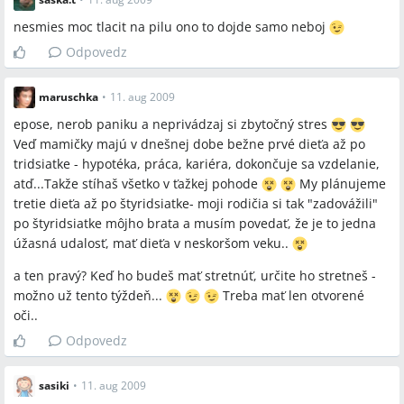
nesmies moc tlacit na pilu ono to dojde samo neboj
Odpovedz
maruschka
•
11. aug 2009
epose, nerob paniku a neprivádzaj si zbytočný stres
Veď mamičky majú v dnešnej dobe bežne prvé dieťa až po
tridsiatke - hypotéka, práca, kariéra, dokončuje sa vzdelanie,
atď...Takže stíhaš všetko v ťažkej pohode
My plánujeme
tretie dieťa až po štyridsiatke- moji rodičia si tak "zadovážili"
po štyridsiatke môjho brata a musím povedať, že je to jedna
úžasná udalosť, mať dieťa v neskoršom veku..
a ten pravý? Keď ho budeš mať stretnúť, určite ho stretneš -
možno už tento týždeň...
Treba mať len otvorené
oči..
Odpovedz
sasiki
•
11. aug 2009