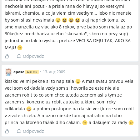
nechcela ani pocut - a prisla rana do hlavy aj so vsetkymi
iskrami, chemiou a co ja viem cim vsetkym... lebo nic mensie
by som si asi nevsimala
a aj napriek tomu, ze
sme manzelia uz viac ako 8 rokov, prve babo som mala az po
30ke(bez predchadzajuceho "skusania", skoro na prvy sup)...
jednoducho tak to vyslo... pretoze VECI SA DEJU TAK, AKO SA
MAJU
Odpovedz
epose
•
13. aug 2009
AUTOR
kisska: velmi pekne si to napisala
A mas svätu pravdu.Vela
veci som odkladala,vzdy som si hovorila ze este nie ale
zacnem robit to co som chcela,teda zacnem asi s tym ze
zacnem si konecne uz robit autoskolu,ktoru som roky
odkladala
a potom postupne na dalsie veci,ktore som robit
v zivote chcela. A mozno niekde tam aj natrafim na toho
princa na ktoreho tááák dlho cakam.
a dakujem za rady
Odpovedz