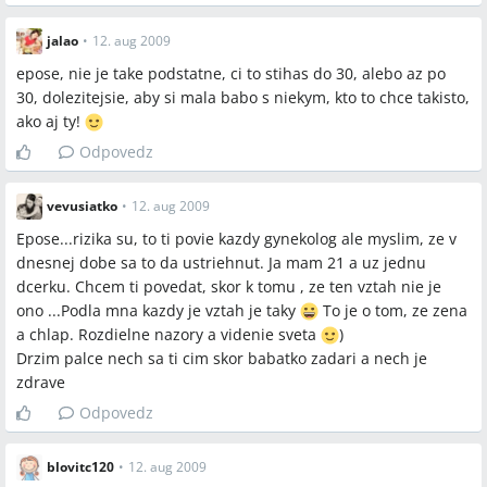
jalao
•
12. aug 2009
epose, nie je take podstatne, ci to stihas do 30, alebo az po
30, dolezitejsie, aby si mala babo s niekym, kto to chce takisto,
ako aj ty!
Odpovedz
vevusiatko
•
12. aug 2009
Epose...rizika su, to ti povie kazdy gynekolog ale myslim, ze v
dnesnej dobe sa to da ustriehnut. Ja mam 21 a uz jednu
dcerku. Chcem ti povedat, skor k tomu , ze ten vztah nie je
ono ...Podla mna kazdy je vztah je taky
To je o tom, ze zena
a chlap. Rozdielne nazory a videnie sveta
)
Drzim palce nech sa ti cim skor babatko zadari a nech je
zdrave
Odpovedz
blovitc120
•
12. aug 2009