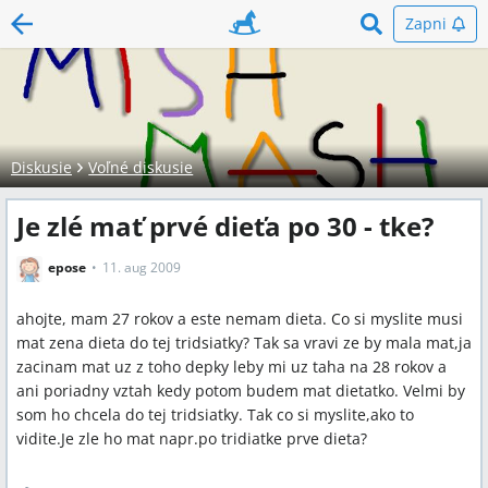
Zapni
Diskusie
Voľné diskusie
Je zlé mať prvé dieťa po 30 - tke?
epose
11. aug 2009
ahojte, mam 27 rokov a este nemam dieta. Co si myslite musi
mat zena dieta do tej tridsiatky? Tak sa vravi ze by mala mat,ja
zacinam mat uz z toho depky leby mi uz taha na 28 rokov a
ani poriadny vztah kedy potom budem mat dietatko. Velmi by
som ho chcela do tej tridsiatky. Tak co si myslite,ako to
vidite.Je zle ho mat napr.po tridiatke prve dieta?