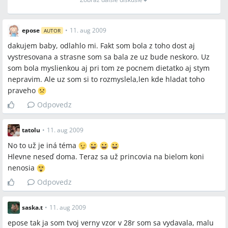
epose
•
11. aug 2009
AUTOR
dakujem baby, odlahlo mi. Fakt som bola z toho dost aj
vystresovana a strasne som sa bala ze uz bude neskoro. Uz
som bola myslienkou aj pri tom ze pocnem dietatko aj stym
nepravim. Ale uz som si to rozmyslela,len kde hladat toho
praveho
Odpovedz
tatolu
•
11. aug 2009
No to už je iná téma
Hlevne neseď doma. Teraz sa už princovia na bielom koni
nenosia
Odpovedz
saska.t
•
11. aug 2009
epose tak ja som tvoj verny vzor v 28r som sa vydavala, malu