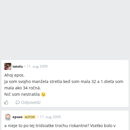
tatolu
•
11. aug 2009
Ahoj epos.
Ja som svojho manžela stretla keď som mala 32 a 1.dieťa som
mala ako 34 ročná.
Nič som nestratila
Odpovedz
epose
•
11. aug 2009
AUTOR
a nieje to po tej tridsiatke trochu riskantne? Vsetko bolo v