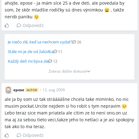
ahojte, epose - ja mám síce 25 a dve deti, ale povedala by
som, že skôr mladšie rodičky sú dnes výnimkou
, takže
nerob paniku
Odpovedz
Je niečo zlé, keď sa nechcem vydať?
26
Stále mi je zle od žalúdka
11
Každý deň mi býva zle
12
Zobraz ďalšie diskusie
epose
•
12. aug 2009
AUTOR
ale ja by som uz tak stráááášne chcela take miminko, no nic
musim pockat.Urcite nejdem si ho robit s tym nepravim
Lebo teraz sice mam priatela ale citim ze to neni ono,on uz
ma aj za sebou tieto veci,takze jeho to netlaci a je asi spokojny
tak ako to ma teraz.
Odpovedz