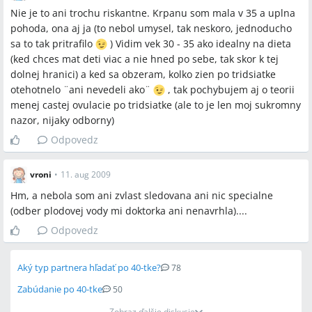
Nie je to ani trochu riskantne. Krpanu som mala v 35 a uplna
pohoda, ona aj ja (to nebol umysel, tak neskoro, jednoducho
sa to tak pritrafilo
) Vidim vek 30 - 35 ako idealny na dieta
(ked chces mat deti viac a nie hned po sebe, tak skor k tej
dolnej hranici) a ked sa obzeram, kolko zien po tridsiatke
otehotnelo ¨ani nevedeli ako¨
, tak pochybujem aj o teorii
menej castej ovulacie po tridsiatke (ale to je len moj sukromny
nazor, nijaky odborny)
Odpovedz
vroni
•
11. aug 2009
Hm, a nebola som ani zvlast sledovana ani nic specialne
(odber plodovej vody mi doktorka ani nenavrhla)....
Odpovedz
Aký typ partnera hľadať po 40-tke?
78
Zabúdanie po 40-tke
50
Zobraz ďalšie diskusie