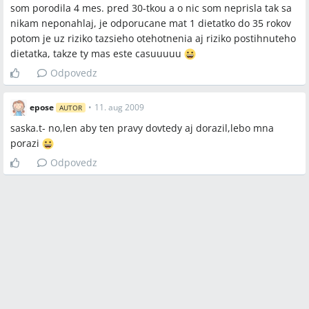
som porodila 4 mes. pred 30-tkou a o nic som neprisla tak sa
nikam neponahlaj, je odporucane mat 1 dietatko do 35 rokov
potom je uz riziko tazsieho otehotnenia aj riziko postihnuteho
dietatka, takze ty mas este casuuuuu
Odpovedz
epose
•
11. aug 2009
AUTOR
saska.t- no,len aby ten pravy dovtedy aj dorazil,lebo mna
porazi
Odpovedz