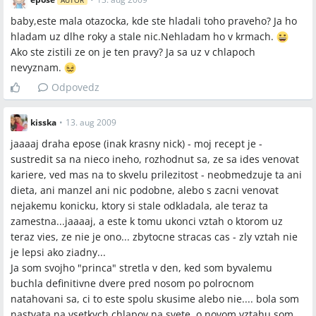
AUTOR
baby,este mala otazocka, kde ste hladali toho praveho? Ja ho
hladam uz dlhe roky a stale nic.Nehladam ho v krmach.
Ako ste zistili ze on je ten pravy? Ja sa uz v chlapoch
nevyznam.
Odpovedz
kisska
•
13. aug 2009
jaaaaj draha epose (inak krasny nick) - moj recept je -
sustredit sa na nieco ineho, rozhodnut sa, ze sa ides venovat
kariere, ved mas na to skvelu prilezitost - neobmedzuje ta ani
dieta, ani manzel ani nic podobne, alebo s zacni venovat
nejakemu konicku, ktory si stale odkladala, ale teraz ta
zamestna...jaaaaj, a este k tomu ukonci vztah o ktorom uz
teraz vies, ze nie je ono... zbytocne stracas cas - zly vztah nie
je lepsi ako ziadny...
Ja som svojho "princa" stretla v den, ked som byvalemu
buchla definitivne dvere pred nosom po polrocnom
natahovani sa, ci to este spolu skusime alebo nie.... bola som
nastvata na vsetkych chlapov na svete, o novom vztahu som