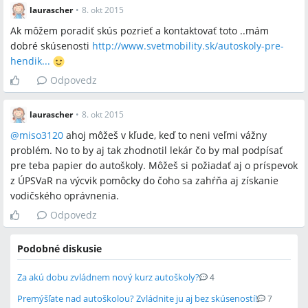
laurascher
•
8. okt 2015
Ak môžem poradiť skús pozrieť a kontaktovať toto ..mám
dobré skúsenosti
http://www.svetmobility.sk/autoskoly-pre-
hendik...
Odpovedz
laurascher
•
8. okt 2015
@
miso3120
ahoj môžeš v kľude, keď to neni veľmi vážny
problém. No to by aj tak zhodnotil lekár čo by mal podpísať
pre teba papier do autoškoly. Môžeš si požiadať aj o príspevok
z ÚPSVaR na výcvik pomôcky do čoho sa zahŕňa aj získanie
vodičského oprávnenia.
Odpovedz
Podobné diskusie
Za akú dobu zvládnem nový kurz autoškoly?
4
Premýšľate nad autoškolou? Zvládnite ju aj bez skúseností!
7