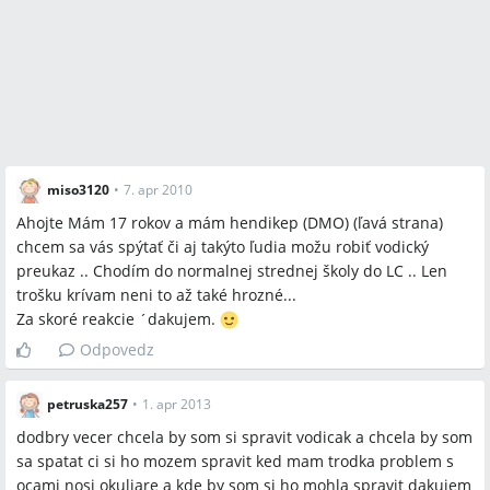
miso3120
•
7. apr 2010
Ahojte Mám 17 rokov a mám hendikep (DMO) (ľavá strana)
chcem sa vás spýtať či aj takýto ľudia možu robiť vodický
preukaz .. Chodím do normalnej strednej školy do LC .. Len
trošku krívam neni to až také hrozné...
Za skoré reakcie ´dakujem.
Odpovedz
petruska257
•
1. apr 2013
dodbry vecer chcela by som si spravit vodicak a chcela by som
sa spatat ci si ho mozem spravit ked mam trodka problem s
ocami nosi okuliare a kde by som si ho mohla spravit dakujem