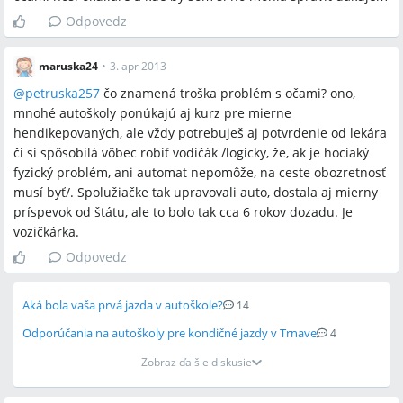
Odpovedz
maruska24
•
3. apr 2013
@
petruska257
čo znamená troška problém s očami? ono,
mnohé autoškoly ponúkajú aj kurz pre mierne
hendikepovaných, ale vždy potrebuješ aj potvrdenie od lekára
či si spôsobilá vôbec robiť vodičák /logicky, že, ak je hociaký
fyzický problém, ani automat nepomôže, na ceste obozretnosť
musí byť/. Spolužiačke tak upravovali auto, dostala aj mierny
príspevok od štátu, ale to bolo tak cca 6 rokov dozadu. Je
vozičkárka.
Odpovedz
Aká bola vaša prvá jazda v autoškole?
14
Odporúčania na autoškoly pre kondičné jazdy v Trnave
4
Zobraz ďalšie diskusie