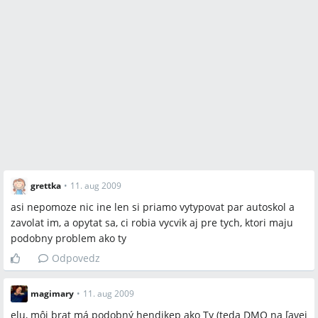
grettka
•
11. aug 2009
asi nepomoze nic ine len si priamo vytypovat par autoskol a
zavolat im, a opytat sa, ci robia vycvik aj pre tych, ktori maju
podobny problem ako ty
Odpovedz
magimary
•
11. aug 2009
elu, môj brat má podobný hendikep ako Ty (teda DMO na ľavej