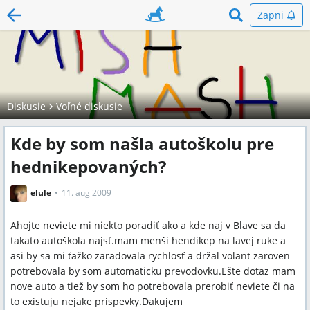
Zapni
Diskusie
Voľné diskusie
Kde by som našla autoškolu pre
hednikepovaných?
elule
11. aug 2009
Ahojte neviete mi niekto poradiť ako a kde naj v Blave sa da
takato autoškola najsť.mam menši hendikep na lavej ruke a
asi by sa mi ťažko zaradovala rychlosť a držal volant zaroven
potrebovala by som automaticku prevodovku.Ešte dotaz mam
nove auto a tiež by som ho potrebovala prerobiť neviete či na
to existuju nejake prispevky.Dakujem