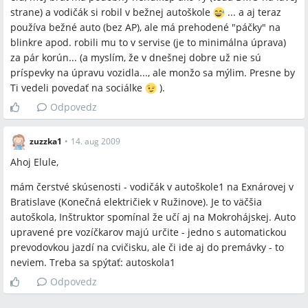
strane) a vodičák si robil v bežnej autoškole
... a aj teraz
používa bežné auto (bez AP), ale má prehodené "páčky" na
blinkre apod. robili mu to v servise (je to minimálna úprava)
za pár korún... (a myslím, že v dnešnej dobre už nie sú
príspevky na úpravu vozidla..., ale monžo sa mýlim. Presne by
Ti vedeli povedať na sociálke
).
Odpovedz
zuzzka1
•
14. aug 2009
Ahoj Elule,
mám čerstvé skúsenosti - vodičák v autoškole1 na Exnárovej v
Bratislave (Konečná električiek v Ružinove). Je to väčšia
autoškola, Inštruktor spomínal že učí aj na Mokrohájskej. Auto
upravené pre vozíčkarov majú určite - jedno s automatickou
prevodovkou jazdí na cvičisku, ale či ide aj do premávky - to
neviem. Treba sa spýtať: autoskola1
Odpovedz