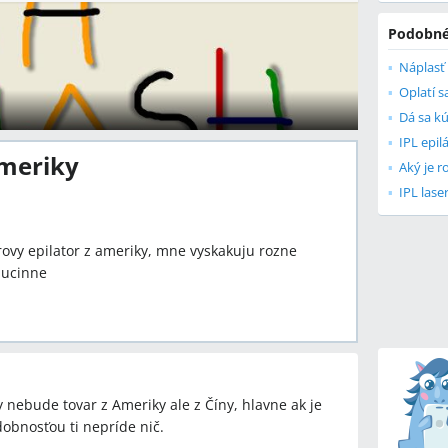
Podobné
Náplasť 
IPL epil
Ameriky
IPL lase
orovy epilator z ameriky, mne vyskakuju rozne
j ucinne
 nebude tovar z Ameriky ale z Číny, hlavne ak je
obnosťou ti nepríde nič.