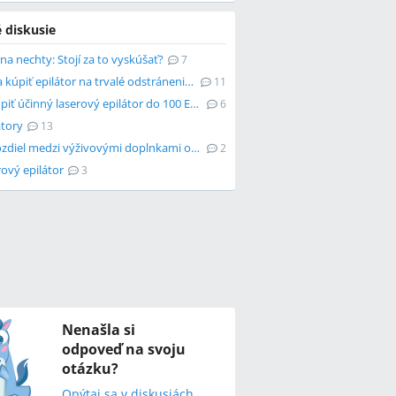
 diskusie
na nechty: Stojí za to vyskúšať?
7
Oplatí sa kúpiť epilátor na trvalé odstránenie chlpov?
11
Dá sa kúpiť účinný laserový epilátor do 100 EUR?
6
átory
13
Aký je rozdiel medzi výživovými doplnkami od rôznych značiek?
2
rový epilátor
3
Nenašla si
odpoveď na svoju
otázku?
Opýtaj sa v diskusiách