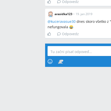
Odpovedz
arasidka123
•
19. jan 2019
@
kuceravasue30
dnes skoro všetko z 
nefungovala
Odpovedz