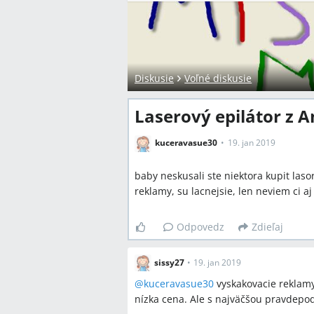
Diskusie
Voľné diskusie
Laserový epilátor z 
kuceravasue30
19. jan 2019
baby neskusali ste niektora kupit las
reklamy, su lacnejsie, len neviem ci a
Odpovedz
Zdieľaj
sissy27
•
19. jan 2019
@
kuceravasue30
vyskakovacie reklamy
nízka cena. Ale s najväčšou pravdepod