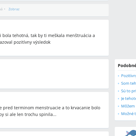
ná
•
Zobraz
bola tehotná, tak by ti meškala menštruácia a
kazoval pozitívny výsledok
Podobné
Pozitív
Som teho
Môžem b
te pred terminom menstruacie a to krvacanie bolo
Možné t
 si ale len trochu spinila...