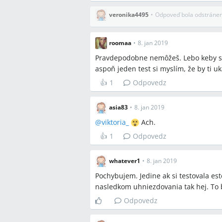
veronika4495
•
Odpoveď bola odstráne
roomaa
•
8. jan 2019
Pravdepodobne nemôžeš. Lebo keby si 
aspoň jeden test si myslím, že by ti u
👍
1
Odpovedz
asia83
•
8. jan 2019
@
viktoria_
Ach.
👍
1
Odpovedz
whatever1
•
8. jan 2019
Pochybujem. Jedine ak si testovala es
nasledkom uhniezdovania tak hej. To by
Odpovedz