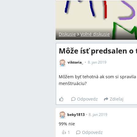
Diskusie
Voľné diskusie
Môže ísť predsalen o
viktoria_
8. jan 2019
Môžem byť tehotná ak som si spravila 
menštruáciu?
Odpovedz
Zdieľaj
beky1813
•
8. jan 2019
99% nie
👍
1
Odpovedz