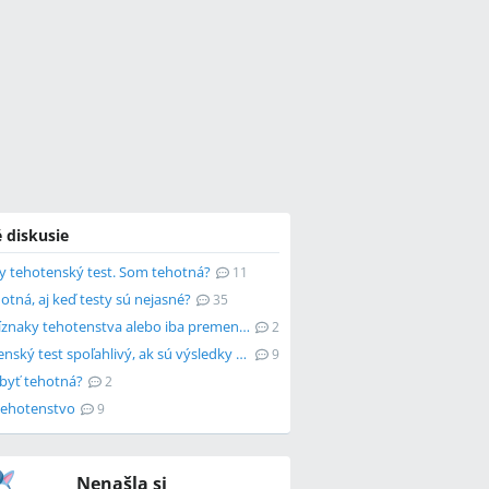
 diskusie
ny tehotenský test. Som tehotná?
11
tná, aj keď testy sú nejasné?
35
Sú to príznaky tehotenstva alebo iba premenštruačný syndróm?
2
Je tehotenský test spoľahlivý, ak sú výsledky rozdielne?
9
yť tehotná?
2
ehotenstvo
9
Nenašla si