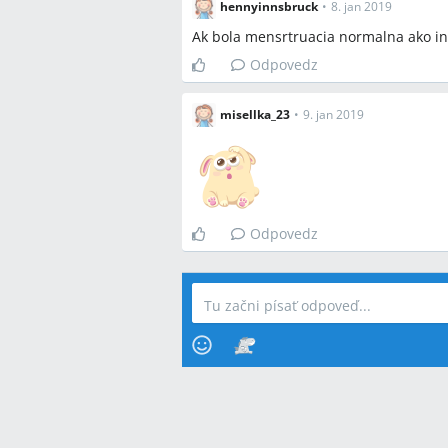
hennyinnsbruck
•
8. jan 2019
Ak bola mensrtruacia normalna ako in
Odpovedz
misellka_23
•
9. jan 2019
Odpovedz