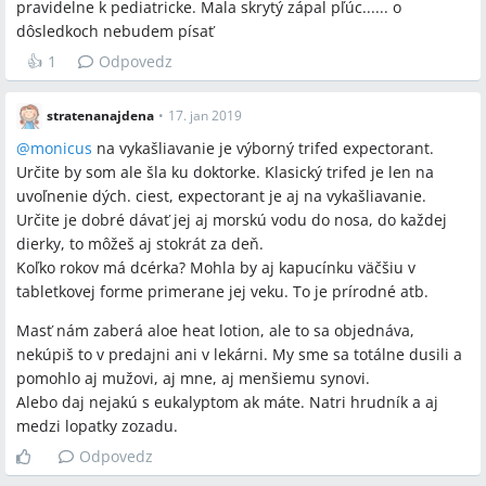
pravidelne k pediatricke. Mala skrytý zápal pľúc...... o
dôsledkoch nebudem písať
👍
1
Odpovedz
stratenanajdena
•
17. jan 2019
@
monicus
na vykašliavanie je výborný trifed expectorant.
Určite by som ale šla ku doktorke. Klasický trifed je len na
uvoľnenie dých. ciest, expectorant je aj na vykašliavanie.
Určite je dobré dávať jej aj morskú vodu do nosa, do každej
dierky, to môžeš aj stokrát za deň.
Koľko rokov má dcérka? Mohla by aj kapucínku väčšiu v
tabletkovej forme primerane jej veku. To je prírodné atb.
Masť nám zaberá aloe heat lotion, ale to sa objednáva,
nekúpiš to v predajni ani v lekárni. My sme sa totálne dusili a
pomohlo aj mužovi, aj mne, aj menšiemu synovi.
Alebo daj nejakú s eukalyptom ak máte. Natri hrudník a aj
medzi lopatky zozadu.
Odpovedz