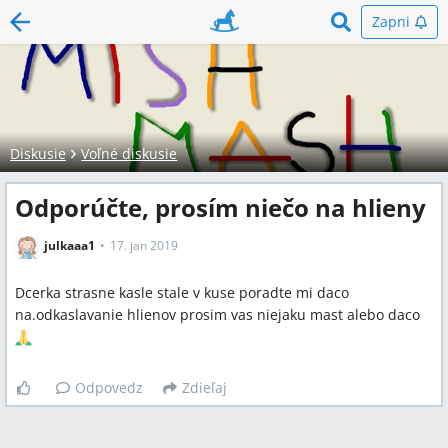
Zapni
Diskusie
Voľné diskusie
Odporúčte, prosím niečo na hlieny
julkaaa1
17. jan 2019
Dcerka strasne kasle stale v kuse poradte mi daco
na.odkaslavanie hlienov prosim vas niejaku mast alebo daco
Odpovedz
Zdieľaj