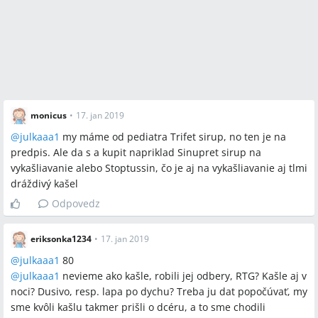
monicus
•
17. jan 2019
@
julkaaa1
my máme od pediatra Trifet sirup, no ten je na
predpis. Ale da s a kupit napriklad Sinupret sirup na
vykašliavanie alebo Stoptussin, čo je aj na vykašliavanie aj tlmi
dráždivý kašel
Odpovedz
eriksonka1234
•
17. jan 2019
@
julkaaa1
80
@
julkaaa1
nevieme ako kašle, robili jej odbery, RTG? Kašle aj v
noci? Dusivo, resp. lapa po dychu? Treba ju dat popočúvať, my
sme kvôli kašlu takmer prišli o dcéru, a to sme chodili