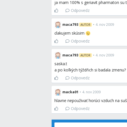
ja mam 100% s geriavit pharmaton su t
Odpovedz
maca793
•
4. nov 2009
AUTOR
ďakujem skúsim
Odpovedz
maca793
•
4. nov 2009
AUTOR
saska.t
a po koľkých týždňch si badala zmenu? a
Odpovedz
macka01
•
4. nov 2009
hlavne nepouživať horúci vzduch na suše
Odpovedz