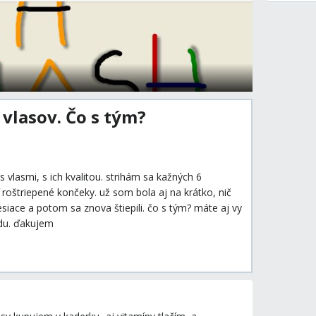
vlasov. Čo s tým?
vlasmi, s ich kvalitou. strihám sa kažných 6
oštriepené končeky. už som bola aj na krátko, nič
iace a potom sa znova štiepili. čo s tým? máte aj vy
du. ďakujem