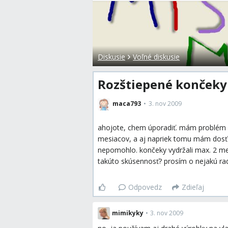
Diskusie
Voľné diskusie
Rozštiepené končeky 
maca793
3. nov 2009
ahojote, chem úporadiť. mám problém s 
mesiacov, a aj napriek tomu mám dosť r
nepomohlo. končeky vydržali max. 2 mes
takúto skúsennosť? prosím o nejakú ra
Odpovedz
Zdieľaj
mimikyky
•
3. nov 2009