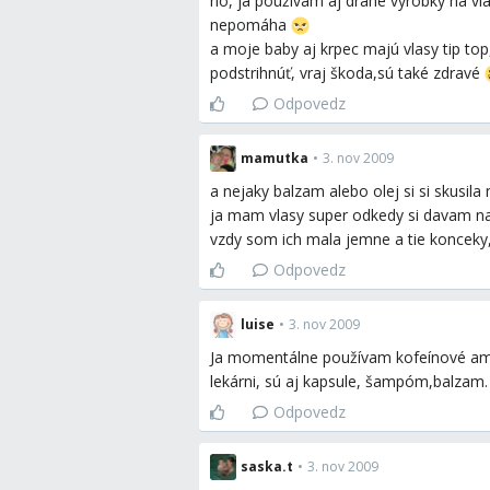
no, ja používam aj drahé výrobky na vla
nepomáha
a moje baby aj krpec majú vlasy tip top
podstrihnúť, vraj škoda,sú také zdravé
Odpovedz
mamutka
•
3. nov 2009
a nejaky balzam alebo olej si si skusila
ja mam vlasy super odkedy si davam na 
vzdy som ich mala jemne a tie konceky
Odpovedz
luise
•
3. nov 2009
Ja momentálne používam kofeínové amp
lekárni, sú aj kapsule, šampóm,balzam
Odpovedz
saska.t
•
3. nov 2009