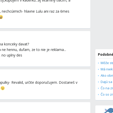
sy,kupujem v kaderku...aj vitamíny tlačím, a
, nechcúimich- hlavne Lulu ani raz za 6mes
 na konceky davat?
ne hennu, dufam, ze to nie je reklama...
Podobné
, no uplny des
Ako obn
ulky- Revalid, určite doporučujem. Dostaneš v
.
Čo na z
Čo so z