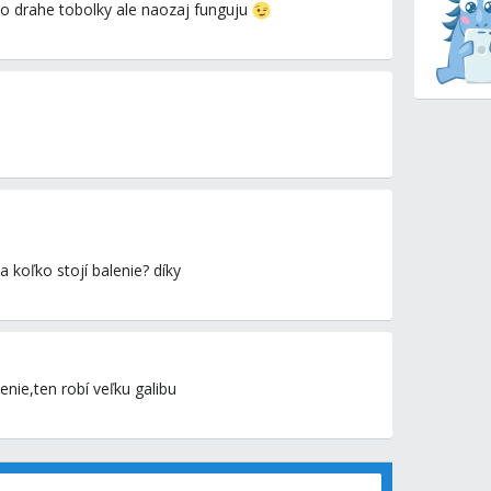
o drahe tobolky ale naozaj funguju
 koľko stojí balenie? díky
nie,ten robí veľku galibu