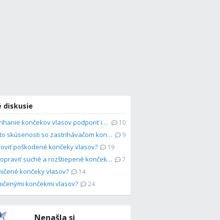
 diskusie
Môže strihanie končekov vlasov podporiť ich rast?
10
Má niekto skúsenosti so zastrihávačom končekov vlasov?
9
oviť poškodené končeky vlasov?
19
Dajú sa opraviť suché a rozštiepené končeky?
7
ničené končeky vlasov?
14
ničenými končekmi vlasov?
24
Nenašla si