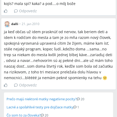
kojís? mala spí? kaka? a pod....o môj bože
Odpovedz
dalli
•
21. jan 2010
ja keď občas už idem prasknúť od nervov, tak beriem deti a
idem k rodičom do mesta a tam je zo mňa razom nový človek,
spokojná vyrovnaná upravená cítim že žijem, máme kam ísť,
stále nejaký program, kopec ľudí..kdežto doma ...sama...no
trep sa niekam do mesta kvôli jednej blbej káve...zariaďuj deti
, odvoz a navar...nehovorím sú aj pekné dni...ale už mám toho
naozaj dosť...som doma štvrtý rok, keďže som bola od začiatku
na rizikovom, z toho tri mesiace preležala dolu hlavou v
nemocnici...bléééé ja nemám pekné spomienky na tehu
Odpovedz
Prečo majú niektoré matky negatívne pocity?
20
Lacné a spoľahlivé testy pre dojčiace matky
1
Čo som to za človeka?
20