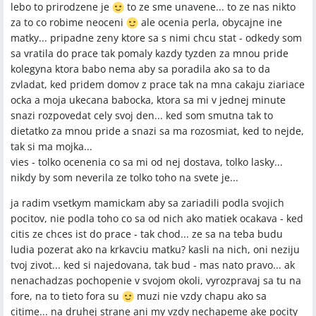
lebo to prirodzene je
to ze sme unavene... to ze nas nikto
za to co robime neoceni
ale ocenia perla, obycajne ine
matky... pripadne zeny ktore sa s nimi chcu stat - odkedy som
sa vratila do prace tak pomaly kazdy tyzden za mnou pride
kolegyna ktora babo nema aby sa poradila ako sa to da
zvladat, ked pridem domov z prace tak na mna cakaju ziariace
ocka a moja ukecana babocka, ktora sa mi v jednej minute
snazi rozpovedat cely svoj den... ked som smutna tak to
dietatko za mnou pride a snazi sa ma rozosmiat, ked to nejde,
tak si ma mojka...
vies - tolko ocenenia co sa mi od nej dostava, tolko lasky...
nikdy by som neverila ze tolko toho na svete je...
ja radim vsetkym mamickam aby sa zariadili podla svojich
pocitov, nie podla toho co sa od nich ako matiek ocakava - ked
citis ze chces ist do prace - tak chod... ze sa na teba budu
ludia pozerat ako na krkavciu matku? kasli na nich, oni neziju
tvoj zivot... ked si najedovana, tak bud - mas nato pravo... ak
nenachadzas pochopenie v svojom okoli, vyrozpravaj sa tu na
fore, na to tieto fora su
muzi nie vzdy chapu ako sa
citime... na druhej strane ani my vzdy nechapeme ake pocity