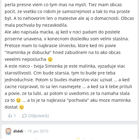
logopéd, neurolog), zvažovať jednotnú výchovu a režim, a v
perla presne viem co tym mas na mysli. Tiez mam obcas
prípade podozrenia na vývinovú poruchu skúmať dostupnosť
pocit, ze vsetko co robim je samozrejmost a tak to ma proste
špeciálnych materských škôl, pričom niektorí uviedli, že
byt. A to nehovorim len o matestve ale aj o domacnosti. Obcas
špeciálne MŠ bývajú ťažko dostupné.
mala pochvala by nezaskodila.
Ale ako napisala macka, aj ked v noci padam do postele
Q:
Je pravda, že „25 % detí je vrodene netúlivých“?
priserne unavena, v konecnom dosledku som velmi stastna.
A:
V diskusii bola citovaná „štúdia prof. Matejčeka“ s tvrdením,
Pretoze mam to najkrasie slniecko, ktore ked mi povie
že 25 % detí sú vrodene netúlivé; toto tvrdenie bolo v
"maminka je dobucka" hned zabudnem na to ako obcas
príspevkoch prezentované ako citácia používateľky a nie je v
veeelmi neposlucha
diskusii overené odborným zdrojom.
A este nieco - tvoja Simonka je este malinka, vyzaduje viac
starostlivosti. Cim bude starsia, tym to bude pre teba
Závery z diskusie
jednoduchsie. Potom si budes materstvo viac uzivat ... a ked
zacne rozpravat, to sa len nasmejete ... a ked sa k tebe prituli
Zhoda
a povie, ze ta lubi, az potom si uvedomis ze ta namaha stala
za to
... a to je ta najkrasia "pochvala" aku moze maminka
Materská dovolenka často prináša výrazný sociálny a
dostat
psychický tlak, chronický nedostatok spánku a pocit samoty,
👍
1
Odpovedz
pričom mnohé matky považujú za užitočné vyhľadať
psychológa, chodiť do materského centra alebo si nárokovať
čas pre seba.
diddi
•
19. jan 2010
U mnohých detí sa problém so spánkom významne zlepšil