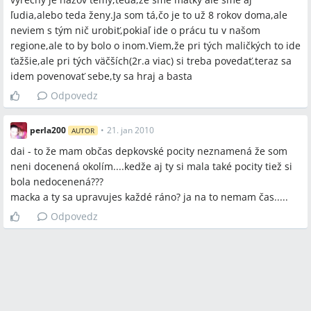
ľudia,alebo teda ženy.Ja som tá,čo je to už 8 rokov doma,ale
neviem s tým nič urobiť,pokiaľ ide o prácu tu v našom
regione,ale to by bolo o inom.Viem,že pri tých maličkých to ide
ťažšie,ale pri tých väčších(2r.a viac) si treba povedať,teraz sa
idem povenovať sebe,ty sa hraj a basta
Odpovedz
perla200
•
21. jan 2010
AUTOR
dai - to že mam občas depkovské pocity neznamená že som
neni docenená okolím....kedže aj ty si mala také pocity tiež si
bola nedocenená???
macka a ty sa upravujes každé ráno? ja na to nemam čas.....
Odpovedz