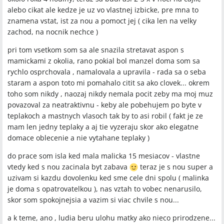
alebo cikat ale kedze je uz vo vlastnej izbicke, pre mna to
znamena vstat, ist za nou a pomoct jej ( cika len na velky
zachod, na nocnik nechce )
pri tom vsetkom som sa ale snazila stretavat aspon s
mamickami z okolia, rano pokial bol manzel doma som sa
rychlo osprchovala , namalovala a upravila - rada sa o seba
staram a aspon toto mi pomahalo citit sa ako clovek... okrem
toho som nikdy , naozaj nikdy nemala pocit zeby ma moj muz
povazoval za neatraktivnu - keby ale pobehujem po byte v
teplakoch a mastnych vlasoch tak by to asi robil ( fakt je ze
mam len jedny teplaky a aj tie vyzeraju skor ako elegatne
domace oblecenie a nie vytahane teplaky )
do prace som isla ked mala malicka 15 mesiacov - vlastne
vtedy ked s nou zacinala byt zabava
teraz je s nou super a
uzivam si kazdu dovolenku ked sme cele dni spolu ( malinka
je doma s opatrovatelkou ), nas vztah to vobec nenarusilo,
skor som spokojnejsia a vazim si viac chvile s nou...
a k teme, ano , ludia beru ulohu matky ako nieco prirodzene...