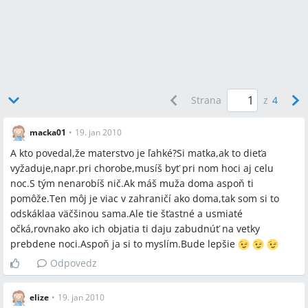
A:
Diskusia spomínala objednanie na odborné vyšetrenia u
psychologičky, neurologičky a logopéda, a tiež hľadanie
informácií o špeciálnych MŠ; v konkrétnom prípade si niekto
objednal vyšetrenie do Trnavy.
Q:
Kde nájsť sociálnu podporu a znížiť samotu na materskej?
A:
Odporúčané kroky v diskusii boli: chodiť do materského
Strana
z
4
centra (MC), stretávať sa s kamarátkami na kávu, navštíviť
rodičov, dohodnúť stráženie a občas pracovať na pár hodín
macka01
•
19. jan 2010
(príklad: 4 hodiny/týždeň), alebo využívať internetové komunity
A kto povedal,že materstvo je ľahké?Si matka,ak to dieťa
na udržanie kontaktu so svetom.
vyžaduje,napr.pri chorobe,musíš byť pri nom hoci aj celu
Q:
Pomáha návrat do práce alebo práca na skrátený úväzok pri
noc.S tým nenarobíš nič.Ak máš muža doma aspoň ti
psychickej pohode matky?
pomôže.Ten môj je viac v zahraničí ako doma,tak som si to
A:
Niekoľko matiek v diskusii hlásilo, že časť práce na 2–4
odskáklaa väčšinou sama.Ale tie šťastné a usmiaté
hodiny týždenne alebo krátke „vystafírovanie“ do práce
očká,rovnako ako ich objatia ti daju zabudnúť na vetky
prinieslo pocit návratu k bežnému životu a zlepšilo náladu.
prebdene noci.Aspoň ja si to myslím.Bude lepšie
Odpovedz
Q:
Ako riešiť výchovné problémy a kde hľadať pomoc pri
náročnom správaní dieťaťa?
A:
Diskutujúci odporúčali hľadať odbornú pomoc (psychológ,
elize
•
19. jan 2010