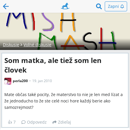
Zapni
Diskusie
Voľné diskusie
Som matka, ale tiež som len
človek
perla200
19. jan 2010
Mate občas také pocity, že materstvo to nie je len med lízat a
že jednoducho to že ste celé noci hore každý berie ako
samozrejmost?
👍
7
Odpovedz
Zdieľaj