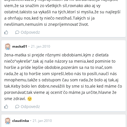
viem,že sa snažím zo všetkých síl,rovnako ako aj vy
ostatné,takisto sa vykašli na tých,ktorí si myslia,že su najlepší
a ohrňaju nos,ked ty niečo nestíhaš.Takých si ja
nevšímam,nemusím si znepríjemnovať život.
Odpovedz
macka01
•
21. jan 2010
žena-matka si prejde rôznymi obdobiami,kým z dieťaťa
niečo"vykreše".tak aj naše názory sa menia,ked pominie to
horšie a príde lepšie obdobie,pozerám sa na to inač,som
rada,že aj to horšie som siprešl,lebo nás to posíli,naučí nás
mnophemu,takže s odstupom čau som rada,že bolo aj tak,aj
tak.Keby bolo len dobre,nevážili by sme si to,ale ked máme čo
porovnávať,tak vieme aj oceniť čo máme.Ja určite,hlavne že
sme zdraví.
Odpovedz
claudinka
•
21. jan 2010