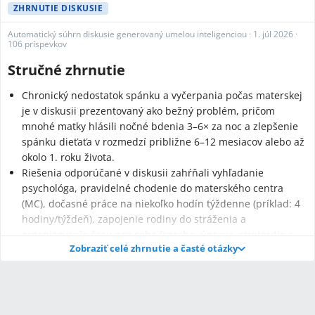
ZHRNUTIE DISKUSIE
Automatický súhrn diskusie generovaný umelou inteligenciou
·
1. júl 2026
·
106 príspevkov
Stručné zhrnutie
Chronický nedostatok spánku a vyčerpania počas materskej
je v diskusii prezentovaný ako bežný problém, pričom
mnohé matky hlásili nočné bdenia 3–6× za noc a zlepšenie
spánku dieťaťa v rozmedzí približne 6–12 mesiacov alebo až
okolo 1. roku života.
Riešenia odporúčané v diskusii zahŕňali vyhľadanie
psychológa, pravidelné chodenie do materského centra
(MC), dočasné práce na niekoľko hodín týždenne (príklad: 4
hodiny/týždeň), zapojenie rodiny do stráženia a
organizovanie času pre seba (sprcha, úprava, stretnutie s
Zobraziť celé zhrnutie a časté otázky
kamarátkou).
Pri podozrení na vývinové problémy dieťaťa boli spomenuté
odborné vyšetrenia u psychologičky, neurologičky a
logopéda, termín pre vyšetrenie sa v jednom prípade
objednával do Trnavy a špeciálne materské školy boli