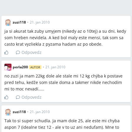
zuzi118
•
21. jan 2010
ja si akurat tak zuby umyjem (nikedy az o 10tej) a su dni, kedy
som hreben nevidela. A ked bol maly este mensi, tak som sa
casto krat vyzliekla z pyzama hadam az po obede.
Odpovedz
perla200
•
21. jan 2010
AUTOR
no zuzi ja mam 22kg dole ale stale mi 12 kg chýba k postave
pred tehu, kedže som stale doma a takmer nikde nechodím
mi to moc nevadí.....
Odpovedz
zuzi118
•
21. jan 2010
Tak to si super schudla. Ja mam dole 25, ale este mi chyba
aspon 7 (idealne tiez 12 - ale v to uz ani nedufam). Mne to