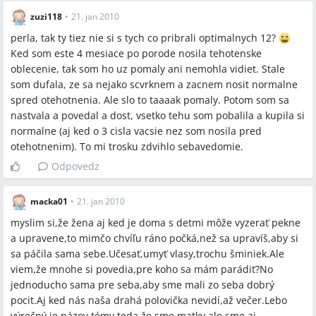
zuzi118
•
21. jan 2010
perla, tak ty tiez nie si s tych co pribrali optimalnych 12?
Ked som este 4 mesiace po porode nosila tehotenske
oblecenie, tak som ho uz pomaly ani nemohla vidiet. Stale
som dufala, ze sa nejako scvrknem a zacnem nosit normalne
spred otehotnenia. Ale slo to taaaak pomaly. Potom som sa
nastvala a povedal a dost, vsetko tehu som pobalila a kupila si
normalne (aj ked o 3 cisla vacsie nez som nosila pred
otehotnenim). To mi trosku zdvihlo sebavedomie.
Odpovedz
macka01
•
21. jan 2010
myslim si,že žena aj ked je doma s detmi môže vyzerať pekne
a upravene,to mimčo chvíľu ráno počká,než sa upravíš,aby si
sa páčila sama sebe.Učesať,umyť vlasy,trochu šminiek.Ale
viem,že mnohe si povedia,pre koho sa mám parádiť?No
jednoducho sama pre seba,aby sme mali zo seba dobrý
pocit.Aj ked nás naša drahá polovička nevidí,až večer.Lebo
výrečný je názov témy,teda,že sme matky ale sme aj