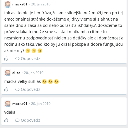
Miesta a osoby
macka01
•
20. jan 2010
tak asi to nie je len fráza,že sme silnejšie než muži,teda po tej
Trnava, Bratislava (BA), Dúbravka, prof. Matejček, Dr.
emocionalnej stránke.dokážeme aj divy,vieme si siahnuť na
Jánosiková
samé dno a zasa sa od neho odraziť a ísť dalej.A dokážeme to
práve vdaka tomu,že sme sa stali matkami a cítime tu
nesmiernu zodpovednosť nielen za detičky ale aj domácnosť a
rodinu ako taku.Ved kto by ju držal pokope a dobre fungujúcu
ak nie my?
Odpovedz
elize
•
20. jan 2010
macka velky suhlas
Odpovedz
macka01
•
20. jan 2010
vdaka
Odpovedz