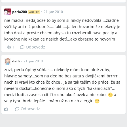
perla200
•
21. jan 2010
AUTOR
nie macka, nedajbože to by som si nikdy nedovolila....žiadne
výčitky ani nič podobné.....fakt.....ja len hovorím že niekedy je
toho dost a proste chcem aby sa tu rozoberali nase pocity a
konečne nie kakanice nasich detí...ako obrazne to hovorím
👍
1
Odpovedz
dalli
•
21. jan 2010
zuzi, perla úplný súhlas... niekedy mám toho plné zuby,
hlavne samoty...som na dedine bez auta s dvojičkami brrrrr ,
nech si vraví kto chce čo chce ..ja sa tak teším do práce, že sa
neviem dočkať...konečne o inom ako o tých "kakaniciach"...
medzi ľudí a zase sa cítiť trochu ako človek a nie robot
a
vety typu bude lepšie...mám už na nich alergiu
Odpovedz