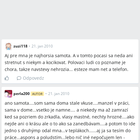
zuzi118
•
21. jan 2010
Aj pre mna je najhorsia samota. A v tomto pocasi sa neda ani
stretnut s niekym a kocikovat. Polovaci ludi co pozname je
chora, takze navstevy nehrozia... esteze mam net a telefon.
Odpovedz
perla200
•
21. jan 2010
AUTOR
ano samota....som sama doma stale vkuse....manzel v práci,
sama v dome...vsetko je namne.... a niekedy ma až zamrazí
ked sa pozriem do zrkadla, vlasy mastné, nechty hrozné....ako
nejde ani o krásu ale o to ako sa zanedbávam....a potom to ide
jedno s druhýmp odal mna...v teplákoch......aj ja sa tesím do
práce...aspons a poludstím...lebo nič iné nepočujem len -