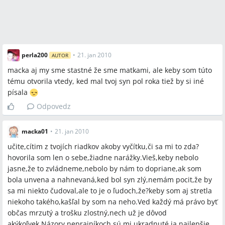
perla200
•
21. jan 2010
AUTOR
macka aj my sme stastné že sme matkami, ale keby som túto
tému otvorila vtedy, ked mal tvoj syn pol roka tiež by si iné
písala
Odpovedz
macka01
•
21. jan 2010
učite,cítim z tvojích riadkov akoby vyčítku,či sa mi to zda?
hovorila som len o sebe,žiadne narážky.Vieš,keby nebolo
jasne,že to zvládneme,nebolo by nám to dopriane,ak som
bola unvena a nahnevaná,ked bol syn zlý,nemám pocit,že by
sa mi niekto čudoval,ale to je o ľudoch,že?keby som aj stretla
niekoho takého,kašľal by som na neho.Ved každý má právo byť
občas mrzutý a trošku zlostný,nech už je dôvod
akýkoľvek.Názory neprajníkoch sú mi ukradnuté,ja najlepšie