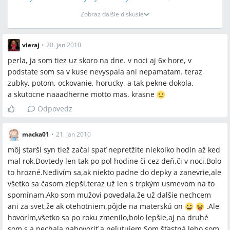
Zobraz ďalšie diskusie
vieraj
•
20. jan 2010
perla, ja som tiez uz skoro na dne. v noci aj 6x hore, v
podstate som sa v kuse nevyspala ani nepamatam. teraz
zubky, potom, ockovanie, horucky, a tak pekne dokola.
a skutocne naaadherne motto mas. krasne
Odpovedz
macka01
•
21. jan 2010
môj starší syn tiež začal spať nepretžite niekoľko hodín až ked
mal rok.Dovtedy len tak po pol hodine či cez deň,či v noci.Bolo
to hrozné.Nedivím sa,ak niekto padne do depky a zanevrie,ale
všetko sa časom zlepší,teraz už len s trpkým usmevom na to
spomínam.Ako som mužovi povedala,že už dalšie nechcem
ani za svet,že ak otehotniem,pôjde na materskú on
.Ale
hovorím,všetko sa po roku zmenilo,bolo lepšie,aj na druhé
som s a nechala nahovoriť a neľutujem.Som šťastná,lebo som