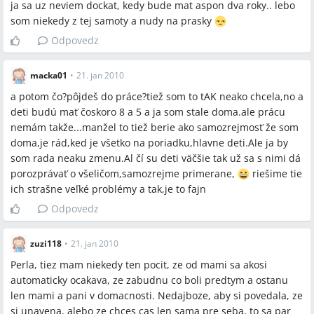
ja sa uz neviem dockat, kedy bude mat aspon dva roky.. lebo
som niekedy z tej samoty a nudy na prasky
Odpovedz
macka01
•
21. jan 2010
a potom čo?pôjdeš do práce?tiež som to tAK neako chcela,no a
deti budú mať čoskoro 8 a 5 a ja som stale doma.ale prácu
nemám takže...manžel to tiež berie ako samozrejmosť že som
doma,je rád,ked je všetko na poriadku,hlavne deti.Ale ja by
som rada neaku zmenu.Al čí su deti väčšie tak už sa s nimi dá
porozprávať o všeličom,samozrejme primerane,
riešime tie
ich strašne veľké problémy a tak,je to fajn
Odpovedz
zuzi118
•
21. jan 2010
Perla, tiez mam niekedy ten pocit, ze od mami sa akosi
automaticky ocakava, ze zabudnu co boli predtym a ostanu
len mami a pani v domacnosti. Nedajboze, aby si povedala, ze
si unavena, alebo ze chces cas len sama pre seba, to sa par