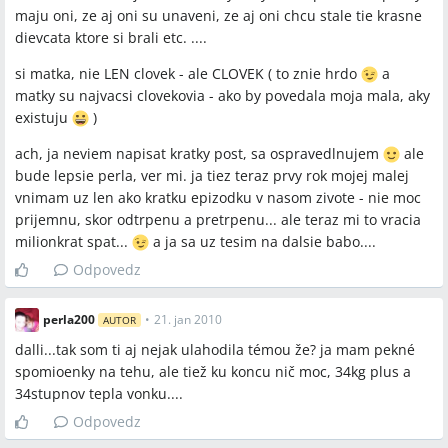
maju oni, ze aj oni su unaveni, ze aj oni chcu stale tie krasne
dievcata ktore si brali etc. ....
si matka, nie LEN clovek - ale CLOVEK ( to znie hrdo
a
matky su najvacsi clovekovia - ako by povedala moja mala, aky
existuju
)
ach, ja neviem napisat kratky post, sa ospravedlnujem
ale
bude lepsie perla, ver mi. ja tiez teraz prvy rok mojej malej
vnimam uz len ako kratku epizodku v nasom zivote - nie moc
prijemnu, skor odtrpenu a pretrpenu... ale teraz mi to vracia
milionkrat spat...
a ja sa uz tesim na dalsie babo....
Odpovedz
perla200
•
21. jan 2010
AUTOR
dalli...tak som ti aj nejak ulahodila témou že? ja mam pekné
spomioenky na tehu, ale tiež ku koncu nič moc, 34kg plus a
34stupnov tepla vonku....
Odpovedz