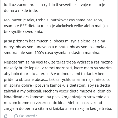
ludi uz zacne mracit a rychlo ti vesvetli, ze tvoje miesto je
doma a nikde inde.
Moj nazor je taky, treba si narokovat cas sama pre seba,
osamote BEZ dietata (nech je akokolvek velke alebo male) a
bez vycitiek svedomia.
Ja sa priznam bez mucenia, obcas mi syn sialene lezie na
nervy, obcas som unavena a mrzuta, obcas som osamela a
smutna, nie som 100% casu vysmiata stastna mamina.
Nepozeram sa na veci tak, ze teraz treba vydrzat a raz mozno
niekedy bude lepsie. V ramci moznosti, ktore mam sa snazim,
aby bolo dobre tu a teraz. A vacsinou sa mi to dari. A ked
pride to obcasne obcas... tak sa rychlo snazim najst nieco co
mi spravi dobre - pozvem kamosku s dietatom, aby sa decka
zahrali a my pokecali. Necham vecer dieta muzovi a idem do
kina/divadla/s kamosmi na pivo. Zorganizujem strazenie a s
muzom ideme na veceru ci do kina. Alebo sa cez vikend
zaryjem do perin a citam si knizku a len nakojim ked je treba.
Odpovedz