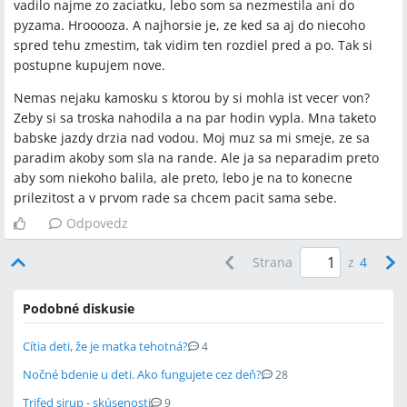
vadilo najme zo zaciatku, lebo som sa nezmestila ani do
pyzama. Hrooooza. A najhorsie je, ze ked sa aj do niecoho
spred tehu zmestim, tak vidim ten rozdiel pred a po. Tak si
postupne kupujem nove.
Nemas nejaku kamosku s ktorou by si mohla ist vecer von?
Zeby si sa troska nahodila a na par hodin vypla. Mna taketo
babske jazdy drzia nad vodou. Moj muz sa mi smeje, ze sa
paradim akoby som sla na rande. Ale ja sa neparadim preto
aby som niekoho balila, ale preto, lebo je na to konecne
prilezitost a v prvom rade sa chcem pacit sama sebe.
Odpovedz
Strana
z
4
Podobné diskusie
Cítia deti, že je matka tehotná?
4
Nočné bdenie u deti. Ako fungujete cez deň?
28
Trifed sirup - skúsenosti
9