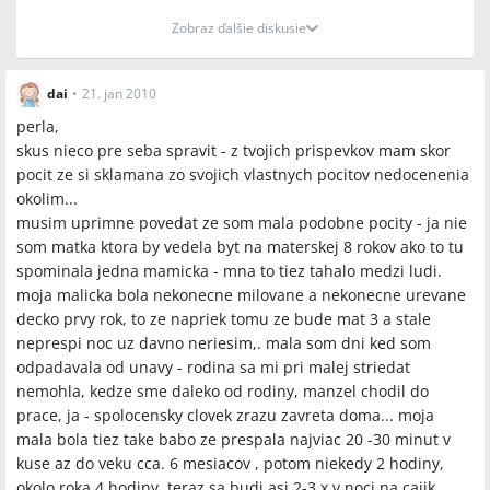
Zobraz ďalšie diskusie
dai
•
21. jan 2010
perla,
skus nieco pre seba spravit - z tvojich prispevkov mam skor
pocit ze si sklamana zo svojich vlastnych pocitov nedocenenia
okolim...
musim uprimne povedat ze som mala podobne pocity - ja nie
som matka ktora by vedela byt na materskej 8 rokov ako to tu
spominala jedna mamicka - mna to tiez tahalo medzi ludi.
moja malicka bola nekonecne milovane a nekonecne urevane
decko prvy rok, to ze napriek tomu ze bude mat 3 a stale
neprespi noc uz davno neriesim,. mala som dni ked som
odpadavala od unavy - rodina sa mi pri malej striedat
nemohla, kedze sme daleko od rodiny, manzel chodil do
prace, ja - spolocensky clovek zrazu zavreta doma... moja
mala bola tiez take babo ze prespala najviac 20 -30 minut v
kuse az do veku cca. 6 mesiacov , potom niekedy 2 hodiny,
okolo roka 4 hodiny, teraz sa budi asi 2-3 x v noci na cajik,