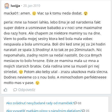
lucijja
•
20. jan 2010
macka01: amen.
Viac sa k tomu neda dodat.
perla: mne sa hovori lahko, lebo Ema je od narodenia fakt
super dobre a usmievave babatko a v noci sme maximalne
dva razy hore. Ale chapem ze niektore maminy su na dne.
Viem to podla mojej sestry ktora ked bola mala vobec
nespavala a bola umrncana. Boli dni ked sme jej za 24 hodin
naratali ze spala 3,5hodiny! A to tak ze po 20minutach. Nic
nepomahalo, ziadny rezim sa nedal nastolit. Do cca 8mych
mesiacov to bolo hrozne. Este ze mamina mala uz mna a
mojich starsich bratov. Cela rodina sme sa museli pri nej
striedat.
Potom ako keby utal - zrazu ukazkova mala slecna.
Dodnes nevieme co s nou bolo. A mimochodom perfektneeee
motto mas v pase.
Odpovedz
Ako zvládnuť nevyžiadané rady od mamičiek?
68
Ako vysvetliť matkám výzvy s náročným dieťaťom?
35