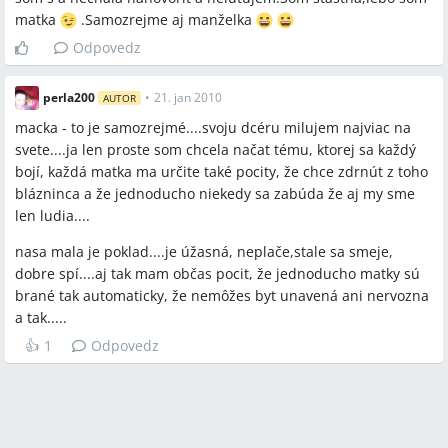
matka
.Samozrejme aj manželka
Odpovedz
perla200
•
21. jan 2010
AUTOR
macka - to je samozrejmé....svoju dcéru milujem najviac na
svete....ja len proste som chcela načat tému, ktorej sa každý
bojí, každá matka ma určite také pocity, že chce zdrnút z toho
blázninca a že jednoducho niekedy sa zabúda že aj my sme
len ludia....
nasa mala je poklad....je úžasná, neplače,stale sa smeje,
dobre spí....aj tak mam občas pocit, že jednoducho matky sú
brané tak automaticky, že nemôžes byt unavená ani nervozna
a tak.....
👍
1
Odpovedz