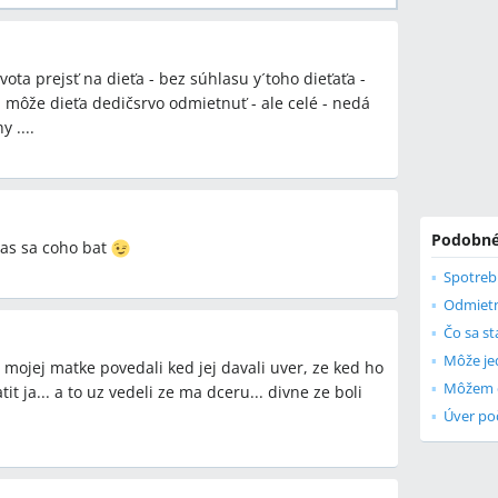
ota prejsť na dieťa - bez súhlasu y´toho dieťaťa -
- môže dieťa dedičsrvo odmietnuť - ale celé - nedá
 ....
Podobné
emas sa coho bat
Čo sa st
Môže je
o mojej matke povedali ked jej davali uver, ze ked ho
Môžem do
t ja... a to uz vedeli ze ma dceru... divne ze boli
Úver po