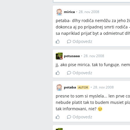
mirica
•
28. nov 2008
petaba- dlhy rodiča nemôžu za jeho živ
dokonca aj po prípadnej smrti rodiča 
sa napríklad prijať byt a odmietnuť dlhy
Odpovedz
petusaaa
•
28. nov 2008
jj, ako pise mirica. tak to funguje. n
Odpovedz
petaba
•
28. nov 2008
AUTOR
presne to som si myslela... len prve c
nebude platit tak to budem musiet plati
tak informovani, nie?
Odpovedz