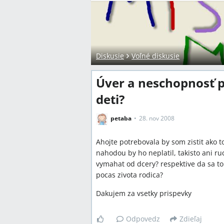
Diskusie
Voľné diskusie
Úver a neschopnosť p
deti?
petaba
28. nov 2008
Ahojte potrebovala by som zistit ako t
nahodou by ho neplatil, takisto ani ruc
vymahat od dcery? respektive da sa to
pocas zivota rodica?
Dakujem za vsetky prispevky
Odpovedz
Zdieľaj