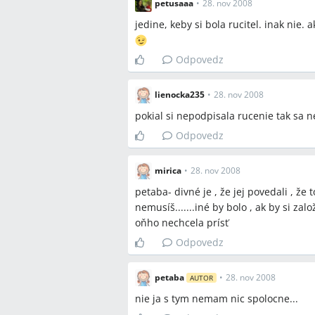
petusaaa
•
28. nov 2008
jedine, keby si bola rucitel. inak nie. 
Odpovedz
lienocka235
•
28. nov 2008
pokial si nepodpisala rucenie tak sa 
Odpovedz
mirica
•
28. nov 2008
petaba- divné je , že jej povedali , že t
nemusíš.......iné by bolo , ak by si založ
oňho nechcela prísť
Odpovedz
petaba
•
28. nov 2008
AUTOR
nie ja s tym nemam nic spolocne...