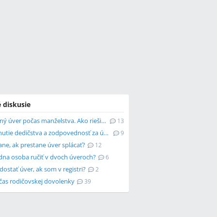
 diskusie
Spotrebný úver počas manželstva. Ako riešiť dlhy po rozvode?
13
Odmietnutie dedičstva a zodpovednosť za úver v manželstve
9
ane, ak prestane úver splácať?
12
dna osoba ručiť v dvoch úveroch?
6
stať úver, ak som v registri?
2
čas rodičovskej dovolenky
39