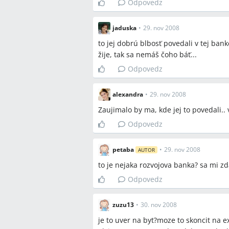
Odpovedz
jaduska
•
29. nov 2008
to jej dobrú blbosť povedali v tej ban
žije, tak sa nemáš čoho báť...
Odpovedz
alexandra
•
29. nov 2008
Zaujimalo by ma, kde jej to povedali.
Odpovedz
petaba
•
29. nov 2008
AUTOR
to je nejaka rozvojova banka? sa mi zd
Odpovedz
zuzu13
•
30. nov 2008
je to uver na byt?moze to skoncit na ex