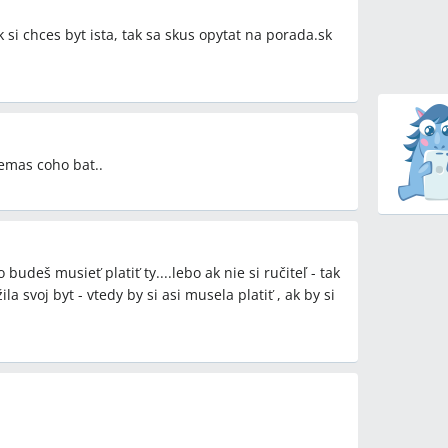
ak si chces byt ista, tak sa skus opytat na porada.sk
nemas coho bat..
o budeš musieť platiť ty....lebo ak nie si ručiteľ - tak
ila svoj byt - vtedy by si asi musela platiť , ak by si