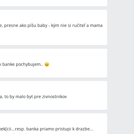
ke, presne ako píšu baby - kým nie si ručiteľ a mama
. v banke pochybujem..
a, to by malo byt pre zivnostnikov
ek[cii...resp. banka priamo pristupi k drazbe...