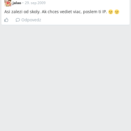
jalao
•
29. sep 2009
Asi zalezi od skoly. Ak chces vediet viac, poslem ti IP.
Odpovedz