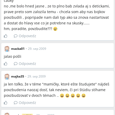
cauky
no ,me bolo hned jasne , ze to plno bab zvlada aj s detickami,
prave preto som zalozila temu - chcela som aby nas bojkov
povzbudili , popripade nam dali typ ako sa znova nastartovat
a dostat do hlavy vse co je potrebne na skusky......
hm, poradite, povzbudite???
Odpovedz
macka01
•
29. sep 2009
jalao pošli
Odpovedz
majka35
•
29. sep 2009
ja len toľko, že v téme "mamičky, ktoré ešte študujete" nájdeš
povzbudenia naozaj dosť, tak neviem, či pri štúdiu stíhame
povzbudzovať v dvoch témach ..
Odpovedz