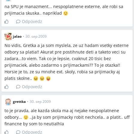
na SPU je manazment... nespoplatnene externe, ale robi sa
prijimacia skuska.. napriklad
Odpovedz
jalao
•
30. sep 2009
No vidis, Gretka a ja som myslela, ze uz hadam vsetky externe
odbory sa platia!! Akurat pre postihnute deti a taketo veci su
zadara...to viem. Tak co je lepsie, cvaknut 20 tisic bez
prijimaciek, alebo zadarmo s prijimackami?? To je otazka!!
Horsie je to, ze su mnohe ext. skoly, robia sa prijimacky aj
platis skolne..
Odpovedz
grettka
•
30. sep 2009
to je pravda, ale kazda skola ma aj nejake nespoplatnene
odbory...
..ja by som prijimacky robit nechcela.. a platit.. uff
financne by som to neutialhla
Odpovedz