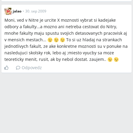
jalao
•
30. sep 2009
Moni, ved v Nitre je urcite X moznosti vybrat si kadejake
odbory a fakulty...a mozno ani netreba cestovat do Nitry,
mnohe fakulty maju spustu svojich detasovanych pracovisk aj
v mensich mestach...
To si uz hladaj na strankach
jednotlivych fakult, ze ake konkretne moznosti su v ponuke na
nasledujuci skolsky rok, lebo aj ;miesto vyucby sa moze
teoreticky menit, rusit, ak by nebol dostat. zaujem..
Odpovedz