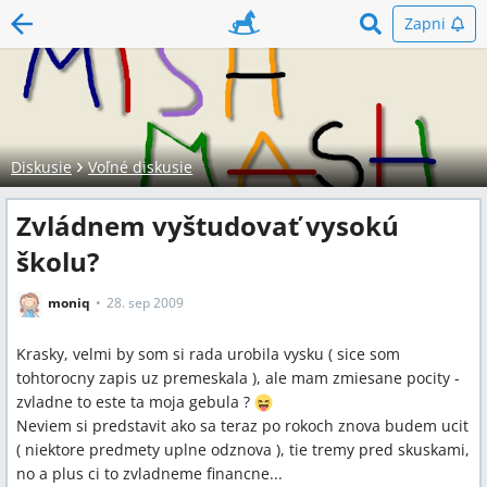
Zapni
Diskusie
Voľné diskusie
Zvládnem vyštudovať vysokú
školu?
moniq
28. sep 2009
Krasky, velmi by som si rada urobila vysku ( sice som
tohtorocny zapis uz premeskala ), ale mam zmiesane pocity -
zvladne to este ta moja gebula ?
Neviem si predstavit ako sa teraz po rokoch znova budem ucit
( niektore predmety uplne odznova ), tie tremy pred skuskami,
no a plus ci to zvladneme financne...