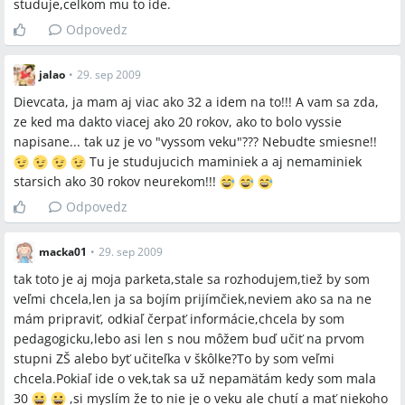
studuje,celkom mu to ide.
Odpovedz
jalao
•
29. sep 2009
Dievcata, ja mam aj viac ako 32 a idem na to!!! A vam sa zda,
ze ked ma dakto viacej ako 20 rokov, ako to bolo vyssie
napisane... tak uz je vo "vyssom veku"??? Nebudte smiesne!!
Tu je studujucich maminiek a aj nemaminiek
starsich ako 30 rokov neurekom!!!
Odpovedz
macka01
•
29. sep 2009
tak toto je aj moja parketa,stale sa rozhodujem,tiež by som
veľmi chcela,len ja sa bojím prijímčiek,neviem ako sa na ne
mám pripraviť, odkiaľ čerpať informácie,chcela by som
pedagogicku,lebo asi len s nou môžem buď učiť na prvom
stupni ZŠ alebo byť učiteľka v škôlke?To by som veľmi
chcela.Pokiaľ ide o vek,tak sa už nepamätám kedy som mala
30
,si myslím že to nie je o veku ale chutí a mať niekoho