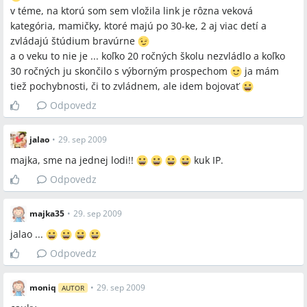
v téme, na ktorú som sem vložila link je rôzna veková
kategória, mamičky, ktoré majú po 30-ke, 2 aj viac detí a
zvládajú štúdium bravúrne
a o veku to nie je ... koľko 20 ročných školu nezvládlo a koľko
30 ročných ju skončilo s výborným prospechom
ja mám
tiež pochybnosti, či to zvládnem, ale idem bojovať
Odpovedz
jalao
•
29. sep 2009
majka, sme na jednej lodi!!
kuk IP.
Odpovedz
majka35
•
29. sep 2009
jalao ...
Odpovedz
moniq
•
29. sep 2009
AUTOR