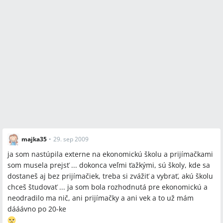
majka35
•
29. sep 2009
ja som nastúpila externe na ekonomickú školu a prijímačkami
som musela prejsť ... dokonca veľmi ťažkými, sú školy, kde sa
dostaneš aj bez prijímačiek, treba si zvážiť a vybrať, akú školu
chceš študovať ... ja som bola rozhodnutá pre ekonomickú a
neodradilo ma nič, ani prijímačky a ani vek a to už mám
dááávno po 20-ke