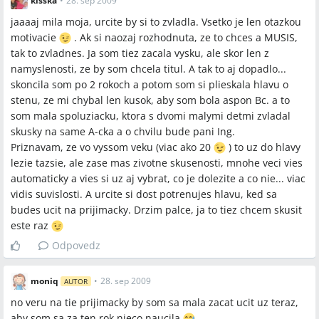
kisska
•
28. sep 2009
jaaaaj mila moja, urcite by si to zvladla. Vsetko je len otazkou
motivacie
. Ak si naozaj rozhodnuta, ze to chces a MUSIS,
tak to zvladnes. Ja som tiez zacala vysku, ale skor len z
namyslenosti, ze by som chcela titul. A tak to aj dopadlo...
skoncila som po 2 rokoch a potom som si plieskala hlavu o
stenu, ze mi chybal len kusok, aby som bola aspon Bc. a to
som mala spoluziacku, ktora s dvomi malymi detmi zvladal
skusky na same A-cka a o chvilu bude pani Ing.
Priznavam, ze vo vyssom veku (viac ako 20
) to uz do hlavy
lezie tazsie, ale zase mas zivotne skusenosti, mnohe veci vies
automaticky a vies si uz aj vybrat, co je dolezite a co nie... viac
vidis suvislosti. A urcite si dost potrenujes hlavu, ked sa
budes ucit na prijimacky. Drzim palce, ja to tiez chcem skusit
este raz
Odpovedz
moniq
•
28. sep 2009
AUTOR
no veru na tie prijimacky by som sa mala zacat ucit uz teraz,
aby som sa za ten rok nieco naucila