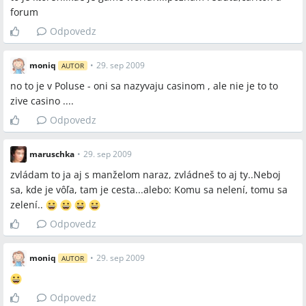
forum
Odpovedz
moniq
•
29. sep 2009
AUTOR
no to je v Poluse - oni sa nazyvaju casinom , ale nie je to to
zive casino ....
Odpovedz
maruschka
•
29. sep 2009
zvládam to ja aj s manželom naraz, zvládneš to aj ty..Neboj
sa, kde je vôľa, tam je cesta...alebo: Komu sa nelení, tomu sa
zelení..
Odpovedz
moniq
•
29. sep 2009
AUTOR
Odpovedz