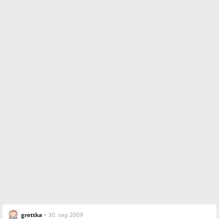
grettka
•
30. sep 2009