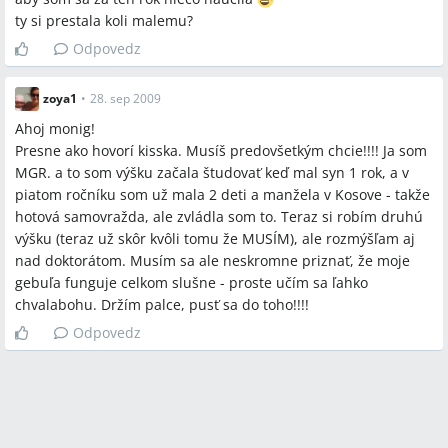
ty si prestala koli malemu?
Odpovedz
zoya1
•
28. sep 2009
Ahoj monig!
Presne ako hovorí kisska. Musíš predovšetkým chcie!!!! Ja som
MGR. a to som výšku začala študovať keď mal syn 1 rok, a v
piatom ročníku som už mala 2 deti a manžela v Kosove - takže
hotová samovražda, ale zvládla som to. Teraz si robím druhú
výšku (teraz už skôr kvôli tomu že MUSÍM), ale rozmýšľam aj
nad doktorátom. Musím sa ale neskromne priznať, že moje
gebuľa funguje celkom slušne - proste učím sa ľahko
chvalabohu. Držím palce, pusť sa do toho!!!!
Odpovedz