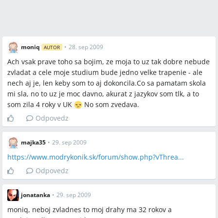
moniq
•
28. sep 2009
AUTOR
Ach vsak prave toho sa bojim, ze moja to uz tak dobre nebude
zvladat a cele moje studium bude jedno velke trapenie - ale
nech aj je, len keby som to aj dokoncila.Co sa pamatam skola
mi sla, no to uz je moc davno, akurat z jazykov som tlk, a to
som zila 4 roky v UK
No som zvedava.
Odpovedz
majka35
•
29. sep 2009
https://www.modrykonik.sk/forum/show.php?vThrea...
Odpovedz
jonatanka
•
29. sep 2009
moniq, neboj zvladnes to moj drahy ma 32 rokov a