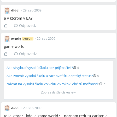
diddi
•
29. sep 2009
a v ktorom v BA?
Odpovedz
moniq
•
29. sep 2009
AUTOR
game world
Odpovedz
Ako si vybrať vysokú školu bez prijímačiek?
4
Ako zmeniť vysokú školu a zachovať študentský status?
8
Návrat na vysokú školu vo veku 26 rokov: Aké sú možnosti?
7
Zobraz ďalšie diskusie
diddi
•
29. sep 2009
to je ktore?...kde je game world?....poznam redutu,carlton a