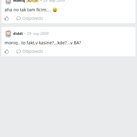
moniq
•
29. sep 2009
AUTOR
aha no tak tam ficim....
Odpovedz
diddi
•
29. sep 2009
moniq...to fakt,v kasine?...kde?...v BA?
Odpovedz