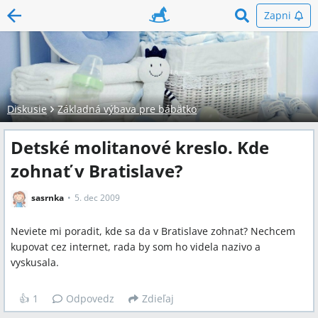
Zapni
Diskusie
Základná výbava pre bábätko
Detské molitanové kreslo. Kde
zohnať v Bratislave?
sasrnka
5. dec 2009
Neviete mi poradit, kde sa da v Bratislave zohnat? Nechcem
kupovat cez internet, rada by som ho videla nazivo a
vyskusala.
👍
1
Odpovedz
Zdieľaj