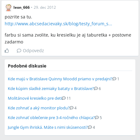
leon_666
•
29. dec 2012
pozrite sa tu.
http://www.abcsedacievaky.sk/blog/testy_forum_s...
farbu si sama zvolite, ku kresielku je aj taburetka + postovne
zadarmo
Odpovedz
Podobné diskusie
Kde majú v Bratislave Quinny Moodd priamo v predajni?
1
Kde kúpim sladké zemiaky bataty v Bratislave?
6
Molitánové kresielko pre deti
11
Kde zohnať a aký monitor plodu?
4
Kde zohnať oblečenie pre 3-4 ročného chlapca?
5
Jungle Gym ihriská. Máte s nimi skúsenosti?
4