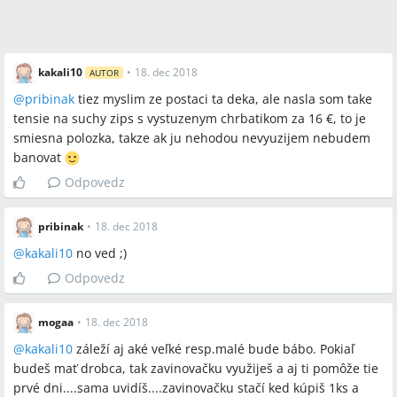
kakali10
•
18. dec 2018
AUTOR
@
pribinak
tiez myslim ze postaci ta deka, ale nasla som take
tensie na suchy zips s vystuzenym chrbatikom za 16 €, to je
smiesna polozka, takze ak ju nehodou nevyuzijem nebudem
banovat
Odpovedz
pribinak
•
18. dec 2018
@
kakali10
no ved ;)
Odpovedz
mogaa
•
18. dec 2018
@
kakali10
záleží aj aké veľké resp.malé bude bábo. Pokiaľ
budeš mať drobca, tak zavinovačku využiješ a aj ti pomôže tie
prvé dni....sama uvidíš....zavinovačku stačí ked kúpiš 1ks a