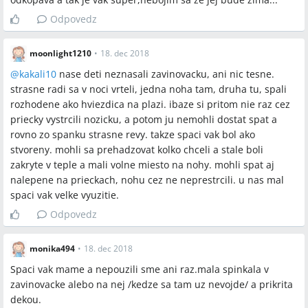
Odpovedz
moonlight1210
•
18. dec 2018
@
kakali10
nase deti neznasali zavinovacku, ani nic tesne.
strasne radi sa v noci vrteli, jedna noha tam, druha tu, spali
rozhodene ako hviezdica na plazi. ibaze si pritom nie raz cez
priecky vystrcili nozicku, a potom ju nemohli dostat spat a
rovno zo spanku strasne revy. takze spaci vak bol ako
stvoreny. mohli sa prehadzovat kolko chceli a stale boli
zakryte v teple a mali volne miesto na nohy. mohli spat aj
nalepene na prieckach, nohu cez ne neprestrcili. u nas mal
spaci vak velke vyuzitie.
Odpovedz
monika494
•
18. dec 2018
Spaci vak mame a nepouzili sme ani raz.mala spinkala v
zavinovacke alebo na nej /kedze sa tam uz nevojde/ a prikrita
dekou.