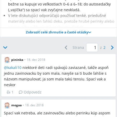
bežne sa kupuje vo veľkostiach 0–6 a 6–18; do autosedačky
(„vajíčka“) sa spací vak zvyčajne nevkladá.
V lete diskutujúci odporúčajú používať tenké, priedušné
materiály alebo len ľahkú deku, pretože hrubé perinky alebo
zavinovačky môžu viesť k prehriatiu dieťaťa.
Zobraziť celé zhrnutie a časté otázky
Strana
z
2
Najčastejšie otázky
pininka
•
18. dec 2018
Q:
Potrebujem do nemocnice priniesť spací vak alebo
@
kakali10
niektoré deti radi spávajú zaviazané, takže aspoň
zavinovačku?
jednu zavinovacku by som mala, navyše sa ti bude ľahšie s
A:
Väčšina rodičov nebalí spací vak do pôrodnice; zavinovačka
názvom manipulovať, ja som mala takú tensiu. Spací vak a
sa môže priniesť pre prvé dni, ale pri odchode z nemocnice
neskor
často ide bábätko vo vajíčku a prikryje sa dekou.
👍
1
Odpovedz
Q:
Môžem použiť spací vak v autosedačke (vajíčku)?
A:
Nie, spací vak sa do vajíčka obvykle nevmestí; pri prevoze z
mogaa
•
18. dec 2018
nemocnice sa bábätko do autosedačky zvykne dať v oblečení a
prikryť dekou alebo autodekou.
Spací vak netreba, ale zavinovačku alebo perinku kúp aspom