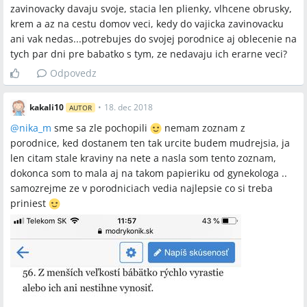
zavinovacky davaju svoje, stacia len plienky, vlhcene obrusky,
krem a az na cestu domov veci, kedy do vajicka zavinovacku
ani vak nedas...potrebujes do svojej porodnice aj oblecenie na
tych par dni pre babatko s tym, ze nedavaju ich erarne veci?
Odpovedz
kakali10
•
18. dec 2018
AUTOR
@
nika_m
sme sa zle pochopili
nemam zoznam z
porodnice, ked dostanem ten tak urcite budem mudrejsia, ja
len citam stale kraviny na nete a nasla som tento zoznam,
dokonca som to mala aj na takom papieriku od gynekologa ..
samozrejme ze v porodniciach vedia najlepsie co si treba
priniest