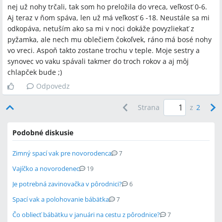
nej už nohy trčali, tak som ho preložila do vreca, veľkosť 0-6.
Aj teraz v ňom spáva, len už má veľkosť 6 -18. Neustále sa mi
odkopáva, netuším ako sa mi v noci dokáže povyzliekať z
pyžamka, ale nech mu oblečiem čokoľvek, ráno má bosé nohy
vo vreci. Aspoň takto zostane trochu v teple. Moje sestry a
synovec vo vaku spávali takmer do troch rokov a aj môj
chlapček bude ;)
Odpovedz
Strana
z
2
Podobné diskusie
Zimný spací vak pre novorodenca
7
Vajíčko a novorodenec
19
Je potrebná zavinovačka v pôrodnici?
6
Spací vak a polohovanie bábätka
7
Čo obliecť bábätku v januári na cestu z pôrodnice?
7