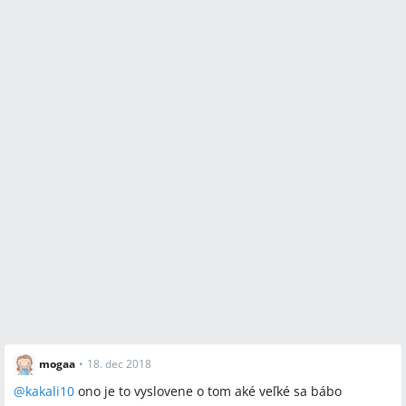
mogaa
•
18. dec 2018
@
kakali10
ono je to vyslovene o tom aké veľké sa bábo