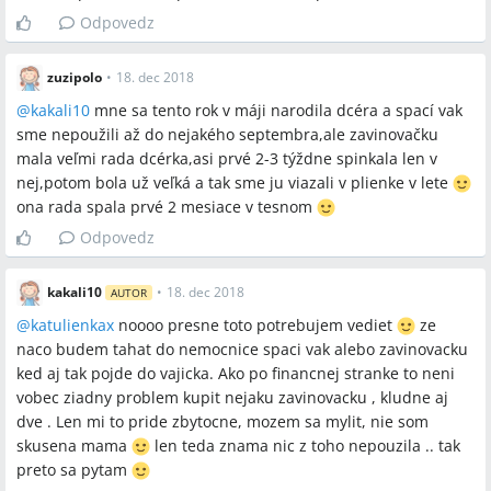
viazanie plienkou
Odpovedz
zuzipolo
•
18. dec 2018
Miesta a osoby
@
kakali10
mne sa tento rok v máji narodila dcéra a spací vak
žiadne
sme nepoužili až do nejakého septembra,ale zavinovačku
mala veľmi rada dcérka,asi prvé 2-3 týždne spinkala len v
nej,potom bola už veľká a tak sme ju viazali v plienke v lete
ona rada spala prvé 2 mesiace v tesnom
Odpovedz
kakali10
•
18. dec 2018
AUTOR
@
katulienkax
noooo presne toto potrebujem vediet
ze
naco budem tahat do nemocnice spaci vak alebo zavinovacku
ked aj tak pojde do vajicka. Ako po financnej stranke to neni
vobec ziadny problem kupit nejaku zavinovacku , kludne aj
dve . Len mi to pride zbytocne, mozem sa mylit, nie som
skusena mama
len teda znama nic z toho nepouzila .. tak
preto sa pytam