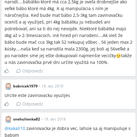
narodí....bábätko ktoré má cca 2,5kg je oveľa drobnejšie ako
veľké bábo ktoré má 4kg. A aj manipulácia s ním je
náročnejšia. Keď bude mať bábo 2,5-3kg tam zavinovačku
oceníš a aj využiješ, pri 4kg bábätku ju nebudeš ani
potrebovať, ani sa ti do nej nevojde. Niektoré bábätká majú
4kg až v 2-3mesiacoch, iné hned pri narodení....Ak vieš že
bábo bude mač cca 3kg tak 52 nekupuj vôbec , 56 jeden max 2
kúsky....naša keď sa narodila mala 2300g, jej boli aj 56veľké a
po naroden sme jej ešte dokupovali najmenšie vecičky
takže
u nás zavinovačka prvé dni určite využitá na 100%.
Odpovedz
bobricek1979
•
18. dec 2018
Urcite este zavinovacku vyuzijes
Odpovedz
snehulienka82
•
18. dec 2018
@
kakali10
zavinovacka je dobra vec, lahsie sa aj manipuluje s
babom