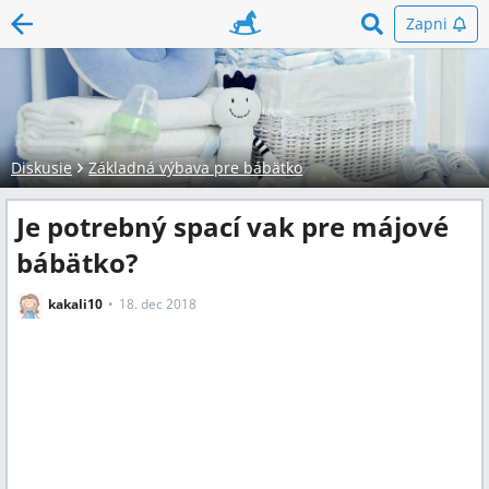
Zapni
Diskusie
Základná výbava pre bábätko
Je potrebný spací vak pre májové
bábätko?
kakali10
18. dec 2018