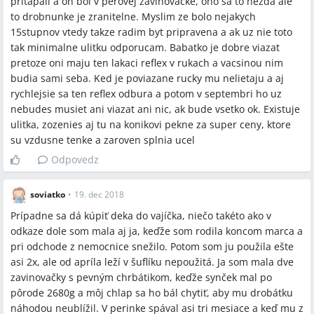
pritapali a on bol v perovej zavinovacke, ono sa to nezda ale
to drobnunke je zranitelne. Myslim ze bolo nejakych
15stupnov vtedy takze radim byt pripravena a ak uz nie toto
tak minimalne ulitku odporucam. Babatko je dobre viazat
pretoze oni maju ten lakaci reflex v rukach a vacsinou nim
budia sami seba. Ked je poviazane rucky mu nelietaju a aj
rychlejsie sa ten reflex odbura a potom v septembri ho uz
nebudes musiet ani viazat ani nic, ak bude vsetko ok. Existuje
ulitka, zozenies aj tu na konikovi pekne za super ceny, ktore
su vzdusne tenke a zaroven splnia ucel
Odpovedz
soviatko
•
19. dec 2018
Prípadne sa dá kúpiť deka do vajíčka, niečo takéto ako v
odkaze dole som mala aj ja, keďže som rodila koncom marca a
pri odchode z nemocnice snežilo. Potom som ju použila ešte
asi 2x, ale od apríla leží v šuflíku nepoužitá. Ja som mala dve
zavinovačky s pevným chrbátikom, keďže synček mal po
pôrode 2680g a môj chlap sa ho bál chytiť, aby mu drobátku
náhodou neublížil. V perinke spával asi tri mesiace a keď mu z