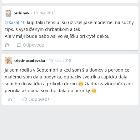
pribinak
•
18. dec 2018
@
kakali10
kup taku tensiu, su uz všelijaké moderne, na suchy
zips, s vystuženým chrbatikom a tak
Ale v máji bude babo Asi vo vajíčku prikryté dekou
Odpovedz
kristinasadovska
•
18. dec 2018
Ja som rodila v Septembri a keď som šla domov s porodnice
malému som dala bodynká, dupacky svetrík a capicku dala
som ho do vajíčka a prikryla dekou
žiadna zavinovačka ani
perinka až doma som ho dala do perinky
👍
1
Odpovedz