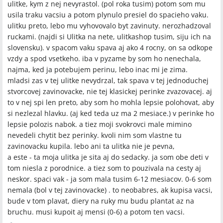
ulitke, kym z nej nevyrastol. (pol roka tusim) potom som mu
usila traku vacsiu a potom plynulo presiel do spacieho vaku.
ulitku preto, lebo mu vyhovovalo byt zavinuty. nerozhadzoval
ruckami. (najdi si Ulitka na nete, ulitkashop tusim, siju ich na
slovensku). v spacom vaku spava aj ako 4 rocny, on sa odkope
vzdy a spod vsetkeho. iba v pyzame by som ho nenechala,
najma, ked ja potebujem perinu, lebo inac mi je zima.
mladsi zas v tej ulitke nevydrzal, tak spava v tej jednoduchej
stvorcovej zavinovacke, nie tej klasickej perinke zvazovacej. aj
to v nej spi len preto, aby som ho mohla lepsie polohovat, aby
si nezlezal hlavku. (aj ked teda uz ma 2 mesiace.) v perinke ho
lepsie polozis nabok. a tiez moji svokrovci male mimino
nevedeli chytit bez perinky. kvoli nim som vlastne tu
zavinovacku kupila. lebo ani ta ulitka nie je pevna,
a este - ta moja ulitka je sita aj do sedacky. ja som obe deti v
tom niesla z porodnice. a tiez som to pouzivala na cesty aj
neskor. spaci vak - ja som mala tusim 6-12 mesiacov. 0-6 som
nemala (bol v tej zavinovacke) . to neobabres, ak kupisa vacsi,
bude v tom plavat, diery na ruky mu budu plantat az na
bruchu. musi kupoit aj mensi (0-6) a potom ten vacsi.