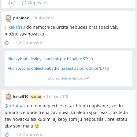
👍
1
Odpovedz
pribinak
•
18. dec 2018
@
kakali10
do nemocnice urcite nebudes brat spací vak,
možno zavinovacku
Odpovedz
Ako vybrať ideálny spací vak pre bábätko?
13
Ako správne obliecť bábätko na cestu z pôrodnice?
13
Zobraz ďalšie diskusie
kakali10
•
18. dec 2018
AUTOR
@
pribinak
na tom papieri je to tak hlupo napisane , ze do
porodnice bude treba zavinovacka alebo spaci vak.. tak teda
zavinovacku asi kupim, aj keby som ju nepouzila , pre istotu
aby som mala
Odpovedz