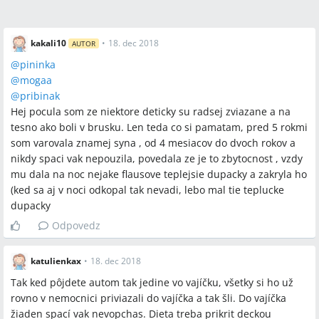
Otvorené otázky
kakali10
•
18. dec 2018
AUTOR
Aká presná veľkosť oblečenia (52 vs 56) je optimálna pri
@
pininka
konkrétnej očakávanej pôrodnej hmotnosti?
@
mogaa
Ako dlho je bezpečné a vhodné dieťa pevne zavinovať bez
@
pribinak
rizika prehriatia alebo obmedzenia pohybu?
Hej pocula som ze niektore deticky su radsej zviazane a na
tesno ako boli v brusku. Len teda co si pamatam, pred 5 rokmi
som varovala znamej syna , od 4 mesiacov do dvoch rokov a
nikdy spaci vak nepouzila, povedala ze je to zbytocnost , vzdy
Spomenuté značky a firmy
mu dala na noc nejake flausove teplejsie dupacky a zakryla ho
(ked sa aj v noci odkopal tak nevadi, lebo mal tie teplucke
Brendon, Ulítka, ulitkashop, Koník, sport-active.sk,
dupacky
emamamamu.sk
Odpovedz
Spomenuté produkty a metódy
katulienkax
•
18. dec 2018
Tak ked pôjdete autom tak jedine vo vajíčku, všetky si ho už
zavinovačka, ulítka, perinka, spací vak, spací vak veľkosť 0–6,
rovno v nemocnici priviazali do vajíčka a tak šli. Do vajíčka
spací vak veľkosť 6–18, deka do vajíčka, autodeka „kukla“,
žiaden spací vak nevopchas. Dieta treba prikrit deckou
vystužený chrbtík, suchý zips, oblečenie veľkosti 52, 56, 68,