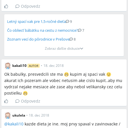
Odpovedz
Letný spací vak pre 1,5-ročné dieťa
9
Čo obliecť bábätku na cestu z nemocnice?
7
Zoznam vecí do pôrodnice v Prešove
8
Zobraz ďalšie diskusie
kakali10
•
18. dec 2018
AUTOR
Ok babulky, presvedcili ste ma
kupim aj spaci vak
akurat ich pozeram ale vobec netusim ake cislo kupit..aby mu
vydrzal nejake mesiace ale zase aby nebol velikansky cez celu
postielku
Odpovedz
ukulela
•
18. dec 2018
@
kakali10
kazde dieta je ine. moj prvy spaval v zavinovacke /