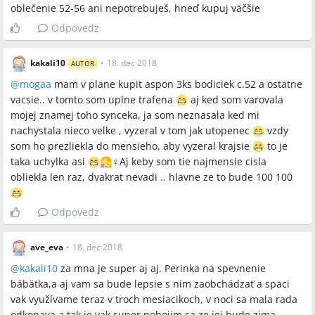
oblečenie 52-56 ani nepotrebuješ, hneď kupuj väčšie
Odpovedz
kakali10
•
18. dec 2018
AUTOR
@
mogaa
mam v plane kupit aspon 3ks bodiciek c.52 a ostatne
vacsie.. v tomto som uplne trafena
aj ked som varovala
mojej znamej toho synceka, ja som neznasala ked mi
nachystala nieco velke , vyzeral v tom jak utopenec
vzdy
som ho prezliekla do mensieho, aby vyzeral krajsie
to je
taka uchylka asi
‍♀️Aj keby som tie najmensie cisla
obliekla len raz, dvakrat nevadi .. hlavne ze to bude 100 100
Odpovedz
ave_eva
•
18. dec 2018
@
kakali10
za mna je super aj aj. Perinka na spevnenie
bábätka,a aj vam sa bude lepsie s nim zaobchádzať a spaci
vak využívame teraz v troch mesiacikoch, v noci sa mala rada
odkopava a tak je vak super,nebojim sa ze jej bude zima...