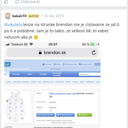
Odpovedz
kakali10
•
18. dec 2018
AUTOR
@
ukulela
lenze na stranke brendon nie je cislovanie ze od 0
po 6 a podobne, tam je to takto..ze velkost 68, to vobec
netusim aka je