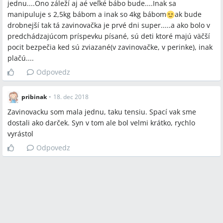
jednu....Ono záleží aj aé veľké bábo bude....Inak sa
Q:
Akú veľkosť oblečenia a zavinovačky kúpiť pre novorodenca?
manipuluje s 2,5kg bábom a inak so 4kg bábom
ak bude
A:
Používané veľkosti v diskusii sú 52 a 56; pri očakávanej
drobnejší tak tá zavinovačka je prvé dni super.....a ako bolo v
pôrodnej hmotnosti okolo 2,3 kg môže byť potrebné 52 a
predchádzajúcom príspevku písané, sú deti ktoré majú väčší
zavinovačka, pri 3–4 kg sa odporúča rovno 56 alebo väčšie („56
pocit bezpečia ked sú zviazané(v zavinovačke, v perinke), inak
jeden max 2 kúsky“).
plačú....
Q:
Kedy prejsť zo zavinovačky do spacieho vaku?
Odpovedz
A:
Rodičia opisujú zavinovačku v 0.–2.–3. mesiaci a prechod do
spacieho vaku od približne 3 mesiacov; niektorí používali spací
pribinak
•
18. dec 2018
vak do 2–3 rokov.
Zavinovacku som mala jednu, taku tensiu. Spací vak sme
Q:
Ako predísť prehriatiu pri zavinovaní v lete?
dostali ako darček. Syn v tom ale bol velmi krátko, rychlo
A:
Diskutujúci odporúčajú tenké priedušné materiály, ľahké
vyrástol
deky alebo viazanie plenou namiesto hrubých perín, a sledovať
Odpovedz
teplotu v byte/byte cez noc.
Q:
Kde zoženiem ulítku alebo autodeku spomínané v diskusii?
A:
Spomínané zdroje sú „ulitkashop“ (predaj ulítok), inzercia na
Koníkovi, obchod sport-active.sk (autodeka „kukla“) a
vyhľadávanie rád a recenzií na emamamamu.sk.