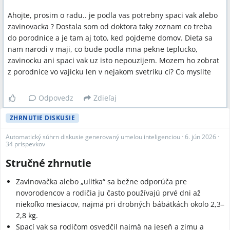
Ahojte, prosim o radu.. je podla vas potrebny spaci vak alebo
zavinovacka ? Dostala som od doktora taky zoznam co treba
do porodnice a je tam aj toto, ked pojdeme domov. Dieta sa
nam narodi v maji, co bude podla mna pekne teplucko,
zavinocku ani spaci vak uz isto nepouzijem. Mozem ho zobrat
z porodnice vo vajicku len v nejakom svetriku ci? Co myslite
Odpovedz
Zdieľaj
ZHRNUTIE DISKUSIE
Automatický súhrn diskusie generovaný umelou inteligenciou
·
6. jún 2026
·
34 príspevkov
Stručné zhrnutie
Zavinovačka alebo „ulitka“ sa bežne odporúča pre
novorodencov a rodičia ju často používajú prvé dni až
niekoľko mesiacov, najmä pri drobných bábätkách okolo 2,3–
2,8 kg.
Spací vak sa rodičom osvedčil najmä na jeseň a zimu a