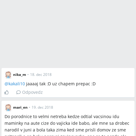
nika_m
•
18. dec 2018
@
kakali10
jaaaaj tak :D uz chapem prepac :D
Odpovedz
mari_en
•
19. dec 2018
Do porodnice to velmi netreba kedze odtial vacsinou idu
maminky na aute cize do vajicka ide babo, ale mne sa drobec
narodil v juni a bola taka zima ked sme prisli domov ze sme