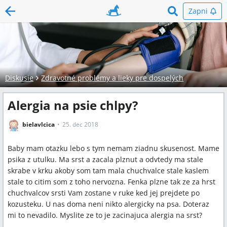
Zapni
Diskusie
Zdravotné problémy a lieky pre dospelých
Alergia na psie chlpy?
bielavlcica
25. dec 2018
Baby mam otazku lebo s tym nemam ziadnu skusenost. Mame
psika z utulku. Ma srst a zacala plznut a odvtedy ma stale
skrabe v krku akoby som tam mala chuchvalce stale kaslem
stale to citim som z toho nervozna. Fenka plzne tak ze za hrst
chuchvalcov srsti Vam zostane v ruke ked jej prejdete po
kozusteku. U nas doma neni nikto alergicky na psa. Doteraz
mi to nevadilo. Myslite ze to je zacinajuca alergia na srst?