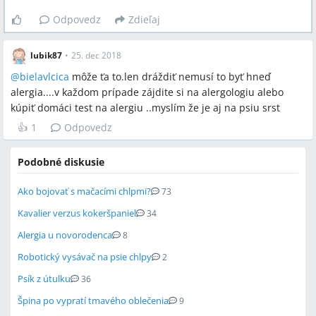
Odpovedz
Zdieľaj
lubik87
•
25. dec 2018
@
bielavlcica
môže ťa to.len dráždiť nemusí to byť hneď
alergia....v každom prípade zájdite si na alergologiu alebo
kúpiť domáci test na alergiu ..myslím že je aj na psiu srst
👍
1
Odpovedz
Podobné diskusie
Ako bojovať s mačacími chlpmi?
73
Kavalier verzus kokeršpaniel
34
Alergia u novorodenca
8
Robotický vysávač na psie chlpy
2
Psík z útulku
36
Špina po vypratí tmavého oblečenia
9