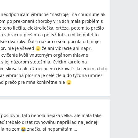
e neodporučam vibračné "nastroje" na chudnutie ak
som po prekonaní choroby v 18tich mala problém s
toho liečila, elektroliečka, ortéza, potom to prešlo
la vibračnu plošinu a po týždni sa mi komplet to
lšie dva roky. Ďalší nazor čo som počula od mojej
zor, nie je vševed
že ani vibracie ani napr.
cvičenie kvôli vnutorným orgánom (hlavne
 s jej názorom stotožnila. Cvičím kardio na
om skušala ale už nechcem riskovať s kolenom a toto
az vibračná plošina je celé zle a do týždna umrieš
ad prečo pre mňa konkrétne nie
 posilovni, táto nebola nejaká veľká, ale mala také
eď trebalo držať rovnováhu napríklad na jednej
hla na zem
značku si nepamätám....