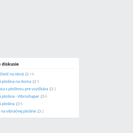
 diskusie
čistič na okná
14
á plošina na doma
5
ta s plošinou pre vozičkára
2
 plošina - Vibroshaper
6
 plošina
6
 na vibračnej plošine
2