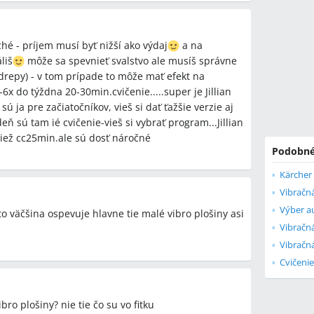
é - príjem musí byť nižší ako výdaj
a na
liš
môže sa spevnieť svalstvo ale musíš správne
drepy) - v tom prípade to môže mať efekt na
6x do týždna 20-30min.cvičenie.....super je Jillian
 sú ja pre začiatočníkov, vieš si dať ťažšie verzie aj
eň sú tam ié cvičenie-vieš si vybrať program...Jillian
tiež cc25min.ale sú dosť náročné
Podobné
Kärcher 
Vibračn
Výber au
o väčšina ospevuje hlavne tie malé vibro plošiny asi
Vibračná
Vibračná
Cvičenie
o plošiny? nie tie čo su vo fitku