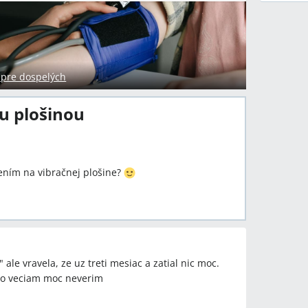
 pre dospelých
u plošinou
čením na vibračnej plošine?
 ale vravela, ze uz treti mesiac a zatial nic moc.
mto veciam moc neverim