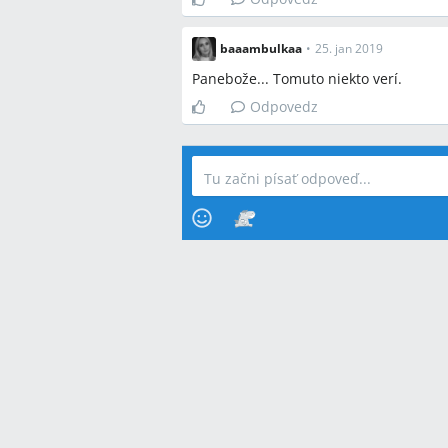
baaambulkaa
•
25. jan 2019
Panebože... Tomuto niekto verí.
Odpovedz