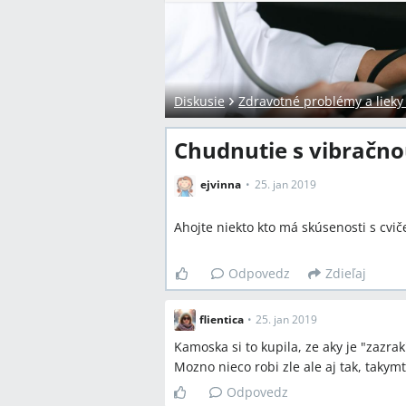
Diskusie
Zdravotné problémy a lieky
Chudnutie s vibračno
ejvinna
25. jan 2019
Ahojte niekto kto má skúsenosti s cvi
Odpovedz
Zdieľaj
flientica
•
25. jan 2019
Kamoska si to kupila, ze aky je "zazrak"
Mozno nieco robi zle ale aj tak, taky
Odpovedz