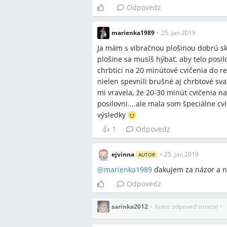
Odpovedz
marienka1989
•
25. jan 2019
Ja mám s vibračnou plošinou dobrú sk
plošine sa musíš hýbať, aby telo posilo
chrbtici na 20 minútové cvičenia do re
nielen spevnili brušné aj chrbtové sva
mi vravela, že 20-30 minút cvičenia n
posilovni....ale mala som špeciálne cvik
výsledky
👍
1
Odpovedz
ejvinna
•
25. jan 2019
AUTOR
@
marienka1989
ďakujem za názor a na 
Odpovedz
sarinka2012
•
Autor odpoveď zmazal
•