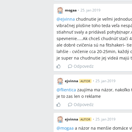
mogaa
•
25. jan 2019
@
ejvinna
chudnutie je veľmi jednoduch
vibračnej plošine toho teda veľa nespá
stiahnuť svaly a pridávaš pohyb(napr.
spevnenie.....Ak chceš chudnúť stačí 4-
ale dobré cvičenia sú na fitshakeri- tie
lahšie - cvičenie cca 20-25min, každý d
je super na chudnutie jej videá majú 
Odpovedz
ejvinna
•
25. jan 2019
AUTOR
@
flientica
zaujíma ma názor, nakoľko t
je to zas len o reklame
Odpovedz
ejvinna
•
25. jan 2019
AUTOR
@
mogaa
a názor na menšie domáce vibr