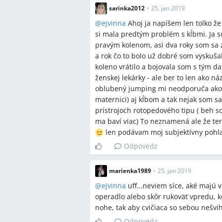
sarinka2012
•
25. jan 2019
@
ejvinna
Ahoj ja napíšem len tolko ž
si mala predtým problém s kĺbmi. Ja 
pravým kolenom, asi dva roky som sa z 
a rok čo to bolo už dobré som vyskuša
koleno vrátilo a bojovala som s tým da
ženskej lekárky - ale ber to len ako ná
oblubený jumping mi neodporuča ako 
maternici) aj kĺbom a tak nejak som sa
prístrojoch rotopedového tipu ( beh s
ma baví viac) To neznamená ale že ter
len podávam moj subjektívny pohl
Odpovedz
marienka1989
•
25. jan 2019
@
ejvinna
uff...neviem síce, aké majú v
operadlo alebo skôr rukoväť vpredu, k
nohe, tak aby cvičiaca so sebou nešvi
Odpovedz