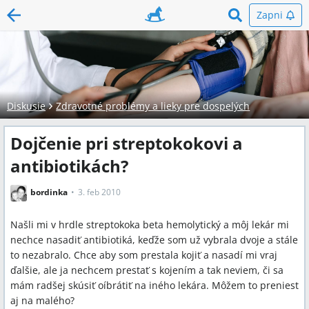
Zapni
Diskusie
Zdravotné problémy a lieky pre dospelých
Dojčenie pri streptokokovi a
antibiotikách?
bordinka
3. feb 2010
Našli mi v hrdle streptokoka beta hemolytický a môj lekár mi
nechce nasadiť antibiotiká, keďže som už vybrala dvoje a stále
to nezabralo. Chce aby som prestala kojiť a nasadí mi vraj
ďalšie, ale ja nechcem prestať s kojením a tak neviem, či sa
mám radšej skúsiť oíbrátiť na iného lekára. Môžem to preniesť
aj na malého?