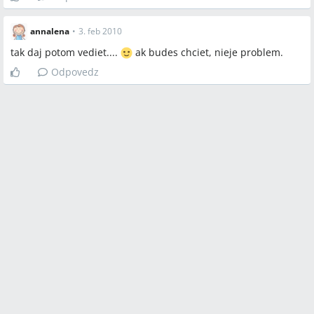
annalena
•
3. feb 2010
tak daj potom vediet....
ak budes chciet, nieje problem.
Odpovedz