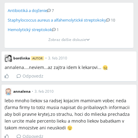
Antibiotiká a dojčenie
7
Staphylococcus aureus a alfahemolytické streptokoky
10
Hemolytický streptokok
1
Zobraz ďalšie diskusie
bordinka
•
3. feb 2010
AUTOR
annalena....neviem...az zajtra idem k lekarovi...
Odpovedz
annalena
•
3. feb 2010
lebo mnoho liekov sa radsej kojacim maminam vobec neda
(farma firmy to totiz musia napisat do pribalovych informacii
aby boli pravne kryte),zo strachu, hoci do mliecka prechadza
len urcite male percento lieku a mnoho liekov babatkam v
takom mnozstve ani neuskodi
Odpovedz