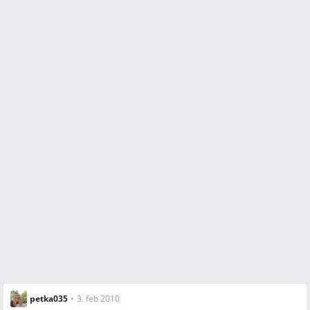
petka035
•
3. feb 2010