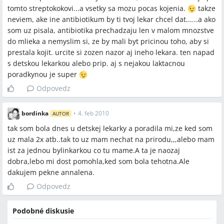
tomto streptokokovi...a vsetky sa mozu pocas kojenia.
takze
neviem, ake ine antibiotikum by ti tvoj lekar chcel dat......a ako
som uz pisala, antibiotika prechadzaju len v malom mnozstve
do mlieka a nemyslim si, ze by mali byt pricinou toho, aby si
prestala kojit. urcite si zozen nazor aj ineho lekara. ten napad
s detskou lekarkou alebo prip. aj s nejakou laktacnou
poradkynou je super
Odpovedz
bordinka
•
4. feb 2010
AUTOR
tak som bola dnes u detskej lekarky a poradila mi,ze ked som
uz mala 2x atb..tak to uz mam nechat na prirodu,,,alebo mam
ist za jednou bylinkarkou co tu mame.A ta je naozaj
dobra,lebo mi dost pomohla,ked som bola tehotna.Ale
dakujem pekne annalena.
Odpovedz
Podobné diskusie