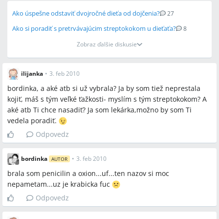
Ako úspešne odstaviť dvojročné dieťa od dojčenia?
27
Ako si poradiť s pretrvávajúcim streptokokom u dieťaťa?
8
Zobraz ďalšie diskusie
ilijanka
•
3. feb 2010
bordinka, a aké atb si už vybrala? Ja by som tiež neprestala
kojiť, máš s tým veľké ťažkosti- myslím s tým streptokokom? A
aké atb Ti chce nasadiť? Ja som lekárka,možno by som Ti
vedela poradiť.
Odpovedz
bordinka
•
3. feb 2010
AUTOR
brala som penicilin a oxion...uf...ten nazov si moc
nepametam...uz je krabicka fuc
Odpovedz