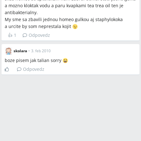
a mozno kloktak vodu a paru kvapkami tea trea oil ten je
antibakterialny.
My sme sa zbavili jednou homeo gulkou aj staphylokoka
a urcite by som neprestala kojit
👍
1
Odpovedz
skolara
•
3. feb 2010
boze pisem jak talian sorry
Odpovedz