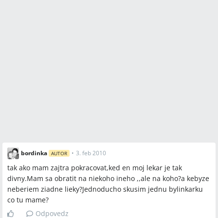
bordinka
•
3. feb 2010
AUTOR
tak ako mam zajtra pokracovat,ked en moj lekar je tak
divny.Mam sa obratit na niekoho ineho ,,ale na koho?a kebyze
neberiem ziadne lieky?Jednoducho skusim jednu bylinkarku
co tu mame?
Odpovedz