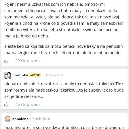
kojeni nesmu uzivat tak som ich nebrala, omohol mi
sumamed a bioparox, chvala bohu maly sa nenakazil, dala
som mu vziat aj vyter, ale bol dobry, tak urcite sa nevzdavaj
kojenia a chod na krcne co ti povedia tam, a maly sa neobral?
robili mu vyter z hrdla, lebo streptokok je svina, moj oco ho
mal a ja hned od neho.
a este ked sa koji tak sa mozu penicilinove lieky a na penicilin
mam alergiu, mne tiez nechceli nic dat, ale toto mi pomohlo.
Odpovedz
bordinka
•
3. feb 2010
AUTOR
bioparox mi vobec nezabral...a maly to nedostal..tuky tuk!Tiez
som rozmyslala naddetskou lekarkou...ta je super.Tak to bude
asi jedine riesenie...
Odpovedz
annalena
•
3. feb 2010
bordinka presla som vsetky antibiotika, co sa bezne davaju pri