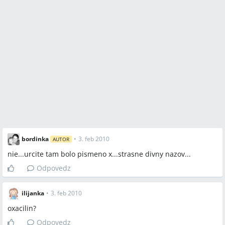
bordinka
•
3. feb 2010
AUTOR
nie...urcite tam bolo pismeno x...strasne divny nazov...
Odpovedz
ilijanka
•
3. feb 2010
oxacilin?
Odpovedz