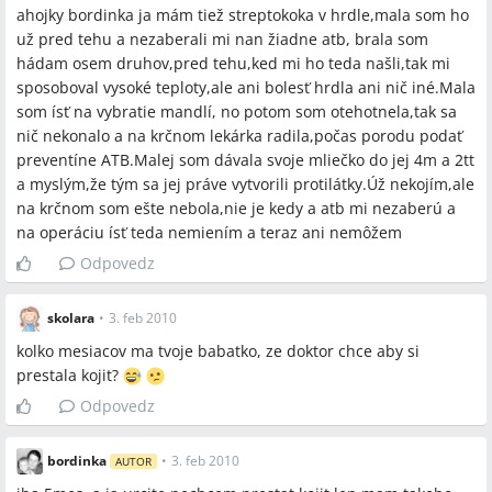
ahojky bordinka ja mám tiež streptokoka v hrdle,mala som ho
už pred tehu a nezaberali mi nan žiadne atb, brala som
hádam osem druhov,pred tehu,ked mi ho teda našli,tak mi
sposoboval vysoké teploty,ale ani bolesť hrdla ani nič iné.Mala
som ísť na vybratie mandlí, no potom som otehotnela,tak sa
nič nekonalo a na krčnom lekárka radila,počas porodu podať
preventíne ATB.Malej som dávala svoje mliečko do jej 4m a 2tt
a myslým,že tým sa jej práve vytvorili protilátky.Úž nekojím,ale
na krčnom som ešte nebola,nie je kedy a atb mi nezaberú a
na operáciu ísť teda nemiením a teraz ani nemôžem
Odpovedz
skolara
•
3. feb 2010
kolko mesiacov ma tvoje babatko, ze doktor chce aby si
prestala kojit?
Odpovedz
bordinka
•
3. feb 2010
AUTOR