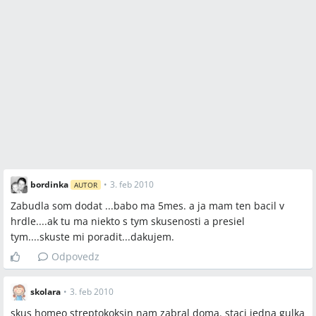
bordinka
•
3. feb 2010
AUTOR
Zabudla som dodat ...babo ma 5mes. a ja mam ten bacil v
hrdle....ak tu ma niekto s tym skusenosti a presiel
tym....skuste mi poradit...dakujem.
Odpovedz
skolara
•
3. feb 2010
skus homeo streptokoksin nam zabral doma. staci jedna gulka