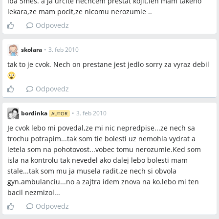
iba 5mes. a ja urcite nechcem prestat kojit.len mam takeho
lekara,ze mam pocit,ze nicomu nerozumie ..
Odpovedz
skolara
•
3. feb 2010
tak to je cvok. Nech on prestane jest jedlo sorry za vyraz debil
Odpovedz
bordinka
•
3. feb 2010
AUTOR
Je cvok lebo mi povedal,ze mi nic nepredpise...ze nech sa
trochu potrapim...tak som tie bolesti uz nemohla vydrat a
letela som na pohotovost...vobec tomu nerozumie.Ked som
isla na kontrolu tak nevedel ako dalej lebo bolesti mam
stale...tak som mu ja musela radit,ze nech si obvola
gyn.ambulanciu...no a zajtra idem znova na ko.lebo mi ten
bacil nezmizol...
Odpovedz