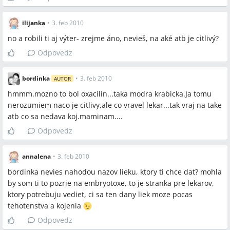
ilijanka
•
3. feb 2010
no a robili ti aj výter- zrejme áno, nevieš, na aké atb je citlivý?
Odpovedz
bordinka
•
3. feb 2010
AUTOR
hmmm.mozno to bol oxacilin...taka modra krabicka.Ja tomu
nerozumiem naco je citlivy,ale co vravel lekar...tak vraj na take
atb co sa nedava koj.maminam....
Odpovedz
annalena
•
3. feb 2010
bordinka nevies nahodou nazov lieku, ktory ti chce dat? mohla
by som ti to pozrie na embryotoxe, to je stranka pre lekarov,
ktory potrebuju vediet, ci sa ten dany liek moze pocas
tehotenstva a kojenia
Odpovedz