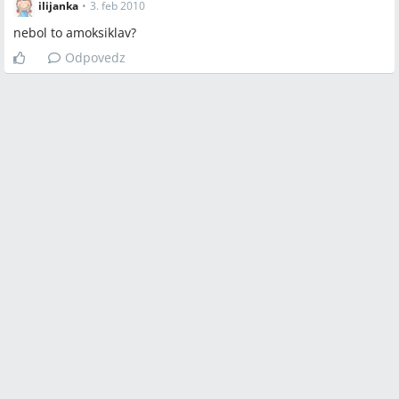
ilijanka
•
3. feb 2010
nebol to amoksiklav?
Odpovedz