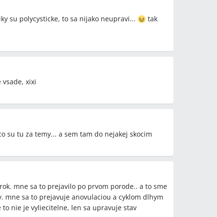
iky su polycysticke, to sa nijako neupravi...
tak
vsade, xixi
co su tu za temy... a sem tam do nejakej skocim
 rok. mne sa to prejavilo po prvom porode.. a to sme
v. mne sa to prejavuje anovulaciou a cyklom dlhym
e to nie je vyliecitelne, len sa upravuje stav