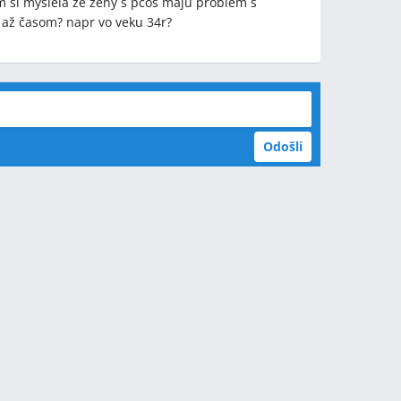
m si myslela že ženy s pcos majú problém s
 až časom? napr vo veku 34r?
Odošli