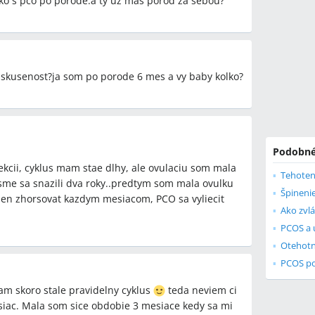
ko s pco po porode.a ty uz mas porod za sebou?
 skusenost?ja som po porode 6 mes a vy baby kolko?
Podobné
ekcii, cyklus mam stae dlhy, ale ovulaciu som mala
Tehoten
sme sa snazili dva roky..predtym som mala ovulku
Špineni
 len zhorsovat kazdym mesiacom, PCO sa vyliecit
PCOS a 
PCOS p
am skoro stale pravidelny cyklus
teda neviem ci
iac. Mala som sice obdobie 3 mesiace kedy sa mi