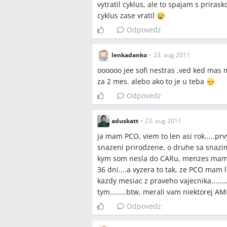
vytratil cyklus, ale to spajam s prira
cyklus zase vratil
Odpovedz
lenkadanko
•
23. aug 2011
oooooo jee sofi nestras ,ved ked mas m
za 2 mes. alebo ako to je u teba
Odpovedz
aduskatt
•
23. aug 2011
ja mam PCO, viem to len asi rok.....p
snazeni prirodzene, o druhe sa snazim
kym som nesla do CARu, menzes mam ka
36 dni....a vyzera to tak, ze PCO mam l
kazdy mesiac z praveho vajecnika.......
tym........btw, merali vam niektorej A
Odpovedz