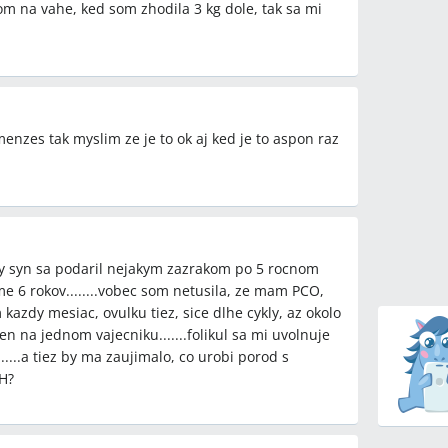
skom na vahe, ked som zhodila 3 kg dole, tak sa mi
enzes tak myslim ze je to ok aj ked je to aspon raz
rvy syn sa podaril nejakym zazrakom po 5 rocnom
e 6 rokov........vobec som netusila, ze mam PCO,
zdy mesiac, ovulku tiez, sice dlhe cykly, az okolo
en na jednom vajecniku.......folikul sa mi uvolnuje
......a tiez by ma zaujimalo, co urobi porod s
MH?