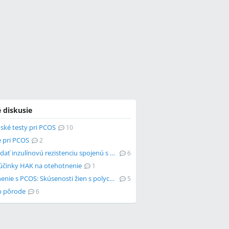
 diskusie
ské testy pri PCOS
10
e pri PCOS
2
Ako zvládať inzulínovú rezistenciu spojenú s PCOS?
6
účinky HAK na otehotnenie
1
Otehotnenie s PCOS: Skúsenosti žien s polycystickými vaječníkmi
5
o pôrode
6