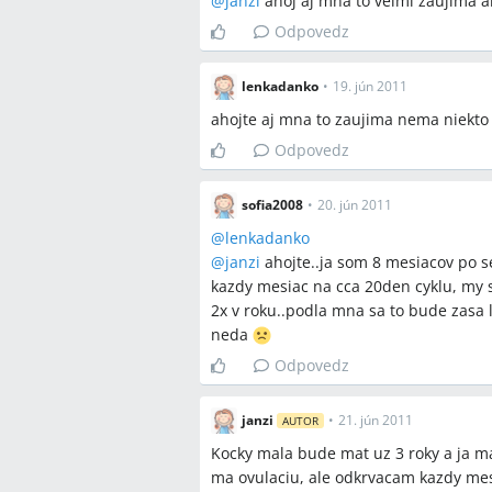
@
janzi
ahoj aj mna to velmi zaujima a
Odpovedz
lenkadanko
•
19. jún 2011
ahojte aj mna to zaujima nema niekto
Odpovedz
sofia2008
•
20. jún 2011
@
lenkadanko
@
janzi
ahojte..ja som 8 mesiacov po s
kazdy mesiac na cca 20den cyklu, my 
2x v roku..podla mna sa to bude zasa
neda
Odpovedz
janzi
•
21. jún 2011
AUTOR
Kocky mala bude mat uz 3 roky a ja m
ma ovulaciu, ale odkrvacam kazdy mes