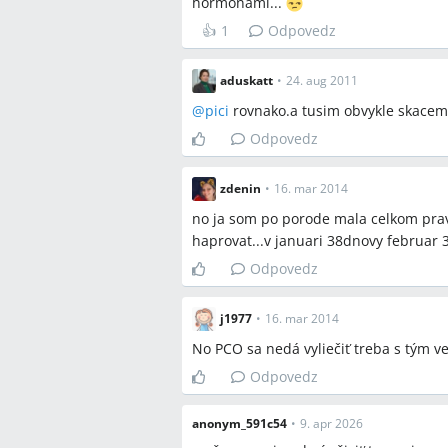
hormonami...
👍
1
Odpovedz
aduskatt
•
24. aug 2011
@
pici
rovnako.a tusim obvykle skacem
Odpovedz
zdenin
•
16. mar 2014
no ja som po porode mala celkom prav
haprovat...v januari 38dnovy februar 3
Odpovedz
j1977
•
16. mar 2014
No PCO sa nedá vyliečiť treba s tým v
Odpovedz
anonym_591c54
•
9. apr 2026