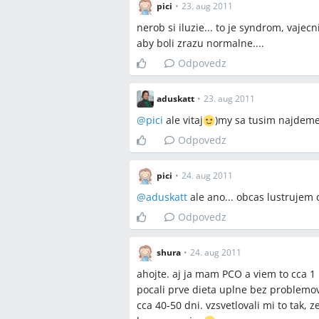
pici
•
23. aug 2011
nerob si iluzie... to je syndrom, vajecn
aby boli zrazu normalne....
Odpovedz
aduskatt
•
23. aug 2011
@
pici
ale vitaj
)my sa tusim najdeme 
Odpovedz
pici
•
24. aug 2011
@
aduskatt
ale ano... obcas lustrujem 
Odpovedz
shura
•
24. aug 2011
ahojte. aj ja mam PCO a viem to cca 1
pocali prve dieta uplne bez problemo
cca 40-50 dni. vzsvetlovali mi to tak, z