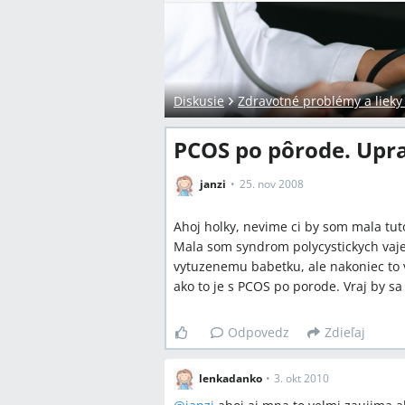
Diskusie
Zdravotné problémy a lieky
PCOS po pôrode. Upra
janzi
25. nov 2008
Ahoj holky, nevime ci by som mala tut
Mala som syndrom polycystickych vajec
vytuzenemu babetku, ale nakoniec to
ako to je s PCOS po porode. Vraj by sa
Odpovedz
Zdieľaj
lenkadanko
•
3. okt 2010