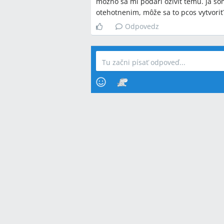
možno sa mi podarí oživiť temu. ja so
otehotnenim, môže sa to pcos vytvoriť
Odpovedz