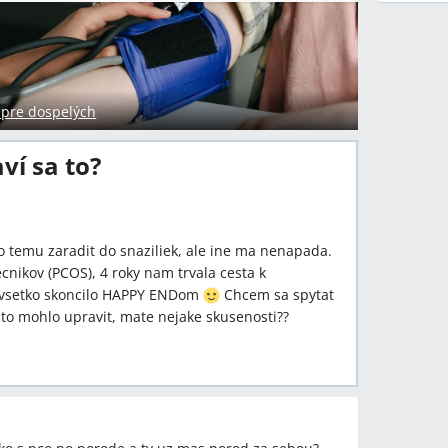
 pre dospelých
ví sa to?
o temu zaradit do snaziliek, ale ine ma nenapada.
nikov (PCOS), 4 roky nam trvala cesta k
 vsetko skoncilo HAPPY ENDom
Chcem sa spytat
 to mohlo upravit, mate nejake skusenosti??