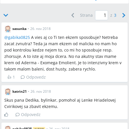
cmulacie tablety, tablety), eliminačnú diétu a testy
potravinových intolerancií alebo súkromné krvné testy;
Strana
z
3
niektorí používatelia uviedli rýchlé zlepšenie po
probiotikách (v príspevkoch do 5 dní).
sasunka
•
26. nov 2018
@
gabika0825
A vies aj co Ti ten ekzem sposobuje? Netreba
zacat zvnutra? Teda ja mam ekzem od malicka no mam ho
pod kontrolou kedze nejem to, co mi ho sposobuje resp.
Najčastejšie otázky
zhorsuje. A to iste aj moja dcera. No na akutny stav mame
krem od Aderma - Exomega Emolient. Je to intenzivny krem v
Q:
Kde zohnať Skin‑Cap, ak ho nemajú v lekárni?
takom malom baleni, dost husty, zabera rychlo.
A:
Používatelia odporúčali objednávať Skin‑Cap online (v
príspevkoch spomenuté
www.mojalekaren.sk
a české e‑shopy)
👍
1
Odpovedz
a niektoré lekárne hlásili, že po zmene distributora sa produkt
krátkodobo vybil; jedna používateľka uviedla, že lekáreň ho
katrin21
•
26. nov 2018
naskladnila, ale cena bola 23 €.
Skus pana Dedika, bylinkar, pomohol aj Lenke Hriadelovej
Q:
Aká je dostupná náhrada za Skin‑Cap?
Cvirikovej sa zbavit ekzemu.
A:
Blue‑Cap je v diskusii uvedený ako „sesterský“ produkt a
Odpovedz
lekárne ho bežne vedia objednať; farmaceutická pracovníčka
uviedla, že Blue‑Cap sa vyrába na podobných linkách a má
gabika0825
•
26. nov 2018