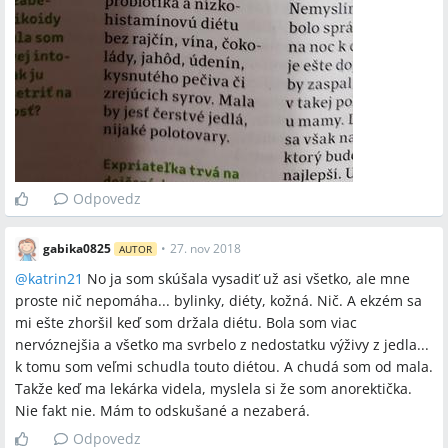
Roche‑Posay, Vichy, eliminačná diéta, testy potravinovej
intolerancie, súkromné krvné testy, aloe vera gel, koloidné
striebro, borová voda, RAPEX A12/1789/14, kortikoidy
Miesta a osoby
Lenka Hriadelová Cviriková, Dedík (bylinkár), Kramáre, Česká
republika, USA, Kanada, Rakúsko
Odpovedz
gabika0825
•
27. nov 2018
AUTOR
@
katrin21
No ja som skúšala vysadiť už asi všetko, ale mne
proste nič nepomáha... bylinky, diéty, kožná. Nič. A ekzém sa
mi ešte zhoršil keď som držala diétu. Bola som viac
nervóznejšia a všetko ma svrbelo z nedostatku výživy z jedla...
k tomu som veľmi schudla touto diétou. A chudá som od mala.
Takže keď ma lekárka videla, myslela si že som anorektička.
Nie fakt nie. Mám to odskušané a nezaberá.
Odpovedz