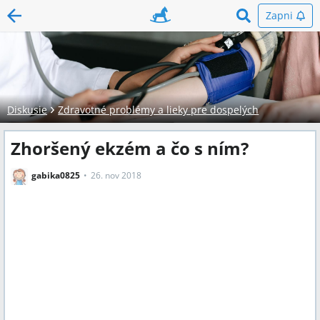
Zapni
Diskusie
Zdravotné problémy a lieky pre dospelých
Zhoršený ekzém a čo s ním?
gabika0825
26. nov 2018