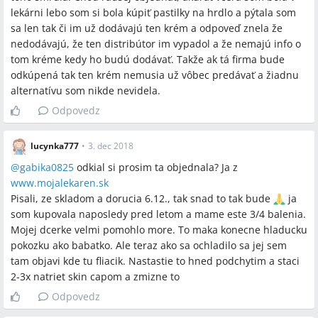
lekárni lebo som si bola kúpiť pastilky na hrdlo a pýtala som
sa len tak či im už dodávajú ten krém a odpoveď znela že
nedodávajú, že ten distribútor im vypadol a že nemajú info o
tom kréme kedy ho budú dodávať. Takže ak tá firma bude
odkúpená tak ten krém nemusia už vôbec predávať a žiadnu
alternatívu som nikde nevidela.
Odpovedz
lucynka777
•
3. dec 2018
@
gabika0825
odkial si prosim ta objednala? Ja z
www.mojalekaren.sk
Pisali, ze skladom a dorucia 6.12., tak snad to tak bude
ja
som kupovala naposledy pred letom a mame este 3/4 balenia.
Mojej dcerke velmi pomohlo more. To maka konecne hladucku
pokozku ako babatko. Ale teraz ako sa ochladilo sa jej sem
tam objavi kde tu fliacik. Nastastie to hned podchytim a staci
2-3x natriet skin capom a zmizne to
Odpovedz