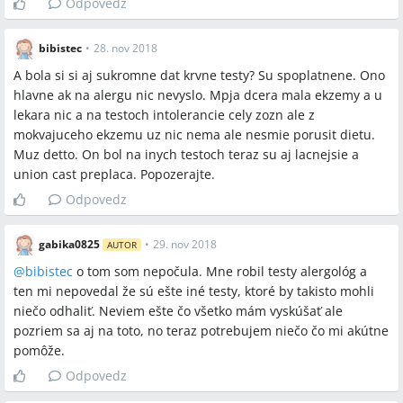
Odpovedz
bibistec
•
28. nov 2018
A bola si si aj sukromne dat krvne testy? Su spoplatnene. Ono
hlavne ak na alergu nic nevyslo. Mpja dcera mala ekzemy a u
lekara nic a na testoch intolerancie cely zozn ale z
mokvajuceho ekzemu uz nic nema ale nesmie porusit dietu.
Muz detto. On bol na inych testoch teraz su aj lacnejsie a
union cast preplaca. Popozerajte.
Odpovedz
gabika0825
•
29. nov 2018
AUTOR
@
bibistec
o tom som nepočula. Mne robil testy alergológ a
ten mi nepovedal že sú ešte iné testy, ktoré by takisto mohli
niečo odhaliť. Neviem ešte čo všetko mám vyskúšať ale
pozriem sa aj na toto, no teraz potrebujem niečo čo mi akútne
pomôže.
Odpovedz