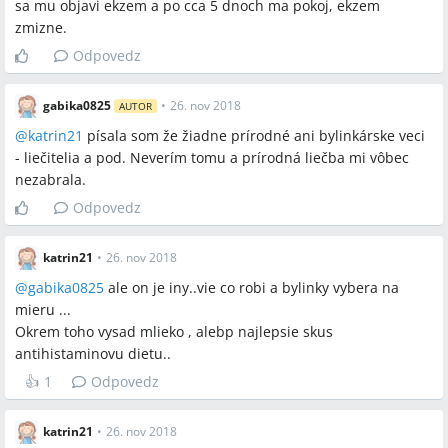
sa mu objavi ekzem a po cca 5 dnoch ma pokoj, ekzem
dostupná náhrada za Skin‑Cap.
zmizne.
Probiotiká a vnútorné prístupy (eliminačná diéta, testy
Odpovedz
intolerancií, súkromné krvné testy) sú často skúšané ako
doplnok lokálnej liečby.
gabika0825
•
26. nov 2018
AUTOR
@
katrin21
písala som že žiadne prírodné ani bylinkárske veci
Sporné názory
- liečitelia a pod. Neverím tomu a prírodná liečba mi vôbec
Niektoré príspevky tvrdia, že Skin‑Cap/Blue‑Cap v minulosti
nezabrala.
obsahovali neoznačené kortikoidy podľa RAPEX záznamov,
Odpovedz
zatiaľ čo veľká časť používateľov hlási bezproblémové a
rýchle zlepšenie po ich použití.
katrin21
•
26. nov 2018
Kokosový olej je popisovaný ako účinný premastenie
pokožky niektorými používateľmi, zatiaľ čo iní varujú, že
@
gabika0825
ale on je iny..vie co robi a bylinky vybera na
môže kožu z dlhodobého hľadiska vysušiť.
mieru ...
Okrem toho vysad mlieko , alebp najlepsie skus
antihistaminovu dietu..
Otvorené otázky
👍
1
Odpovedz
Bude Skin‑Cap opätovne dlhodobo dostupný po zmene
distributora, alebo bude trvalo nahradený Blue‑Capom?
katrin21
•
26. nov 2018
Do akej miery sú historické RAPEX varovania relevantné pre