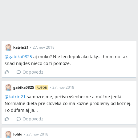
katrin21
•
27. nov 2018
@
gabika0825
aj muku? Nie len lepok ako taky... hmm no tak
snad najdes nieco co ti pomoze.
Odpovedz
gabika0825
•
27. nov 2018
AUTOR
@
katrin21
samozrejme, pečivo všeobecne a múčne jedlá.
Normálne diéta pre človeka čo má kožné problémy od kožnej.
To dúfam aj ja...
Odpovedz
loliki
•
27. nov 2018