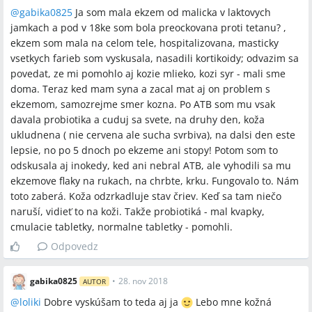
@
gabika0825
Ja som mala ekzem od malicka v laktovych
jamkach a pod v 18ke som bola preockovana proti tetanu? ,
ekzem som mala na celom tele, hospitalizovana, masticky
vsetkych farieb som vyskusala, nasadili kortikoidy; odvazim sa
povedat, ze mi pomohlo aj kozie mlieko, kozi syr - mali sme
doma. Teraz ked mam syna a zacal mat aj on problem s
ekzemom, samozrejme smer kozna. Po ATB som mu vsak
davala probiotika a cuduj sa svete, na druhy den, koža
ukludnena ( nie cervena ale sucha svrbiva), na dalsi den este
lepsie, no po 5 dnoch po ekzeme ani stopy! Potom som to
odskusala aj inokedy, ked ani nebral ATB, ale vyhodili sa mu
ekzemove flaky na rukach, na chrbte, krku. Fungovalo to. Nám
toto zaberá. Koža odzrkadluje stav čriev. Keď sa tam niečo
naruší, vidieť to na koži. Takže probiotiká - mal kvapky,
cmulacie tabletky, normalne tabletky - pomohli.
Odpovedz
gabika0825
•
28. nov 2018
AUTOR
@
loliki
Dobre vyskúšam to teda aj ja
Lebo mne kožná