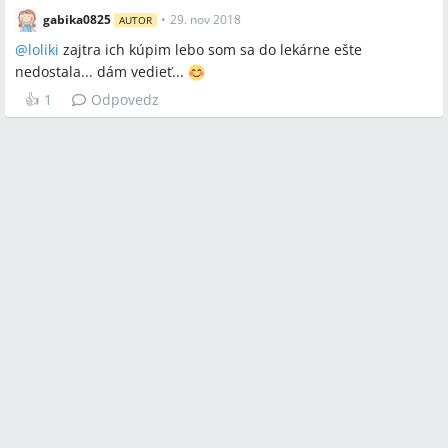
gabika0825
•
29. nov 2018
AUTOR
@
loliki
zajtra ich kúpim lebo som sa do lekárne ešte
nedostala... dám vedieť...
👍
1
Odpovedz