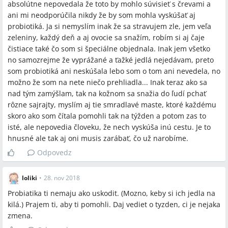
absolútne nepovedala že toto by mohlo súvisieť s črevami a
ani mi neodporúčila nikdy že by som mohla vyskúšať aj
probiotiká. Ja si nemyslím inak že sa stravujem zle, jem veľa
zeleniny, každý deň a aj ovocie sa snažím, robím si aj čaje
čistiace také čo som si špeciálne objednala. Inak jem všetko
no samozrejme že vyprážané a ťažké jedlá nejedávam, preto
som probiotiká ani neskúšala lebo som o tom ani nevedela, no
možno že som na nete niečo prehliadla... Inak teraz ako sa
nad tým zamýšlam, tak na kožnom sa snažia do ľudí pchať
rôzne sajrajty, myslím aj tie smradlavé maste, ktoré každému
skoro ako som čítala pomohli tak na týžden a potom zas to
isté, ale nepovedia človeku, že nech vyskúša inú cestu. Je to
hnusné ale tak aj oni musis zarábať, čo už narobíme.
Odpovedz
loliki
•
28. nov 2018
Probiatika ti nemaju ako uskodit. (Mozno, keby si ich jedla na
kilá.) Prajem ti, aby ti pomohli. Daj vediet o tyzden, ci je nejaka
zmena.