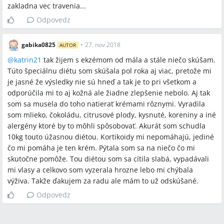
zakladna vec travenia...
Odpovedz
gabika0825
•
27. nov 2018
AUTOR
@
katrin21
tak žijem s ekzémom od mála a stále niečo skúšam.
Túto špeciálnu diétu som skúšala pol roka aj viac, pretože mi
je jasné že výsledky nie sú hneď a tak je to pri všetkom a
odporúčila mi to aj kožná ale žiadne zlepšenie nebolo. Aj tak
som sa musela do toho natierať krémami rôznymi. Vyradila
som mlieko, čokoládu, citrusové plody, kysnuté, koreniny a iné
alergény ktoré by to môhli spôsobovať. Akurát som schudla
10kg touto úžasnou diétou. Kortikoidy mi nepomáhajú, jediné
čo mi pomáha je ten krém. Pýtala som sa na niečo čo mi
skutočne pomôže. Tou diétou som sa cítila slabá, vypadávali
mi vlasy a celkovo som vyzerala hrozne lebo mi chýbala
výživa. Takže ďakujem za radu ale mám to už odskúšané.
Odpovedz