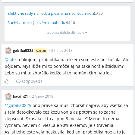
Efektívne rady na liečbu plesne na nechtoch nôh
20
Suchý atopický ekzém u bábätka
10
Zobraz ďalšie diskusie
gabika0825
•
27. nov 2018
AUTOR
@
loliki
ďakujem, probiotiká na ekzém som ešte neskúšala. Ale
pôjdem. Mysliš že mi to pomôže aj na také horšie štádium?
Lebo sa mi to zhoršilo keďže si to nemám čím natrieť.
Odpovedz
katrin21
•
27. nov 2018
@
gabika0825
ono prave sa musi zhorsit najprv, aby vsetko sa
z tela detoxikovalo cez kozu von a az potom sa to zacne
zlepsovat. Skusala si to aspon 3 mesiace? Menej to nema
vyznam, neviem ci vies..ale 90% ekzemov je z travenia..
Asi si toho este vela neskusila, ked ani probiotika noe a to je