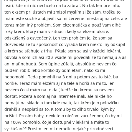
tvári, kde mi nič nechcelo na to zabrať. No tak len pre info,
ten ekzém pri ústach mi zmizol myslím si že sám, trošku to
mám ešte suché a objavili sa mi červené miesta aj na čele, ale
teraz mám iný problém. Som ekzematička a používam dlhé
roky krém, ktorý mám v situácii kedy sa ekzém ukáže,
odskúšaný a osvedčený. Len ten problém je, že som sa
dozvedela že tú spoločnosť čo vyrába krém niekto iný odkúpil
a krém sa sťahuje z trhu. Pýtala som sa asi v každej lekárni,
obvolala som ich asi 20 a všade mi povedali že to nemajú a asi
ani mať nebudú. Som úplne zúfalá, absolútne neviem čo
budem robiť, lebo kortikoidy odmietam, nakoľko mi
nepomohli. Teda pomohli na 3 dni a potom zas to isté, ba
horšie. Teraz mám ekzém aj na tele a horší sa mi to, len
neviem čo si mám na to dať, keďže ku kremu sa neviem
dostať. Pozerala som aj na internete inak, ale nikde ho
nemajú na sklade a tam kde majú, tak krém je o polovičku
drahší a neoplatí sa to. K tomu by to dlho trvalo, kým by
prišiel. Prosim baby, neviete o niečom zaručenom, čo by mi
na 100% pomohlo, čo je dostupné v lekárni a máte to
vyskúšané? Prosím len mi neradte nejaké prírodné veci