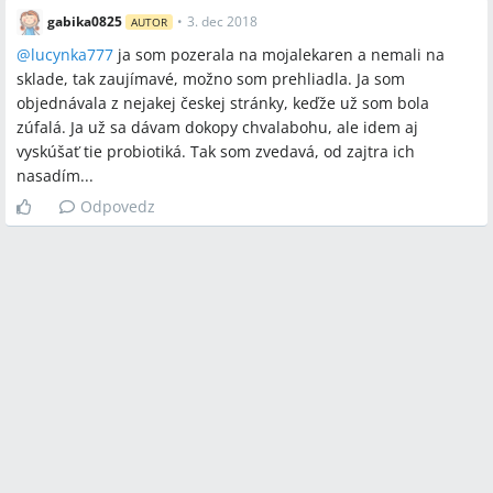
gabika0825
•
3. dec 2018
AUTOR
@
lucynka777
ja som pozerala na mojalekaren a nemali na
sklade, tak zaujímavé, možno som prehliadla. Ja som
objednávala z nejakej českej stránky, keďže už som bola
zúfalá. Ja už sa dávam dokopy chvalabohu, ale idem aj
vyskúšať tie probiotiká. Tak som zvedavá, od zajtra ich
nasadím...
Odpovedz