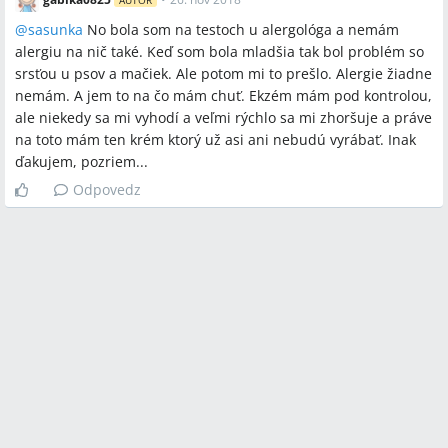
AUTOR
najbližšie zloženie k Skin‑Capu.
@
sasunka
No bola som na testoch u alergológa a nemám
Q:
Môžu probiotiká pomôcť pri ekzéme?
alergiu na nič také. Keď som bola mladšia tak bol problém so
A:
Niekoľko používateľov hlásilo zlepšenie po podávaní
srsťou u psov a mačiek. Ale potom mi to prešlo. Alergie žiadne
probiotík už do 2–5 dní (u detí aj dospelých), formy spomenuté
nemám. A jem to na čo mám chuť. Ekzém mám pod kontrolou,
v diskusii boli kvapky, cmulacie tablety a bežné tablety.
ale niekedy sa mi vyhodí a veľmi rýchlo sa mi zhoršuje a práve
na toto mám ten krém ktorý už asi ani nebudú vyrábať. Inak
Q:
Sú testy potravinovej intolerancie užitočné pri ekzéme?
ďakujem, pozriem...
A:
V diskusii odporúčali súkromné testy potravinových
intolerancií a krvné testy v súkromných laboratóriách; jedna
Odpovedz
používateľka uviedla, že Union čiastočne prepláca niektoré
testy a niektoré testy sa odporúčajú až keď dieťa už konzumuje
danú potravinu.
Q:
Aké lokálne prípravky mimo Skin‑Cap používať na
premastenie pokožky?
A:
Navrhované možnosti zahŕňali lekárensky zarobený krém s
2% kyselinou mliečnou (cena spomenutá ~3 € za 100 g),
kyselina mliečna s glycerínom, kokosový olej (diskutované
kontroverzne) a bežné minimálne parfumované telové mlieka.
Q:
Sú v Skin‑Cap nájdené kortikoidy?