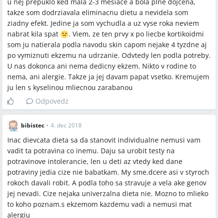
u nej prepuklo ked mala 2-3 mesiace a bola plne dojcena,
takze som dodrziavala eliminacnu dietu a nevidela som
ziadny efekt. Jedine ja som vychudla a uz vyse roka neviem
nabrat kila spat
️. Viem, ze ten prvy x po liecbe kortikoidmi
som ju natierala podla navodu skin capom nejake 4 tyzdne aj
po vymiznuti ekzemu na udrzanie. Odvtedy len podla potreby.
U nas dokonca ani nema dedicny ekzem. Nikto v rodine to
nema, ani alergie. Takze ja jej davam papat vsetko. Kremujem
ju len s kyselinou mliecnou zarabanou
Odpovedz
bibistec
•
4. dec 2018
Inac dievcata dieta sa da stanovit individualne nemusi vam
vadit ta potravina co inemu. Daju sa urobit testy na
potravinove intolerancie, len u deti az vtedy ked dane
potraviny jedia cize nie babatkam. My sme.dcere asi v styroch
rokoch davali robit. A podla toho sa stravuje a vela ake genov
jej nevadi. Cize nejaka univerzalna dieta nie. Mozno to mlieko
to koho poznam.s ekzemom kazdemu vadi a nemusi mat
alergiu