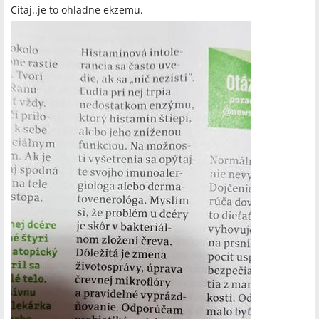
Citaj..je to ohladne ekzemu.
súčasné šarže Skin‑Cap/Blue‑Cap?
Ktoré konkrétne probiotické prípravky a dávkovanie sú pri
ekzéme najefektívnejšie?
Spomenuté značky a firmy
Skin‑Cap, Blue‑Cap, A‑Derma Exomega Emollient, L'Oréal,
Vichy, La Roche‑Posay, CeraVe, Weleda, Cannabiox,
mojalekaren.sk, SAShE, DM, BIPA, Union, RAPEX (EU safety
alerts)
Spomenuté produkty a metódy
Skin‑Cap, Blue‑Cap, A‑Derma Exomega Emollient, probiotiká
(kvapky, cmulacie tablety, tablety), hydrokortizónová masť,
ichtyolová masť, 2% kyselina mliečna lekárensky zarobený
krém, kokosový olej, kyselina mliečna s glycerínom, CeraVe, La