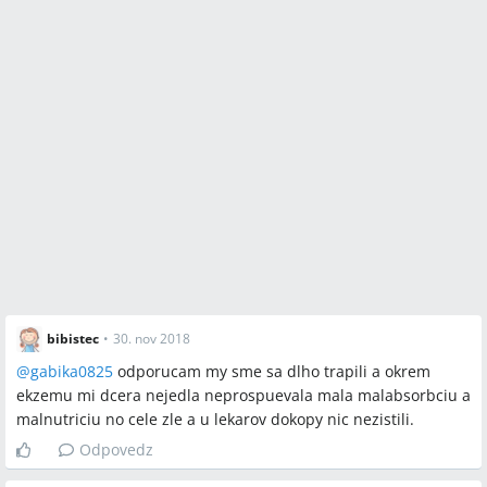
bibistec
•
30. nov 2018
@
gabika0825
odporucam my sme sa dlho trapili a okrem
ekzemu mi dcera nejedla neprospuevala mala malabsorbciu a
malnutriciu no cele zle a u lekarov dokopy nic nezistili.
Odpovedz