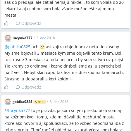
zas do predaja, ale zatiaľ nemajú nikde... to som volala do 20
lekárni a aj osobne som bola všade možne ešte aj mimo
mesta.
Odpovedz
lucynka777
•
2. dec 2018
@
gabika0825
ach
asi zajtra objednam z netu do zasoby.
My sme bojovali 3 mesiace kym sme objavili tento krem. Boli
to strasne 3 mesiace a teda nechcela by som si tym uz prejst.
Tie kremy co ordinovali kozne dr (boli sme asi u styroch) boli
na 2 veci. Nebyt skin capu tak lezim s dcerkou na kramaroch.
Strasne ju dobabrali s kortikoidmi
Odpovedz
gabika0825
•
3. dec 2018
AUTOR
@
lucynka777
to je pravda, ja som si tým prešla, bola som aj
na kožnom kvoli tomu, kde mi dávali tie nechutné maste,
ktoré ako hovorili aj spoluležiaci, že to vôbec nepomáha iba z
toho smrdia. Choď radšej objednať, akurát včera som bola v