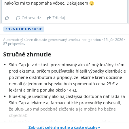
nakoľko mi to nepomáha vôbec. Ďakujeeem
Odpovedz
Zdieľaj
ZHRNUTIE DISKUSIE
Automatický súhrn diskusie generovaný umelou inteligenciou
·
15. jún 2026
·
87 príspevkov
Stručné zhrnutie
Skin‑Cap je v diskusii prezentovaný ako účinný lokálny krém
proti ekzému, pričom používatelia hlásili výpadky distribúcie
po zmene distributora a prípady, že lekárne krém dočasne
nemali (v jednom príspevku bola spomenutá cena 23 € v
lekárni a online ponuka okolo 14 €).
Blue‑Cap je uvádzaný ako najčastejšia dostupná náhrada za
Skin‑Cap a lekárne aj farmaceutické pracovníčky opisovali,
že Blue‑Cap má podobné zloženie a je možné ho bežne
objednať.
Vnútorné prístupy zmieňované ako alternatíva alebo
Zobraziť celé zhrnutie a časté otázky
doplnok lokálnej liečby zahŕňajú probiotiká (kvapky,