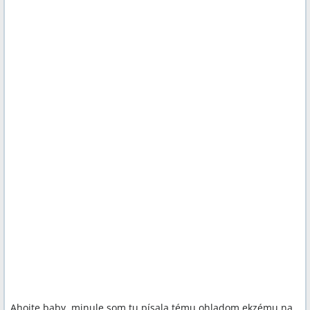
Ahojte baby, minule som tu písala tému ohladom ekzému na