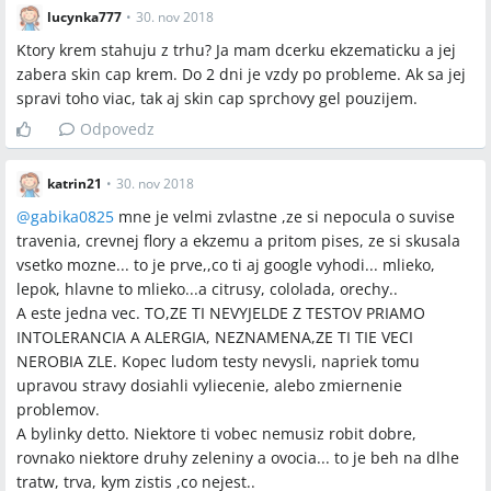
lucynka777
•
30. nov 2018
Ktory krem stahuju z trhu? Ja mam dcerku ekzematicku a jej
zabera skin cap krem. Do 2 dni je vzdy po probleme. Ak sa jej
spravi toho viac, tak aj skin cap sprchovy gel pouzijem.
Odpovedz
katrin21
•
30. nov 2018
@
gabika0825
mne je velmi zvlastne ,ze si nepocula o suvise
travenia, crevnej flory a ekzemu a pritom pises, ze si skusala
vsetko mozne... to je prve,,co ti aj google vyhodi... mlieko,
lepok, hlavne to mlieko...a citrusy, cololada, orechy..
A este jedna vec. TO,ZE TI NEVYJELDE Z TESTOV PRIAMO
INTOLERANCIA A ALERGIA, NEZNAMENA,ZE TI TIE VECI
NEROBIA ZLE. Kopec ludom testy nevysli, napriek tomu
upravou stravy dosiahli vyliecenie, alebo zmiernenie
problemov.
A bylinky detto. Niektore ti vobec nemusiz robit dobre,
rovnako niektore druhy zeleniny a ovocia... to je beh na dlhe
tratw, trva, kym zistis ,co nejest..