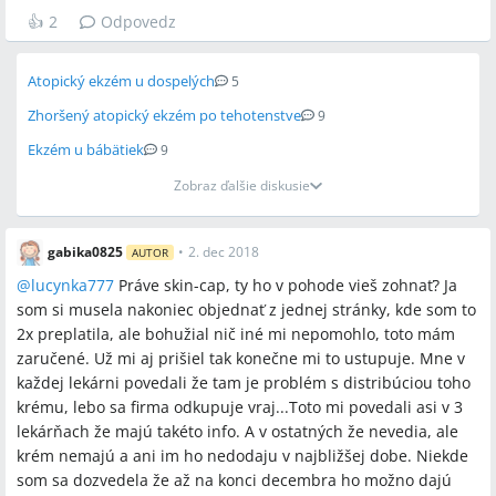
👍
2
Odpovedz
Atopický ekzém u dospelých
5
Zhoršený atopický ekzém po tehotenstve
9
Ekzém u bábätiek
9
Zobraz ďalšie diskusie
gabika0825
•
2. dec 2018
AUTOR
@
lucynka777
Práve skin-cap, ty ho v pohode vieš zohnať? Ja
som si musela nakoniec objednať z jednej stránky, kde som to
2x preplatila, ale bohužial nič iné mi nepomohlo, toto mám
zaručené. Už mi aj prišiel tak konečne mi to ustupuje. Mne v
každej lekárni povedali že tam je problém s distribúciou toho
krému, lebo sa firma odkupuje vraj...Toto mi povedali asi v 3
lekárňach že majú takéto info. A v ostatných že nevedia, ale
krém nemajú a ani im ho nedodaju v najbližšej dobe. Niekde
som sa dozvedela že až na konci decembra ho možno dajú