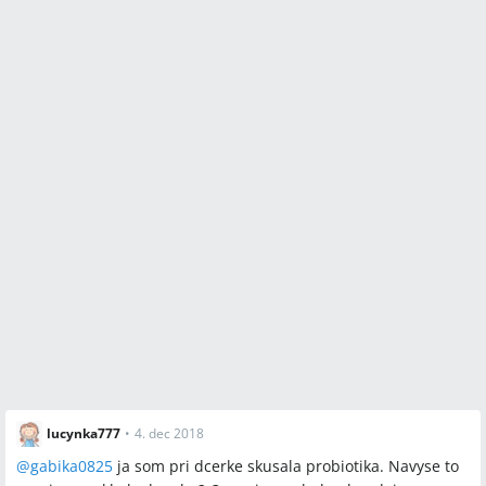
lucynka777
•
4. dec 2018
@
gabika0825
ja som pri dcerke skusala probiotika. Navyse to