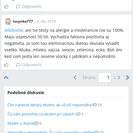
Odpovedz
lucynka777
•
4. dec 2018
@
bibistec
ani tie testy na alergie a intolerancie nie su 100%.
Maju uspesnost 50:50. Vychadza falosna pozitivita aj
negativita. Ja som tou eleminacnou dietou skusala vysadit
vsetko. Muka, mlieko, vajcia, ovocie, zelenina, ecka. Boli dni
ked som jedla len ovsene vlocky s jablkom a nepomohlo
Odpovedz
Strana
z
3
Podobné diskusie
Čím natierať detský ekzém, ak už nič nepomáha?
10
Čo vám pomohlo na ekzém pri ústach ?
5
Ekzém u dojčiat
6
Periorálna dermatitida. Čo vám pomohlo v liečbe?
75