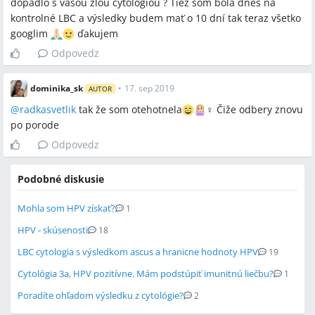
dopadlo s vašou zlou cytológiou ? Tiež som bola dnes na
kontrolné LBC a výsledky budem mať o 10 dní tak teraz všetko
googlim
ďakujem
Odpovedz
dominika_sk
•
17. sep 2019
AUTOR
@
radkasvetlik
tak že som otehotnela
‍♀️ Čiže odbery znovu
po porode
Odpovedz
Podobné diskusie
Mohla som HPV získať?
1
HPV - skúsenosti
18
LBC cytologia s výsledkom ascus a hranicne hodnoty HPV
19
Cytológia 3a, HPV pozitívne. Mám podstúpiť imunitnú liečbu?
1
Poradíte ohľadom výsledku z cytológie?
2