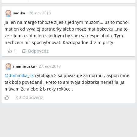
sadika
•
26. nov 2018
ja len na margo toho,ze zijes s jednym muzom....uz to mohol
mat on od vyvalej partnerky,alebo moze mat bokovku...na to
ze zijem a spim len s jednym by som sa nespolahala. Tym
nechcem nic spochybnovat. Kazdopadne drzim prsty
👍
1
Odpovedz
maminuska
•
27. nov 2018
@
dominika_sk
cytologia 2 sa považuje za normu , aspoň mne
tak bolo povedané . Preto to ani tvoja doktorka neriešila. Ja
mávam 2a alebo 2 b roky rokúce .
Odpovedz