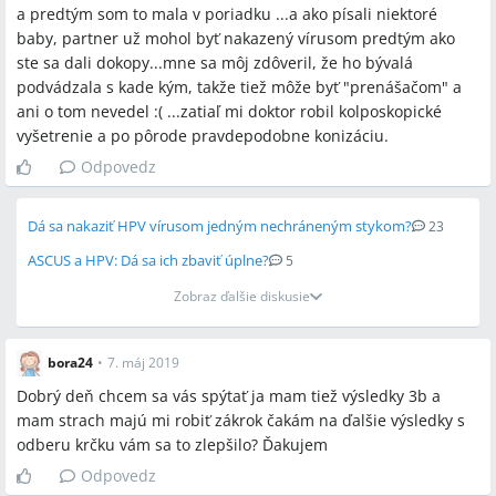
a predtým som to mala v poriadku ...a ako písali niektoré
baby, partner už mohol byť nakazený vírusom predtým ako
ste sa dali dokopy...mne sa môj zdôveril, že ho bývalá
podvádzala s kade kým, takže tiež môže byť "prenášačom" a
ani o tom nevedel :( ...zatiaľ mi doktor robil kolposkopické
vyšetrenie a po pôrode pravdepodobne konizáciu.
Odpovedz
Dá sa nakaziť HPV vírusom jedným nechráneným stykom?
23
ASCUS a HPV: Dá sa ich zbaviť úplne?
5
Zobraz ďalšie diskusie
bora24
•
7. máj 2019
Dobrý deň chcem sa vás spýtať ja mam tiež výsledky 3b a
mam strach majú mi robiť zákrok čakám na ďalšie výsledky s
odberu krčku vám sa to zlepšilo? Ďakujem
Odpovedz