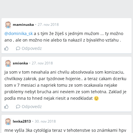
maminuska
•
27. nov 2018
@
dominika_sk
a s tým že žiješ s jedným mužom ... ty možno
ano , ale on možno nie alebo ťa nakazil z bývalého vzťahu .
Odpovedz
smionka
•
27. nov 2018
Ja som v tom nevahala ani chvilu absolvovala som konizaciu,
chvilkovy zakrok, par tyzdnove hojenie.. a teraz cakam dcerku
som v 7 mesiaci a napriek tomu ze som ocakavala nejake
problemy nebyt brucha ani neviem ze som tehotna. Zaklad je
podla mna to hned nejak riesit a neodkladat
Odpovedz
lenka2813
•
30. nov 2018
mne vyšla 3ka cytológia teraz v tehotenstve so známkami hpv