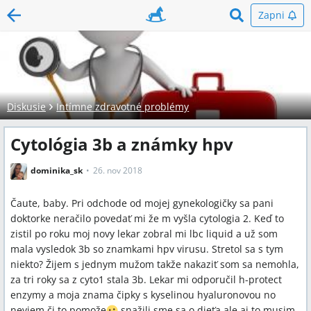
Zapni
Diskusie
Intímne zdravotné problémy
Cytológia 3b a známky hpv
dominika_sk
26. nov 2018
Čaute, baby. Pri odchode od mojej gynekologičky sa pani
doktorke neračilo povedať mi že m vyšla cytologia 2. Keď to
zistil po roku moj novy lekar zobral mi lbc liquid a už som
mala vysledok 3b so znamkami hpv virusu. Stretol sa s tym
niekto? Žijem s jednym mužom takže nakaziť som sa nemohla,
za tri roky sa z cyto1 stala 3b. Lekar mi odporučil h-protect
enzymy a moja znama čipky s kyselinou hyaluronovou no
neviem či to pomože
snažili sme sa o dieťa ale aj to musim