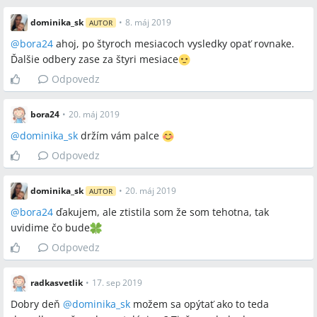
dominika_sk
•
8. máj 2019
AUTOR
@
bora24
ahoj, po štyroch mesiacoch vysledky opať rovnake.
Ďalšie odbery zase za štyri mesiace
Odpovedz
bora24
•
20. máj 2019
@
dominika_sk
držím vám palce
Odpovedz
dominika_sk
•
20. máj 2019
AUTOR
@
bora24
ďakujem, ale ztistila som že som tehotna, tak
uvidime čo bude
Odpovedz
radkasvetlik
•
17. sep 2019
Dobry deň
@
dominika_sk
možem sa opýtať ako to teda