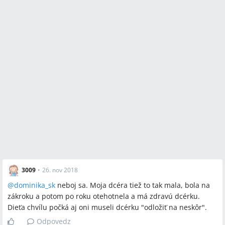
3009
•
26. nov 2018
@
dominika_sk
neboj sa. Moja dcéra tiež to tak mala, bola na
zákroku a potom po roku otehotnela a má zdravú dcérku.
Dieťa chvílu počká aj oni museli dcérku "odložiť na neskôr".
Odpovedz