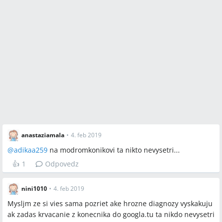
anastaziamala
•
4. feb 2019
@
adikaa259
na modromkonikovi ta nikto nevysetri...
👍
1
Odpovedz
nini1010
•
4. feb 2019
Mysljm ze si vies sama pozriet ake hrozne diagnozy vyskakuju
ak zadas krvacanie z konecnika do googla.tu ta nikdo nevysetri