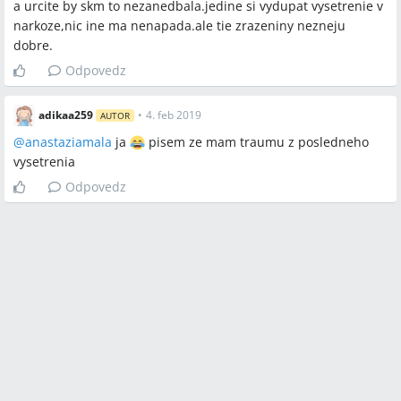
a urcite by skm to nezanedbala.jedine si vydupat vysetrenie v
narkoze,nic ine ma nenapada.ale tie zrazeniny nezneju
dobre.
Odpovedz
adikaa259
•
4. feb 2019
AUTOR
@
anastaziamala
ja
pisem ze mam traumu z posledneho
vysetrenia
Odpovedz