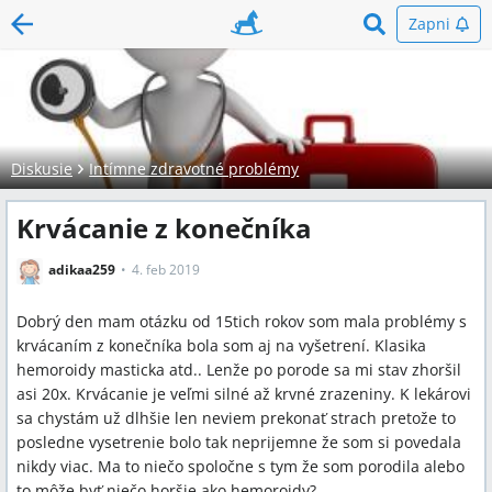
Zapni
Diskusie
Intímne zdravotné problémy
Krvácanie z konečníka
adikaa259
4. feb 2019
Dobrý den mam otázku od 15tich rokov som mala problémy s
krvácaním z konečníka bola som aj na vyšetrení. Klasika
hemoroidy masticka atd.. Lenže po porode sa mi stav zhoršil
asi 20x. Krvácanie je veľmi silné až krvné zrazeniny. K lekárovi
sa chystám už dlhšie len neviem prekonať strach pretože to
posledne vysetrenie bolo tak neprijemne že som si povedala
nikdy viac. Ma to niečo spoločne s tym že som porodila alebo
to môže byť niečo horšie ako hemoroidy?