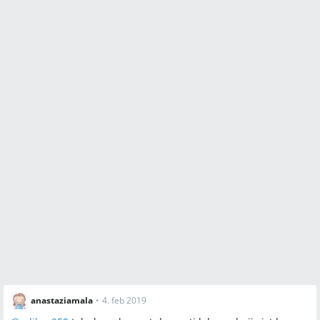
anastaziamala
•
4. feb 2019