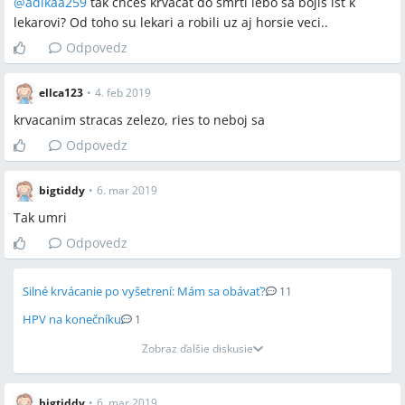
@
adikaa259
tak chces krvacat do smrti lebo sa bojis ist k
lekarovi? Od toho su lekari a robili uz aj horsie veci..
Odpovedz
ellca123
•
4. feb 2019
krvacanim stracas zelezo, ries to neboj sa
Odpovedz
bigtiddy
•
6. mar 2019
Tak umri
Odpovedz
Silné krvácanie po vyšetrení: Mám sa obávať?
11
HPV na konečníku
1
Zobraz ďalšie diskusie
bigtiddy
•
6. mar 2019