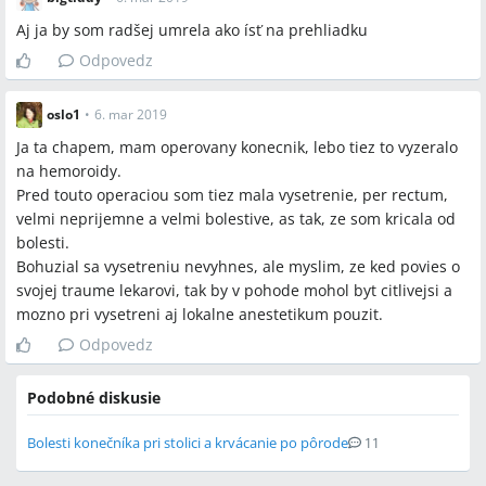
Aj ja by som radšej umrela ako ísť na prehliadku
Odpovedz
oslo1
•
6. mar 2019
Ja ta chapem, mam operovany konecnik, lebo tiez to vyzeralo
na hemoroidy.
Pred touto operaciou som tiez mala vysetrenie, per rectum,
velmi neprijemne a velmi bolestive, as tak, ze som kricala od
bolesti.
Bohuzial sa vysetreniu nevyhnes, ale myslim, ze ked povies o
svojej traume lekarovi, tak by v pohode mohol byt citlivejsi a
mozno pri vysetreni aj lokalne anestetikum pouzit.
Odpovedz
Podobné diskusie
Bolesti konečníka pri stolici a krvácanie po pôrode
11