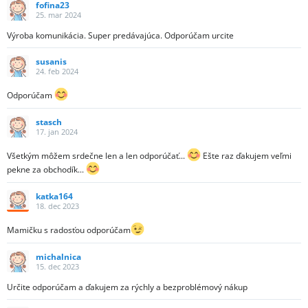
fofina23
25. mar 2024
Výroba komunikácia. Super predávajúca. Odporúčam urcite
susanis
24. feb 2024
Odporúčam
stasch
17. jan 2024
Všetkým môžem srdečne len a len odporúčať...
Ešte raz ďakujem veľmi
pekne za obchodík...
katka164
18. dec 2023
Mamičku s radosťou odporúčam
michalnica
15. dec 2023
Určite odporúčam a ďakujem za rýchly a bezproblémový nákup