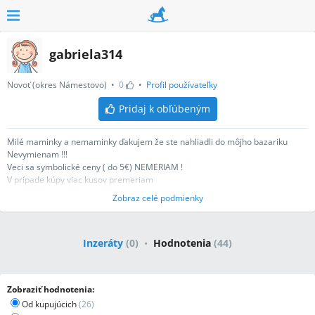
gabriela314
Novoť (okres Námestovo)
•
0
•
Profil používateľky
Pridaj k obľúbeným
Milé maminky a nemaminky ďakujem že ste nahliadli do môjho bazariku
Nevymienam !!!
Veci sa symbolické ceny ( do 5€) NEMERIAM !
V prípade kúpy viac kusov premeriam
Ďakujem za pochopenie!
Zobraz celé podmienky
Inzeráty
(
0
)
•
Hodnotenia
(
44
)
Zobraziť hodnotenia:
Od kupujúcich
(
26
)