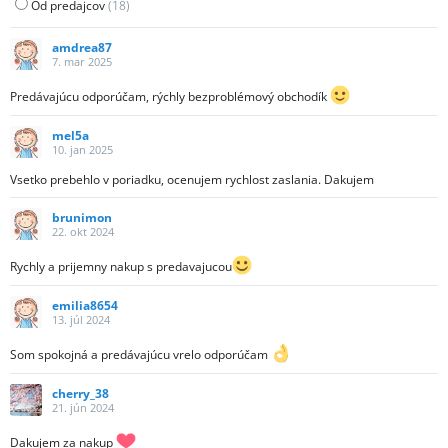
Od predajcov
(
18
)
amdrea87
7. mar 2025
Predávajúcu odporúčam, rýchly bezproblémový obchodík
mel5a
10. jan 2025
Vsetko prebehlo v poriadku, ocenujem rychlost zaslania. Dakujem
brunimon
22. okt 2024
Rychly a prijemny nakup s predavajucou
emilia8654
13. júl 2024
Som spokojná a predávajúcu vrelo odporúčam
cherry_38
21. jún 2024
Dakujem za nakup