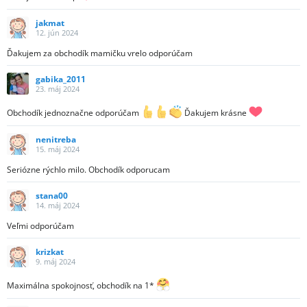
jakmat
12. jún 2024
Ďakujem za obchodík mamičku vrelo odporúčam
gabika_2011
23. máj 2024
Obchodík jednoznačne odporúčam
Ďakujem krásne
nenitreba
15. máj 2024
Seriózne rýchlo milo. Obchodík odporucam
stana00
14. máj 2024
Veľmi odporúčam
krizkat
9. máj 2024
Maximálna spokojnosť, obchodík na 1*