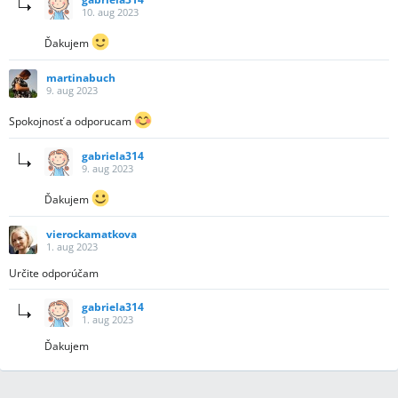
10. aug 2023
Ďakujem
martinabuch
9. aug 2023
Spokojnosť a odporucam
gabriela314
9. aug 2023
Ďakujem
vierockamatkova
1. aug 2023
Určite odporúčam
gabriela314
1. aug 2023
Ďakujem