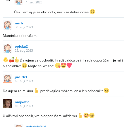
1. sep 2023
Ďakujem aj ja za obchodík, nech sa dobre nosia
mirh
30. aug 2023
Maminku odporúčam.
opicka2
25. aug 2023
Ďakujem za obchodík. Predávajúcu veľmi rada odporúčam, je milá
a spoľahlivá
Majte sa krásne!
judith1
16. aug 2023
Ďakujem za mikinu
predávajúcu môžem len a len odporučiť
majkafic
10. aug 2023
Ukážkový obchodík, vrelo odporúčam každému
gabriela314