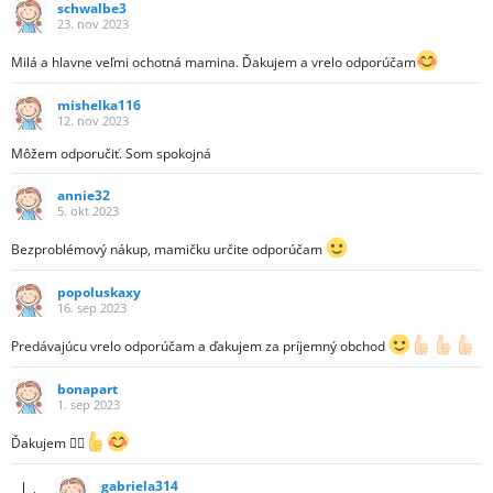
schwalbe3
23. nov 2023
Milá a hlavne veľmi ochotná mamina. Ďakujem a vrelo odporúčam
mishelka116
12. nov 2023
Môžem odporučiť. Som spokojná
annie32
5. okt 2023
Bezproblémový nákup, mamičku určite odporúčam
popoluskaxy
16. sep 2023
Predávajúcu vrelo odporúčam a ďakujem za príjemný obchod
bonapart
1. sep 2023
Ďakujem 🧚‍♂️
gabriela314