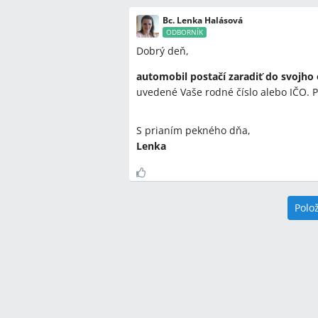
Bc. Lenka Halásová
ODBORNÍK
Dobrý deň,
automobil postačí zaradiť do svojh
uvedené Vaše rodné číslo alebo IČO. P
S prianím pekného dňa,
Lenka
Polo