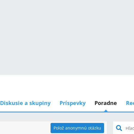
Diskusie a skupiny
Príspevky
Poradne
Re
Polož anonymnú otázku