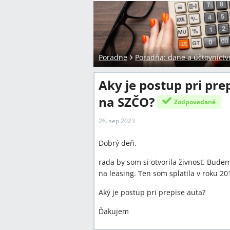
Poradne
Poradňa: dane a účtovníctv
Aky je postup pri pr
na SZČO?
Zodpovedané
26. sep 2023
Dobrý deň,
rada by som si otvorila živnosť. Budem
na leasing. Ten som splatila v roku 20
Aký je postup pri prepise auta?
Ďakujem