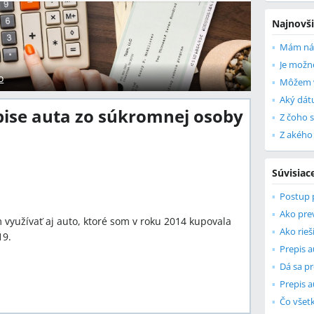
Najnovši
o
epise auta zo súkromnej osoby
Súvisiac
Postup p
Ako pre
 využívať aj auto, ktoré som v roku 2014 kupovala
Ako rieš
19.
Prepis a
Dá sa pr
Prepis a
Čo všet