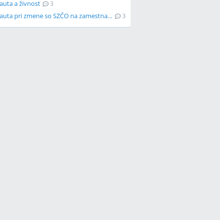
auta a živnosť
3
Leasing auta pri zmene so SZČO na zamestnanca
3