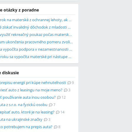
e otázky z poradne
Mám nárok na materské z ochrannej lehoty, ak som otehotnela po skončení praco...
Je možné získať invalidný dôchodok z mladosti pri Aspergerovom syndróme?
Môžem využiť rekreačný poukaz počas materskej dovolenky?
Aký dátum ukončenia pracovného pomeru zvoliť po skončení rodičovskej dovolenky?
Z čoho sa vypočíta podpora v nezamestnanosti po rodičovskej dovolenke?
Z akého roku sa vypočíta materské pri nástupe z ochrannej lehoty?
e diskusie
repisu energií pri kúpe nehnuteľnosti
9
viesť auto z leasingu na moje meno?
3
iť používanie auta inou osobou?
12
uta z s.r.o. na fyzickú osobu
7
epísať auto, ktoré je na leasing?
14
uta na ukrajinské značky
3
ko potrebujem na prepis auta?
8