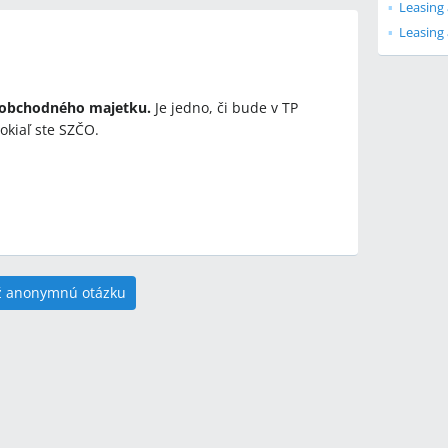
Leasing 
o obchodného majetku.
Je jedno, či bude v TP
okiaľ ste SZČO.
ž anonymnú otázku