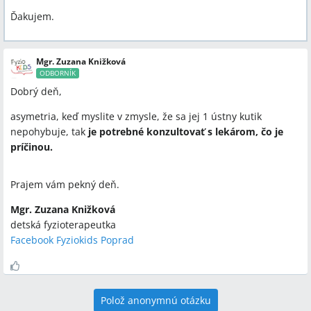
Ďakujem.
Mgr. Zuzana Knižková
ODBORNÍK
Dobrý deň,
asymetria, keď myslite v zmysle, že sa jej 1 ústny kutik
nepohybuje, tak
je potrebné konzultovať s lekárom, čo je
príčinou.
Prajem vám pekný deň.
Mgr. Zuzana Knižková
detská fyzioterapeutka
Facebook Fyziokids Poprad
Polož anonymnú otázku