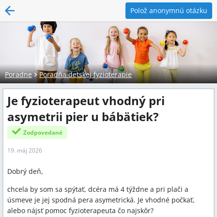
Polož anonymnú otázku
Poradne
Poradňa detskej fyzioterapie
Je fyzioterapeut vhodný pri
asymetrii pier u bábätiek?
Zodpovedané
19. máj 2026
Dobrý deň,
chcela by som sa spýtať, dcéra má 4 týždne a pri plači a
úsmeve je jej spodná pera asymetrická. Je vhodné počkať,
alebo nájsť pomoc fyzioterapeuta čo najskôr?