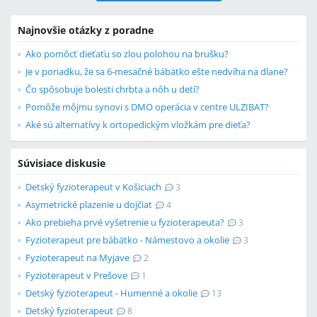
Najnovšie otázky z poradne
Ako pomôcť dieťaťu so zlou polohou na brušku?
Je v poriadku, že sa 6-mesačné bábätko ešte nedvíha na dlane?
Čo spôsobuje bolesti chrbta a nôh u detí?
Pomôže môjmu synovi s DMO operácia v centre ULZIBAT?
Aké sú alternatívy k ortopedickým vložkám pre dieťa?
Súvisiace diskusie
Detský fyzioterapeut v Košiciach
3
Asymetrické plazenie u dojčiat
4
Ako prebieha prvé vyšetrenie u fyzioterapeuta?
3
Fyzioterapeut pre bábätko - Námestovo a okolie
3
Fyzioterapeut na Myjave
2
Fyzioterapeut v Prešove
1
Detský fyzioterapeut - Humenné a okolie
13
Detský fyzioterapeut
8