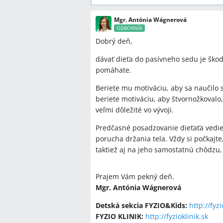
Mgr. Antónia Wágnerová
ODBORNÍK
Dobrý deň,
dávať dieťa do pasívneho sedu je škodí
pomáhate.
Beriete mu motiváciu, aby sa naučilo 
beriete motiváciu, aby štvornožkovalo,
veľmi dôležité vo vývoji.
Predčasné posadzovanie dieťaťa vedie
porucha držania tela. Vždy si počkajt
taktiež aj na jeho samostatnú chôdz
Prajem Vám pekný deň.
Mgr. Antónia Wágnerová
Detská sekcia FYZIO&Kids:
http://fyzi
FYZIO KLINIK:
http://fyzioklinik.sk