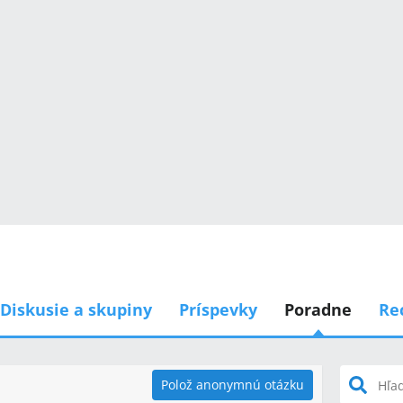
Diskusie a skupiny
Príspevky
Poradne
Re
Polož anonymnú otázku