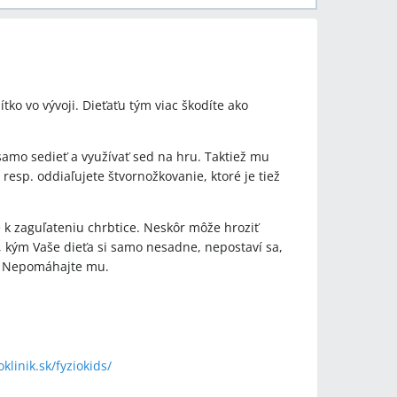
tko vo vývoji. Dieťaťu tým viac škodíte ako
samo sedieť a využívať sed na hru. Taktiež mu
 resp. oddiaľujete štvornožkovanie, ktoré je tiež
 k zaguľateniu chrbtice. Neskôr môže hroziť
e, kým Vaše dieťa si samo nesadne, nepostaví sa,
u, Nepomáhajte mu.
oklinik.sk/fyziokids/