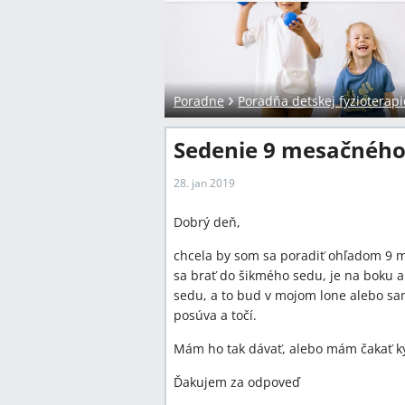
Poradne
Poradňa detskej fyzioterapi
Sedenie 9 mesačného
28. jan 2019
Dobrý deň,
chcela by som sa poradiť ohľadom 9 me
sa brať do šikmého sedu, je na boku 
sedu, a to bud v mojom lone alebo sa
posúva a točí.
Mám ho tak dávať, alebo mám čakať k
Ďakujem za odpoveď