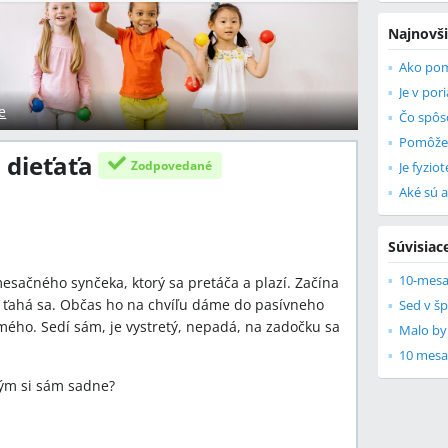
Najnovši
Ako pom
e
Čo spôso
 dieťaťa
Zodpovedané
Súvisiac
10-mesa
sačného synčeka, ktorý sa pretáča a plazí. Začína
a ťahá sa. Občas ho na chvíľu dáme do pasívneho
Sed v š
mého. Sedí sám, je vystretý, nepadá, na zadočku sa
Malo by
10 mesa
ým si sám sadne?