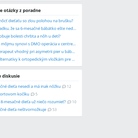
e otázky z poradne
ôcť dieťaťu so zlou polohou na brušku?
Je v poriadku, že sa 6-mesačné bábätko ešte nedvíha na dlane?
buje bolesti chrbta a nôh u detí?
Pomôže môjmu synovi s DMO operácia v centre ULZIBAT?
Je fyzioterapeut vhodný pri asymetrii pier u bábätiek?
Aké sú alternatívy k ortopedickým vložkám pre dieťa?
e diskusie
čné dieťa nesedí a má inak nôžku
12
portovom kočíku
5
 8-mesačné dieťa už niečo rozumieť?
10
čné dieťa neštvornožkuje
53