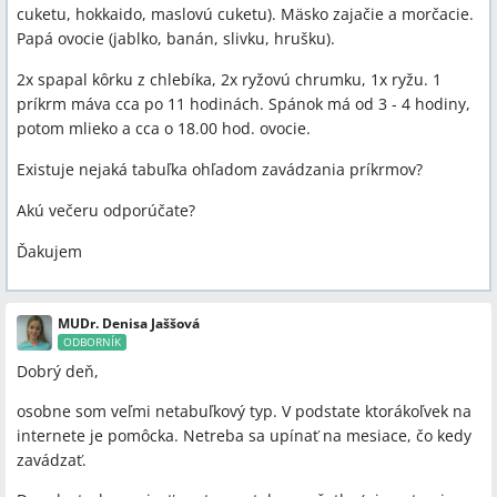
cuketu, hokkaido, maslovú cuketu). Mäsko zajačie a morčacie.
Papá ovocie (jablko, banán, slivku, hrušku).
2x spapal kôrku z chlebíka, 2x ryžovú chrumku, 1x ryžu. 1
príkrm máva cca po 11 hodinách. Spánok má od 3 - 4 hodiny,
potom mlieko a cca o 18.00 hod. ovocie.
Existuje nejaká tabuľka ohľadom zavádzania príkrmov?
Akú večeru odporúčate?
Ďakujem
MUDr. Denisa Jaššová
ODBORNÍK
Dobrý deň,
osobne som veľmi netabuľkový typ. V podstate ktorákoľvek na
internete je pomôcka. Netreba sa upínať na mesiace, čo kedy
zavádzať.