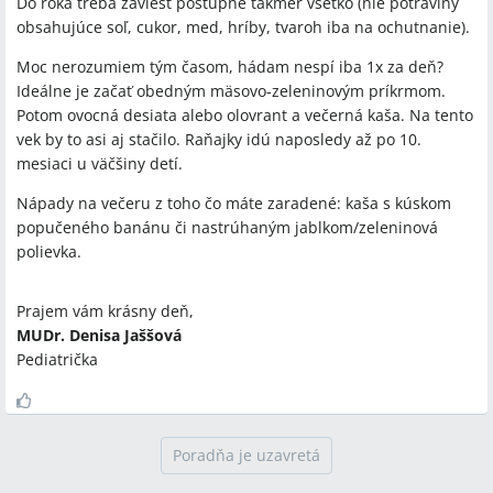
Do roka treba zaviesť postupne takmer všetko (nie potraviny
obsahujúce soľ, cukor, med, hríby, tvaroh iba na ochutnanie).
Moc nerozumiem tým časom, hádam nespí iba 1x za deň?
Ideálne je začať obedným mäsovo-zeleninovým príkrmom.
Potom ovocná desiata alebo olovrant a večerná kaša. Na tento
vek by to asi aj stačilo. Raňajky idú naposledy až po 10.
mesiaci u väčšiny detí.
Nápady na večeru z toho čo máte zaradené: kaša s kúskom
popučeného banánu či nastrúhaným jablkom/zeleninová
polievka.
Prajem vám krásny deň,
MUDr. Denisa Jaššová
Pediatrička
Poradňa je uzavretá