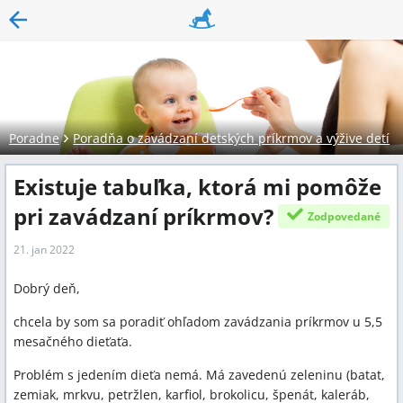
Poradne
Poradňa o zavádzaní detských príkrmov a výžive detí
Existuje tabuľka, ktorá mi pomôže
pri zavádzaní príkrmov?
Zodpovedané
21. jan 2022
Dobrý deň,
chcela by som sa poradiť ohľadom zavádzania príkrmov u 5,5
mesačného dieťaťa.
Problém s jedením dieťa nemá. Má zavedenú zeleninu (batat,
zemiak, mrkvu, petržlen, karfiol, brokolicu, špenát, kaleráb,