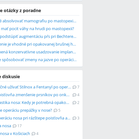
e otázky z poradne
Je možné absolvovať mamografiu po mastopexii bez implantátov?
é mať pocit váhy na hrudi po mastopexii?
Môžem podstúpiť augmentáciu pŕs pri Bechterevovej chorobe?
Aké riešenie je vhodné pri opakovanej brušnej hernii po abdominoplastike?
Čo znamená konzervatívne usadzovanie implantátu po augmentácii?
Čo môže spôsobovať zmeny na jazve po operácii prsníkov?
e diskusie
Je bezpečné užívať Stilnox a Fentanyl po operácii mozgu?
7
Hradí poisťovňa zmenšenie prsníkov po onkológii?
4
Septoplastika nosa: Kedy je potrebná opakovaná operácia?
2
ste operáciu prepážky v nose?
5
Hradí operáciu nosa pri rázštepe poisťovňa alebo rodič?
3
a nosa
17
 nosa v Košiciach
4