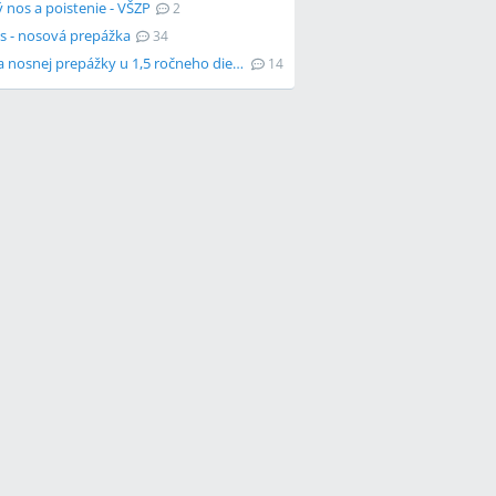
 nos a poistenie - VŠZP
2
os - nosová prepážka
34
Operácia nosnej prepážky u 1,5 ročneho dieťaťa
14