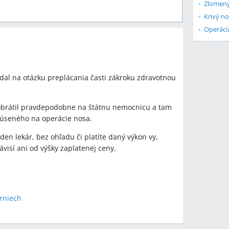
Zlomený
Krivý n
al na otázku preplácania časti zákroku zdravotnou
obrátil pravdepodobne na štátnu nemocnicu a tam
skúseného na operácie nosa.
en lekár, bez ohľadu či platíte daný výkon vy,
visí ani od výšky zaplatenej ceny.
rniech