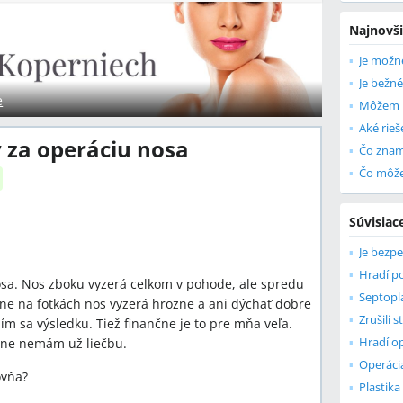
Najnovši
Je bežn
e
y za operáciu nosa
Súvisiac
osa. Nos zboku vyzerá celkom v pohode, ale spredu
ne na fotkách nos vyzerá hrozne a ani dýchať dobre
Zrušili 
ím sa výsledku. Tiež finančne je to pre mňa veľa.
lne nemám už liečbu.
Operáci
ovňa?
Plastika