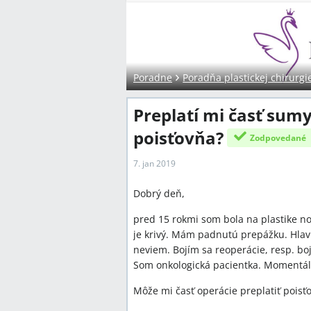
Poradne
Poradňa plastickej chirurgi
Preplatí mi časť sum
poisťovňa?
Zodpovedané
7. jan 2019
Dobrý deň,
pred 15 rokmi som bola na plastike n
je krivý. Mám padnutú prepážku. Hlav
neviem. Bojím sa reoperácie, resp. boj
Som onkologická pacientka. Momentá
Môže mi časť operácie preplatiť poisť