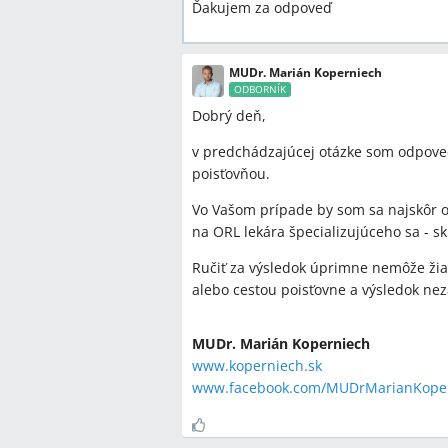
Ďakujem za odpoveď
MUDr. Marián Koperniech
ODBORNÍK
Dobrý deň,
v predchádzajúcej otázke som odpoved
poisťovňou.
Vo Vašom prípade by som sa najskôr 
na ORL lekára špecializujúceho sa - 
Ručiť za výsledok úprimne nemôže žiad
alebo cestou poisťovne a výsledok nezá
MUDr. Marián Koperniech
www.koperniech.sk
www.facebook.com/MUDrMarianKope