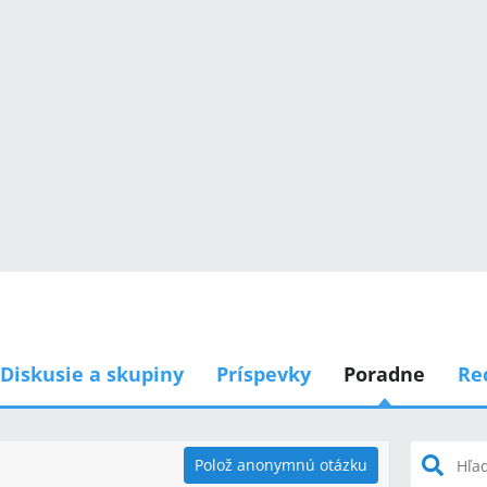
Diskusie a skupiny
Príspevky
Poradne
Re
Polož anonymnú otázku