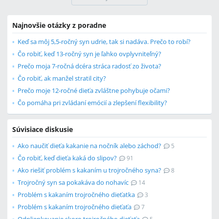
Najnovšie otázky z poradne
Keď sa môj 5,5-ročný syn udrie, tak si nadáva. Prečo to robí?
Čo robiť, keď 13-ročný syn je ľahko ovplyvniteľný?
Prečo moja 7-ročná dcéra stráca radosť zo života?
Čo robiť, ak manžel stratil city?
Prečo moje 12-ročné dieťa zvláštne pohybuje očami?
Čo pomáha pri zvládaní emócií a zlepšení flexibility?
Súvisiace diskusie
Ako naučiť dieťa kakanie na nočník alebo záchod?
5
Čo robiť, keď dieťa kaká do slipov?
91
Ako riešiť problém s kakaním u trojročného syna?
8
Trojročný syn sa pokakáva do nohavíc
14
Problém s kakaním trojročného dieťatka
3
Problém s kakaním trojročného dieťaťa
7