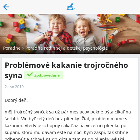
Poradne
Poradňa rodinnej a detskej psychológie
Problémové kakanie trojročného
syna
Zodpovedané
2. jan 2019
Dobrý deň,
môj trojročný synček sa už pár mesiacov pekne pýta cikať na
šerblík. Vie byť celý deň bez plienky. Žiaľ, problém máme s
kakaním. Vtedy je schopný čakať až na večernú plienku po
kúpaní, ktorú mu dávam ešte na noc. Kým zaspí, tak stihne
odbehnúť a schová sa do kúta a tam sa do plienky vykaká.