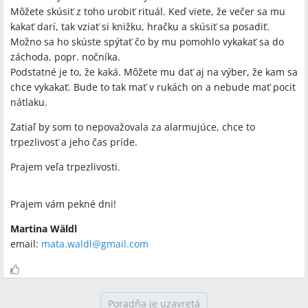
Môžete skúsiť z toho urobiť rituál. Keď viete, že večer sa mu
kakať darí, tak vziať si knižku, hračku a skúsiť sa posadiť.
Možno sa ho skúste spýtať čo by mu pomohlo vykakať sa do
záchoda, popr. nočníka.
Podstatné je to, že kaká. Môžete mu dať aj na výber, že kam sa
chce vykakať. Bude to tak mať v rukách on a nebude mať pocit
nátlaku.
Zatiaľ by som to nepovažovala za alarmujúce, chce to
trpezlivosť a jeho čas príde.
Prajem veľa trpezlivosti.
Prajem vám pekné dni!
Martina Wäldl
email:
mata.waldl@gmail.com
Poradňa je uzavretá