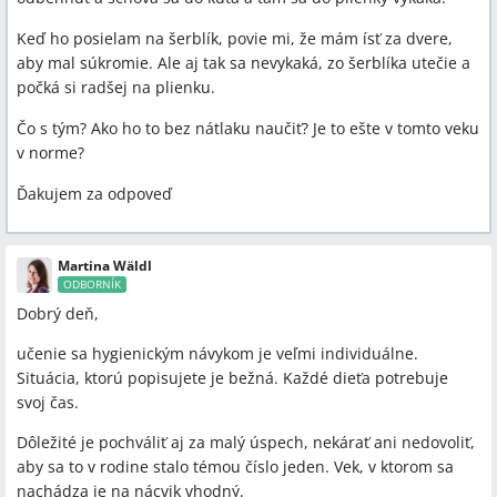
Keď ho posielam na šerblík, povie mi, že mám ísť za dvere,
aby mal súkromie. Ale aj tak sa nevykaká, zo šerblíka utečie a
počká si radšej na plienku.
Čo s tým? Ako ho to bez nátlaku naučiť? Je to ešte v tomto veku
v norme?
Ďakujem za odpoveď
Martina Wäldl
ODBORNÍK
Dobrý deň,
učenie sa hygienickým návykom je veľmi individuálne.
Situácia, ktorú popisujete je bežná. Každé dieťa potrebuje
svoj čas.
Dôležité je pochváliť aj za malý úspech, nekárať ani nedovoliť,
aby sa to v rodine stalo témou číslo jeden. Vek, v ktorom sa
nachádza je na nácvik vhodný.