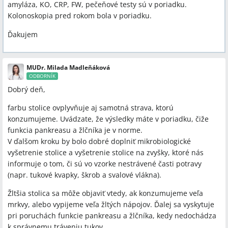
amyláza, KO, CRP, FW, pečeňové testy sú v poriadku.
Kolonoskopia pred rokom bola v poriadku.
Ďakujem
MUDr. Milada Madleňáková
ODBORNÍK
Dobrý deň,
farbu stolice ovplyvňuje aj samotná strava, ktorú
konzumujeme. Uvádzate, že výsledky máte v poriadku, čiže
funkcia pankreasu a žlčníka je v norme.
V ďalšom kroku by bolo dobré doplniť mikrobiologické
vyšetrenie stolice a vyšetrenie stolice na zvyšky, ktoré nás
informuje o tom, či sú vo vzorke nestrávené časti potravy
(napr. tukové kvapky, škrob a svalové vlákna).
Žltšia stolica sa môže objaviť vtedy, ak konzumujeme veľa
mrkvy, alebo vypijeme veľa žltých nápojov. Ďalej sa vyskytuje
pri poruchách funkcie pankreasu a žlčníka, kedy nedochádza
k správnemu tráveniu tukov.