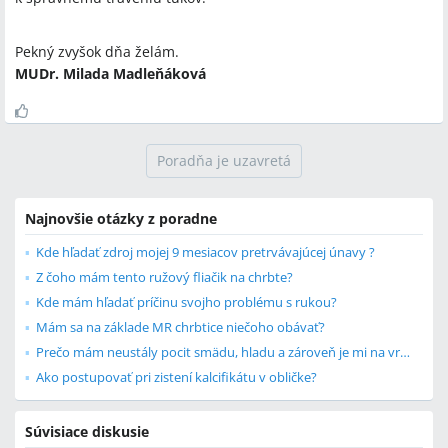
Pekný zvyšok dňa želám.
MUDr. Milada Madleňáková
Poradňa je uzavretá
Najnovšie otázky z poradne
Kde hľadať zdroj mojej 9 mesiacov pretrvávajúcej únavy ?
Z čoho mám tento ružový fliačik na chrbte?
Kde mám hľadať príčinu svojho problému s rukou?
Mám sa na základe MR chrbtice niečoho obávať?
Prečo mám neustály pocit smädu, hladu a zároveň je mi na vracanie?
Ako postupovať pri zistení kalcifikátu v obličke?
Súvisiace diskusie