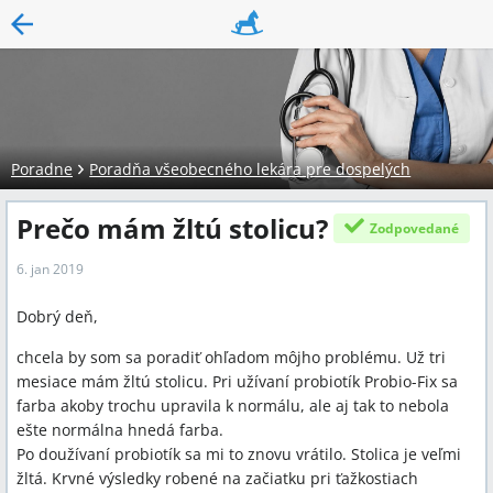
Poradne
Poradňa všeobecného lekára pre dospelých
Prečo mám žltú stolicu?
Zodpovedané
6. jan 2019
Dobrý deň,
chcela by som sa poradiť ohľadom môjho problému. Už tri
mesiace mám žltú stolicu. Pri užívaní probiotík Probio-Fix sa
farba akoby trochu upravila k normálu, ale aj tak to nebola
ešte normálna hnedá farba.
Po doužívaní probiotík sa mi to znovu vrátilo. Stolica je veľmi
žltá. Krvné výsledky robené na začiatku pri ťažkostiach