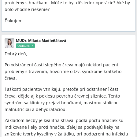
problémy s hnačkami. Môže to byt dôsledok operácie? Aké by
bolo vhodné riešenie?
Ďakujem
MUDr. Milada Madleňáková
ODBORNÍK
Dobrý deň,
Po odstránení časti slepého čreva majú niektorí pacient
problémy s trávením, hovoríme o tzv. syndróme krátkeho
čreva.
Ťažkosti pacientov vznikajú, pretože pri odstránení časti
čreva, dôjde aj k poklesu povrchu črevnej sliznice. Tento
syndróm sa klinicky prejaví hnačkami, mastnou stolicou,
malnutríciou a dehydratáciou.
Základom liečby je kvalitná strava, podľa počtu hnačiek sú
indikované lieky proti hnačke, ďalej sa podávajú lieky na
zníženie tvorby kyseliny v žalúdku, pri podozrení na infekciu