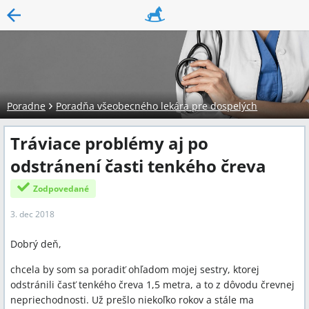
Poradne
Poradňa všeobecného lekára pre dospelých
Tráviace problémy aj po
odstránení časti tenkého čreva
Zodpovedané
3. dec 2018
Dobrý deň,
chcela by som sa poradiť ohľadom mojej sestry, ktorej
odstránili časť tenkého čreva 1,5 metra, a to z dôvodu črevnej
nepriechodnosti. Už prešlo niekoľko rokov a stále ma