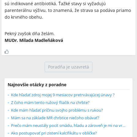
sú indikované antibiotiká. Ťažké stavy si vyžadujú
parenterálnu výživu, to znamená, že strava sa podáva priamo
do krvného obehu.
Pekný zvyšok dňa želám.
MUDr. Milada Madleňáková
Poradňa je uzavretá
Najnovšie otázky z poradne
Kde hľadať zdroj mojej 9 mesiacov pretrvávajúcej únavy ?
Z čoho mám tento ružový fliačik na chrbte?
Kde mám hľadať príčinu svojho problému s rukou?
Mám sa na základe MR chrbtice niečoho obávať?
Prečo mám neustály pocit smädu, hladu a zároveň je mi na vracanie?
Ako postupovať pri zistení kalcifikátu v obličke?